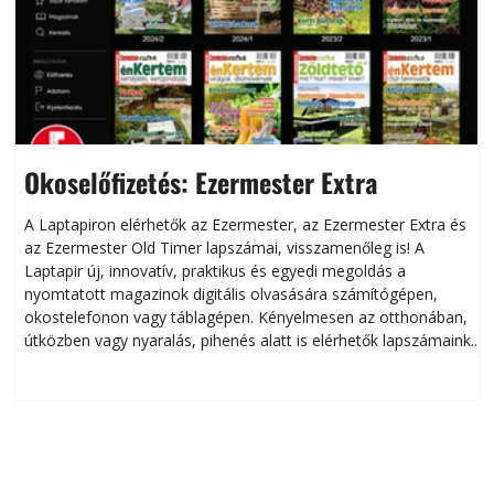
Okoselőfizetés: Ezermester Extra
A Laptapiron elérhetők az Ezermester, az Ezermester Extra és
az Ezermester Old Timer lapszámai, visszamenőleg is! A
Laptapir új, innovatív, praktikus és egyedi megoldás a
L
nyomtatott magazinok digitális olvasására számítógépen,
okostelefonon vagy táblagépen. Kényelmesen az otthonában,
útközben vagy nyaralás, pihenés alatt is elérhetők lapszámaink.
ú
Bárhol, bármikor, akár külföldön élve vagy dolgozva is
B
olvashatók az Ezermester lapszámai. A Laptapir kényelmes
megoldás, mert: – t