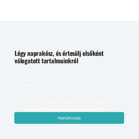
Légy naprakész, és értesülj elsőként
válogatott tartalmainkról
E-mail cím
*
Igen, szeretnék feliratkozni, és elfogadom az 
adatkezelést. 
Adatvédelmi tájékoztató
Feliratkozás