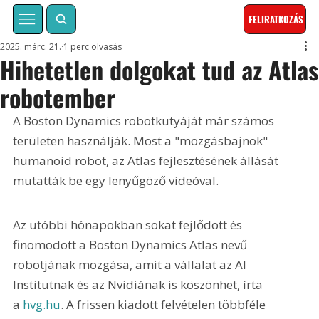
FELIRATKOZÁS
2025. márc. 21.
1 perc olvasás
Hihetetlen dolgokat tud az Atlas
robotember
A Boston Dynamics robotkutyáját már számos 
területen használják. Most a "mozgásbajnok" 
humanoid robot, az Atlas fejlesztésének állását 
mutatták be egy lenyűgöző videóval. 
Az utóbbi hónapokban sokat fejlődött és 
finomodott a Boston Dynamics Atlas nevű 
robotjának mozgása, amit a vállalat az AI 
Institutnak és az Nvidiának is köszönhet, írta 
a 
hvg.hu
. A frissen kiadott felvételen többféle 