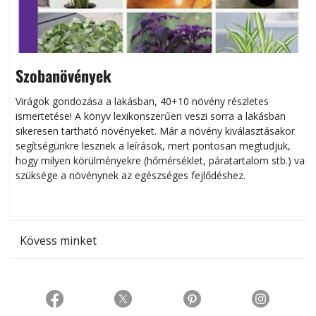
Szobanövények
Virágok gondozása a lakásban, 40+10 növény részletes
ismertetése! A könyv lexikonszerűen veszi sorra a lakásban
s
sikeresen tart­ha­tó növényeket. Már a növény kiválasztásakor
h
segítségünkre lesznek a leírások, mert pontosan megtudjuk,
k
hogy milyen körülményekre (hőmérséklet, páratartalom stb.) van
szüksége a növénynek az egészséges fejlődéshez.
t
Kövess minket