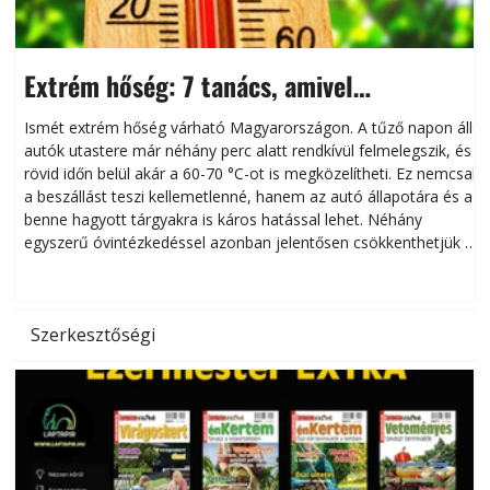
Extrém hőség: 7 tanács, amivel
megóvhatjuk autónkat a nyári károktól
Ismét extrém hőség várható Magyarországon. A tűző napon álló
autók utastere már néhány perc alatt rendkívül felmelegszik, és
rövid időn belül akár a 60-70 °C-ot is megközelítheti. Ez nemcsak
n
a beszállást teszi kellemetlenné, hanem az autó állapotára és a
benne hagyott tárgyakra is káros hatással lehet. Néhány
egyszerű óvintézkedéssel azonban jelentősen csökkenthetjük a
hőség káros hatásait.
l
Szerkesztőségi