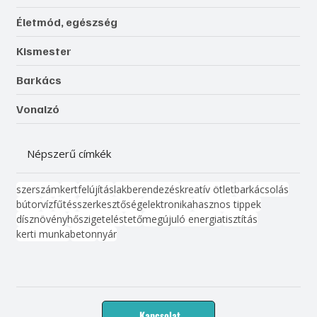
Életmód, egészség
Kismester
Barkács
Vonalzó
Népszerű címkék
szerszám
kert
felújítás
lakberendezés
kreatív ötlet
barkácsolás
bútor
víz
fűtés
szerkesztőség
elektronika
hasznos tippek
dísznövény
hőszigetelés
tető
megújuló energia
tisztítás
kerti munka
beton
nyár
Kapcsolat