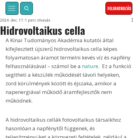
FELIRATKOZÁS
2024. dec. 17.
1 perc olvasás
Hidrovoltaikus cella
A Kínai Tudományos Akadémia kutatói által 
kifejlesztett újszerű hidrovoltaikus cella képes 
folyamatosan áramot termelni kevés víz és napfény 
felhasználásával – számol be a 
nature
.  Ez a funkció 
segítheti a készülék működését távoli helyeken, 
zord körülmények között és éjszaka, amikor a 
napenergiával működő áramfejlesztők nem 
működnek. 
A hidrovoltaikus cellák fotovoltaikus társaikhoz 
hasonlóan a napfénytől függenek, és 
teljesítményüket a környezeti feltételek, például a 