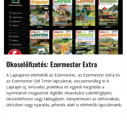
Okoselőfizetés: Ezermester Extra
A Laptapiron elérhetők az Ezermester, az Ezermester Extra és
az Ezermester Old Timer lapszámai, visszamenőleg is! A
Laptapir új, innovatív, praktikus és egyedi megoldás a
L
nyomtatott magazinok digitális olvasására számítógépen,
okostelefonon vagy táblagépen. Kényelmesen az otthonában,
útközben vagy nyaralás, pihenés alatt is elérhetők lapszámaink.
ú
Bárhol, bármikor, akár külföldön élve vagy dolgozva is
B
olvashatók az Ezermester lapszámai. A Laptapir kényelmes
megoldás, mert: – t