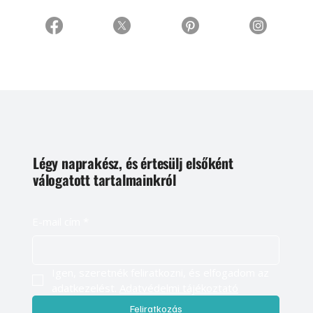
Légy naprakész, és értesülj elsőként
válogatott tartalmainkról
E-mail cím
*
Igen, szeretnék feliratkozni, és elfogadom az 
adatkezelést. 
Adatvédelmi tájékoztató
Feliratkozás