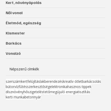
Kert, növényápolás
Női vonal
Életmód, egészség
Kismester
Barkács
Vonalzó
Népszerű címkék
szerszám
kert
felújítás
lakberendezés
kreatív ötlet
barkácsolás
bútor
víz
fűtés
szerkesztőség
elektronika
hasznos tippek
dísznövény
hőszigetelés
tető
megújuló energia
tisztítás
kerti munka
beton
nyár