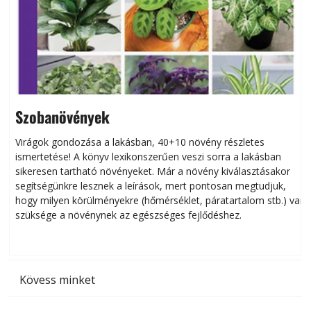
Szobanövények
Virágok gondozása a lakásban, 40+10 növény részletes
ismertetése! A könyv lexikonszerűen veszi sorra a lakásban
s
sikeresen tart­ha­tó növényeket. Már a növény kiválasztásakor
h
segítségünkre lesznek a leírások, mert pontosan megtudjuk,
k
hogy milyen körülményekre (hőmérséklet, páratartalom stb.) van
szüksége a növénynek az egészséges fejlődéshez.
t
Kövess minket