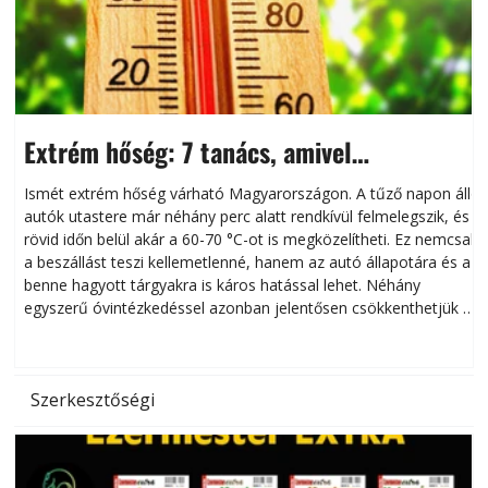
Extrém hőség: 7 tanács, amivel
megóvhatjuk autónkat a nyári károktól
Ismét extrém hőség várható Magyarországon. A tűző napon álló
autók utastere már néhány perc alatt rendkívül felmelegszik, és
rövid időn belül akár a 60-70 °C-ot is megközelítheti. Ez nemcsak
n
a beszállást teszi kellemetlenné, hanem az autó állapotára és a
benne hagyott tárgyakra is káros hatással lehet. Néhány
egyszerű óvintézkedéssel azonban jelentősen csökkenthetjük a
hőség káros hatásait.
l
Szerkesztőségi