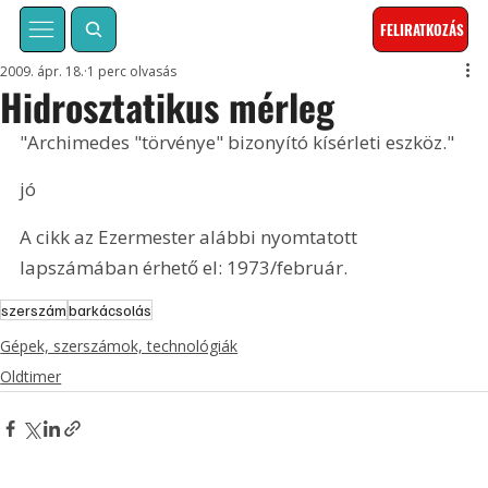
FELIRATKOZÁS
2009. ápr. 18.
1 perc olvasás
Hidrosztatikus mérleg
"Archimedes "törvénye" bizonyító kísérleti eszköz."
jó
A cikk az Ezermester alábbi nyomtatott 
lapszámában érhető el: 1973/február.
szerszám
barkácsolás
Gépek, szerszámok, technológiák
Oldtimer