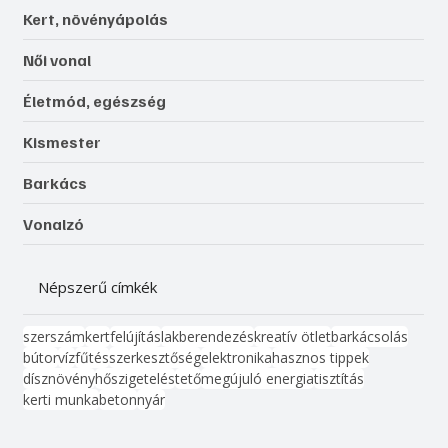
Kert, növényápolás
Női vonal
Életmód, egészség
Kismester
Barkács
Vonalzó
Népszerű címkék
szerszám
kert
felújítás
lakberendezés
kreatív ötlet
barkácsolás
bútor
víz
fűtés
szerkesztőség
elektronika
hasznos tippek
dísznövény
hőszigetelés
tető
megújuló energia
tisztítás
kerti munka
beton
nyár