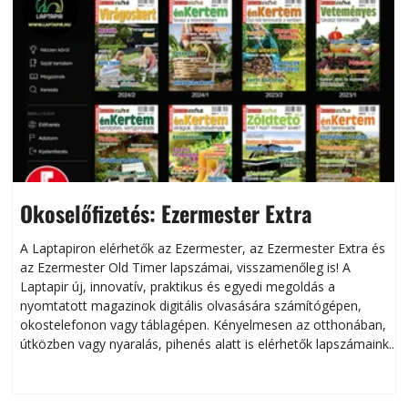
Okoselőfizetés: Ezermester Extra
A Laptapiron elérhetők az Ezermester, az Ezermester Extra és
az Ezermester Old Timer lapszámai, visszamenőleg is! A
Laptapir új, innovatív, praktikus és egyedi megoldás a
L
nyomtatott magazinok digitális olvasására számítógépen,
okostelefonon vagy táblagépen. Kényelmesen az otthonában,
útközben vagy nyaralás, pihenés alatt is elérhetők lapszámaink.
ú
Bárhol, bármikor, akár külföldön élve vagy dolgozva is
B
olvashatók az Ezermester lapszámai. A Laptapir kényelmes
megoldás, mert: – t