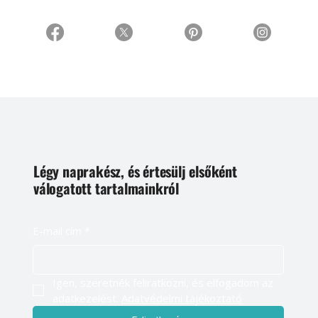
Légy naprakész, és értesülj elsőként
válogatott tartalmainkról
E-mail cím
*
Igen, szeretnék feliratkozni, és elfogadom az 
adatkezelést. 
Adatvédelmi tájékoztató