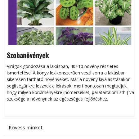
Szobanövények
Virágok gondozása a lakásban, 40+10 növény részletes
ismertetése! A könyv lexikonszerűen veszi sorra a lakásban
s
sikeresen tart­ha­tó növényeket. Már a növény kiválasztásakor
h
segítségünkre lesznek a leírások, mert pontosan megtudjuk,
k
hogy milyen körülményekre (hőmérséklet, páratartalom stb.) van
szüksége a növénynek az egészséges fejlődéshez.
t
Kövess minket