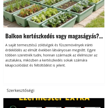
Balkon kertészkedés vagy magaságyás?
Helytakarékos kertészkedés
A saját termesztésű zöldségek és fűszernövények iránti
érdeklődés az elmúlt években látványosan megnőtt. Egyre
többen szeretnék tudni, honnan származik az élelmiszer az
l
asztalukra, miközben a kertészkedés sokak számára
kikapcsolódást és feltöltődést is jelent.
é
d
Szerkesztőségi