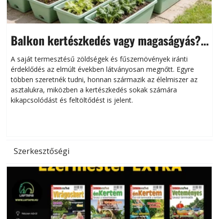
Balkon kertészkedés vagy magaságyás?
Helytakarékos kertészkedés
A saját termesztésű zöldségek és fűszernövények iránti
érdeklődés az elmúlt években látványosan megnőtt. Egyre
többen szeretnék tudni, honnan származik az élelmiszer az
l
asztalukra, miközben a kertészkedés sokak számára
kikapcsolódást és feltöltődést is jelent.
é
d
Szerkesztőségi