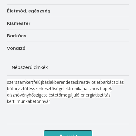
Életmód, egészség
Kismester
Barkács
Vonalzó
Népszerű címkék
szerszám
kert
felújítás
lakberendezés
kreatív ötlet
barkácsolás
bútor
víz
fűtés
szerkesztőség
elektronika
hasznos tippek
dísznövény
hőszigetelés
tető
megújuló energia
tisztítás
kerti munka
beton
nyár