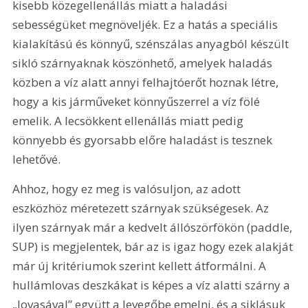
kisebb közegellenállás miatt a haladási 
sebességüket megnöveljék. Ez a hatás a speciális 
kialakítású és könnyű, szénszálas anyagból készült 
sikló szárnyaknak köszönhető, amelyek haladás 
közben a víz alatt annyi felhajtóerőt hoznak létre, 
hogy a kis járműveket könnyűszerrel a víz fölé 
emelik. A lecsökkent ellenállás miatt pedig 
könnyebb és gyorsabb előre haladást is tesznek 
lehetővé.
Ahhoz, hogy ez meg is valósuljon, az adott 
eszközhöz méretezett szárnyak szükségesek. Az 
ilyen szárnyak már a kedvelt állószörfökön (paddle, 
SUP) is megjelentek, bár az is igaz hogy ezek alakját 
már új kritériumok szerint kellett átformálni. A 
hullámlovas deszkákat is képes a víz alatti szárny a 
„lovasával” együtt a levegőbe emelni, és a siklásuk 