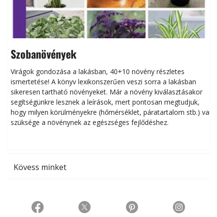
Szobanövények
Virágok gondozása a lakásban, 40+10 növény részletes
ismertetése! A könyv lexikonszerűen veszi sorra a lakásban
s
sikeresen tart­ha­tó növényeket. Már a növény kiválasztásakor
h
segítségünkre lesznek a leírások, mert pontosan megtudjuk,
k
hogy milyen körülményekre (hőmérséklet, páratartalom stb.) van
szüksége a növénynek az egészséges fejlődéshez.
t
Kövess minket