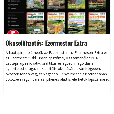
Okoselőfizetés: Ezermester Extra
A Laptapiron elérhetők az Ezermester, az Ezermester Extra és
az Ezermester Old Timer lapszámai, visszamenőleg is! A
Laptapir új, innovatív, praktikus és egyedi megoldás a
L
nyomtatott magazinok digitális olvasására számítógépen,
okostelefonon vagy táblagépen. Kényelmesen az otthonában,
útközben vagy nyaralás, pihenés alatt is elérhetők lapszámaink.
ú
Bárhol, bármikor, akár külföldön élve vagy dolgozva is
B
olvashatók az Ezermester lapszámai. A Laptapir kényelmes
megoldás, mert: – t