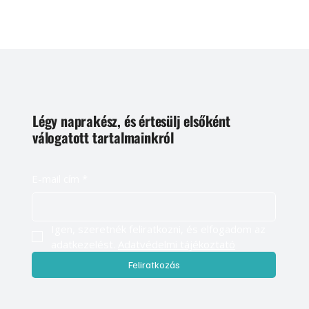
Légy naprakész, és értesülj elsőként
válogatott tartalmainkról
E-mail cím
*
Igen, szeretnék feliratkozni, és elfogadom az 
adatkezelést. 
Adatvédelmi tájékoztató
Feliratkozás