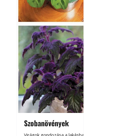
Szobanövények
Virágoskert: k
teraszon, laká
Virágok gondozása a lakásban,