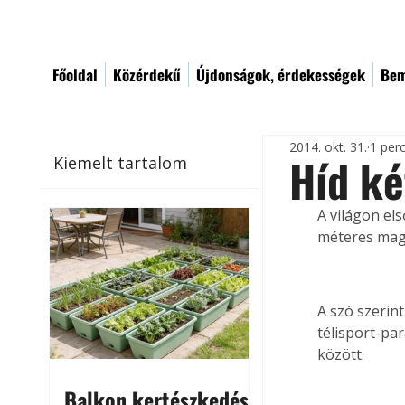
Főoldal
Közérdekű
Újdonságok, érdekességek
Bem
2014. okt. 31.
1 per
Híd ké
Kiemelt tartalom
A világon el
méteres maga
A szó szerint
télisport-pa
között.
Balkon kertészkedés