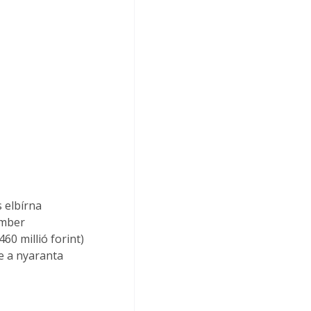
 elbírna 
ember 
60 millió forint) 
e a nyaranta 