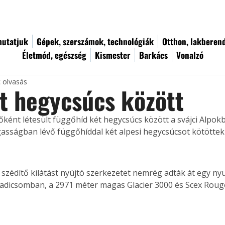
utatjuk
Gépek, szerszámok, technológiák
Otthon, lakberen
Életmód, egészség
Kismester
Barkács
Vonalzó
c olvasás
t hegycsúcs között
sőként létesült függőhíd két hegycsúcs között a svájci Alpok
sságban lévő függőhíddal két alpesi hegycsúcsot kötöttek
 szédítő kilátást nyújtó szerkezetet nemrég adták át egy nyu
radicsomban, a 2971 méter magas Glacier 3000 és Scex Roug