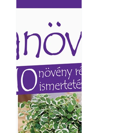
Ezermester lapszámai. A
Ezermester lapszámai
Laptapir kényelmes megoldás,
Laptapir kényelmes 
mert: – t
mert: – t