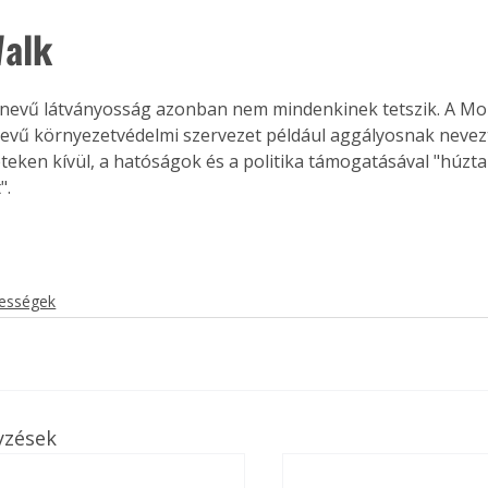
alk 
 nevű látványosság azonban nem mindenkinek tetszik. A Mo
evű környezetvédelmi szervezet például aggályosnak nevezt
teken kívül, a hatóságok és a politika támogatásával "húztak
".
kességek
yzések