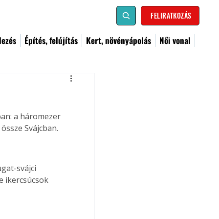
FELIRATKOZÁS
dezés
Építés, felújítás
Kert, növényápolás
Női vonal
ban: a háromezer 
 össze Svájcban.
gat-svájci 
e ikercsúcsok 