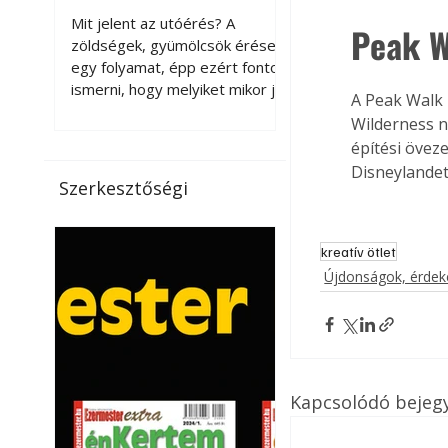
érnek tovább leszedés
Mit jelent az utóérés? A
Peak W
után?
zöldségek, gyümölcsök érése
egy folyamat, épp ezért fontos
ismerni, hogy melyiket mikor jó
A Peak Walk
leszedni. Meg kell különböztetni
Wilderness n
a gazdasági és a biológiai
építési öveze
érettséget. Például a
Disneylandet
paradicsomot sokszor
Szerkesztőségi
gazdasági érettségben, azaz
félig éretten szedik le, ezután
utaztatják hosszan, és még
kreatív ötlet
pulton tartható kell legyen.
Újdonságok, érde
Utóérik eközben, de nem lesz
olyan ízű, mint amit a saját
kertünkben, biológiai
érettségben szedünk le. Teljes
érettségben szedve nem
tárolható h
Kapcsolódó bejeg