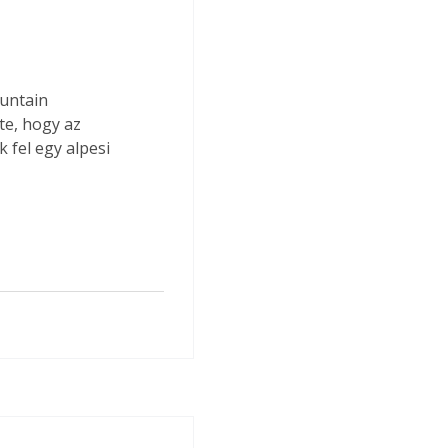
untain 
e, hogy az 
 fel egy alpesi 