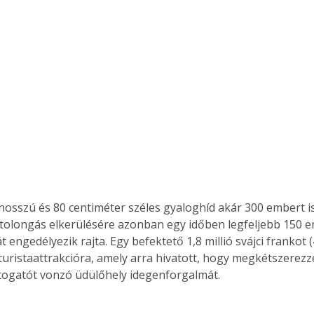
hosszú és 80 centiméter széles gyaloghíd akár 300 embert is
 tolongás elkerülésére azonban egy időben legfeljebb 150 
 engedélyezik rajta. Egy befektető 1,8 millió svájci frankot (4
j turistaattrakcióra, amely arra hivatott, hogy megkétszerezz
togatót vonzó üdülőhely idegenforgalmát.