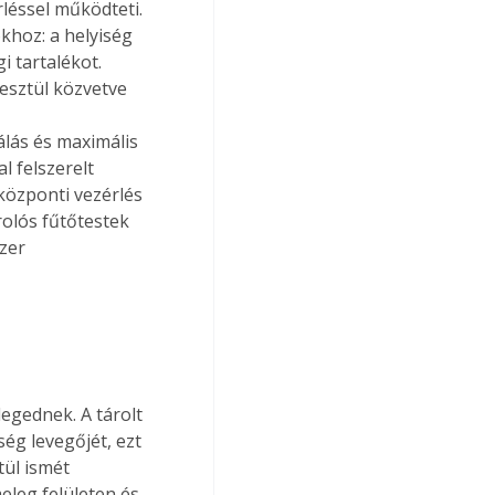
léssel működteti. 
khoz: a helyiség 
i tartalékot. 
esztül közvetve 
lás és maximális 
 felszerelt 
központi vezérlés 
rolós fűtőtestek 
zer 
egednek. A tárolt 
ég levegőjét, ezt 
tül ismét 
eleg felületen és 