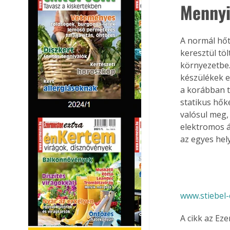
Mennyi 
A normál hőt
keresztül töl
környezetbe.
készülékek es
a korábban t
statikus hők
valósul meg,
elektromos á
az egyes hel
www.stiebel-
A cikk az Ez