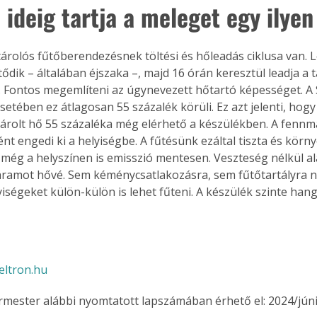
ideig tartja a meleget egy ilyen
árolós fűtőberendezésnek töltési és hőleadás ciklusa van. L
tődik – általában éjszaka –, majd 16 órán keresztül leadja a t
 Fontos megemlíteni az úgynevezett hőtartó képességet. A S
etében ez átlagosan 55 százalék körüli. Ez azt jelenti, hogy 
árolt hő 55 százaléka még elérhető a készülékben. A fennm
ént engedi ki a helyiségbe. A fűtésünk ezáltal tiszta és kör
 még a helyszínen is emisszió mentesen. Veszteség nélkül ala
ramot hővé. Sem kéménycsatlakozásra, sem fűtőtartályra ni
yiségeket külön-külön is lehet fűteni. A készülék szinte han
eltron.hu
ermester alábbi nyomtatott lapszámában érhető el: 2024/júni