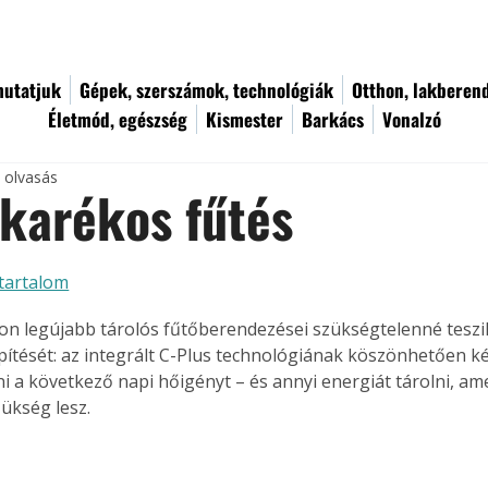
utatjuk
Gépek, szerszámok, technológiák
Otthon, lakberen
Életmód, egészség
Kismester
Barkács
Vonalzó
c olvasás
karékos fűtés
tartalom
tron legújabb tárolós fűtőberendezései szükségtelenné teszi
pítését: az integrált C-Plus technológiának köszönhetően k
 a következő napi hőigényt – és annyi energiát tárolni, am
ükség lesz.