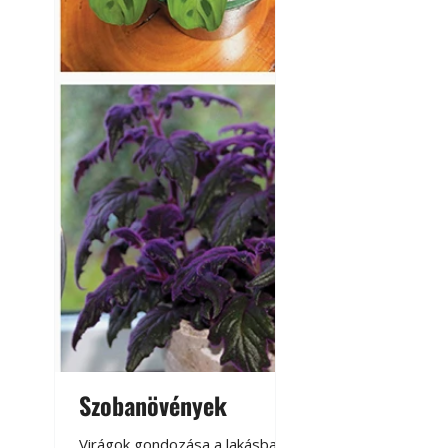
Szobanövények
Virágoskert: k
teraszon, laká
Virágok gondozása a lakásban,