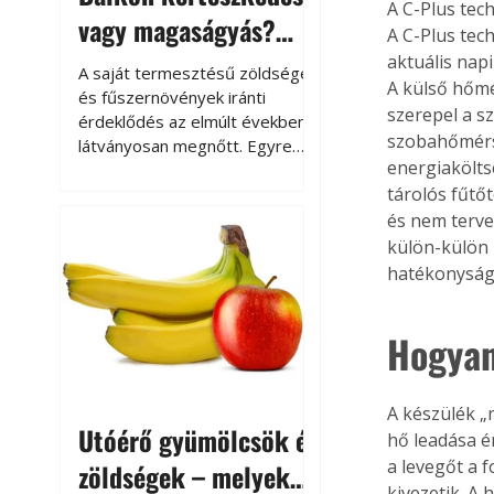
A C-Plus tec
vagy magaságyás?
A C-Plus tec
Helytakarékos
aktuális napi
A saját termesztésű zöldségek
A külső hőmé
kertészkedés
és fűszernövények iránti
szerepel a sz
érdeklődés az elmúlt években
szobahőmérsé
látványosan megnőtt. Egyre
energiakölts
többen szeretnék tudni, honnan
tárolós fűtő
származik az élelmiszer az
asztalukra, miközben a
és nem terve
kertészkedés sokak számára
külön-külön 
kikapcsolódást és feltöltődést
hatékonyság
is jelent.
Hogyan
A készülék „
Utóérő gyümölcsök és
hő leadása é
a levegőt a 
zöldségek – melyek
kivezetik. A 