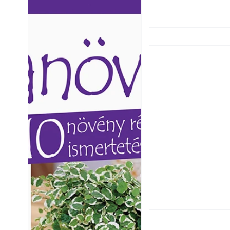
Ezermester lapszámai. A
Ezermester lapszámai
Laptapir kényelmes megoldás,
Laptapir kényelmes 
mert: – t
mert: – t
Hogyan válasszunk
fenntartható kert