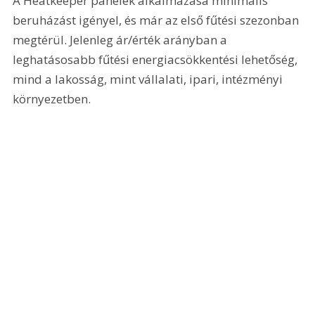
A Heatkeeper panelek alkalmazása minimális 
beruházást igényel, és már az első fűtési szezonban 
megtérül. Jelenleg ár/érték arányban a 
leghatásosabb fűtési energiacsökkentési lehetőség, 
mind a lakosság, mint vállalati, ipari, intézményi 
környezetben.