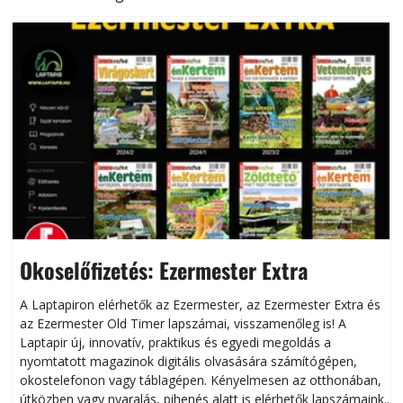
Okoselőfizetés: Ezermester Extra
A Laptapiron elérhetők az Ezermester, az Ezermester Extra és
az Ezermester Old Timer lapszámai, visszamenőleg is! A
Laptapir új, innovatív, praktikus és egyedi megoldás a
L
nyomtatott magazinok digitális olvasására számítógépen,
okostelefonon vagy táblagépen. Kényelmesen az otthonában,
útközben vagy nyaralás, pihenés alatt is elérhetők lapszámaink.
ú