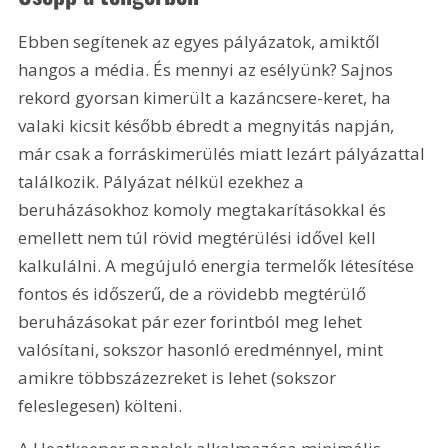
Ebben segítenek az egyes pályázatok, amiktől 
hangos a média. És mennyi az esélyünk? Sajnos 
rekord gyorsan kimerült a kazáncsere-keret, ha 
valaki kicsit később ébredt a megnyitás napján, 
már csak a forráskimerülés miatt lezárt pályázattal 
találkozik. Pályázat nélkül ezekhez a 
beruházásokhoz komoly megtakarításokkal és 
emellett nem túl rövid megtérülési idővel kell 
kalkulálni. A megújuló energia termelők létesítése 
fontos és időszerű, de a rövidebb megtérülő 
beruházásokat pár ezer forintból meg lehet 
valósítani, sokszor hasonló eredménnyel, mint 
amikre többszázezreket is lehet (sokszor 
feleslegesen) költeni.