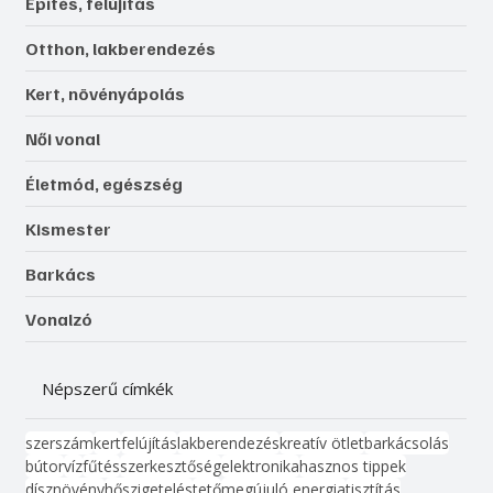
Építés, felújítás
Otthon, lakberendezés
Kert, növényápolás
Női vonal
Életmód, egészség
Kismester
Barkács
Vonalzó
Népszerű címkék
szerszám
kert
felújítás
lakberendezés
kreatív ötlet
barkácsolás
bútor
víz
fűtés
szerkesztőség
elektronika
hasznos tippek
dísznövény
hőszigetelés
tető
megújuló energia
tisztítás