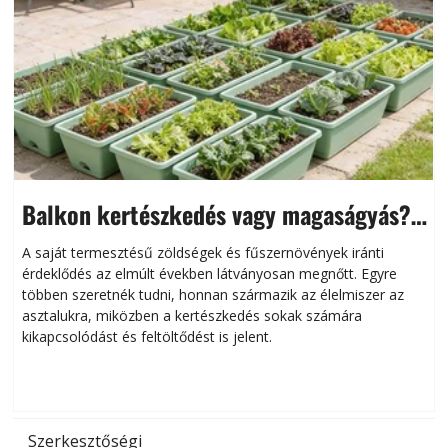
Balkon kertészkedés vagy magaságyás?
Helytakarékos kertészkedés
A saját termesztésű zöldségek és fűszernövények iránti
érdeklődés az elmúlt években látványosan megnőtt. Egyre
többen szeretnék tudni, honnan származik az élelmiszer az
l
asztalukra, miközben a kertészkedés sokak számára
kikapcsolódást és feltöltődést is jelent.
é
d
Szerkesztőségi