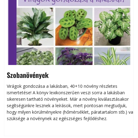
Szobanövények
Virágok gondozása a lakásban, 40+10 növény részletes
ismertetése! A könyv lexikonszerűen veszi sorra a lakásban
s
sikeresen tart­ha­tó növényeket. Már a növény kiválasztásakor
h
segítségünkre lesznek a leírások, mert pontosan megtudjuk,
k
hogy milyen körülményekre (hőmérséklet, páratartalom stb.) van
szüksége a növénynek az egészséges fejlődéshez.
t