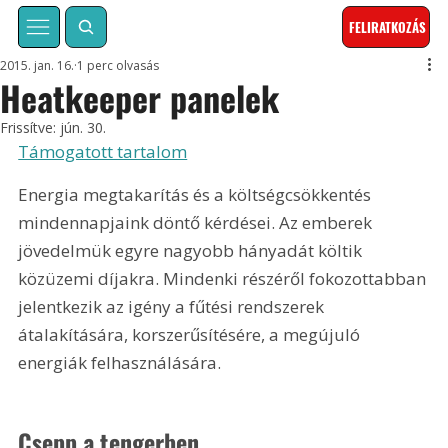
FELIRATKOZÁS
2015. jan. 16.
1 perc olvasás
Heatkeeper panelek
Frissítve:
jún. 30.
Támogatott tartalom
Energia megtakarítás és a költségcsökkentés 
mindennapjaink döntő kérdései. Az emberek 
jövedelmük egyre nagyobb hányadát költik 
közüzemi díjakra. Mindenki részéről fokozottabban 
jelentkezik az igény a fűtési rendszerek 
átalakítására, korszerűsítésére, a megújuló 
energiák felhasználására.
Csepp a tengerben 