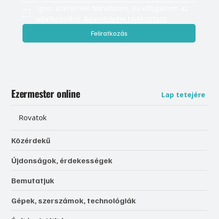
Igen, szeretnék feliratkozni, és elfogadom az 
adatkezelést. 
Adatvédelmi tájékoztató
Feliratkozás
Ezermester online
Lap tetejére
Rovatok
Közérdekű
Újdonságok, érdekességek
Bemutatjuk
Gépek, szerszámok, technológiák