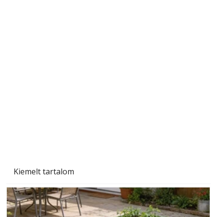
Tiszta homlokzat éveken át
Kiemelt tartalom