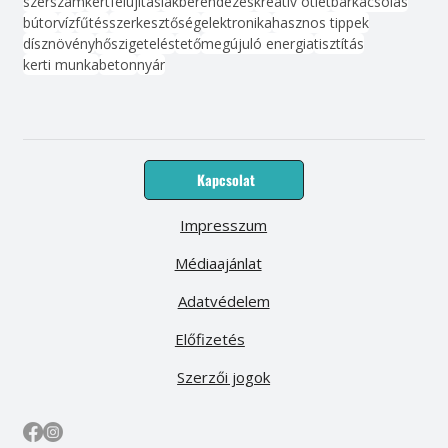
szerszám
kert
felújítás
lakberendezés
kreatív ötlet
barkácsolás
bútor
víz
fűtés
szerkesztőség
elektronika
hasznos tippek
dísznövény
hőszigetelés
tető
megújuló energia
tisztítás
kerti munka
beton
nyár
Kapcsolat
Impresszum
Médiaajánlat
Adatvédelem
Előfizetés
Szerzői jogok