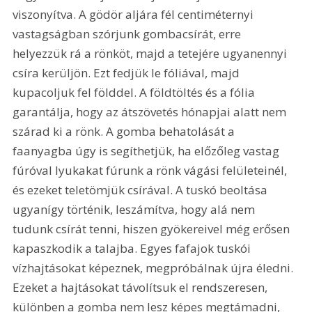
viszonyítva. A gödör aljára fél centiméternyi 
vastagságban szórjunk gombacsírát, erre 
helyezzük rá a rönköt, majd a tetejére ugyanennyi 
csíra kerüljön. Ezt fedjük le fóliával, majd 
kupacoljuk fel földdel. A földtöltés és a fólia 
garantálja, hogy az átszövetés hónapjai alatt nem 
szárad ki a rönk. A gomba behatolását a 
faanyagba úgy is segíthetjük, ha előzőleg vastag 
fúróval lyukakat fúrunk a rönk vágási felületeinél, 
és ezeket teletömjük csírával. A tuskó beoltása 
ugyanígy történik, leszámítva, hogy alá nem 
tudunk csírát tenni, hiszen gyökereivel még erősen 
kapaszkodik a talajba. Egyes fafajok tuskói 
vízhajtásokat képeznek, megpróbálnak újra éledni. 
Ezeket a hajtásokat távolítsuk el rendszeresen, 
különben a gomba nem lesz képes megtámadni, 