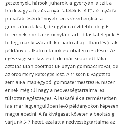
gesztenyék, hársok, juharok, a gyertyán, a szil, a 
bükk vagy a fűz és a nyárfafélék is. A fűz és nyárfa 
puhafák lévén könnyebben szövethetők át a 
gombafonalakkal, de egyben rövidebb ideig is 
teremnek, mint a keményfán tartott laskatelepek. A 
beteg, már kiszáradt, korhadó állapotban lévő fák 
példányai alkalmatlanok gombatermesztésre. Az 
egészségesen kivágott, de már kiszáradt fákat 
áztatás után beolthatjuk ugyan gombacsírával, de 
az eredmény kétséges lesz. A frissen kivágott fa 
sem alkalmas egyből gombatermesztésre, hiszen 
ennek még túl nagy a nedvességtartalma, és 
túlzottan egészséges. A laskafélék a természetben 
is a már legyengülűben lévő példányokon képesen 
megtelepedni. A fa kivágását követen a beoltásig 
várjunk 5-7 hetet, ezalatt a nedvességtartalma az 