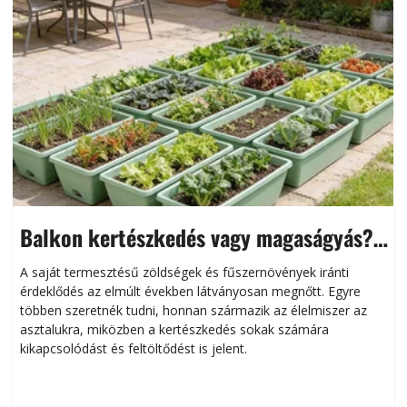
Balkon kertészkedés vagy magaságyás?
Helytakarékos kertészkedés
A saját termesztésű zöldségek és fűszernövények iránti
érdeklődés az elmúlt években látványosan megnőtt. Egyre
többen szeretnék tudni, honnan származik az élelmiszer az
l
asztalukra, miközben a kertészkedés sokak számára
kikapcsolódást és feltöltődést is jelent.
é
d