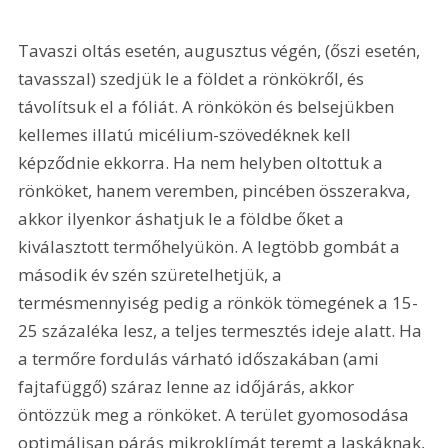
Tavaszi oltás esetén, augusztus végén, (őszi esetén, 
tavasszal) szedjük le a földet a rönkökről, és 
távolítsuk el a fóliát. A rönkökön és belsejükben 
kellemes illatú micélium-szövedéknek kell 
képződnie ekkorra. Ha nem helyben oltottuk a 
rönköket, hanem veremben, pincében összerakva, 
akkor ilyenkor áshatjuk le a földbe őket a 
kiválasztott termőhelyükön. A legtöbb gombát a 
második év szén szüretelhetjük, a 
termésmennyiség pedig a rönkök tömegének a 15-
25 százaléka lesz, a teljes termesztés ideje alatt. Ha 
a termőre fordulás várható időszakában (ami 
fajtafüggő) száraz lenne az időjárás, akkor 
öntözzük meg a rönköket. A terület gyomosodása 
optimálisan párás mikroklímát teremt a laskáknak, 