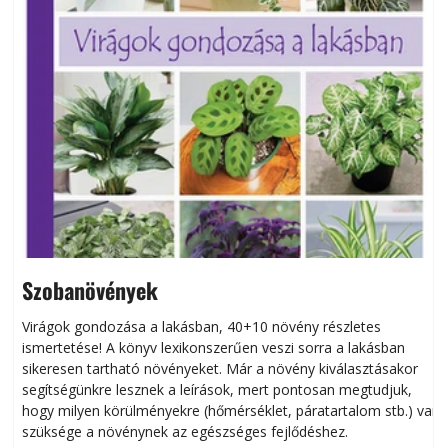
Szobanövények
Virágok gondozása a lakásban, 40+10 növény részletes
ismertetése! A könyv lexikonszerűen veszi sorra a lakásban
s
sikeresen tart­ha­tó növényeket. Már a növény kiválasztásakor
h
segítségünkre lesznek a leírások, mert pontosan megtudjuk,
k
hogy milyen körülményekre (hőmérséklet, páratartalom stb.) van
szüksége a növénynek az egészséges fejlődéshez.