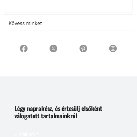
t
Kövess minket
Légy naprakész, és értesülj elsőként
válogatott tartalmainkról
E-mail cím
*