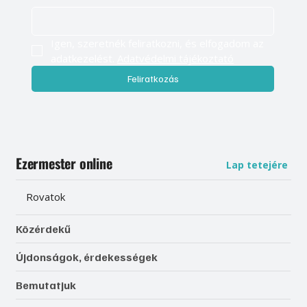
Igen, szeretnék feliratkozni, és elfogadom az 
adatkezelést. 
Adatvédelmi tájékoztató
Feliratkozás
Ezermester online
Lap tetejére
Rovatok
Közérdekű
Újdonságok, érdekességek
Bemutatjuk