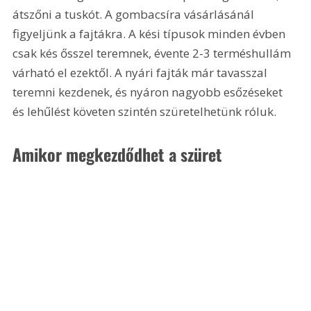
átszőni a tuskót. A gombacsíra vásárlásánál 
figyeljünk a fajtákra. A kési típusok minden évben 
csak kés ősszel teremnek, évente 2-3 terméshullám 
várható el ezektől. A nyári fajták már tavasszal 
teremni kezdenek, és nyáron nagyobb esőzéseket 
és lehűlést követen szintén szüretelhetünk róluk.
Amikor megkezdődhet a szüret