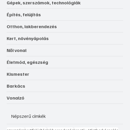
Gépek, szerszámok, technológiák
Építés, felújítás
Otthon, lakberendezés
Kert, növényápolás
Női vonal
Életmód, egészség
Kismester
Barkács
Vonalzó
Népszerű címkék