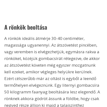
A rönkök beoltása
A rönkök ideális átmérje 30-40 centiméter, 
magassága ugyanennyi. Az átszövetést pincében, 
vagy veremben is elvégezhetjük, egymásra rakva a 
rönköket, közéjük gombacsírát rétegezve, de akkor 
az átszövetést követen még egyszer mozgatnunk 
kell ezeket, amikor végleges helyükre kerülnek. 
Ezért célszerűbb már az oltást is egyből a leendő 
termőhelyen elvégeznünk. Egy liternyi gombacsíra 
50 kilogramm faanyag beoltására lesz elegendő. A 
rönknek akkora gödröt ássunk a földbe, hogy csak 
negyed része álljon ki majd a talajszinthez 