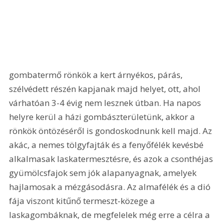
gombatermő rönkök a kert árnyékos, párás, 
szélvédett részén kapjanak majd helyet, ott, ahol 
várhatóan 3-4 évig nem lesznek útban. Ha napos 
helyre kerül a házi gombászterületünk, akkor a 
rönkök öntözéséről is gondoskodnunk kell majd. Az 
akác, a nemes tölgyfajták és a fenyőfélék kevésbé 
alkalmasak laskatermesztésre, és azok a csonthéjas 
gyümölcsfajok sem jók alapanyagnak, amelyek 
hajlamosak a mézgásodásra. Az almafélék és a dió 
fája viszont kitűnő termeszt-közege a 
laskagombáknak, de megfelelek még erre a célra a 