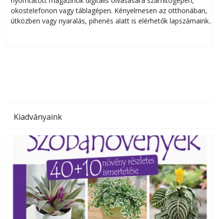
nyomtatott magazinok digitális olvasására számítógépen,
okostelefonon vagy táblagépen. Kényelmesen az otthonában,
útközben vagy nyaralás, pihenés alatt is elérhetők lapszámaink.
ú
Bárhol, bármikor, akár külföldön élve vagy dolgozva is
B
olvashatók az Ezermester lapszámai. A Laptapir kényelmes
megoldás, mert: – t
Kiadványaink