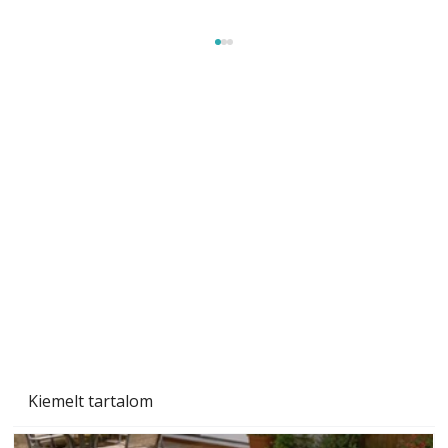
Szárazság a kertben – az aszály hatása a
növényekre és a védekezés lehetőségei
Kiemelt tartalom