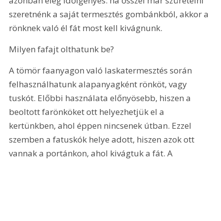
azonban elég időigényes: ha ősszel már szüretelni 
szeretnénk a saját termesztés gombánkból, akkor a 
rönknek való él fát most kell kivágnunk.
Milyen fafajt olthatunk be?
A tömör faanyagon való laskatermesztés során 
felhasználhatunk alapanyagként rönköt, vagy 
tuskót. Előbbi használata előnyösebb, hiszen a 
beoltott farönköket ott helyezhetjük el a 
kertünkben, ahol éppen nincsenek útban. Ezzel 
szemben a fatuskók helye adott, hiszen azok ott 
vannak a portánkon, ahol kivágtuk a fát. A 