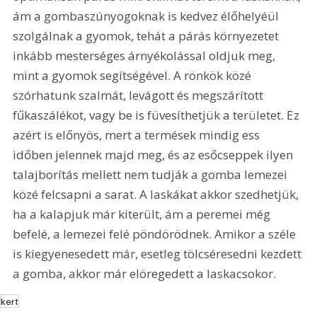
ám a gombaszúnyogoknak is kedvez élőhelyéül 
szolgálnak a gyomok, tehát a párás környezetet 
inkább mesterséges árnyékolással oldjuk meg, 
mint a gyomok segítségével. A rönkök közé 
szórhatunk szalmát, levágott és megszárított 
fűkaszálékot, vagy be is füvesíthetjük a területet. Ez 
azért is előnyös, mert a termések mindig ess 
időben jelennek majd meg, és az esőcseppek ilyen 
talajborítás mellett nem tudják a gomba lemezei 
közé felcsapni a sarat. A laskákat akkor szedhetjük, 
ha a kalapjuk már kiterült, ám a peremei még 
befelé, a lemezei felé pöndörödnek. Amikor a széle 
is kiegyenesedett már, esetleg tölcséresedni kezdett 
a gomba, akkor már elöregedett a laskacsokor.
kert