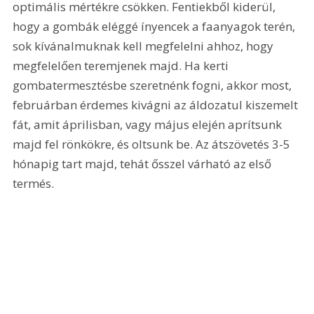
optimális mértékre csökken. Fentiekből kiderül, 
hogy a gombák eléggé ínyencek a faanyagok terén, 
sok kívánalmuknak kell megfelelni ahhoz, hogy 
megfelelően teremjenek majd. Ha kerti 
gombatermesztésbe szeretnénk fogni, akkor most, 
februárban érdemes kivágni az áldozatul kiszemelt 
fát, amit áprilisban, vagy május elején aprítsunk 
majd fel rönkökre, és oltsunk be. Az átszövetés 3-5 
hónapig tart majd, tehát ősszel várható az első 
termés.