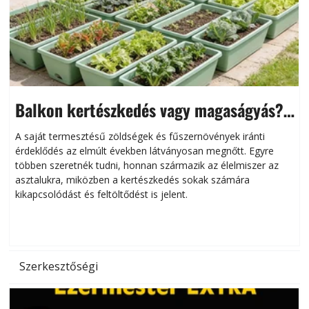
Balkon kertészkedés vagy magaságyás?
Helytakarékos kertészkedés
A saját termesztésű zöldségek és fűszernövények iránti
érdeklődés az elmúlt években látványosan megnőtt. Egyre
többen szeretnék tudni, honnan származik az élelmiszer az
l
asztalukra, miközben a kertészkedés sokak számára
kikapcsolódást és feltöltődést is jelent.
é
d
Szerkesztőségi