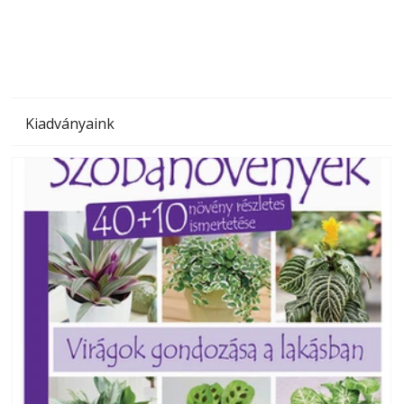
megoldás, mert: – t
Kiadványaink