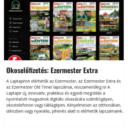
Okoselőfizetés: Ezermester Extra
A Laptapiron elérhetők az Ezermester, az Ezermester Extra és
az Ezermester Old Timer lapszámai, visszamenőleg is! A
Laptapir új, innovatív, praktikus és egyedi megoldás a
L
nyomtatott magazinok digitális olvasására számítógépen,
okostelefonon vagy táblagépen. Kényelmesen az otthonában,
útközben vagy nyaralás, pihenés alatt is elérhetők lapszámaink.
ú
Bárhol, bármikor, akár külföldön élve vagy dolgozva is
B
olvashatók az Ezermester lapszámai. A Laptapir kényelmes