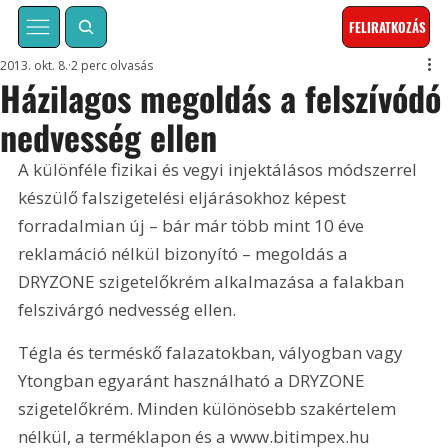
FELIRATKOZÁS
2013. okt. 8.
2 perc olvasás
Házilagos megoldás a felszívódó
nedvesség ellen
A különféle fizikai és vegyi injektálásos módszerrel 
készülő falszigetelési eljárásokhoz képest 
forradalmian új – bár már több mint 10 éve 
reklamáció nélkül bizonyító – megoldás a 
DRYZONE szigetelőkrém alkalmazása a falakban 
felszivárgó nedvesség ellen. 
Tégla és terméskő falazatokban, vályogban vagy 
Ytongban egyaránt használható a DRYZONE 
szigetelőkrém. Minden különösebb szakértelem 
nélkül, a terméklapon és a www.bitimpex.hu 