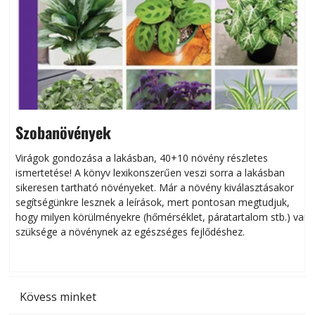
Szobanövények
Virágok gondozása a lakásban, 40+10 növény részletes
ismertetése! A könyv lexikonszerűen veszi sorra a lakásban
s
sikeresen tart­ha­tó növényeket. Már a növény kiválasztásakor
h
segítségünkre lesznek a leírások, mert pontosan megtudjuk,
k
hogy milyen körülményekre (hőmérséklet, páratartalom stb.) van
szüksége a növénynek az egészséges fejlődéshez.
t
Kövess minket