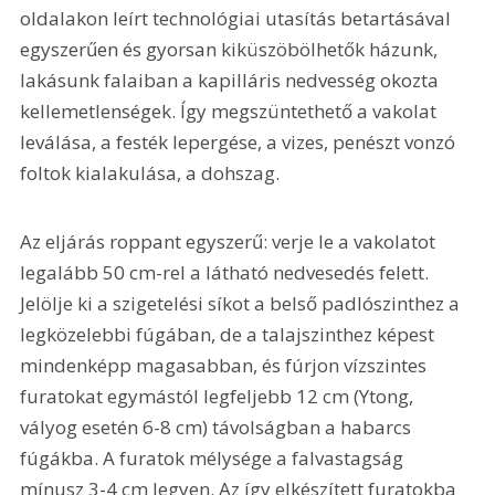
oldalakon leírt technológiai utasítás betartásával 
egyszerűen és gyorsan kiküszöbölhetők házunk, 
lakásunk falaiban a kapilláris nedvesség okozta 
kellemetlenségek. Így megszüntethető a vakolat 
leválása, a festék lepergése, a vizes, penészt vonzó 
foltok kialakulása, a dohszag.
Az eljárás roppant egyszerű: verje le a vakolatot 
legalább 50 cm-rel a látható nedvesedés felett. 
Jelölje ki a szigetelési síkot a belső padlószinthez a 
legközelebbi fúgában, de a talajszinthez képest 
mindenképp magasabban, és fúrjon vízszintes 
furatokat egymástól legfeljebb 12 cm (Ytong, 
vályog esetén 6-8 cm) távolságban a habarcs 
fúgákba. A furatok mélysége a falvastagság 
mínusz 3-4 cm legyen. Az így elkészített furatokba 