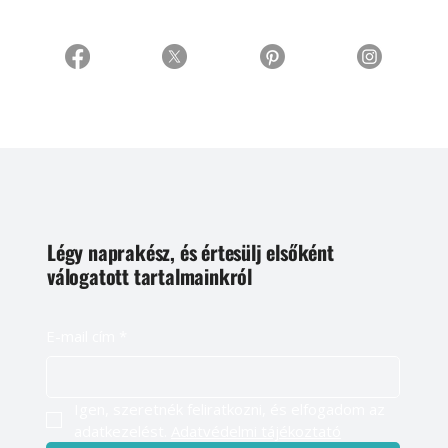
Légy naprakész, és értesülj elsőként
válogatott tartalmainkról
E-mail cím
*
Igen, szeretnék feliratkozni, és elfogadom az 
adatkezelést. 
Adatvédelmi tájékoztató