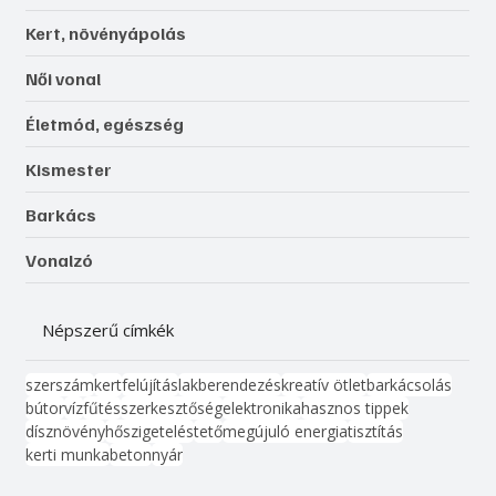
Kert, növényápolás
Női vonal
Életmód, egészség
Kismester
Barkács
Vonalzó
Népszerű címkék
szerszám
kert
felújítás
lakberendezés
kreatív ötlet
barkácsolás
bútor
víz
fűtés
szerkesztőség
elektronika
hasznos tippek
dísznövény
hőszigetelés
tető
megújuló energia
tisztítás
kerti munka
beton
nyár