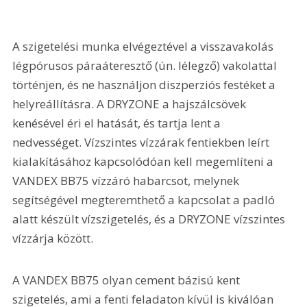
A szigetelési munka elvégeztével a visszavakolás 
légpórusos páraáteresztő (ún. lélegző) vakolattal 
történjen, és ne használjon diszperziós festéket a 
helyreállításra. A DRYZONE a hajszálcsövek 
kenésével éri el hatását, és tartja lent a 
nedvességet. Vízszintes vízzárak fentiekben leírt 
kialakításához kapcsolódóan kell megemlíteni a 
VANDEX BB75 vízzáró habarcsot, melynek 
segítségével megteremthető a kapcsolat a padló 
alatt készült vízszigetelés, és a DRYZONE vízszintes 
vízzárja között. 
A VANDEX BB75 olyan cement bázisú kent 
szigetelés, ami a fenti feladaton kívül is kiválóan 