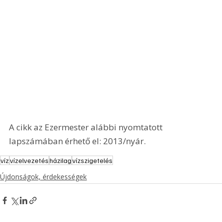
A cikk az Ezermester alábbi nyomtatott 
lapszámában érhető el: 2013/nyár.
víz
vízelvezetés
házilag
vízszigetelés
Újdonságok, érdekességek