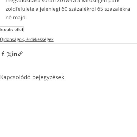
megvalósítása során 2018-ra a városligeti park 
zöldfelülete a jelenlegi 60 százalékról 65 százalékra 
nő majd.
kreatív ötlet
Újdonságok, érdekességek
Kapcsolódó bejegyzések