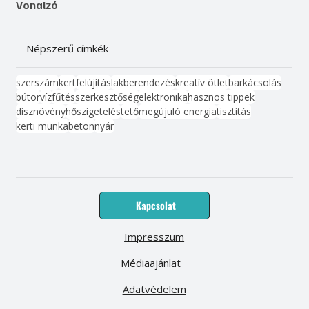
Vonalzó
Népszerű címkék
szerszám
kert
felújítás
lakberendezés
kreatív ötlet
barkácsolás
bútor
víz
fűtés
szerkesztőség
elektronika
hasznos tippek
dísznövény
hőszigetelés
tető
megújuló energia
tisztítás
kerti munka
beton
nyár
Kapcsolat
Impresszum
Médiaajánlat
Adatvédelem