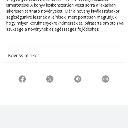
ismertetése! A könyv lexikonszerűen veszi sorra a lakásban
s
sikeresen tart­ha­tó növényeket. Már a növény kiválasztásakor
h
segítségünkre lesznek a leírások, mert pontosan megtudjuk,
k
hogy milyen körülményekre (hőmérséklet, páratartalom stb.) van
szüksége a növénynek az egészséges fejlődéshez.
t
Kövess minket