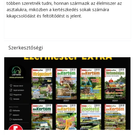
többen szeretnék tudni, honnan származik az élelmiszer az
l
asztalukra, miközben a kertészkedés sokak számára
kikapcsolódást és feltöltődést is jelent.
é
d
Szerkesztőségi