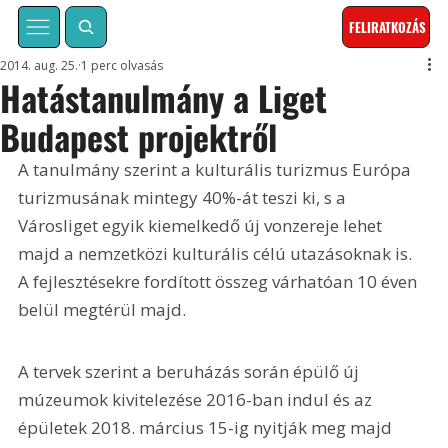
FELIRATKOZÁS
2014. aug. 25.
1 perc olvasás
Hatástanulmány a Liget
Budapest projektről
A tanulmány szerint a kulturális turizmus Európa 
turizmusának mintegy 40%-át teszi ki, s a 
Városliget egyik kiemelkedő új vonzereje lehet 
majd a nemzetközi kulturális célú utazásoknak is. 
A fejlesztésekre fordított összeg várhatóan 10 éven 
belül megtérül majd.
A tervek szerint a beruházás során épülő új 
múzeumok kivitelezése 2016-ban indul és az 
épületek 2018. március 15-ig nyitják meg majd 