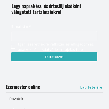
Légy naprakész, és értesülj elsőként
válogatott tartalmainkról
E-mail cím
*
Igen, szeretnék feliratkozni, és elfogadom az 
adatkezelést. 
Adatvédelmi tájékoztató
Feliratkozás
Ezermester online
Lap tetejére
Rovatok