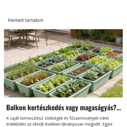
Kiemelt tartalom
Balkon kertészkedés vagy magaságyás?
Helytakarékos kertészkedés
A saját termesztésű zöldségek és fűszernövények iránti
érdeklődés az elmúlt években látványosan megnőtt. Egyre