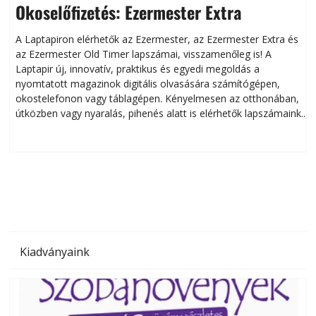
Okoselőfizetés: Ezermester Extra
A Laptapiron elérhetők az Ezermester, az Ezermester Extra és
az Ezermester Old Timer lapszámai, visszamenőleg is! A
Laptapir új, innovatív, praktikus és egyedi megoldás a
L
nyomtatott magazinok digitális olvasására számítógépen,
okostelefonon vagy táblagépen. Kényelmesen az otthonában,
útközben vagy nyaralás, pihenés alatt is elérhetők lapszámaink.
ú
Bárhol, bármikor, akár külföldön élve vagy dolgozva is
B
olvashatók az Ezermester lapszámai. A Laptapir kényelmes
megoldás, mert: – t
Kiadványaink