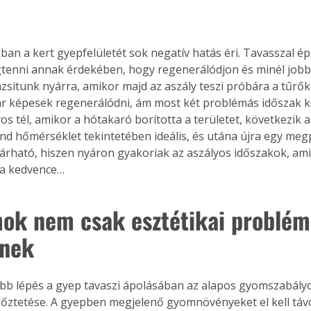
akban a kert gyepfelületét sok negatív hatás éri. Tavasszal é
enni annak érdekében, hogy regenerálódjon és minél jobb
ázsitunk nyárra, amikor majd az aszály teszi próbára a tűrők
r képesek regenerálódni, ám most két problémás időszak kö
os tél, amikor a hótakaró borította a területet, következik a
nd hőmérséklet tekintetében ideális, és utána újra egy meg
 várható, hiszen nyáron gyakoriak az aszályos időszakok, ami
 a kedvence…
ok nem csak esztétikai problém
enek
bb lépés a gyep tavaszi ápolásában az alapos gyomszabályoz
ellőztetése. A gyepben megjelenő gyomnövényeket el kell távo