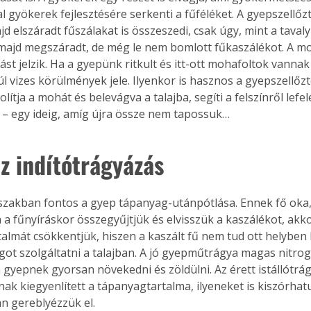
tal gyökerek fejlesztésére serkenti a fűféléket. A gyepszellőzt
jd elszáradt fűszálakat is összeszedi, csak úgy, mint a tavaly
, majd megszáradt, de még le nem bomlott fűkaszálékot. A mo
st jelzik. Ha a gyepünk ritkult és itt-ott mohafoltok vannak
úl vizes körülmények jele. Ilyenkor is hasznos a gyepszellőz
olítja a mohát és belevágva a talajba, segíti a felszínről lefel
t – egy ideig, amíg újra össze nem tapossuk…
az indítótrágyázás
őszakban fontos a gyep tápanyag-utánpótlása. Ennek fő oka,
a a fűnyíráskor összegyűjtjük és elvisszük a kaszálékot, akkor
almát csökkentjük, hiszen a kaszált fű nem tud ott helyben 
got szolgáltatni a talajban. A jó gyepműtrágya magas nitro
a gyepnek gyorsan növekedni és zöldülni. Az érett istállótrá
ertben,
Gyógyító növények: a
k kiegyenlített a tápanyagtartalma, ilyeneket is kiszórhatu
sban
természet kincsei az
n gereblyézzük el.