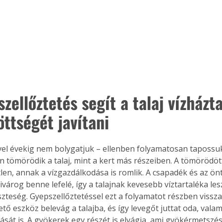
zellőztetés segít a talaj vízházt
öttségét javítani
vel évekig nem bolygatjuk – ellenben folyamatosan tapossuk 
 tömörödik a talaj, mint a kert más részeiben. A tömörödött 
len, annak a vízgazdálkodása is romlik. A csapadék és az ön
várog benne lefelé, így a talajnak kevesebb víztartaléka lesz
zteség. Gyepszellőztetéssel ezt a folyamatot részben visszaf
tő eszköz belevág a talajba, és így levegőt juttat oda, valami
ását is. A gyökerek egy részét is elvágja, ami gyökérmetszés