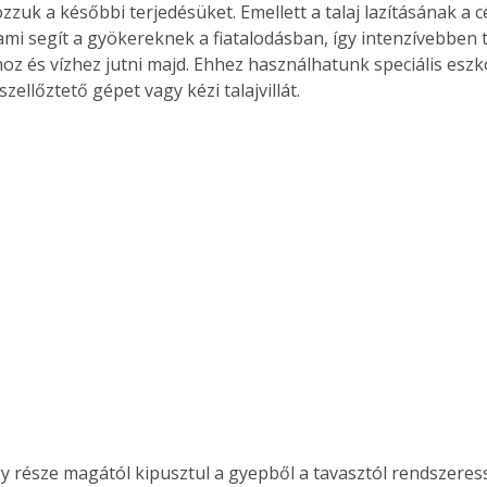
zuk a későbbi terjedésüket. Emellett a talaj lazításának a cé
ami segít a gyökereknek a fiatalodásban, így intenzívebben 
z és vízhez jutni majd. Ehhez használhatunk speciális eszk
zellőztető gépet vagy kézi talajvillát.
 része magától kipusztul a gyepből a tavasztól rendszeress