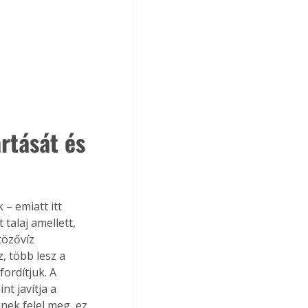
artását és 
– emiatt itt 
talaj amellett, 
tözővíz 
, több lesz a 
ordítjuk. A 
nt javítja a 
nek felel meg, ez 