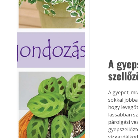
A gyeps
szellőz
A gyepet, mi
sokkal jobban
hogy levegőt
lassabban szi
párolgási ves
gyepszellőzte
vízgazdálkod