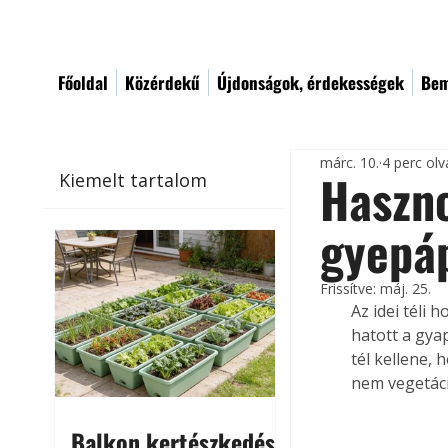
Főoldal
Közérdekű
Újdonságok, érdekességek
Bem
márc. 10.
4 perc ol
Haszno
Kiemelt tartalom
gyepá
Frissítve:
máj. 25.
Az idei téli
hatott a gya
tél kellene, 
nem vegetáci
Balkon kertészkedés