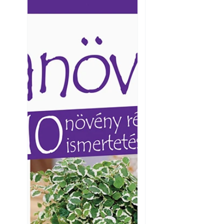
Ezermester lapszámai. A
Ezermester lapszámai
Laptapir kényelmes megoldás,
Laptapir kényelmes 
mert: – t
mert: – t