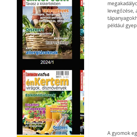
megakadályoz
levegőzése, 
tápanyagokho
például gyeps
A gyomok egy