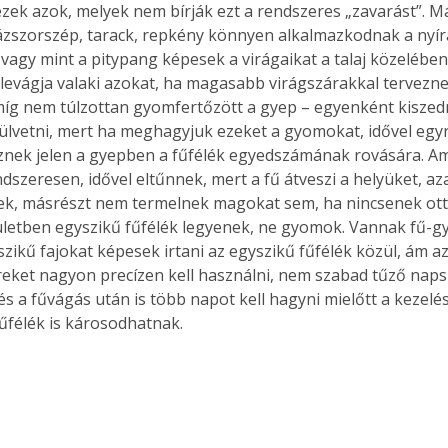
ezek azok, melyek nem bírják ezt a rendszeres „zavarást”. Má
ázszorszép, tarack, repkény könnyen alkalmazkodnak a nyír
vagy mint a pitypang képesek a virágaikat a talaj közelében 
levágja valaki azokat, ha magasabb virágszárakkal tervezne
Együtt jobban megéri!
míg nem túlzottan gyomfertőzött a gyep – egyenként kiszedni
Bővebb információ itt!
ülvetni, mert ha meghagyjuk ezeket a gyomokat, idővel egy
k az
Együtt jobban megéri! A
znek jelen a gyepben a fűfélék egyedszámának rovására. A
mester
könyvek tetszőleges
dszeresen, idővel eltűnnek, mert a fű átveszi a helyüket, aza
er Old
párosítással kedvezményes
ek, másrészt nem termelnek magokat sem, ha nincsenek ott, 
áron, 0 Ft postaköltséggel
ületben egyszikű fűfélék legyenek, ne gyomok. Vannak fű-gy
ptapir új,
megrendelhetők!
és egyedi
zikű fajokat képesek irtani az egyszikű fűfélék közül, ám azt
tt
reket nagyon precízen kell használni, nem szabad tűző nap
lvasására
és a fűvágás után is több napot kell hagyni mielőtt a kezelé
elefonon
űfélék is károsodhatnak.
nyelmesen
ben vagy
t is
. Bárhol,
ön élve
ashatók az