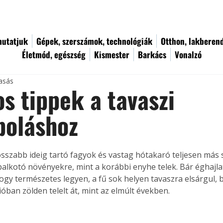
utatjuk
Gépek, szerszámok, technológiák
Otthon, lakberen
Életmód, egészség
Kismester
Barkács
Vonalzó
vasás
s tippek a tavaszi
poláshoz
 hosszabb ideig tartó fagyok és vastag hótakaró teljesen má
palkotó növényekre, mint a korábbi enyhe telek. Bár éghajla
hogy természetes legyen, a fű sok helyen tavaszra elsárgul, 
óban zölden telelt át, mint az elmúlt években.