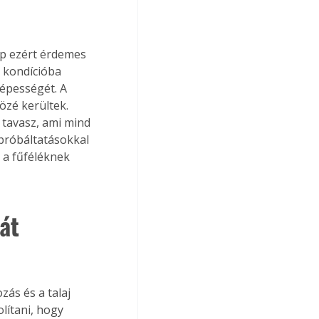
pp ezért érdemes 
 kondícióba 
épességét. A 
zé kerültek. 
 tavasz, ami mind 
próbáltatásokkal 
 a fűféléknek 
át 
ás és a talaj 
lítani, hogy 