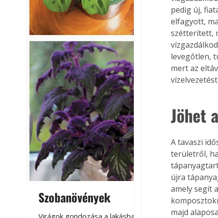
pedig új, fia
elfagyott, ma
szétterített
vízgazdálkodá
levegőtlen, t
mert az eltáv
vízelvezetés
Jöhet 
A tavaszi id
területről, h
tápanyagtart
újra tápanya
amely segít 
Szobanövények
Virágoskert: k
komposztokna
teraszon, laká
majd alaposa
Virágok gondozása a lakásban,