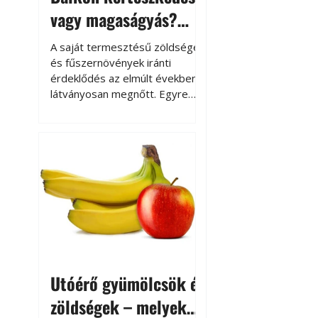
vagy magaságyás?
Helytakarékos
A saját termesztésű zöldségek
kertészkedés
és fűszernövények iránti
érdeklődés az elmúlt években
látványosan megnőtt. Egyre
többen szeretnék tudni, honnan
származik az élelmiszer az
asztalukra, miközben a
kertészkedés sokak számára
kikapcsolódást és feltöltődést
is jelent.
Utóérő gyümölcsök és
zöldségek – melyek