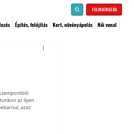
FELIRATKOZÁS
dezés
Építés, felújítás
Kert, növényápolás
Női vonal
s szempontból 
tunkon az ilyen 
bebarnul, azaz 