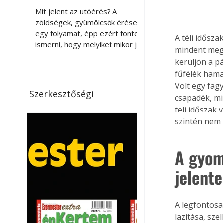
érnek tovább leszedés
Mit jelent az utóérés? A
után?
zöldségek, gyümölcsök érése
egy folyamat, épp ezért fontos
A téli idősz
ismerni, hogy melyiket mikor jó
mindent megt
leszedni. Meg kell különböztetni
kerüljön a p
a gazdasági és a biológiai
fűfélék hama
érettséget. Például a
Volt egy fagy
paradicsomot sokszor
Szerkesztőségi
csapadék, mi
gazdasági érettségben, azaz
teli időszak
félig éretten szedik le, ezután
utaztatják hosszan, és még
szintén nem
pulton tartható kell legyen.
Utóérik eközben, de nem lesz
A gyom
olyan ízű, mint amit a saját
kertünkben, biológiai
jelent
érettségben szedünk le. Teljes
érettségben szedve nem
tárolható h
A legfontosa
lazítása, sz