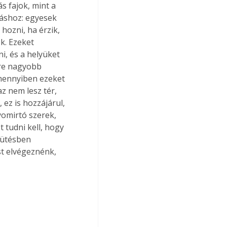
s fajok, mint a 
áshoz: egyesek 
hozni, ha érzik, 
k. Ezeket 
, és a helyüket 
re nagyobb 
mennyiben ezeket 
z nem lesz tér, 
ez is hozzájárul, 
omirtó szerek, 
 tudni kell, hogy 
sütésben 
st elvégeznénk, 