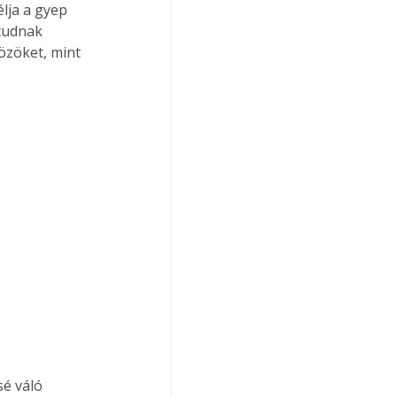
lja a gyep 
tudnak 
özöket, mint 
é váló 