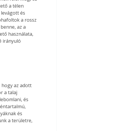
ető a télen 
 levágott és 
hafoltok a rossz 
 benne, az a 
tető használata, 
é irányuló 
 hogy az adott 
 a talaj 
lebomlani, és 
géntartalmú, 
gyáknak és 
nk a területre, 