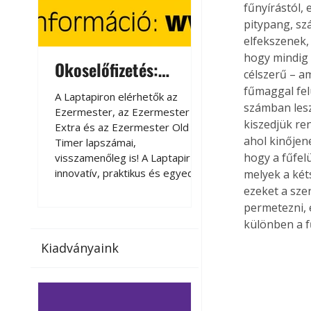
fűnyírástól, 
pitypang, sz
elfekszenek, 
hogy mindig 
Okoselőfizetés:
Okoselőfizetés
célszerű – a
Ezermester Extra
fűmaggal fel
A Laptapiron elérhetők az
A Laptapiron elérhető
számban les
Ezermester, az Ezermester
Ezermester, az Ezer
kiszedjük ren
Extra és az Ezermester Old
Extra és az Ezermest
ahol kinőjen
Timer lapszámai,
Timer lapszámai,
hogy a fűfel
visszamenőleg is! A Laptapir új,
visszamenőleg is! A La
innovatív, praktikus és egyedi
innovatív, praktikus 
melyek a kéts
megoldás a nyomtatott
megoldás a nyomtato
ezeket a sze
magazinok digitális olvasására
magazinok digitális o
permetezni, 
számítógépen, okostelefonon
számítógépen, okost
különben a f
vagy táblagépen. Kényelmesen
vagy táblagépen. Ké
Kiadványaink
az otthonában, útközben vagy
az otthonában, útköz
nyaralás, pihenés alatt is
nyaralás, pihenés alat
elérhetők lapszámaink. Bárhol,
elérhetők lapszámaink
bármikor, akár külföldön élve
bármikor, akár külföld
vagy dolgozva is olvashatók az
vagy dolgozva is olv