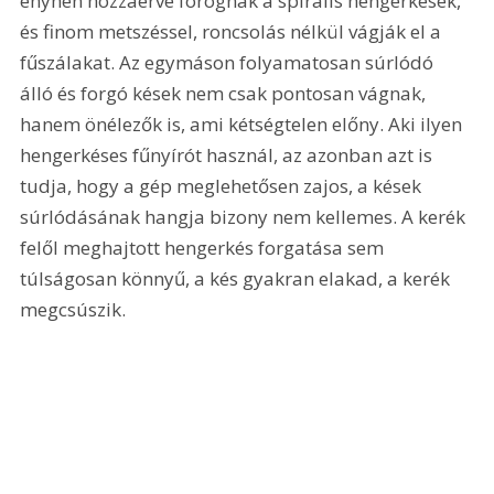
enyhén hozzáérve forognak a spirális hengerkések, 
és finom metszéssel, roncsolás nélkül vágják el a 
fűszálakat. Az egymáson folyamatosan súrlódó 
álló és forgó kések nem csak pontosan vágnak, 
hanem önélezők is, ami kétségtelen előny. Aki ilyen 
hengerkéses fűnyírót használ, az azonban azt is 
tudja, hogy a gép meglehetősen zajos, a kések 
súrlódásának hangja bizony nem kellemes. A kerék 
felől meghajtott hengerkés forgatása sem 
túlságosan könnyű, a kés gyakran elakad, a kerék 
megcsúszik.