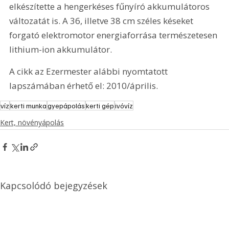
elkészítette a hengerkéses fűnyíró akkumulátoros 
változatát is. A 36, illetve 38 cm széles késeket 
forgató elektromotor energiaforrása természetesen 
lithium-ion akkumulátor.
A cikk az Ezermester alábbi nyomtatott 
lapszámában érhető el: 2010/április.
víz
kerti munka
gyepápolás
kerti gép
ivóvíz
Kert, növényápolás
Kapcsolódó bejegyzések