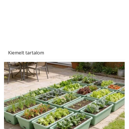
Szárazság a kertben – az aszály hatása a
növényekre és a védekezés lehetőségei
Kiemelt tartalom