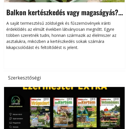
Balkon kertészkedés vagy magaságyás?
Helytakarékos kertészkedés
A saját termesztésű zöldségek és fűszernövények iránti
érdeklődés az elmúlt években látványosan megnőtt. Egyre
többen szeretnék tudni, honnan származik az élelmiszer az
l
asztalukra, miközben a kertészkedés sokak számára
kikapcsolódást és feltöltődést is jelent.
é
d
Szerkesztőségi