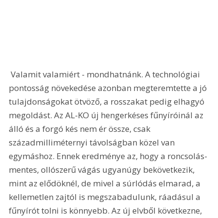
 Valamit valamiért - mondhatnánk. A technológiai 
pontosság növekedése azonban megteremtette a jó 
tulajdonságokat ötvöző, a rosszakat pedig elhagyó 
megoldást. Az AL-KO új hengerkéses fűnyíróinál az 
álló és a forgó kés nem ér össze, csak 
századmilliméternyi távolságban közel van 
egymáshoz. Ennek eredménye az, hogy a roncsolás-
mentes, ollószerű vágás ugyanúgy bekövetkezik, 
mint az elődöknél, de mivel a súrlódás elmarad, a 
kellemetlen zajtól is megszabadulunk, ráadásul a 
fűnyírót tolni is könnyebb. Az új elvből következne, 