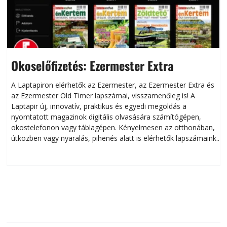
Okoselőfizetés: Ezermester Extra
A Laptapiron elérhetők az Ezermester, az Ezermester Extra és
az Ezermester Old Timer lapszámai, visszamenőleg is! A
Laptapir új, innovatív, praktikus és egyedi megoldás a
L
nyomtatott magazinok digitális olvasására számítógépen,
okostelefonon vagy táblagépen. Kényelmesen az otthonában,
útközben vagy nyaralás, pihenés alatt is elérhetők lapszámaink.
ú
Bárhol, bármikor, akár külföldön élve vagy dolgozva is
B
olvashatók az Ezermester lapszámai. A Laptapir kényelmes
megoldás, mert: – t