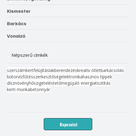
Kismester
Barkács
Vonalzó
Népszerű címkék
szerszám
kert
felújítás
lakberendezés
kreatív ötlet
barkácsolás
bútor
víz
fűtés
szerkesztőség
elektronika
hasznos tippek
dísznövény
hőszigetelés
tető
megújuló energia
tisztítás
kerti munka
beton
nyár
Kapcsolat