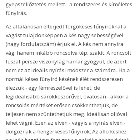
gyepszellőztetés mellett - a rendszeres és kíméletes 
fűnyírás.
Az általánosan elterjedt forgókéses fűnyíróknál a 
vágást tulajdonképpen a kés nagy sebességével 
(nagy fordulatszám) érjük el. A kés nem annyira 
vág, hanem inkább roncsolva tép, szakít. A roncsolt 
fűszál persze viszonylag hamar gyógyul, de azért 
nem ez az ideális nyírási módszer a számára. Ha a 
normál késes fűnyíró késének élét rendszeresen 
élezzük - egy fémreszelővel is lehet, de 
legideálisabb sarokköszörűvel, óvatosan - akkor a 
roncsolás mértékét erősen csökkenthetjük, de 
teljesen nem szüntethetjük meg. Ideálisan ollóval 
lehet vágni. Ezen az elven - vagyis a nyírás elvén - 
dolgoznak a hengerkéses fűnyírók; Az álló késhez 