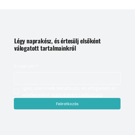
Légy naprakész, és értesülj elsőként
válogatott tartalmainkról
E-mail cím
*
Igen, szeretnék feliratkozni, és elfogadom az 
adatkezelést. 
Adatvédelmi tájékoztató
Feliratkozás