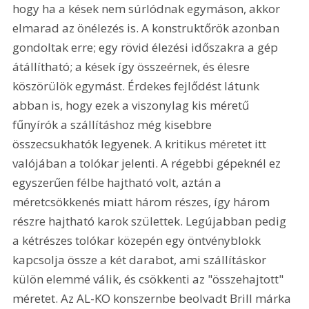
hogy ha a kések nem súrlódnak egymáson, akkor 
elmarad az önélezés is. A konstruktőrök azonban 
gondoltak erre; egy rövid élezési időszakra a gép 
átállítható; a kések így összeérnek, és élesre 
köszörülök egymást. Érdekes fejlődést látunk 
abban is, hogy ezek a viszonylag kis méretű 
fűnyírók a szállításhoz még kisebbre 
összecsukhatók legyenek. A kritikus méretet itt 
valójában a tolókar jelenti. A régebbi gépeknél ez 
egyszerűen félbe hajtható volt, aztán a 
méretcsökkenés miatt három részes, így három 
részre hajtható karok születtek. Legújabban pedig 
a kétrészes tolókar közepén egy öntvényblokk 
kapcsolja össze a két darabot, ami szállításkor 
külön elemmé válik, és csökkenti az "összehajtott" 
méretet. Az AL-KO konszernbe beolvadt Brill márka 