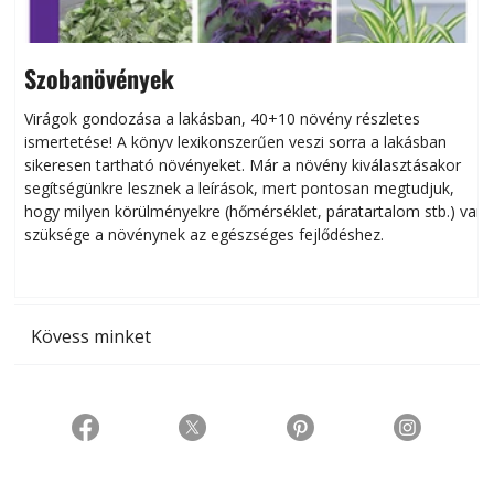
Szobanövények
Virágok gondozása a lakásban, 40+10 növény részletes
ismertetése! A könyv lexikonszerűen veszi sorra a lakásban
s
sikeresen tart­ha­tó növényeket. Már a növény kiválasztásakor
h
segítségünkre lesznek a leírások, mert pontosan megtudjuk,
k
hogy milyen körülményekre (hőmérséklet, páratartalom stb.) van
szüksége a növénynek az egészséges fejlődéshez.
t
Kövess minket