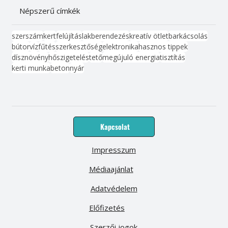
Népszerű címkék
szerszám
kert
felújítás
lakberendezés
kreatív ötlet
barkácsolás
bútor
víz
fűtés
szerkesztőség
elektronika
hasznos tippek
dísznövény
hőszigetelés
tető
megújuló energia
tisztítás
kerti munka
beton
nyár
Kapcsolat
Impresszum
Médiaajánlat
Adatvédelem
Előfizetés
Szerzői jogok