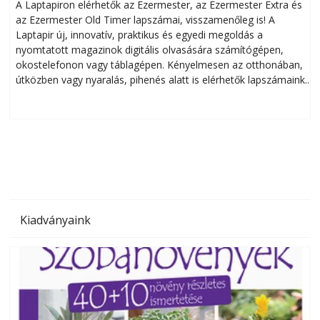
A Laptapiron elérhetők az Ezermester, az Ezermester Extra és
az Ezermester Old Timer lapszámai, visszamenőleg is! A
Laptapir új, innovatív, praktikus és egyedi megoldás a
L
nyomtatott magazinok digitális olvasására számítógépen,
okostelefonon vagy táblagépen. Kényelmesen az otthonában,
útközben vagy nyaralás, pihenés alatt is elérhetők lapszámaink.
ú
Bárhol, bármikor, akár külföldön élve vagy dolgozva is
B
olvashatók az Ezermester lapszámai. A Laptapir kényelmes
megoldás, mert: – t
Kiadványaink