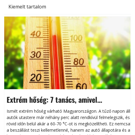
Kiemelt tartalom
Extrém hőség: 7 tanács, amivel
megóvhatjuk autónkat a nyári károktól
Ismét extrém hőség várható Magyarországon. A tűző napon álló
autók utastere már néhány perc alatt rendkívül felmelegszik, és
rövid időn belül akár a 60-70 °C-ot is megközelítheti. Ez nemcsak
n
a beszállást teszi kellemetlenné, hanem az autó állapotára és a