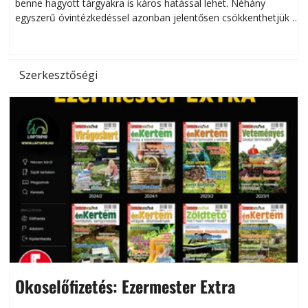
benne hagyott tárgyakra is káros hatással lehet. Néhány
egyszerű óvintézkedéssel azonban jelentősen csökkenthetjük a
hőség káros hatásait.
l
Szerkesztőségi
Okoselőfizetés: Ezermester Extra