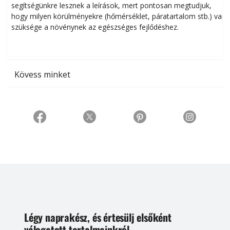
segítségünkre lesznek a leírások, mert pontosan megtudjuk,
k
hogy milyen körülményekre (hőmérséklet, páratartalom stb.) van
szüksége a növénynek az egészséges fejlődéshez.
t
Kövess minket
Légy naprakész, és értesülj elsőként
válogatott tartalmainkról