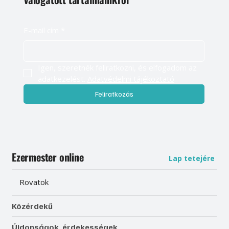
E-mail cím
*
Igen, szeretnék feliratkozni, és elfogadom az 
adatkezelést. 
Adatvédelmi tájékoztató
Feliratkozás
Ezermester online
Lap tetejére
Rovatok
Közérdekű
Újdonságok, érdekességek