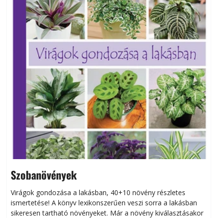
Szobanövények
Virágok gondozása a lakásban, 40+10 növény részletes
ismertetése! A könyv lexikonszerűen veszi sorra a lakásban
s
sikeresen tart­ha­tó növényeket. Már a növény kiválasztásakor
h