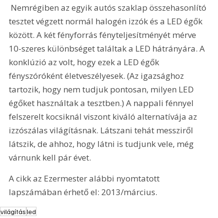
 Nemrégiben az egyik autós szaklap összehasonlító 
tesztet végzett normál halogén izzók és a LED égők 
között. A két fényforrás fényteljesítményét mérve 
10-szeres különbséget találtak a LED hátrányára. A 
konklúzió az volt, hogy ezek a LED égők 
fényszóróként életveszélyesek. (Az igazsághoz 
tartozik, hogy nem tudjuk pontosan, milyen LED 
égőket használtak a tesztben.) A nappali fénnyel 
felszerelt kocsiknál viszont kiváló alternatívája az 
izzószálas világításnak. Látszani tehát messziről 
látszik, de ahhoz, hogy látni is tudjunk vele, még 
várnunk kell pár évet.
A cikk az Ezermester alábbi nyomtatott 
lapszámában érhető el: 2013/március.
világítás
led