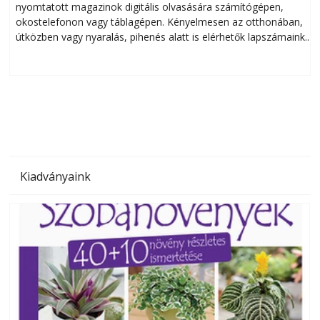
nyomtatott magazinok digitális olvasására számítógépen,
okostelefonon vagy táblagépen. Kényelmesen az otthonában,
útközben vagy nyaralás, pihenés alatt is elérhetők lapszámaink.
ú
Bárhol, bármikor, akár külföldön élve vagy dolgozva is
B
olvashatók az Ezermester lapszámai. A Laptapir kényelmes
megoldás, mert: – t
Kiadványaink