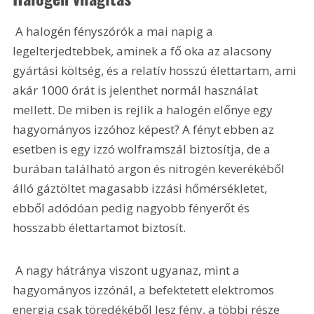
 A halogén fényszórók a mai napig a 
legelterjedtebbek, aminek a fő oka az alacsony 
gyártási költség, és a relatív hosszú élettartam, ami 
akár 1000 órát is jelenthet normál használat 
mellett. De miben is rejlik a halogén előnye egy 
hagyományos izzóhoz képest? A fényt ebben az 
esetben is egy izzó wolframszál biztosítja, de a 
burában található argon és nitrogén keverékéből 
álló gáztöltet magasabb izzási hőmérsékletet, 
ebből adódóan pedig nagyobb fényerőt és 
hosszabb élettartamot biztosít. 
 A nagy hátránya viszont ugyanaz, mint a 
hagyományos izzónál, a befektetett elektromos 
energia csak töredékéből lesz fény, a többi része 