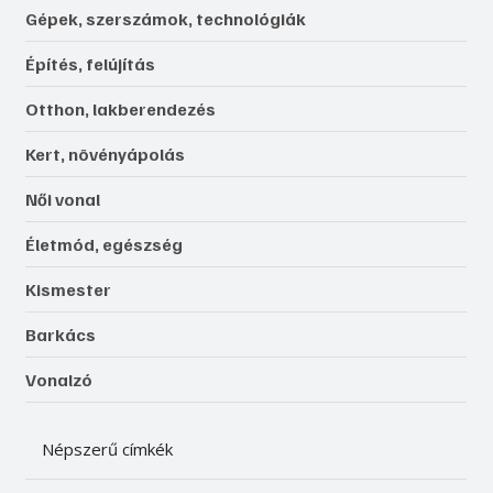
Gépek, szerszámok, technológiák
Építés, felújítás
Otthon, lakberendezés
Kert, növényápolás
Női vonal
Életmód, egészség
Kismester
Barkács
Vonalzó
Népszerű címkék