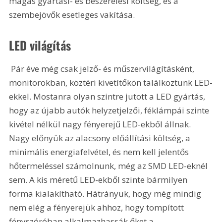
magas gyártási- és beszerelési költség, és a 
szembejövők esetleges vakítása. 
LED világítás
 Pár éve még csak jelző- és műszervilágításként, 
monitorokban, köztéri kivetítőkön találkoztunk LED-
ekkel. Mostanra olyan szintre jutott a LED gyártás, 
hogy az újabb autók helyzetjelzői, féklámpái szinte 
kivétel nélkül nagy fényerejű LED-ekből állnak. 
Nagy előnyük az alacsony előállítási költség, a 
minimális energiafelvétel, és nem kell jelentős 
hőtermeléssel számolnunk, még az SMD LED-eknél 
sem. A kis méretű LED-ekből szinte bármilyen 
forma kialakítható. Hátrányuk, hogy még mindig 
nem elég a fényerejük ahhoz, hogy tompított 
fényszóróban alkalmazhassák őket a 