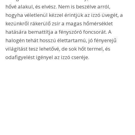
hővé alakul, és elvész. Nem is beszélve arról, 
hogyha véletlenül kézzel érintjük az izzó üvegét, a 
kezünkről rákerülő zsír a magas hőmérséklet 
hatására bemattítja a fényszóró foncsorát. A 
halogén tehát hosszú élettartamú, jó fényerejű 
világítást tesz lehetővé, de sok hőt termel, és 
odafigyelést igényel az izzó cseréje. 