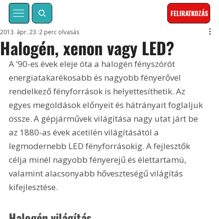
FELIRATKOZÁS
2013. ápr. 23.
2 perc olvasás
Halogén, xenon vagy LED?
A ’90-es évek eleje óta a halogén fényszórót 
energiatakarékosabb és nagyobb fényerővel 
rendelkező fényforrások is helyettesíthetik. Az 
egyes megoldások előnyeit és hátrányait foglaljuk 
össze. A gépjárművek világítása nagy utat járt be 
az 1880-as évek acetilén világításától a 
legmodernebb LED fényforrásokig. A fejlesztők 
célja minél nagyobb fényerejű és élettartamú, 
valamint alacsonyabb hőveszteségű világítás 
kifejlesztése. 
Halogén világítás