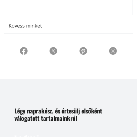
t
Kövess minket
Légy naprakész, és értesülj elsőként
válogatott tartalmainkról
E-mail cím
*