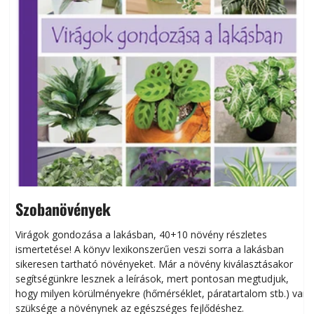
Szobanövények
Virágok gondozása a lakásban, 40+10 növény részletes
ismertetése! A könyv lexikonszerűen veszi sorra a lakásban
s
sikeresen tart­ha­tó növényeket. Már a növény kiválasztásakor
h
segítségünkre lesznek a leírások, mert pontosan megtudjuk,
k
hogy milyen körülményekre (hőmérséklet, páratartalom stb.) van
szüksége a növénynek az egészséges fejlődéshez.