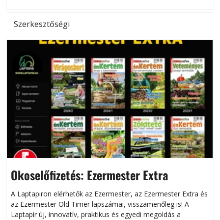
Szerkesztőségi
Okoselőfizetés: Ezermester Extra
A Laptapiron elérhetők az Ezermester, az Ezermester Extra és
az Ezermester Old Timer lapszámai, visszamenőleg is! A
Laptapir új, innovatív, praktikus és egyedi megoldás a
L