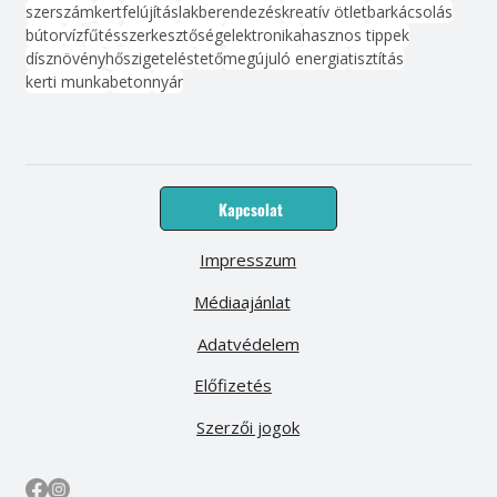
szerszám
kert
felújítás
lakberendezés
kreatív ötlet
barkácsolás
bútor
víz
fűtés
szerkesztőség
elektronika
hasznos tippek
dísznövény
hőszigetelés
tető
megújuló energia
tisztítás
kerti munka
beton
nyár
Kapcsolat
Impresszum
Médiaajánlat
Adatvédelem
Előfizetés
Szerzői jogok