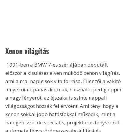
Xenon világítás
 1991-ben a BMW 7-es szériájában debütált 
először a kisüléses elven működő xenon világítás, 
ami a mai napig sok vita forrása. Ellenzői a vakító 
fénye miatt panaszkodnak, használói pedig éppen 
a nagy fényerőt, az éjszaka is szinte nappali 
világosságot hozzák fel érvként. Ami tény, hogy a 
xenon sokkal jobb hatásfokkal működik, mint a 
halogén izzó, de speciális, projektoros fényszórót, 
automata fényszórómagasság-állítást és 