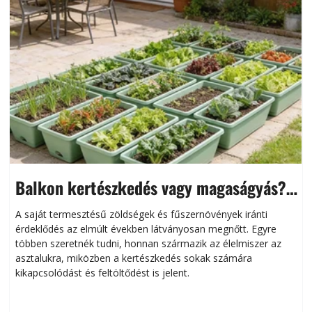
Balkon kertészkedés vagy magaságyás?
Helytakarékos kertészkedés
A saját termesztésű zöldségek és fűszernövények iránti
érdeklődés az elmúlt években látványosan megnőtt. Egyre
többen szeretnék tudni, honnan származik az élelmiszer az
l
asztalukra, miközben a kertészkedés sokak számára
kikapcsolódást és feltöltődést is jelent.
é
d