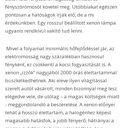
fényszórómosót követel meg. Utóbbiakat egészen 
pontosan a hatóságok írják elő, de a mi 
érdekünkben. Egy rosszul beállított xenon lámpa 
ugyanis rendkívül vakító tud lenni. 
 Mivel a folyamat minimális hőfejlődéssel jár, az 
elektromosság nagy százalékban hasznosul 
fényként, ez csökkenti a kocsi fogyasztását is. A 
xenon „izzók” nagyjából 2000 órás élettartammal 
büszkélkedhetnek. Aki eleve ilyen világítással 
szerelt autót vásárolt, minden bizonnyal meg lesz 
elégedve vele, de utólag – a magas költségek miatt 
- meggondolandó a beszerelése. A xenon előnyei 
tehát a hosszú élettartam, a halogénhez képest 
magasabb hatásfok, a jobb fényerő; hátrányai a 