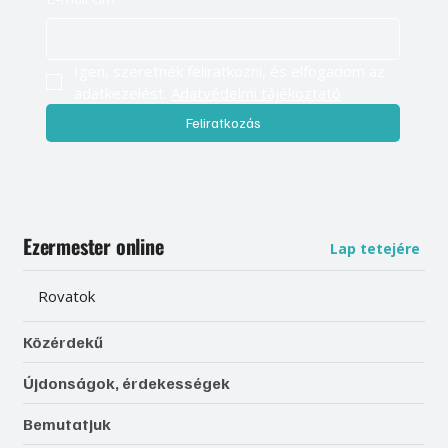
Igen, szeretnék feliratkozni, és elfogadom az 
adatkezelést. 
Adatvédelmi tájékoztató
Feliratkozás
Ezermester online
Lap tetejére
Rovatok
Közérdekű
Újdonságok, érdekességek
Bemutatjuk