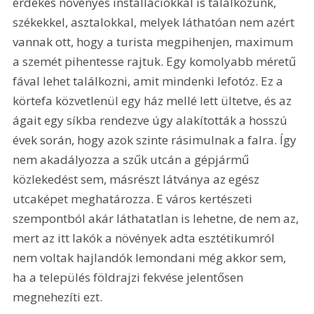
érdekes növényes installá­ciókkal is találkozunk, 
székekkel, asztalokkal, melyek láthatóan nem azért 
vannak ott, hogy a turista megpihenjen, maximum 
a szemét pihentesse rajtuk. Egy komolyabb méretű 
fával lehet találkozni, amit mindenki lefotóz. Ez a 
körtefa közvetlenül egy ház mellé lett ültetve, és az 
ágait egy síkba rendezve úgy alakították a hosszú 
évek során, hogy azok szinte rásimulnak a falra. Így 
nem akadályozza a szűk utcán a gépjármű 
közlekedést sem, másrészt látványa az egész 
utcaképet meghatározza. E város kertészeti 
szempontból akár láthatatlan is lehetne, de nem az, 
mert az itt lakók a növények adta esztétikumról 
nem voltak hajlandók lemondani még akkor sem, 
ha a település földrajzi fekvése jelentősen 
megnehezíti ezt.