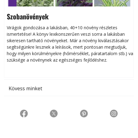
Szobanövények
Virágok gondozása a lakásban, 40+10 növény részletes
ismertetése! A könyv lexikonszerűen veszi sorra a lakásban
s
sikeresen tart­ha­tó növényeket. Már a növény kiválasztásakor
h
segítségünkre lesznek a leírások, mert pontosan megtudjuk,
k
hogy milyen körülményekre (hőmérséklet, páratartalom stb.) van
szüksége a növénynek az egészséges fejlődéshez.
t
Kövess minket