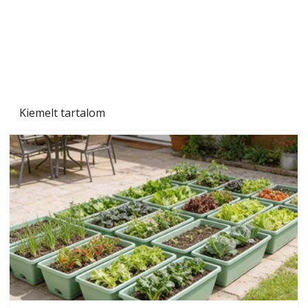
Szárazság a kertben – az aszály hatása a
növényekre és a védekezés lehetőségei
Kiemelt tartalom