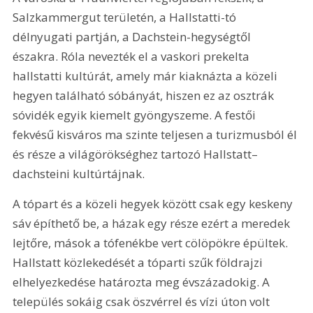
Salzkammergut területén, a Hallstatti-tó 
délnyugati partján, a Dachstein-hegységtől 
északra. Róla nevezték el a vaskori prekelta 
hallstatti kultúrát, amely már kiaknázta a közeli 
hegyen található sóbányát, hiszen ez az osztrák 
sóvidék egyik kiemelt gyöngyszeme. A festői 
fekvésű kisváros ma szinte teljesen a turizmusból él 
és része a világörökséghez tartozó Hallstatt–
dachsteini kultúrtájnak.
A tópart és a közeli hegyek között csak egy keskeny 
sáv építhető be, a házak egy része ezért a meredek 
lejtőre, mások a tófenékbe vert cölöpökre épültek. 
Hallstatt közlekedését a tóparti szűk földrajzi 
elhelyezkedése határozta meg évszázadokig. A 
település sokáig csak öszvérrel és vízi úton volt 