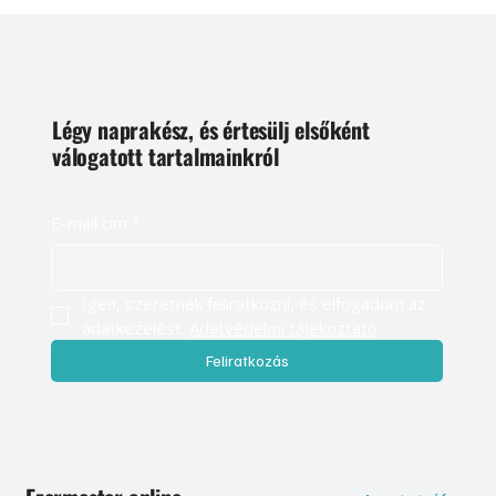
Légy naprakész, és értesülj elsőként
válogatott tartalmainkról
E-mail cím
*
Igen, szeretnék feliratkozni, és elfogadom az 
adatkezelést. 
Adatvédelmi tájékoztató
Feliratkozás