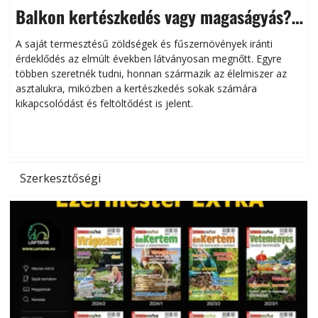
Balkon kertészkedés vagy magaságyás?
Helytakarékos kertészkedés
A saját termesztésű zöldségek és fűszernövények iránti
érdeklődés az elmúlt években látványosan megnőtt. Egyre
többen szeretnék tudni, honnan származik az élelmiszer az
l
asztalukra, miközben a kertészkedés sokak számára
kikapcsolódást és feltöltődést is jelent.
é
d
Szerkesztőségi