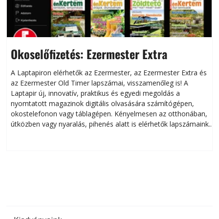
Okoselőfizetés: Ezermester Extra
A Laptapiron elérhetők az Ezermester, az Ezermester Extra és
az Ezermester Old Timer lapszámai, visszamenőleg is! A
Laptapir új, innovatív, praktikus és egyedi megoldás a
L
nyomtatott magazinok digitális olvasására számítógépen,
okostelefonon vagy táblagépen. Kényelmesen az otthonában,
útközben vagy nyaralás, pihenés alatt is elérhetők lapszámaink.
ú
Bárhol, bármikor, akár külföldön élve vagy dolgozva is
B
olvashatók az Ezermester lapszámai. A Laptapir kényelmes
megoldás, mert: – t