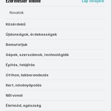
Ezermester online
Lap tetejére
Rovatok
Közérdekű
Újdonságok, érdekességek
Bemutatjuk
Gépek, szerszámok, technológiák
Építés, felújítás
Otthon, lakberendezés
Kert, növényápolás
Női vonal
Életmód, egészség