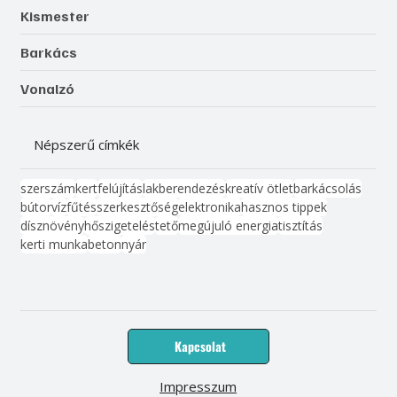
Kismester
Barkács
Vonalzó
Népszerű címkék
szerszám
kert
felújítás
lakberendezés
kreatív ötlet
barkácsolás
bútor
víz
fűtés
szerkesztőség
elektronika
hasznos tippek
dísznövény
hőszigetelés
tető
megújuló energia
tisztítás
kerti munka
beton
nyár
Kapcsolat
Impresszum