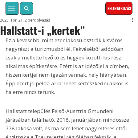
FELIRATKOZÁS
2025. ápr. 21.
2 perc olvasás
Hallstatt-i „kertek”
Ez a kevesebb, mint ezer lakosú osztrák kisváros 
nagyrészt a turizmusból él. Fekvéséből adódóan 
csak a mellette levő tó és hegyek közötti kis rész 
alkalmas építkezésre. Ezért is az idézőjel a címben, 
hiszen kertjei nem igazán vannak, hely hiányában. 
Épp ezért jó példa arra: lehet kertészkedni akkor is, 
ha erre nincs terünk.
Hallstatt település Felső-Ausztria Gmundeni 
járásában található, 2018. januárjában mindössze 
778 lakosa volt, és ma sem lehet nagy eltérés ettől. 
A városka a Traunviertel régiójában fekszik, a 