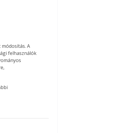
 módosítás. A 
ági felhasználók 
gyományos 
e, 
bbi 