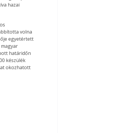
íva hazai 
os 
bbította volna 
ője egyetértett 
a magyar 
bott határidőn 
00 készülék 
kat okozhatott 