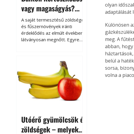
olyan időszak
vagy magaságyás?
adaptálását l
Helytakarékos
A saját termesztésű zöldségek
Különösen az
kertészkedés
és fűszernövények iránti
gázkészüléke
érdeklődés az elmúlt években
meg. A fűtés
látványosan megnőtt. Egyre
többen szeretnék tudni, honnan
abban, hogy 
származik az élelmiszer az
háztartások,
asztalukra, miközben a
belül a haté
kertészkedés sokak számára
sorsa, bizon
kikapcsolódást és feltöltődést
volna a piaco
is jelent.
Utóérő gyümölcsök és
zöldségek – melyek