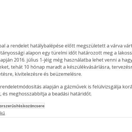
l a rendelet hatálybalépése előtt megszületett a várva várt
ányossági alapon egy türelmi időt határozott meg a lakoss
alapján 2016. július 1-jéig még használatba lehet venni a ha
ket, tehát 10 hónap maradt a készülékvásárlásra, tervezésr
tésre, kivitelezésre és beüzemelésre.
rendeletmódosítás alapján a gázművek is felülvizsgálja korá
t, és meghosszabbítja a beadási határidőt.
orszerűsítés
kazáncsere
ekű