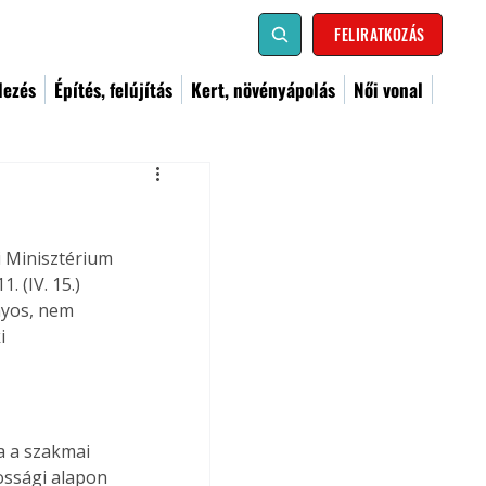
FELIRATKOZÁS
dezés
Építés, felújítás
Kert, növényápolás
Női vonal
 Minisztérium 
 (IV. 15.) 
yos, nem 
i 
a a szakmai 
ossági alapon 