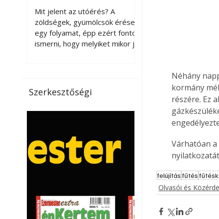
érnek tovább leszedés
Mit jelent az utóérés? A
után?
zöldségek, gyümölcsök érése
egy folyamat, épp ezért fontos
ismerni, hogy melyiket mikor jó
leszedni. Meg kell különböztetni
a gazdasági és a biológiai
Néhány nappa
érettséget. Például a
paradicsomot sokszor
kormány mélt
Szerkesztőségi
gazdasági érettségben, azaz
részére. Ez 
félig éretten szedik le, ezután
gázkészüléke
utaztatják hosszan, és még
engedélyezte
pulton tartható kell legyen.
Utóérik eközben, de nem lesz
Várhatóan a 
olyan ízű, mint amit a saját
nyilatkozatá
kertünkben, biológiai
érettségben szedünk le. Teljes
felújítás
fűtés
fűtésk
érettségben szedve nem
Olvasói és Közérd
tárolható h