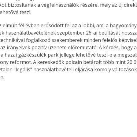
ot biztosítanak a végfelhasználók részére, mely az új direkt
ehetővé teszi.
 elmúlt fél évben erősödött fel az a lobbi, ami a hagyomány
k használatbavételének szeptember 26-ai betiltását hossza
technikával foglalkozó szakemberek minden felelős képvisel
az irányelvek pozitív üzenete előremutató. A kérdés, hogy 
 a hazai gázkészülék park jellege lehetővé teszi-e a megsza
kony reformot. A kereskedők polcain betárolt több mint 20 0
ytalan "legális" használatbavételi eljárása komoly változáso
n.