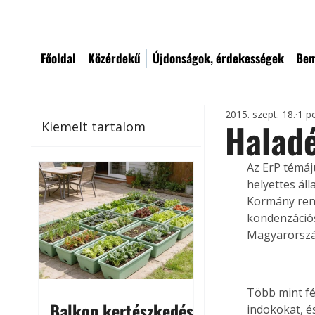
Főoldal
Közérdekű
Újdonságok, érdekességek
Bem
2015. szept. 18.
1 p
Halad
Kiemelt tartalom
Az ErP témáj
helyettes áll
Kormány ren
kondenzációs
Magyarország
Több mint fé
Balkon kertészkedés
indokokat, é