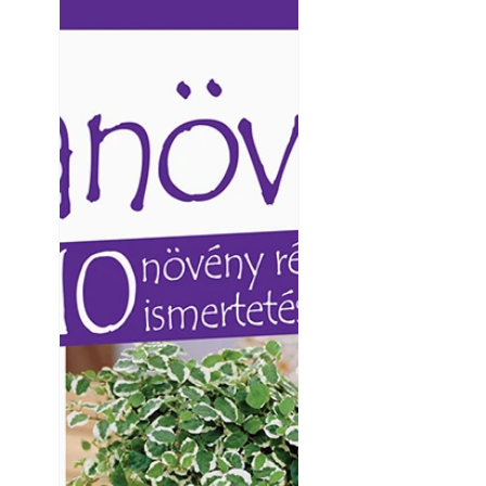
Ezermester lapszámai. A
Ezermester lapszámai
Laptapir kényelmes megoldás,
Laptapir kényelmes 
mert: – t
mert: – t
Napégés kezelése 
nap ért?