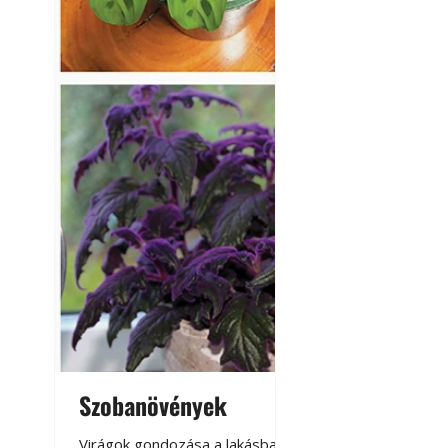
Szobanövények
Virágoskert: k
teraszon, laká
Virágok gondozása a lakásban,