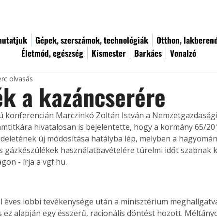
utatjuk
Gépek, szerszámok, technológiák
Otthon, lakberen
Életmód, egészség
Kismester
Barkács
Vonalzó
erc olvasás
ék a kazáncserére
ú konferencián Marczinkó Zoltán István a Nemzetgazdasági
amtitkára hivatalosan is bejelentette, hogy a kormány 65/2011.
deletének új módosítása hatályba lép, melyben a hagyomán
 gázkészülékek használatbavételére türelmi időt szabnak k
on - írja a vgf.hu.
l éves lobbi tevékenysége után a minisztérium meghallgatv
s ez alapján egy ésszerű, racionális döntést hozott. Méltány