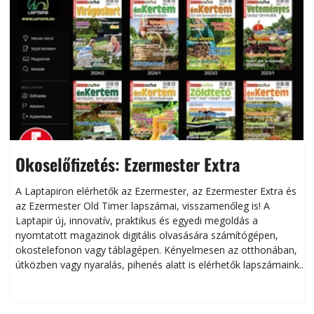
Okoselőfizetés: Ezermester Extra
A Laptapiron elérhetők az Ezermester, az Ezermester Extra és
az Ezermester Old Timer lapszámai, visszamenőleg is! A
Laptapir új, innovatív, praktikus és egyedi megoldás a
L
nyomtatott magazinok digitális olvasására számítógépen,
okostelefonon vagy táblagépen. Kényelmesen az otthonában,
útközben vagy nyaralás, pihenés alatt is elérhetők lapszámaink.
ú
Bárhol, bármikor, akár külföldön élve vagy dolgozva is
B
olvashatók az Ezermester lapszámai. A Laptapir kényelmes
megoldás, mert: – t