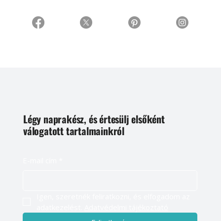
Légy naprakész, és értesülj elsőként
válogatott tartalmainkról
E-mail cím
*
Igen, szeretnék feliratkozni, és elfogadom az 
adatkezelést. 
Adatvédelmi tájékoztató