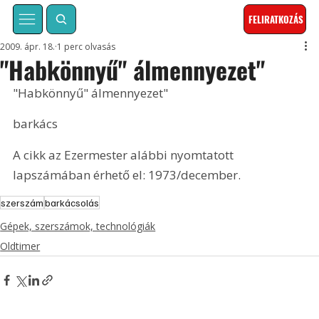
FELIRATKOZÁS
2009. ápr. 18.
1 perc olvasás
"Habkönnyű" álmennyezet"
"Habkönnyű" álmennyezet"
barkács
A cikk az Ezermester alábbi nyomtatott 
lapszámában érhető el: 1973/december.
szerszám
barkácsolás
Gépek, szerszámok, technológiák
Oldtimer