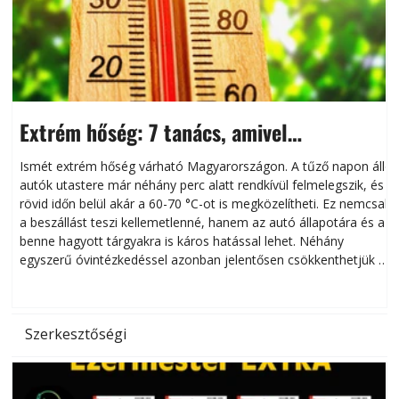
Extrém hőség: 7 tanács, amivel
megóvhatjuk autónkat a nyári károktól
Ismét extrém hőség várható Magyarországon. A tűző napon álló
autók utastere már néhány perc alatt rendkívül felmelegszik, és
rövid időn belül akár a 60-70 °C-ot is megközelítheti. Ez nemcsak
n
a beszállást teszi kellemetlenné, hanem az autó állapotára és a
benne hagyott tárgyakra is káros hatással lehet. Néhány
egyszerű óvintézkedéssel azonban jelentősen csökkenthetjük a
hőség káros hatásait.
l
Szerkesztőségi