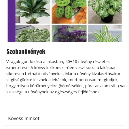
Szobanövények
Virágok gondozása a lakásban, 40+10 növény részletes
ismertetése! A könyv lexikonszerűen veszi sorra a lakásban
s
sikeresen tart­ha­tó növényeket. Már a növény kiválasztásakor
h
segítségünkre lesznek a leírások, mert pontosan megtudjuk,
k
hogy milyen körülményekre (hőmérséklet, páratartalom stb.) van
szüksége a növénynek az egészséges fejlődéshez.
t
Kövess minket