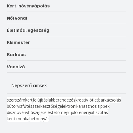
Kert, növényápolás
Női vonal
Életmód, egészség
Kismester
Barkács
Vonalzó
Népszerű címkék
szerszám
kert
felújítás
lakberendezés
kreatív ötlet
barkácsolás
bútor
víz
fűtés
szerkesztőség
elektronika
hasznos tippek
dísznövény
hőszigetelés
tető
megújuló energia
tisztítás
kerti munka
beton
nyár