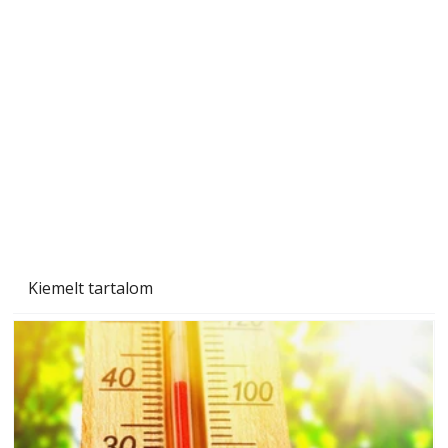
A varrógép és a varrás
Kiemelt tartalom