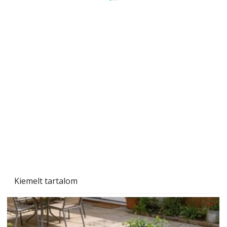
A varrógép és a varrás
Kiemelt tartalom