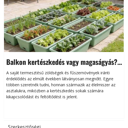
Balkon kertészkedés vagy magaságyás?
Helytakarékos kertészkedés
A saját termesztésű zöldségek és fűszernövények iránti
érdeklődés az elmúlt években látványosan megnőtt. Egyre
többen szeretnék tudni, honnan származik az élelmiszer az
l
asztalukra, miközben a kertészkedés sokak számára
kikapcsolódást és feltöltődést is jelent.
é
d
Szerkesztőségi