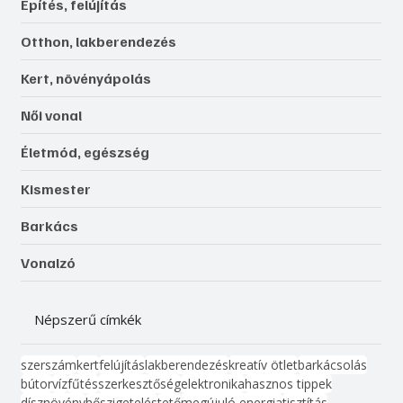
Építés, felújítás
Otthon, lakberendezés
Kert, növényápolás
Női vonal
Életmód, egészség
Kismester
Barkács
Vonalzó
Népszerű címkék
szerszám
kert
felújítás
lakberendezés
kreatív ötlet
barkácsolás
bútor
víz
fűtés
szerkesztőség
elektronika
hasznos tippek
dísznövény
hőszigetelés
tető
megújuló energia
tisztítás