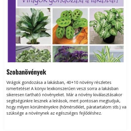
Szobanövények
Virágok gondozása a lakásban, 40+10 növény részletes
ismertetése! A könyv lexikonszerűen veszi sorra a lakásban
s
sikeresen tart­ha­tó növényeket. Már a növény kiválasztásakor
h
segítségünkre lesznek a leírások, mert pontosan megtudjuk,
k
hogy milyen körülményekre (hőmérséklet, páratartalom stb.) van
szüksége a növénynek az egészséges fejlődéshez.
t