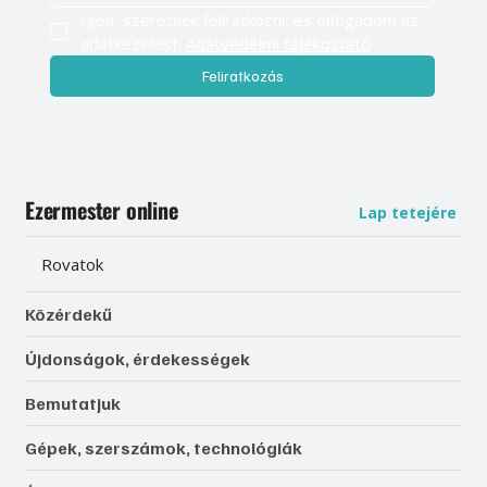
Igen, szeretnék feliratkozni, és elfogadom az 
adatkezelést. 
Adatvédelmi tájékoztató
Feliratkozás
Ezermester online
Lap tetejére
Rovatok
Közérdekű
Újdonságok, érdekességek
Bemutatjuk
Gépek, szerszámok, technológiák