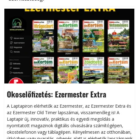
Okoselőfizetés: Ezermester Extra
A Laptapiron elérhetők az Ezermester, az Ezermester Extra és
az Ezermester Old Timer lapszámai, visszamenőleg is! A
Laptapir új, innovatív, praktikus és egyedi megoldás a
L
nyomtatott magazinok digitális olvasására számítógépen,
okostelefonon vagy táblagépen. Kényelmesen az otthonában,
útközben vagy nyaralás, pihenés alatt is elérhetők lapszámaink.
ú