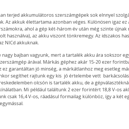
an terjed akkumulátoros szerszámgépek sok elnnyel szolgá
k. Az akkuk élettartama azonban véges. Különösen igaz ez a
rszámokra, ahol a gép két-három év után még szinte újnak
 volt használva), az akku viszont tönkremegy. Az idszakos has
az NICd akkuknak.
 nagy bajban vagyunk, mert a tartalék akku ára sokszor egy
zerszámgép árával. Márkás géphez akár 15-20 ezer forintba
z ez garantáltan jó minség, a márkátlanhoz meg esetleg má
enkor segíthet rajtunk egy kis  jó értelembe vett  barkácsolá
reskedelemben olcsón is tartalék akku, de a gépválasztéknál
nálatban. Mi például találtunk 2 ezer forintért 18,8 V-os ak
unk csak 16,4 V-os, ráadásul formailag különböz, így a két 
 egymással.