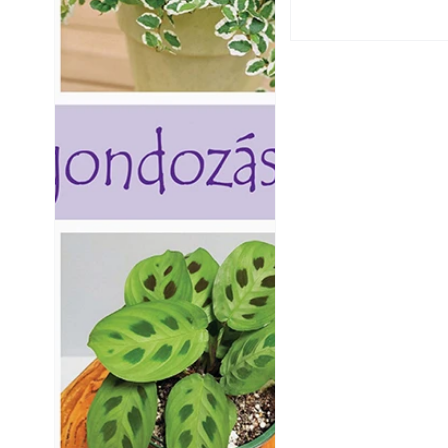
Kültéri hűtés: ho
a teraszt és a ker