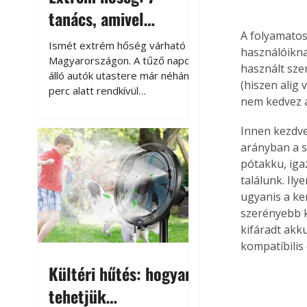
tanács, amivel
A folyamatos
megóvhatjuk
Ismét extrém hőség várható
használóikna
autónkat a nyári
Magyarországon. A tűző napon
használt sze
álló autók utastere már néhány
károktól
(hiszen alig
perc alatt rendkívül
nem kedvez 
felmelegszik, és rövid időn belül
akár a 60-70 °C-ot is
Innen kezdve
megközelítheti. Ez nemcsak a
arányban a s
beszállást teszi kellemetlenné,
pótakku, iga
hanem az autó állapotára és a
találunk. Ily
benne hagyott tárgyakra is
káros hatással lehet. Néhány
ugyanis a ke
egyszerű óvintézkedéssel
szerényebb kí
azonban jelentősen
kifáradt akk
csökkenthetjük a hőség káros
kompatíbilis
hatásait.
Kültéri hűtés: hogyan
tehetjük