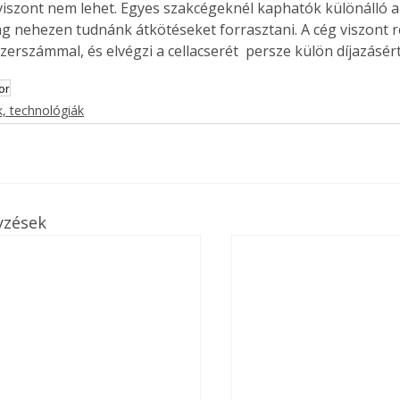
iszont nem lehet. Egyes szakcégeknél kaphatók különálló ak
ag nehezen tudnánk átkötéseket forrasztani. A cég viszont r
zerszámmal, és elvégzi a cellacserét  persze külön díjazásért
Együtt jobban megéri!
or
, technológiák
Bővebb információ itt!
k az
Együtt jobban megéri! A
mester
könyvek tetszőleges
er Old
párosítással kedvezményes
áron, 0 Ft postaköltséggel
ptapir új,
megrendelhetők!
yzések
és egyedi
tt
lvasására
elefonon
nyelmesen
ben vagy
t is
. Bárhol,
ön élve
ashatók az