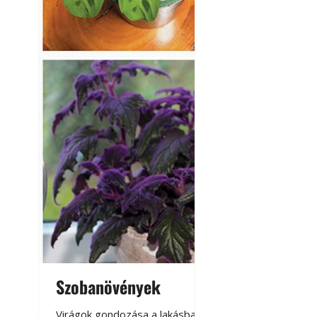
Szobanövények
Virágoskert: k
teraszon, laká
Virágok gondozása a lakásban,