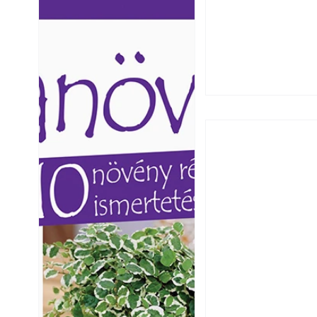
Ezermester lapszámai. A
Ezermester lapszámai
Laptapir kényelmes megoldás,
Laptapir kényelmes 
mert: – t
mert: – t
Csatornaszag a h
megoldások