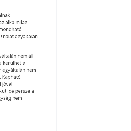
lnak 
z alkalmilag 
 mondható 
ználat egyáltalán 
általán nem áll 
 kerülhet a 
r egyáltalán nem 
s. Kapható 
 jóval 
kut, de persze a 
egység nem 