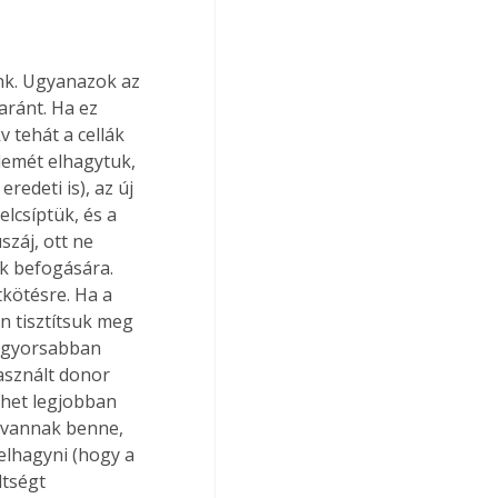
ránt. Ha ez 
tehát a cellák 
lemét elhagytuk, 
redeti is), az új 
lcsíptük, és a 
záj, ott ne 
k befogására. 
kötésre. Ha a 
n tisztítsuk meg 
eggyorsabban 
sznált donor 
ehet legjobban 
 vannak benne, 
 elhagyni (hogy a 
ltségt 