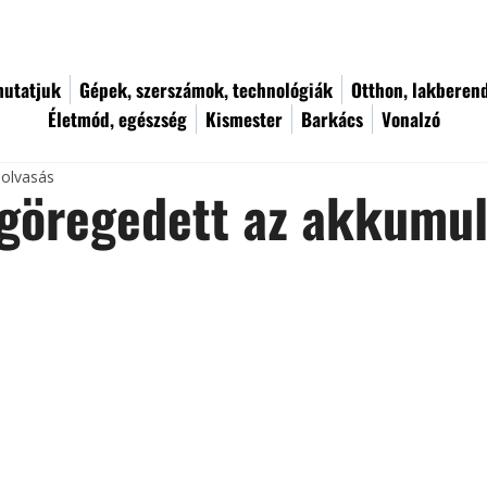
utatjuk
Gépek, szerszámok, technológiák
Otthon, lakberen
Életmód, egészség
Kismester
Barkács
Vonalzó
 olvasás
göregedett az akkumul