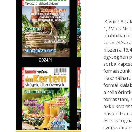
 Kívülrl! Az akkuházat szétszedve már jóval kevesebb különbséget találunk. Ugyanazok az 
1,2 V-os NiC
utóbbiban es
kicserélése 
hiszen a 16,4
egységben pe
sorba kapcso
forrasszunk.
Használhatun
formai kiala
a cella érin
forrasztani, 
akku kiválas
hasonlítson 
és el is fogn
szerszámunkk