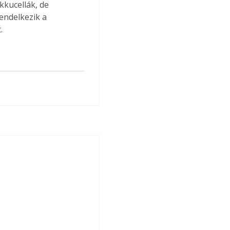
kucellák, de 
endelkezik a 
.