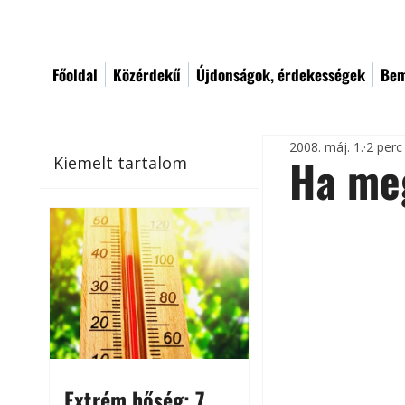
Főoldal
Közérdekű
Újdonságok, érdekességek
Bem
2008. máj. 1.
2 perc
Ha me
Kiemelt tartalom
Extrém hőség: 7