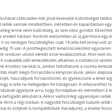
d cellák vannak mindkettben, méretben és kapacitásban egya
etleg lenne némi különbség, az sem okoz gondot. Kézenfekv 
az eredeti házban. Konkrét esetünkben az új garnitúra egy e
 V-os névleges feszültséghez csak 14 cella kell (ennyi volt az e
dig 15 van. A ponthegesztett lemezösszekötést egyszeren e
lt rendszer utolsó elemét ezzel leválasztottuk. Ahol nem mus
 A szabaddá váló lemezátkötés alkalmas a csatlakozó vezeté
k érintkez sarukat is, amiket feltolhatunk a csonka lemezát
kítás miatt mégis forrasztásra kényszerülünk, akkor alaposa
tkezjét, használjunk forrasztóvizet, és igyekezzünk a lehet l
hogy a cella ne melegedjen fel túlságosan. A cellacseréhez ha
ztásánál ügyeljünk arra, hogy formájában és méretében a l
a befogadó akkuházra. Akkor valószínleg ugyanolyan cellák
ak férni a régi tokban. A nagyobb feszültségbl tudunk cellát
al és töltjével is kompatibilisek maradjunk), a kisebb feszü