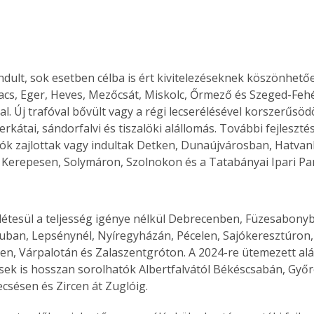
ndult, sok esetben célba is ért kivitelezéseknek köszönhető
s, Eger, Heves, Mezőcsát, Miskolc, Őrmező és Szeged-Feh
al. Új trafóval bővült vagy a régi lecserélésével korszerűsödö
erkátai, sándorfalvi és tiszalöki alállomás. További fejlesztés
ók zajlottak vagy indultak Detken, Dunaújvárosban, Hatvan
 Kerepesen, Solymáron, Szolnokon és a Tatabányai Ipari Pa
 létesül a teljesség igénye nélkül Debrecenben, Füzesabony
uban, Lepsénynél, Nyíregyházán, Pécelen, Sajókeresztúron, 
n, Várpalotán és Zalaszentgróton. A 2024-re ütemezett alá
sek is hosszan sorolhatók Albertfalvától Békéscsabán, Győr
ecsésen és Zircen át Zuglóig.