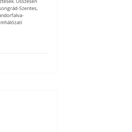
ztések. Összesen 
songrád-Szentes, 
ándorfalva-
mhálózati 