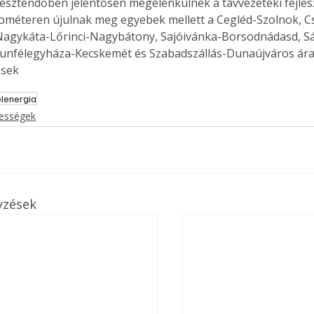
esztendőben jelentősen megélénkülnek a távvezetéki fejles
lométeren újulnak meg egyebek mellett a Cegléd-Szolnok, C
Nagykáta-Lőrinci-Nagybátony, Sajóivánka-Borsodnádasd, S
kunfélegyháza-Kecskemét és Szabadszállás-Dunaújváros ára
sek 
lenergia
kességek
yzések