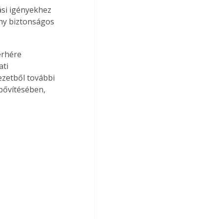
ási igényekhez 
ny biztonságos 
erhére 
ti 
zetből további 
bővítésében, 