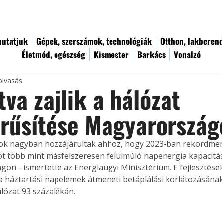
utatjuk
Gépek, szerszámok, technológiák
Otthon, lakberen
Életmód, egészség
Kismester
Barkács
Vonalzó
olvasás
tva zajlik a hálózat
rűsítése Magyarország
ok nagyban hozzájárultak ahhoz, hogy 2023-ban rekordmen
sot több mint másfelszeresen felülmúló napenergia kapacitás
on - ismertette az Energiaügyi Minisztérium. E fejlesztések
 háztartási napelemek átmeneti betáplálási korlátozásának
álózat 93 százalékán. 