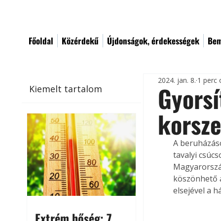
Főoldal
Közérdekű
Újdonságok, érdekességek
Bem
2024. jan. 8.
1 perc 
Gyorsí
Kiemelt tartalom
korsze
A beruházás
tavalyi csúc
Magyarország
köszönhető a
elsejével a h
Extrém hőség: 7