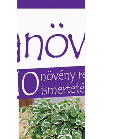
Ezermester lapszámai. A
Ezermester lapszámai
Laptapir kényelmes megoldás,
Laptapir kényelmes 
mert: – t
mert: – t
Yamaha koncepci