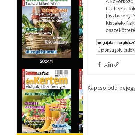
A következő 
több száz ki
Jászberény-
Kistelek-Kis
összekötteté
megújuló energia
szé
Újdonságok, érde
Kapcsolódó bejeg