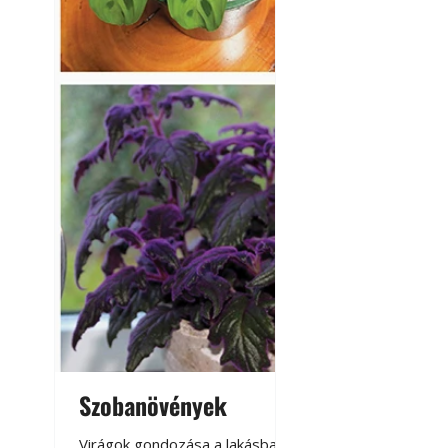
Szobanövények
Virágoskert: k
teraszon, laká
Virágok gondozása a lakásban,