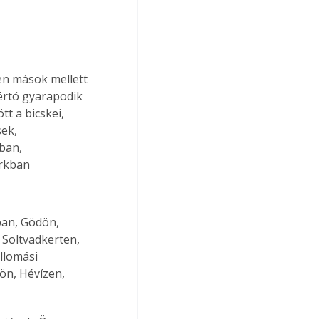
en mások mellett 
értó gyarapodik 
tt a bicskei, 
ek, 
ban, 
rkban 
ban, Gödön, 
Soltvadkerten, 
llomási 
ön, Hévízen, 