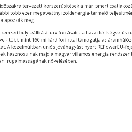
időszakra tervezett korszerűsítések a már ismert csatlakoz
ábbi több ezer megawattnyi zöldenergia-termelő teljesítmé
 alapozzák meg.
emzeti helyreállítási terv forrásait - a hazai költségvetés t
e - több mint 160 milliárd forinttal támogatja az áramhálóza
t. A közelmúltban uniós jóváhagyást nyert REPowerEU-feje
elek hasznosulnak majd a magyar villamos energia rendszer 
an, rugalmasságának növelésében.