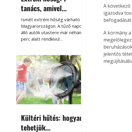
tanács, amivel
A következő 
igazodva tov
megóvhatjuk
Ismét extrém hőség várható
befogadását
autónkat a nyári
Magyarországon. A tűző napon
álló autók utastere már néhány
A kormány a n
károktól
perc alatt rendkívül
megelőlegezv
felmelegszik, és rövid időn belül
beruházásoka
akár a 60-70 °C-ot is
jelentős tét
megközelítheti. Ez nemcsak a
megújításáb
beszállást teszi kellemetlenné,
hanem az autó állapotára és a
benne hagyott tárgyakra is
káros hatással lehet. Néhány
egyszerű óvintézkedéssel
azonban jelentősen
csökkenthetjük a hőség káros
hatásait.
Kültéri hűtés: hogyan
tehetjük