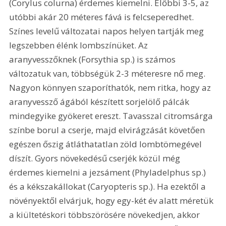
(Corylus colurna) érdemes kiemelni. Előbbi 3-5, az 
utóbbi akár 20 méteres fává is felcseperedhet. 
Színes levelű változatai napos helyen tartják meg 
legszebben élénk lombszínüket. Az 
aranyvesszőknek (Forsythia sp.) is számos 
változatuk van, többségük 2-3 méteresre nő meg. 
Nagyon könnyen szaporíthatók, nem ritka, hogy az 
aranyvessző ágából készített sorjelölő pálcák 
mindegyike gyökeret ereszt. Tavasszal citromsárga 
színbe borul a cserje, majd elvirágzását követően 
egészen őszig átláthatatlan zöld lombtömegével 
díszít. Gyors növekedésű cserjék közül még 
érdemes kiemelni a jezsáment (Phyladelphus sp.) 
és a kékszakállokat (Caryopteris sp.). Ha ezektől a 
növényektől elvárjuk, hogy egy-két év alatt méretük 
a kiültetéskori többszörösére növekedjen, akkor 