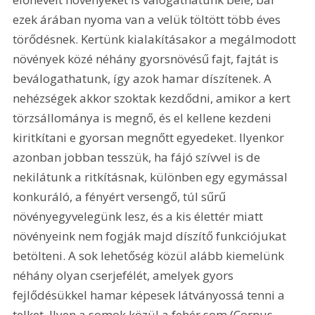
ezek árában nyoma van a velük töltött több éves 
törődésnek. Kertünk kialakításakor a megálmodott 
növények közé néhány gyorsnövésű fajt, fajtát is 
beválogathatunk, így azok hamar díszítenek. A 
nehézségek akkor szoktak kezdődni, amikor a kert 
törzsállománya is megnő, és el kellene kezdeni 
kiritkítani e gyorsan megnőtt egyedeket. Ilyenkor 
azonban jobban tesszük, ha fájó szívvel is de 
nekilátunk a ritkításnak, különben egy egymással 
konkuráló, a fényért versengő, túl sűrű 
növényegyvelegünk lesz, és a kis élettér miatt 
növényeink nem fogják majd díszítő funkciójukat 
betölteni. A sok lehetőség közül alább kiemelünk 
néhány olyan cserjefélét, amelyek gyors 
fejlődésükkel hamar képesek látványossá tenni a 
telket. Ilyen a somok közül a fehér som (Cornus 