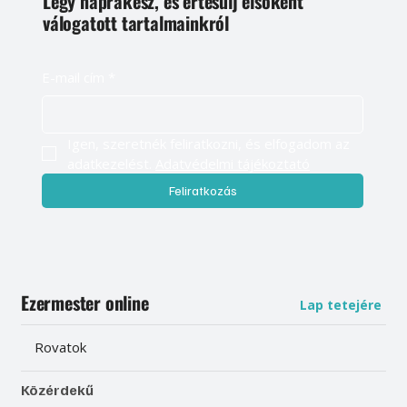
Légy naprakész, és értesülj elsőként
válogatott tartalmainkról
E-mail cím
*
Igen, szeretnék feliratkozni, és elfogadom az 
adatkezelést. 
Adatvédelmi tájékoztató
Feliratkozás
Ezermester online
Lap tetejére
Rovatok
Közérdekű