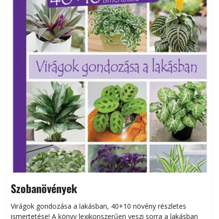
Szobanövények
Virágok gondozása a lakásban, 40+10 növény részletes
ismertetése! A könyv lexikonszerűen veszi sorra a lakásban
s