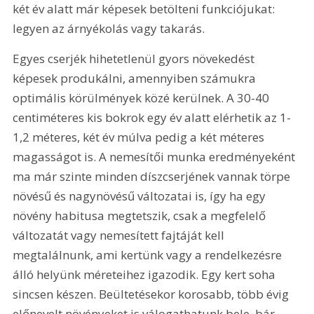
két év alatt már képesek betölteni funkciójukat: 
legyen az árnyékolás vagy takarás.
Egyes cserjék hihetetlenül gyors növekedést 
képesek produkálni, amennyiben számukra 
optimális körülmények közé kerülnek. A 30-40 
centiméteres kis bokrok egy év alatt elérhetik az 1-
1,2 méteres, két év múlva pedig a két méteres 
magasságot is. A nemesítői munka eredményeként 
ma már szinte minden díszcserjének vannak törpe 
növésű és nagynövésű változatai is, így ha egy 
növény habitusa megtetszik, csak a megfelelő 
változatát vagy nemesített fajtáját kell 
megtalálnunk, ami kertünk vagy a rendelkezésre 
álló helyünk méreteihez igazodik. Egy kert soha 
sincsen készen. Beültetésekor korosabb, több évig 
előnevelt növényeket is válogathatunk bele, bár 