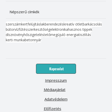
Népszerű címkék
szerszám
kert
felújítás
lakberendezés
kreatív ötlet
barkácsolás
bútor
víz
fűtés
szerkesztőség
elektronika
hasznos tippek
dísznövény
hőszigetelés
tető
megújuló energia
tisztítás
kerti munka
beton
nyár
Kapcsolat
Impresszum
Médiaajánlat
Adatvédelem
Előfizetés