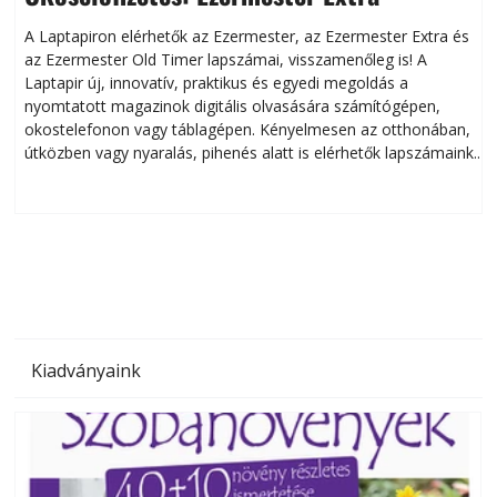
A Laptapiron elérhetők az Ezermester, az Ezermester Extra és
az Ezermester Old Timer lapszámai, visszamenőleg is! A
Laptapir új, innovatív, praktikus és egyedi megoldás a
L
nyomtatott magazinok digitális olvasására számítógépen,
okostelefonon vagy táblagépen. Kényelmesen az otthonában,
útközben vagy nyaralás, pihenés alatt is elérhetők lapszámaink.
ú
Bárhol, bármikor, akár külföldön élve vagy dolgozva is
B
olvashatók az Ezermester lapszámai. A Laptapir kényelmes
megoldás, mert: – t
Kiadványaink