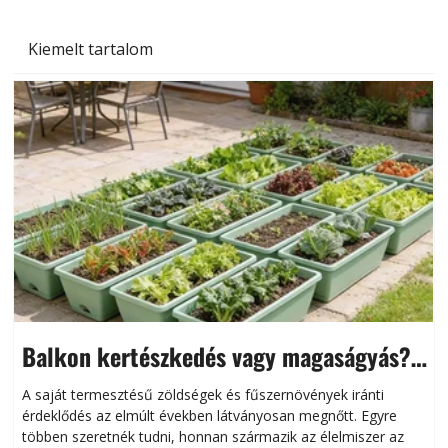
Kiemelt tartalom
Balkon kertészkedés vagy magaságyás?
Helytakarékos kertészkedés
A saját termesztésű zöldségek és fűszernövények iránti
érdeklődés az elmúlt években látványosan megnőtt. Egyre
többen szeretnék tudni, honnan származik az élelmiszer az
l