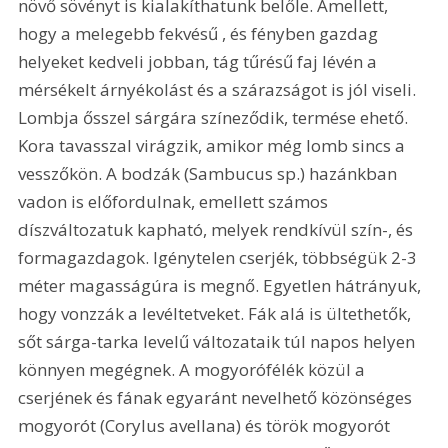
növő sövényt is kialakíthatunk belőle. Amellett, 
hogy a melegebb fekvésű , és fényben gazdag 
helyeket kedveli jobban, tág tűrésű faj lévén a 
mérsékelt árnyékolást és a szárazságot is jól viseli. 
Lombja ősszel sárgára színeződik, termése ehető. 
Kora tavasszal virágzik, amikor még lomb sincs a 
vesszőkön. A bodzák (Sambucus sp.) hazánkban 
vadon is előfordulnak, emellett számos 
díszváltozatuk kapható, melyek rendkívül szín-, és 
formagazdagok. Igénytelen cserjék, többségük 2-3 
méter magasságúra is megnő. Egyetlen hátrányuk, 
hogy vonzzák a levéltetveket. Fák alá is ültethetők, 
sőt sárga-tarka levelű változataik túl napos helyen 
könnyen megégnek. A mogyorófélék közül a 
cserjének és fának egyaránt nevelhető közönséges 
mogyorót (Corylus avellana) és török mogyorót 