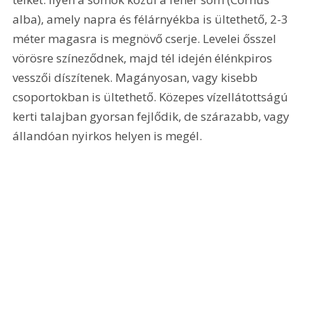
alba), amely napra és félárnyékba is ültethető, 2-3 
méter magasra is megnövő cserje. Levelei ősszel 
vörösre színeződnek, majd tél idején élénkpiros 
vesszői díszítenek. Magányosan, vagy kisebb 
csoportokban is ültethető. Közepes vízellátottságú 
kerti talajban gyorsan fejlődik, de szárazabb, vagy 
állandóan nyirkos helyen is megél. 