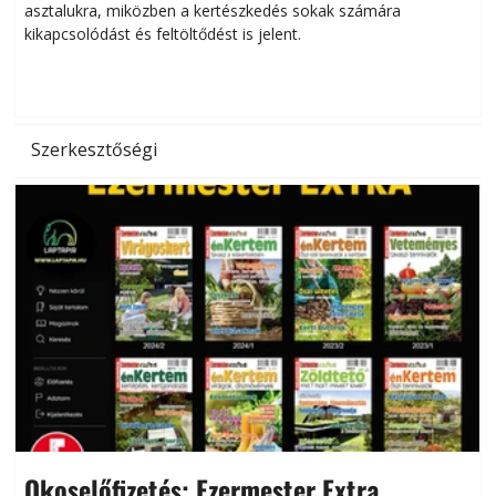
asztalukra, miközben a kertészkedés sokak számára
kikapcsolódást és feltöltődést is jelent.
é
d
Szerkesztőségi
Okoselőfizetés: Ezermester Extra