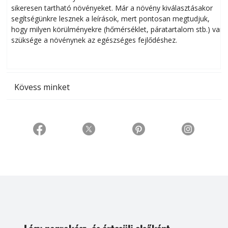
sikeresen tart­ha­tó növényeket. Már a növény kiválasztásakor
h
segítségünkre lesznek a leírások, mert pontosan megtudjuk,
k
hogy milyen körülményekre (hőmérséklet, páratartalom stb.) van
szüksége a növénynek az egészséges fejlődéshez.
t
Kövess minket