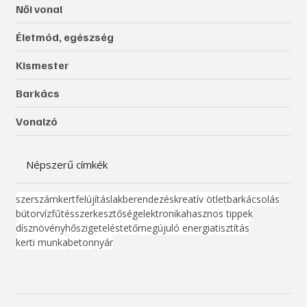
Női vonal
Életmód, egészség
Kismester
Barkács
Vonalzó
Népszerű címkék
szerszám
kert
felújítás
lakberendezés
kreatív ötlet
barkácsolás
bútor
víz
fűtés
szerkesztőség
elektronika
hasznos tippek
dísznövény
hőszigetelés
tető
megújuló energia
tisztítás
kerti munka
beton
nyár