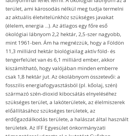
lábnyommal lehet leírni. A ökológiai lábnyom az a 
terület, ami károsodás nélkül meg tudja termelni 
az aktuális életvitelünkhöz szükséges javakat 
(élelem, energia ...). Az átlagos egy főre eső 
ökológiai lábnyom 2,2 hektár, 2,5-szer nagyobb, 
mint 1961-ben. Ám ha megnézzük, hogy a Földön 
11,3 milliárd hektár biológiailag aktív föld- és 
tengerfelület van és 6,1 milliárd ember, akkor 
kiszámítható, hogy valójában minden emberre 
csak 1,8 hektár jut. Az ökolábnyom összetevői: a 
fosszilis energiafogyasztásból (pl. kőolaj, szén) 
származó szén-dioxid kibocsátás elnyeléséhez 
szükséges terület, a lakóterületek, az élelmiszerek 
előállításához szükséges területek, az 
erdőgazdálkodás területe, a halászat által használt 
területek. Az IFF Egyesület önkormányzati 