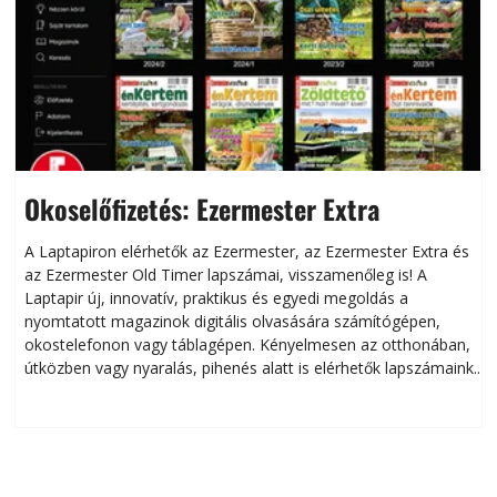
Okoselőfizetés: Ezermester Extra
A Laptapiron elérhetők az Ezermester, az Ezermester Extra és
az Ezermester Old Timer lapszámai, visszamenőleg is! A
Laptapir új, innovatív, praktikus és egyedi megoldás a
L
nyomtatott magazinok digitális olvasására számítógépen,
okostelefonon vagy táblagépen. Kényelmesen az otthonában,
útközben vagy nyaralás, pihenés alatt is elérhetők lapszámaink.
ú
Bárhol, bármikor, akár külföldön élve vagy dolgozva is
B
olvashatók az Ezermester lapszámai. A Laptapir kényelmes
megoldás, mert: – t