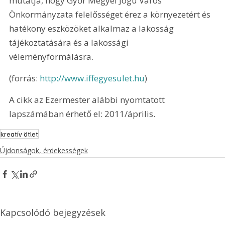
mutatja, hogy Győr Megyei Jogú Város 
Önkormányzata felelősséget érez a környezetért és 
hatékony eszközöket alkalmaz a lakosság 
tájékoztatására és a lakossági 
véleményformálásra. 
(forrás: 
http://www.iffegyesulet.hu
)
A cikk az Ezermester alábbi nyomtatott 
lapszámában érhető el: 2011/április.
kreatív ötlet
Újdonságok, érdekességek
Kapcsolódó bejegyzések