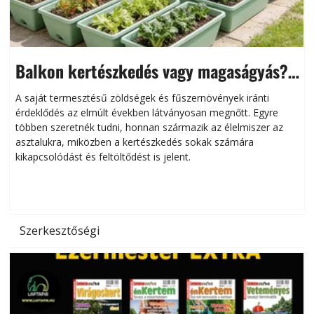
Balkon kertészkedés vagy magaságyás?
Helytakarékos kertészkedés
A saját termesztésű zöldségek és fűszernövények iránti
érdeklődés az elmúlt években látványosan megnőtt. Egyre
többen szeretnék tudni, honnan származik az élelmiszer az
l
asztalukra, miközben a kertészkedés sokak számára
kikapcsolódást és feltöltődést is jelent.
é
d
Szerkesztőségi