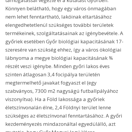
támogatással végezte el a kutatást Győrben. 
Könnyen belátható, hogy egy város önmagában 
nem lehet fenntartható, lakóinak eltartásához 
elengedhetetlenül szükséges további területek 
termékeinek, szolgáltatásainak az igénybevétele. A 
győriek esetében Győr biológiai kapacitásának 17-
szeresére van szükség ehhez, így a város ökológiai 
lábnyoma a megye biológiai kapacitásának ¾ 
részét veszi igénybe. Minden győri lakos éves 
szinten átlagosan 3,4 focipálya területén 
megtermelhető javakat fogyaszt el (egy 
szabványos, 7300 m2 nagyságú futballpályához 
viszonyítva). Ha a Föld lakossága a győriek 
életszínvonalán élne, 2,4 Földnyi terület lenne 
szükséges az életszínvonal fenntartásához. A győri 
kezdeményezés mindazonáltal egyedülálló, azt 