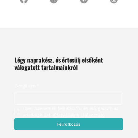
Légy naprakész, és értesülj elsőként
válogatott tartalmainkról
E-mail cím
*
Igen, szeretnék feliratkozni, és elfogadom az 
adatkezelést. 
Adatvédelmi tájékoztató
Feliratkozás