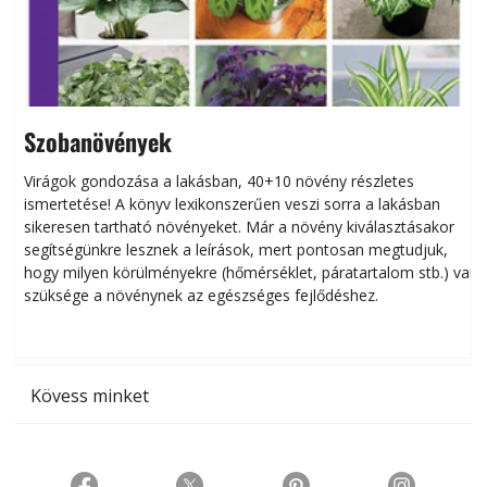
Szobanövények
Virágok gondozása a lakásban, 40+10 növény részletes
ismertetése! A könyv lexikonszerűen veszi sorra a lakásban
s
sikeresen tart­ha­tó növényeket. Már a növény kiválasztásakor
h
segítségünkre lesznek a leírások, mert pontosan megtudjuk,
k
hogy milyen körülményekre (hőmérséklet, páratartalom stb.) van
szüksége a növénynek az egészséges fejlődéshez.
t
Kövess minket