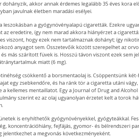
r dohányzik, akkor annak érdemes legalább 35 éves kora elő
gyban javulnak életben maradási esélyei.
a leszokásban a gyógynövényalapú cigaretták. Ezekre ugyan
nt az eredetire, így nem marad akkora hiányérzet a cigarettá
es viszont, hogy ezek nem tartalmaznak dohányt; így nikoti
kozó anyagot sem. Összetevőik között szerepelhet az orvosi 
 és más szárított füvek is. Hosszú távon viszont ezek sem j
tránytartalmuk miatt (6 mg).
tinéhség csökkentő a borsmentaolaj is. Csöppentsünk két
jat egy zsebkendőre, és ha ránk tör a cigaretta utáni vágy,
e a kellemes mentaillatot. Egy a Journal of Drug and Alcoh
nulmány szerint ez az olaj ugyanolyan érzetet kelt a torok há
n.
tünetek is enyhíthetők gyógynövényekkel, gyógyteákkal. Fes
ég, koncentrációhiány, fejfájás, gyomor- és bélrendszeri pa
g jelentkezhet a megvonás következményeként.