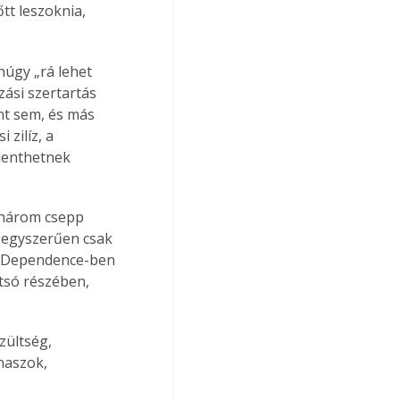
tt leszoknia, 
úgy „rá lehet 
zási szertartás 
nt sem, és más 
zilíz, a 
elenthetnek 
-három csepp 
 egyszerűen csak 
ol Dependence-ben 
tsó részében, 
zültség, 
naszok, 