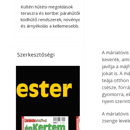
kellemesebbé a
Kültéri hűtési megoldások
teraszt és a kertet?
teraszra és kertbe: párahűtők,
ködhűtő rendszerek, növények
és árnyékolás a kellemesebb
nyári mikroklímáért. A kültéri
hűtés kérdése az utóbbi
években egyre nagyobb
jelentőséget kapott, ahogy a
A máriatövis
Szerkesztőségi
nyári hőhullámok gyakoribbá és
keverék, ami
intenzívebbé váltak. Míg
javítja a máj
korábban elsősorban a beltéri
jokat is. A 
klímaberendezések jelentették
teája otthon
a megoldást a meleg ellen, ma
csésze, forrá
már egyre többen keresnek
gyomorra, ebé
olyan kültéri hűtési
nyem szerint
lehetőségeket is, amelyek a
teraszok, erkélyek, kertek vagy
A máriatövis
vendégl
zsenge level