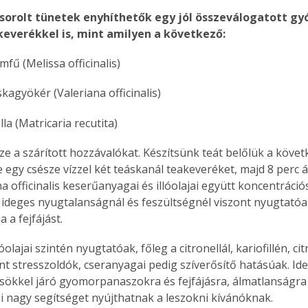
lsorolt tünetek enyhíthetők egy jól összeválogatott g
keverékkel is, mint amilyen a következő:
omfű (Melissa officinalis)
kagyökér (Valeriana officinalis)
lla (Matricaria recutita)
ze a szárított hozzávalókat. Készítsünk teát belőlük a köve
 egy csésze vízzel két teáskanál teakeveréket, majd 8 perc á
ana officinalis keserűanyagai és illóolajai együtt koncentráci
 ideges nyugtalanságnál és feszültségnél viszont nyugtatóa
a a fejfájást. 
lóolajai szintén nyugtatóak, főleg a citronellál, kariofillén, ci
int stresszoldók, cseranyagai pedig szíverősítő hatásúak. Id
ertben,
Gyógyító növények: a
sökkel járó gyomorpanaszokra és fejfájásra, álmatlanságra i
sban
természet kincsei az
i nagy segítséget nyújthatnak a leszokni kívánóknak.