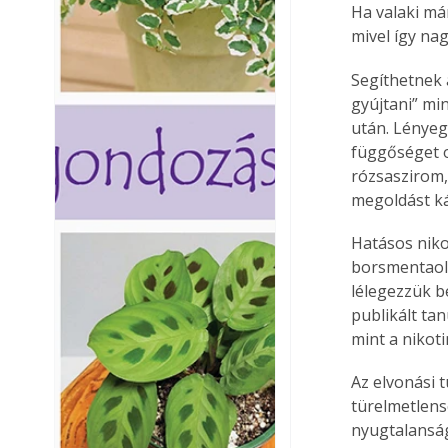
Ha valaki má
mivel így na
Segíthetnek 
gyújtani” mi
után. Lényeg
függőséget o
rózsaszirom,
megoldást ká
Hatásos niko
borsmentaola
lélegezzük b
publikált ta
mint a nikoti
Az elvonási 
türelmetlens
nyugtalansá