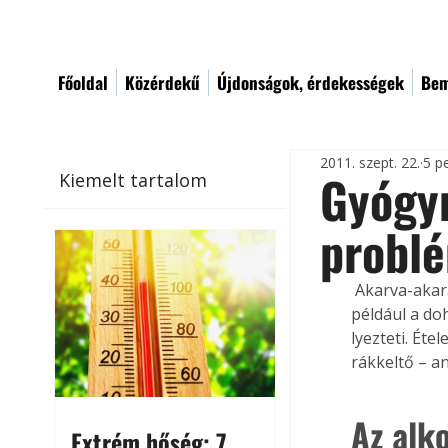
Főoldal
Közérdekű
Újdonságok, érdekességek
Bem
2011. szept. 22.
5 p
Gyógyn
Kiemelt tartalom
problé
 Akarva-akaratlanul ki vagyunk téve környezetünk károsító hatásainak. Gondoljunk csak 
például a do
lyezteti. Éte
rákkeltő – a
Az alk
Extrém hőség: 7