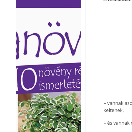
Ezermester lapszámai. A
Ezermester lapszámai
Laptapir kényelmes megoldás,
Laptapir kényelmes 
mert: – t
mert: – t
– vannak azo
keltenek,
– és vannak 