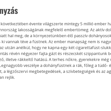
nyzás
következtében évente világszerte mintegy 5 millió ember ha
innország lakosságának megfelelő embertömeg. Az aktív doh
att hal meg, de a környezetünkben élő passzív dohányosok
 ki vannak téve a füstnek. Az ember manapság nem is nagy
 az utcán anélkül, hogy ne kapna egy-két cigarettafüst-slukk
antás révén négyezer fajta gázt és részecskét szippantunk b
ő, illetve rákkeltő hatású. A terhes nőkre, gyerekekre még 
 Legnagyobb veszélye a dohányfüstnek a rák, főleg a tüdő- és
, a légzőszervi megbetegedések, a szívbetegségek és az a
n rejlik.