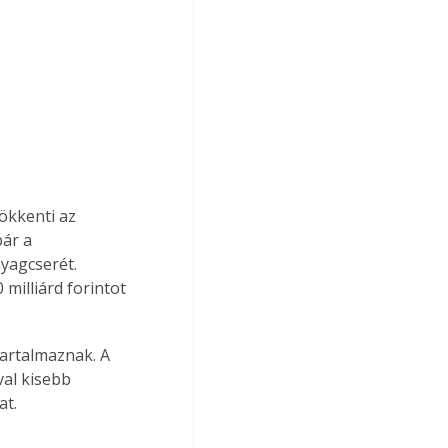
sökkenti az 
ár a 
yagcserét. 
milliárd forintot 
tartalmaznak. A 
val kisebb 
at.