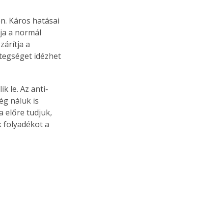
n. Káros hatásai 
ja a normál 
zárítja a 
etegséget idézhet 
 le. Az anti­
ég náluk is 
 előre tudjuk, 
 folyadékot a 