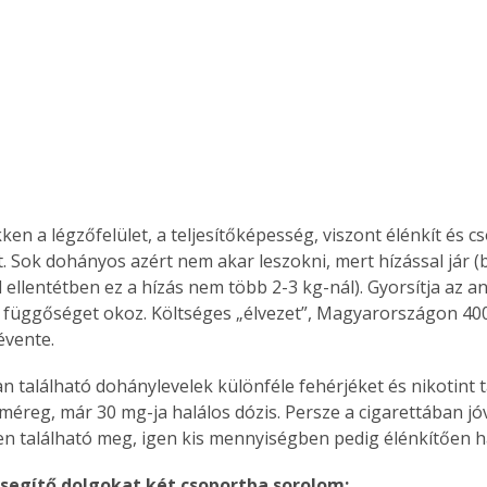
Együtt jobban megéri!
Bővebb információ itt!
k az
Együtt jobban megéri! A
mester
könyvek tetszőleges
er Old
párosítással kedvezményes
áron, 0 Ft postaköltséggel
ken a légzőfelület, a teljesítőképesség, viszont élénkít és c
ptapir új,
megrendelhetők!
. Sok dohányos azért nem akar leszokni, mert hízással jár (b
és egyedi
 ellentétben ez a hízás nem több 2-3 kg-nál). Gyorsítja az an
tt
: függőséget okoz. Költséges „élvezet”, Magyarországon 400 
lvasására
évente. 
elefonon
nyelmesen
an található dohánylevelek különféle fehérjéket és nikotint 
ben vagy
 méreg, már 30 mg-ja halálos dózis. Persze a cigarettában jó
t is
 található meg, igen kis mennyiségben pedig élénkítően h
. Bárhol,
ön élve
 segítő dolgokat két csoportba sorolom:
ashatók az