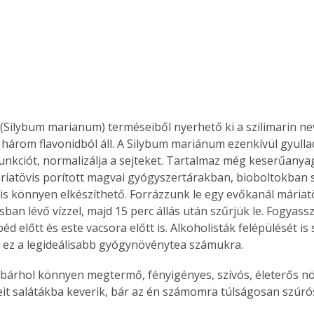
 (Silybum marianum) terméseiből nyerhető ki a szilimarin ne
 három flavonidból áll. A Silybum mariánum ezenkívül gyull
funkciót, normalizálja a sejteket. Tartalmaz még keserűanyag
máriatövis porított magvai gyógyszertárakban, bioboltokban 
 is könnyen elkészíthető. Forrázzunk le egy evőkanál máriat
sban lévő vízzel, majd 15 perc állás után szűrjük le. Fogyass
d előtt és este vacsora előtt is. Alkoholisták felépülését is 
 ez a legideálisabb gyógynövénytea számukra. 
 bárhol könnyen megtermő, fényigényes, szívós, életerős nö
eit salátákba keverik, bár az én számomra túlságosan szúrós