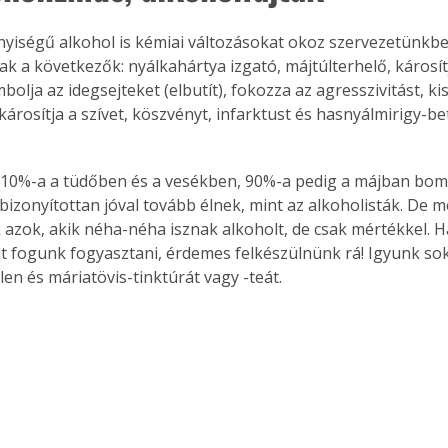
yiségű alkohol is kémiai változásokat okoz szervezetünkbe
ak a következők: nyálkahártya izgató, májtúlterhelő, károsít
mbolja az idegsejteket (elbutít), fokozza az agresszivitást, kis
károsítja a szívet, köszvényt, infarktust és hasnyálmirigy-b
-10%-a a tüdőben és a vesékben, 90%-a pedig a májban bomlik
bizonyítottan jóval tovább élnek, mint az alkoholisták. De m
 azok, akik néha-néha isznak alkoholt, de csak mértékkel. Ha
t fogunk fogyasztani, érdemes felkészülnünk rá! Igyunk sok
len és máriatövis-tinktúrát vagy -teát. 