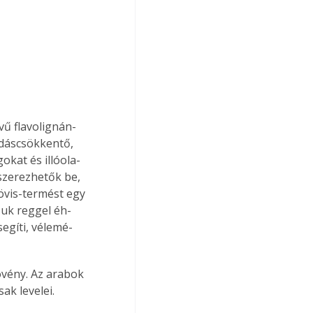
vű flavolignán-
adáscsökkentő, 
okat és illóola­
szerezhetők be, 
övis-termést egy 
zuk reggel éh­
segíti, vélemé­
vény. Az arabok 
ak levelei.