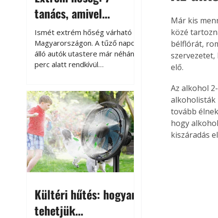
tanács, amivel
Már kis menn
megóvhatjuk
közé tartozn
Ismét extrém hőség várható
autónkat a nyári
Magyarországon. A tűző napon
bélflórát, ro
álló autók utastere már néhány
szervezetet, 
károktól
perc alatt rendkívül
elő.
felmelegszik, és rövid időn belül
akár a 60-70 °C-ot is
Az alkohol 2
megközelítheti. Ez nemcsak a
alkoholisták 
beszállást teszi kellemetlenné,
tovább élnek
hanem az autó állapotára és a
hogy alkohol
benne hagyott tárgyakra is
kiszáradás el
káros hatással lehet. Néhány
egyszerű óvintézkedéssel
azonban jelentősen
csökkenthetjük a hőség káros
hatásait.
Kültéri hűtés: hogyan
tehetjük