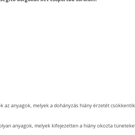
. A
megoldás,
k az anyagok, melyek a dohányzás hiány érzetét csökkentik,
olyan anyagok, melyek kifejezetten a hiány okozta tüneteke