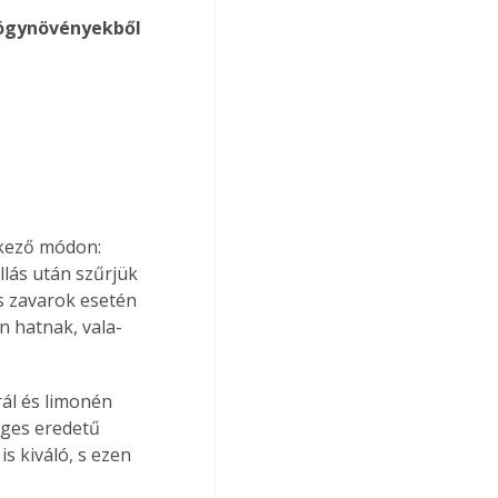
yógynövényekből 
tkező módon: 
llás után szűrjük 
ós zavarok esetén 
n hatnak, vala­
trál és limonén 
eges eredetű 
s kiváló, s ezen 