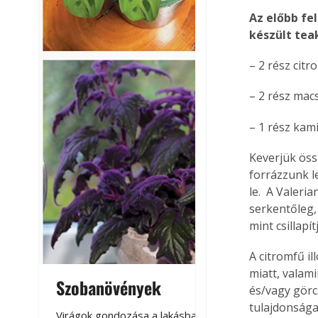
Az előbb fe
készült tea
– 2 rész citr
– 2 rész macs
– 1 rész kami
Keverjük öss
forrázzunk le
le.  A Valeri
serkentőleg,
mint csillapítj
A citromfű il
miatt, valam
Szobanövények
Virágoskert: k
és/vagy görc
teraszon, laká
tulajdonsága
Virágok gondozása a lakásban,