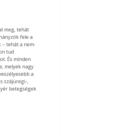
l meg, tehát 
ányzók fele a 
 – tehát a nem­
on tud 
ot. És minden 
e, melyek nagy 
veszélyesebb a 
 szájüregi-, 
gyér betegségek 