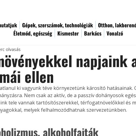
utatjuk
Gépek, szerszámok, technológiák
Otthon, lakberen
Életmód, egészség
Kismester
Barkács
Vonalzó
erc olvasás
övényekkel napjaink a
mái ellen
hányzásra. Nem csak az aktív, de a passzív dohányosok egés
leink tele vannak tartósítószerekkel, térfogatnövelőkkel és m
nyagokkal, melyek felhalmozódhatnak szervezetünkben. 
oholizmus, alkoholfajták