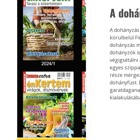
A dohá
A dohányzás 
körülbelül F
dohányzás mi
dohányzók is
végigsétálni
egyes szip­p
része mérgez
dohány­füst.
garatdaganat
kialakulásába