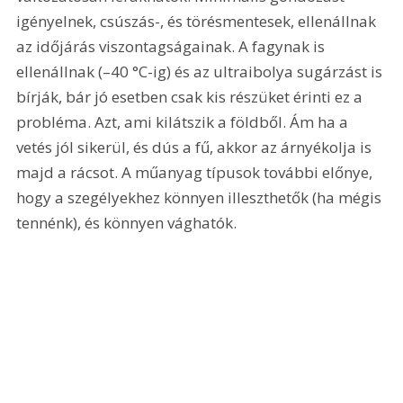
igényelnek, csúszás-, és törésmentesek, ellenállnak 
az időjárás viszontagságainak. A fagynak is 
ellenállnak (–40 °C-ig) és az ultraibolya sugárzást is 
bírják, bár jó esetben csak kis részüket érinti ez a 
probléma. Azt, ami kilátszik a földből. Ám ha a 
vetés jól sikerül, és dús a fű, akkor az árnyékolja is 
majd a rácsot. A műanyag típusok további előnye, 
hogy a szegélyekhez könnyen illeszthetők (ha mégis 
tennénk), és könnyen vághatók.