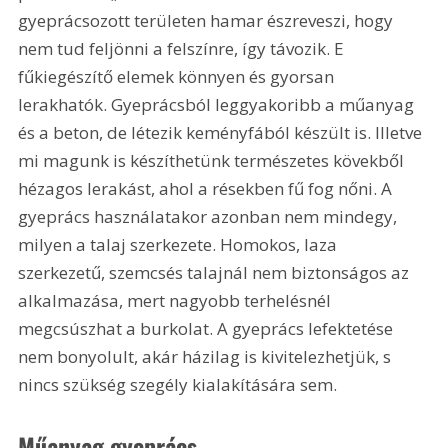
gyeprácsozott területen hamar észreveszi, hogy 
nem tud feljönni a felszínre, így távozik. E 
fűkiegészítő elemek könnyen és gyorsan 
lerakhatók. Gyeprácsból leggyakoribb a műanyag 
és a beton, de létezik keményfából készült is. Illetve 
mi magunk is készíthetünk természetes kövekből 
hézagos lerakást, ahol a résekben fű fog nőni. A 
gyeprács használatakor azonban nem mindegy, 
milyen a talaj szerkezete. Homokos, laza 
szerkezetű, szemcsés talajnál nem biztonságos az 
alkalmazása, mert nagyobb terhelésnél 
megcsúszhat a burkolat. A gyeprács lefektetése 
nem bonyolult, akár házilag is kivitelezhetjük, s 
nincs szükség szegély kialakítására sem.
Műanyag gyeprács