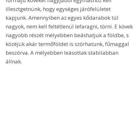
formájú köveket nagyjából egymáshoz kell 
illesztgetnünk, hogy egységes járófelületet 
kapjunk. Amennyiben az egyes kődarabok túl 
nagyok, nem kell feltétlenül lefaragni, törni. E kövek 
nagyobb részét mélyebben beáshatjuk a földbe, s 
közéjük akár termőföldet is szórhatunk, fűmaggal 
beszórva. A mélyebben leásottak stabilabban 
állnak.  