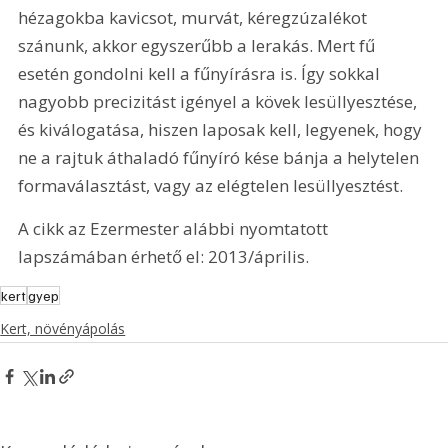
hézagokba kavicsot, murvát, kéregzúzalékot 
szánunk, akkor egyszerűbb a lerakás. Mert fű 
esetén gondolni kell a fűnyírásra is. Így sokkal 
nagyobb precizitást igényel a kövek lesüllyesztése, 
és kiválogatása, hiszen laposak kell, legyenek, hogy 
ne a rajtuk áthaladó fűnyíró kése bánja a helytelen 
formaválasztást, vagy az elégtelen lesüllyesztést.
A cikk az Ezermester alábbi nyomtatott 
lapszámában érhető el: 2013/április.
kert
gyep
Kert, növényápolás