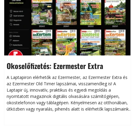
Okoselőfizetés: Ezermester Extra
A Laptapiron elérhetők az Ezermester, az Ezermester Extra és
az Ezermester Old Timer lapszámai, visszamenőleg is! A
Laptapir új, innovatív, praktikus és egyedi megoldás a
L
nyomtatott magazinok digitális olvasására számítógépen,
okostelefonon vagy táblagépen. Kényelmesen az otthonában,
útközben vagy nyaralás, pihenés alatt is elérhetők lapszámaink.
ú
Bárhol, bármikor, akár külföldön élve vagy dolgozva is
B
olvashatók az Ezermester lapszámai. A Laptapir kényelmes
megoldás, mert: – t