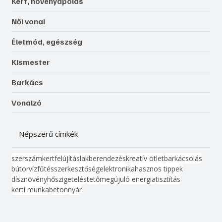
Kert, növényápolás
Női vonal
Életmód, egészség
Kismester
Barkács
Vonalzó
Népszerű címkék
szerszám
kert
felújítás
lakberendezés
kreatív ötlet
barkácsolás
bútor
víz
fűtés
szerkesztőség
elektronika
hasznos tippek
dísznövény
hőszigetelés
tető
megújuló energia
tisztítás
kerti munka
beton
nyár