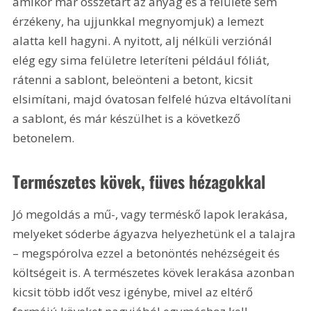
amikor már összetart az anyag és a felülete sem 
érzékeny, ha ujjunkkal megnyomjuk) a lemezt 
alatta kell hagyni. A nyitott, alj nélküli verziónál 
elég egy sima felületre leteríteni például fóliát, 
rátenni a sablont, beleönteni a betont, kicsit 
elsimítani, majd óvatosan felfelé húzva eltávolítani 
a sablont, és már készülhet is a következő 
betonelem.
Természetes kövek, füves hézagokkal
Jó megoldás a mű-, vagy terméskő lapok lerakása, 
melyeket sóderbe ágyazva helyezhetünk el a talajra 
– megspórolva ezzel a betonöntés nehézségeit és 
költségeit is. A természetes kövek lerakása azonban 
kicsit több időt vesz igénybe, mivel az eltérő 