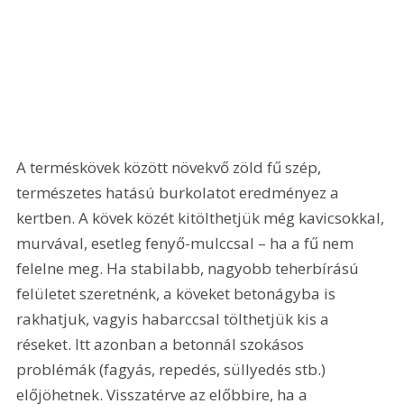
A terméskövek között növekvő zöld fű szép, 
természetes hatású burkolatot eredményez a 
kertben. A kövek közét kitölthetjük még kavicsokkal, 
murvával, esetleg fenyő-mulccsal – ha a fű nem 
felelne meg. Ha stabilabb, nagyobb teherbírású 
felületet szeretnénk, a köveket betonágyba is 
rakhatjuk, vagyis habarccsal tölthetjük kis a 
réseket. Itt azonban a betonnál szokásos 
problémák (fagyás, repedés, süllyedés stb.) 
előjöhetnek. Visszatérve az előbbire, ha a 