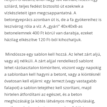
szilárd, teljes fedést biztosító út ezeknek a 
vízkészleteit igen megcsappantatná. A 
betongyeprács azonban út is, de a fa gyökereihez is 
leszivárog róla a víz. A „gyári” 40x40x8-as 
betonelemnek 400 Ft körül van darabja, ezeket 
házilag elkészítve 120 Ft-ból kihozhatjuk. 
 Mindössze egy sablon kell hozzá. Az lehet zárt aljú, 
vagy alj nélküli. A zárt aljjal rendelkező sablont 
lehet rázóasztalon tömöríteni, viszont vagy napokig 
a sablonban kell hagyni a betont, vagy a kiöntésnél 
óvatosan kell eljárni: egy lemezt (vagy vastagabb 
falapot) a sablon tetejéhez kell szorítani, majd 
hirtelen átfordítani az egészet, és a beton 
meghúzásáig (a kötés látványos megindulásáig, 