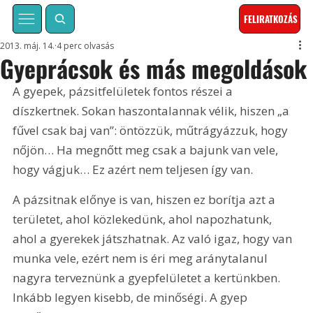
FELIRATKOZÁS
2013. máj. 14.
4 perc olvasás
Gyeprácsok és más megoldások
A gyepek, pázsitfelületek fontos részei a 
díszkertnek. Sokan haszontalannak vélik, hiszen „a 
fűvel csak baj van”: öntözzük, műtrágyázzuk, hogy 
nőjön… Ha megnőtt meg csak a bajunk van vele, 
hogy vágjuk… Ez azért nem teljesen így van. 
A pázsitnak előnye is van, hiszen ez borítja azt a 
területet, ahol közlekedünk, ahol napozhatunk, 
ahol a gyerekek játszhatnak. Az való igaz, hogy van 
munka vele, ezért nem is éri meg aránytalanul 
nagyra terveznünk a gyepfelületet a kertünkben. 
Inkább legyen kisebb, de minőségi. A gyep 