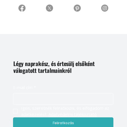
Légy naprakész, és értesülj elsőként
válogatott tartalmainkról
E-mail cím
*
Igen, szeretnék feliratkozni, és elfogadom az 
adatkezelést. 
Adatvédelmi tájékoztató
Feliratkozás