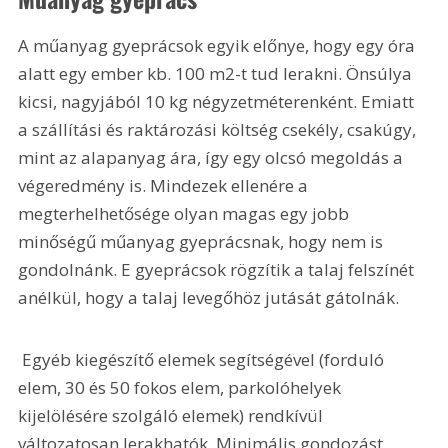
A műanyag gyeprácsok egyik előnye, hogy egy óra 
alatt egy ember kb. 100 m2-t tud lerakni. Önsúlya 
kicsi, nagyjából 10 kg négyzetméterenként. Emiatt 
a szállítási és raktározási költség csekély, csakúgy, 
mint az alapanyag ára, így egy olcsó megoldás a 
végeredmény is. Mindezek ellenére a 
megterhelhetősége olyan magas egy jobb 
minőségű műanyag gyeprácsnak, hogy nem is 
gondolnánk. E gyeprácsok rögzítik a talaj felszínét 
anélkül, hogy a talaj levegőhöz jutását gátolnák. 
 Egyéb kiegészítő elemek segítségével (forduló 
elem, 30 és 50 fokos elem, parkolóhelyek 
kijelölésére szolgáló elemek) rendkívül 
változatosan lerakhatók. Minimális gondozást 