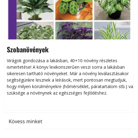
Szobanövények
Virágok gondozása a lakásban, 40+10 növény részletes
ismertetése! A könyv lexikonszerűen veszi sorra a lakásban
s
sikeresen tart­ha­tó növényeket. Már a növény kiválasztásakor
h
segítségünkre lesznek a leírások, mert pontosan megtudjuk,
k
hogy milyen körülményekre (hőmérséklet, páratartalom stb.) van
szüksége a növénynek az egészséges fejlődéshez.
t
Kövess minket