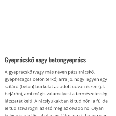
Gyeprácskő vagy betongyeprács
A gyeprácskő (vagy más néven pázsitrácskő, 
gyephézagos beton térkő) arra jó, hogy legyen egy 
szilárd (beton) burkolat az adott udvarrészen (pl. 
bejárón), ami mégis valamelyest a természetesség 
látszatát kelti. A rácslyukakban ki tud nőni a fű, de 
el tud szivárogni az eső meg az olvadó hó. Olyan 
helyen is ideális, ahol nagy fák vannak, hiszen egy 