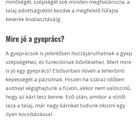
minőségét, szépségét sok minden meghatározza, a 
talaj adottságoktól kezdve a megfelelő fűfajta 
keverék kiválasztásáig.
Mire jó a gyeprács?
A gyeprácsok is jelentősen hozzájárulhatnak a gyep 
szépségéhez, és funkcióinak bővítéséhez. Mert mire 
is jó egy gyeprács? Elsősorban növeli a teherbíró 
képességét a pázsitnak. Hiszen ha száraz időben 
autóval végighajtunk a füvön, akkor nem valószínű, 
hogy az kárt tesz benne. Eső után, amikor a víztől 
laza a talaj, már nagy károkat tudunk okozni egy 
ilyen kocsikázással.  