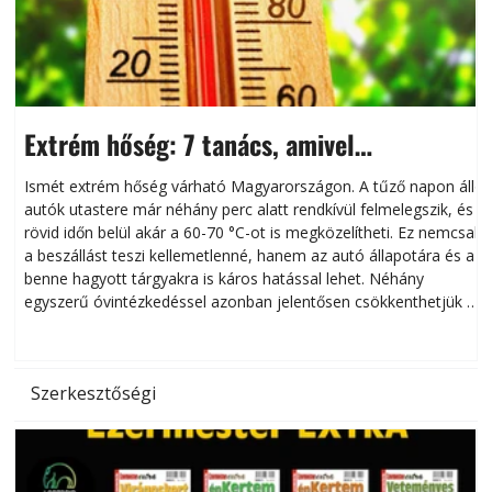
Extrém hőség: 7 tanács, amivel
megóvhatjuk autónkat a nyári károktól
Ismét extrém hőség várható Magyarországon. A tűző napon álló
autók utastere már néhány perc alatt rendkívül felmelegszik, és
rövid időn belül akár a 60-70 °C-ot is megközelítheti. Ez nemcsak
n
a beszállást teszi kellemetlenné, hanem az autó állapotára és a
benne hagyott tárgyakra is káros hatással lehet. Néhány
egyszerű óvintézkedéssel azonban jelentősen csökkenthetjük a
hőség káros hatásait.
l
Szerkesztőségi