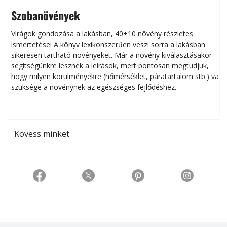
Szobanövények
Virágok gondozása a lakásban, 40+10 növény részletes
ismertetése! A könyv lexikonszerűen veszi sorra a lakásban
s
sikeresen tart­ha­tó növényeket. Már a növény kiválasztásakor
h
segítségünkre lesznek a leírások, mert pontosan megtudjuk,
k
hogy milyen körülményekre (hőmérséklet, páratartalom stb.) van
szüksége a növénynek az egészséges fejlődéshez.
t
Kövess minket