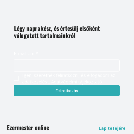
Légy naprakész, és értesülj elsőként
válogatott tartalmainkról
E-mail cím
*
Igen, szeretnék feliratkozni, és elfogadom az 
adatkezelést. 
Adatvédelmi tájékoztató
Feliratkozás
Ezermester online
Lap tetejére