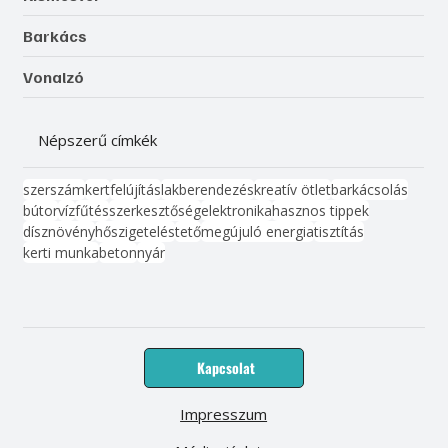
Barkács
Vonalzó
Népszerű címkék
szerszám
kert
felújítás
lakberendezés
kreatív ötlet
barkácsolás
bútor
víz
fűtés
szerkesztőség
elektronika
hasznos tippek
dísznövény
hőszigetelés
tető
megújuló energia
tisztítás
kerti munka
beton
nyár
Kapcsolat
Impresszum