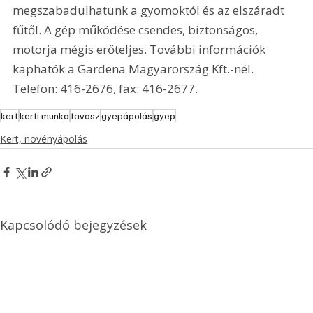
megszabadulhatunk a gyomoktól és az elszáradt 
fűtől. A gép működése csendes, biztonságos, 
motorja mégis erőteljes. További információk 
kaphatók a Gardena Magyarország Kft.-nél. 
Telefon: 416-2676, fax: 416-2677. 
kert
kerti munka
tavasz
gyepápolás
gyep
Kert, növényápolás
Kapcsolódó bejegyzések