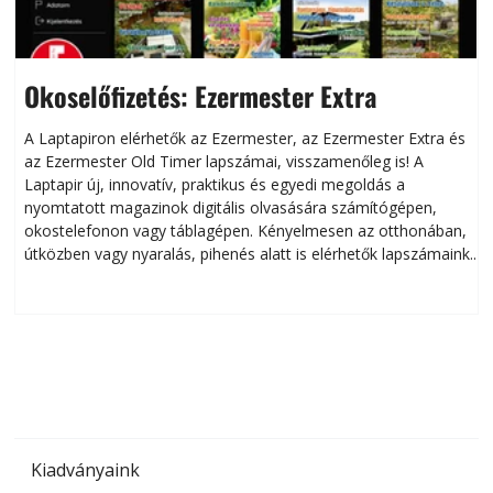
Okoselőfizetés: Ezermester Extra
A Laptapiron elérhetők az Ezermester, az Ezermester Extra és
az Ezermester Old Timer lapszámai, visszamenőleg is! A
Laptapir új, innovatív, praktikus és egyedi megoldás a
L
nyomtatott magazinok digitális olvasására számítógépen,
okostelefonon vagy táblagépen. Kényelmesen az otthonában,
útközben vagy nyaralás, pihenés alatt is elérhetők lapszámaink.
ú
Bárhol, bármikor, akár külföldön élve vagy dolgozva is
B
olvashatók az Ezermester lapszámai. A Laptapir kényelmes
megoldás, mert: – t
Kiadványaink