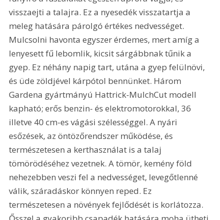
visszaejti a talajra. Ez a nyesedék visszatartja a 
meleg hatására párolgó értékes nedvességet. 
Mulcsolni havonta egyszer érdemes, mert amíg a 
lenyesett fű lebomlik, kicsit sárgábbnak tűnik a 
gyep. Ez néhány napig tart, utána a gyep felülnövi, 
és üde zöldjével kárpótol bennünket. Három 
Gardena gyártmányú Hattrick-MulchCut modell 
kapható; erős benzin- és elektromotorokkal, 36 
illetve 40 cm-es vágási szélességgel. A nyári 
esőzések, az öntözőrendszer működése, és 
természetesen a kerthasználat is a talaj 
tömörödéséhez vezetnek. A tömör, kemény föld 
nehezebben veszi fel a nedvességet, levegőtlenné 
válik, száradáskor könnyen reped. Ez 
természetesen a növények fejlődését is korlátozza. 
Ősszel a gyakoribb csapadék hatására moha ütheti 