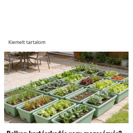
Szárazság a kertben – az aszály hatása a
növényekre és a védekezés lehetőségei
Kiemelt tartalom