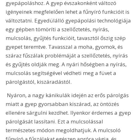
gyepápoláshoz. A gyep évszakonként változó 
igényeinek megfelelően lehet a fűnyíró funkcióit is 
változtatni. Egyedülálló gyepápolási technológiája 
egy gépben tömöríti a szellőztetés, nyírás, 
mulcsolás, gyűjtés funkcióit, tavasztól őszig szép 
gyepet teremtve. Tavasszal a moha, gyomok, és 
száraz fűszálak problémáját a szellőztetés, nyírás 
és gyűjtés oldják meg. A nyári hőségben a nyírás, 
mulcsolás segítségével védheti meg a füvet a 
párolgástól, kiszáradástól. 
 Nyáron, a nagy kánikulák idején az erős párolgás 
miatt a gyep gyorsabban kiszárad, az öntözés 
ellenére sárgulni kezdhet. Ilyenkor érdemes a gyep 
párolgását lassítani. Ezt a mulcsolással 
természetes módon megoldhatjuk. A mulcsoló 
fűnyíró a fűszálakat egészen apróra vágja, és 