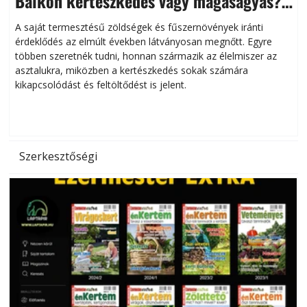
Balkon kertészkedés vagy magaságyás?
Helytakarékos kertészkedés
A saját termesztésű zöldségek és fűszernövények iránti
érdeklődés az elmúlt években látványosan megnőtt. Egyre
többen szeretnék tudni, honnan származik az élelmiszer az
l
asztalukra, miközben a kertészkedés sokak számára
kikapcsolódást és feltöltődést is jelent.
é
d
Szerkesztőségi