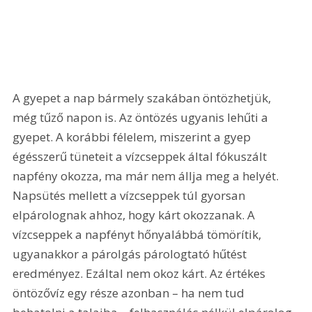
A gyepet a nap bármely szakában öntözhetjük, 
még tűző napon is. Az öntözés ugyanis lehűti a 
gyepet. A korábbi félelem, miszerint a gyep 
égésszerű tüneteit a vízcseppek által fókuszált 
napfény okozza, ma már nem állja meg a helyét. 
Napsütés mellett a vízcseppek túl gyorsan 
elpárolognak ahhoz, hogy kárt okozzanak. A 
vízcseppek a napfényt hőnyalábbá tömörítik, 
ugyanakkor a párolgás párologtató hűtést 
eredményez. Ezáltal nem okoz kárt. Az értékes 
öntözővíz egy része azonban – ha nem tud 