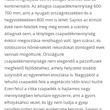
kontinentális. Az átlagos csapadékmennyiség 600-
700 mm, ami a nyugati országrészekben és a 
hegyvidékekben 800 mm is lehet. Sajnos az elmúlt 
évek nem feleltek meg még ennek a szerény 
átlagnak sem, a tényleges csapadékmennyiség 
évközi megoszlása rendhagyó volt. Igen száraz, és 
többszörös hőmérséklet rekordokat döntögető évek 
vannak mögöttünk. Országunk 
csapadékmennyisége nem elegendő a pázsitfüvek 
megfelelő fejlődéséhez, amely helyzetet tovább 
súlyosbít az egyenetlen eloszlása is. Nagyjából a 
lehulló csapadék fele a vegetációs időn kívül hullik. 
Ezen felül a ritka csapadék is hajlamos nagy 
mennyiségben lehullani egyszerre, ami a gyors 
elfolyásához vezet, és így nem tudja a gyep 
talajfelszínhez közeli gyökérzete felszívni. Sajnos a 