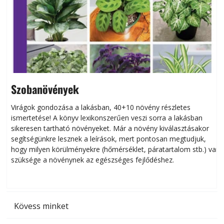
Szobanövények
Virágok gondozása a lakásban, 40+10 növény részletes
ismertetése! A könyv lexikonszerűen veszi sorra a lakásban
s
sikeresen tart­ha­tó növényeket. Már a növény kiválasztásakor
h
segítségünkre lesznek a leírások, mert pontosan megtudjuk,
k
hogy milyen körülményekre (hőmérséklet, páratartalom stb.) van
szüksége a növénynek az egészséges fejlődéshez.
t
Kövess minket