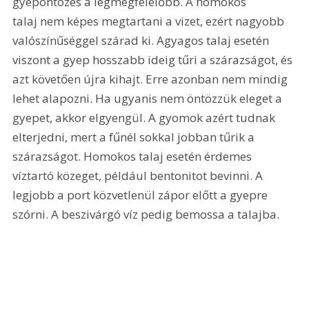
gyepöntözés a legmegfelelőbb. A homokos 
talaj nem képes megtartani a vizet, ezért nagyobb 
valószínűséggel szárad ki. Agyagos talaj esetén 
viszont a gyep hosszabb ideig tűri a szárazságot, és 
azt követően újra kihajt. Erre azonban nem mindig 
lehet alapozni. Ha ugyanis nem öntözzük eleget a 
gyepet, akkor elgyengül. A gyomok azért tudnak 
elterjedni, mert a fűnél sokkal jobban tűrik a 
szárazságot. Homokos talaj esetén érdemes 
víztartó közeget, például bentonitot bevinni. A 
legjobb a port közvetlenül zápor előtt a gyepre 
szórni. A beszivárgó víz pedig bemossa a talajba.