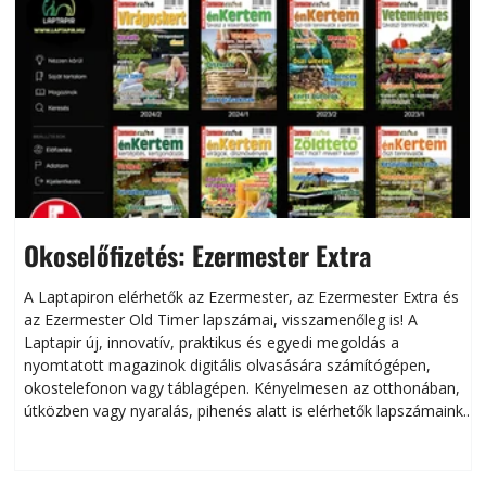
Okoselőfizetés: Ezermester Extra
A Laptapiron elérhetők az Ezermester, az Ezermester Extra és
az Ezermester Old Timer lapszámai, visszamenőleg is! A
Laptapir új, innovatív, praktikus és egyedi megoldás a
L
nyomtatott magazinok digitális olvasására számítógépen,
okostelefonon vagy táblagépen. Kényelmesen az otthonában,
útközben vagy nyaralás, pihenés alatt is elérhetők lapszámaink.
ú
Bárhol, bármikor, akár külföldön élve vagy dolgozva is
B
olvashatók az Ezermester lapszámai. A Laptapir kényelmes
megoldás, mert: – t