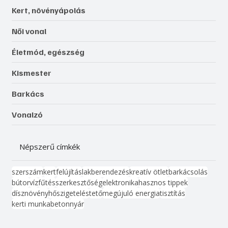
Kert, növényápolás
Női vonal
Életmód, egészség
Kismester
Barkács
Vonalzó
Népszerű címkék
szerszám
kert
felújítás
lakberendezés
kreatív ötlet
barkácsolás
bútor
víz
fűtés
szerkesztőség
elektronika
hasznos tippek
dísznövény
hőszigetelés
tető
megújuló energia
tisztítás
kerti munka
beton
nyár