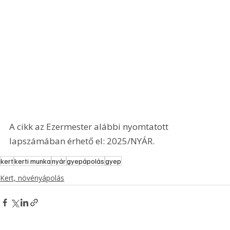
A cikk az Ezermester alábbi nyomtatott 
lapszámában érhető el: 2025/NYÁR.
kert
kerti munka
nyár
gyepápolás
gyep
Kert, növényápolás