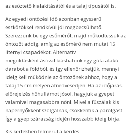
az esőztető kialakításától és a talaj típusától is.
Az egyedi öntözési idő azonban egyszerű 
eszközökkel rendkívül jól megbecsülhető. 
Szerezzünk be egy esőmérőt, majd működtessük az 
öntözőt addig, amíg az esőmérő nem mutat 15 
liternyi csapadékot. Alternatív 
megoldásként ásóval kiáshatunk egy gúla alakú 
darabot a földből, és így ellenőrizhetjük, mennyi 
ideig kell működnie az öntözőnek ahhoz, hogy a 
talaj 15 cm mélyen átnedvesedjen. Ha az időjárás-
előrejelzés hőhullámot jósol, hagyjuk a gyepet 
valamivel magasabbra nőni. Mivel a fűszálak kis 
napernyőkként szolgálnak, csökkentik a párolgást. 
Így a gyep szárazság idején hosszabb ideig bírja.
Kis kertekben felmerül a kérdés, 