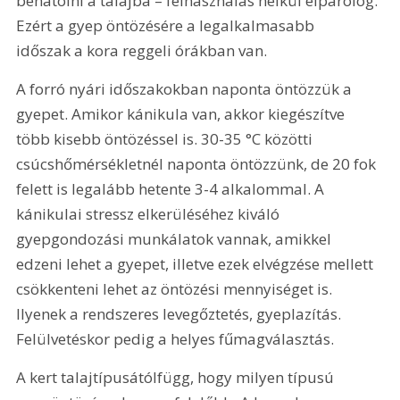
behatolni a talajba – felhasználás nélkül elpárolog. 
Ezért a gyep öntözésére a legalkalmasabb 
időszak a kora reggeli órákban van.
A forró nyári időszakokban naponta öntözzük a 
gyepet. Amikor kánikula van, akkor kiegészítve 
több kisebb öntözéssel is. 30-35 °C közötti 
csúcshőmérsékletnél naponta öntözzünk, de 20 fok 
felett is legalább hetente 3-4 alkalommal. A 
kánikulai stressz elkerüléséhez kiváló 
gyepgondozási munkálatok vannak, amikkel 
edzeni lehet a gyepet, illetve ezek elvégzése mellett 
csökkenteni lehet az öntözési mennyiséget is. 
Ilyenek a rendszeres levegőztetés, gyeplazítás. 
Felülvetéskor pedig a helyes fűmagválasztás.
A kert talajtípusátólfügg, hogy milyen típusú 