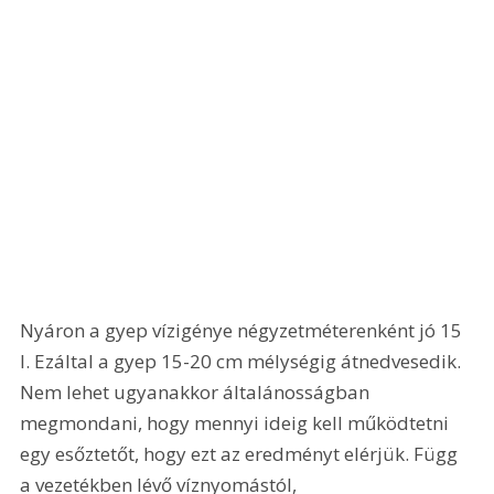
Nyáron a gyep vízigénye négyzetméterenként jó 15 
l. Ezáltal a gyep 15-20 cm mélységig átnedvesedik. 
Nem lehet ugyanakkor általánosságban 
megmondani, hogy mennyi ideig kell működtetni 
egy esőztetőt, hogy ezt az eredményt elérjük. Függ 
a vezetékben lévő víznyomástól, 