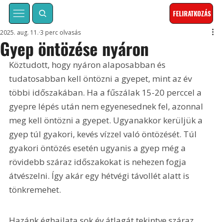
FELIRATKOZÁS
2025. aug. 11.
3 perc olvasás
Gyep öntözése nyáron
Köztudott, hogy nyáron alaposabban és 
tudatosabban kell öntözni a gyepet, mint az év 
többi időszakában. Ha a fűszálak 15-20 perccel a 
gyepre lépés után nem egyenesednek fel, azonnal 
meg kell öntözni a gyepet. Ugyanakkor kerüljük a 
gyep túl gyakori, kevés vízzel való öntözését. Túl 
gyakori öntözés esetén ugyanis a gyep még a 
rövidebb száraz időszakokat is nehezen fogja 
átvészelni. Így akár egy hétvégi távollét alatt is 
tönkremehet.
Hazánk éghajlata sok év átlagát tekintve száraz 