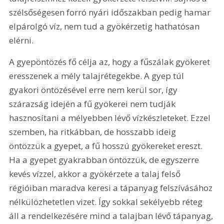
szélsőségesen forró nyári időszakban pedig hamar 
elpárolgó víz, nem tud a gyökérzetig hathatósan 
elérni.
A gyepöntözés fő célja az, hogy a fűszálak gyökeret 
eresszenek a mély talajrétegekbe. A gyep túl 
gyakori öntözésével erre nem kerül sor, így 
szárazság idején a fű gyökerei nem tudják 
hasznosítani a mélyebben lévő vízkészleteket. Ezzel 
szemben, ha ritkábban, de hosszabb ideig 
öntözzük a gyepet, a fű hosszú gyökereket ereszt. 
Ha a gyepet gyakrabban öntözzük, de egyszerre 
kevés vízzel, akkor a gyökérzete a talaj felső 
régióiban maradva keresi a tápanyag felszívásához 
nélkülözhetetlen vizet. Így sokkal sekélyebb réteg 
áll a rendelkezésére mind a talajban lévő tápanyag, 