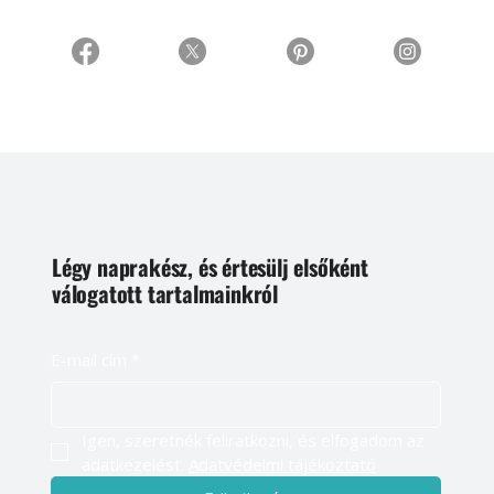
Légy naprakész, és értesülj elsőként
válogatott tartalmainkról
E-mail cím
*
Igen, szeretnék feliratkozni, és elfogadom az 
adatkezelést. 
Adatvédelmi tájékoztató