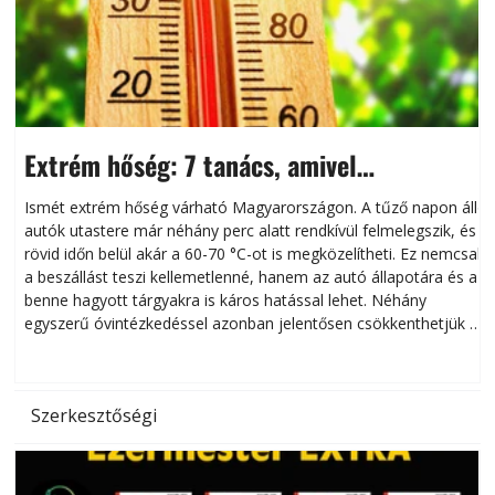
Extrém hőség: 7 tanács, amivel
megóvhatjuk autónkat a nyári károktól
Ismét extrém hőség várható Magyarországon. A tűző napon álló
autók utastere már néhány perc alatt rendkívül felmelegszik, és
rövid időn belül akár a 60-70 °C-ot is megközelítheti. Ez nemcsak
n
a beszállást teszi kellemetlenné, hanem az autó állapotára és a
benne hagyott tárgyakra is káros hatással lehet. Néhány
egyszerű óvintézkedéssel azonban jelentősen csökkenthetjük a
hőség káros hatásait.
l
Szerkesztőségi