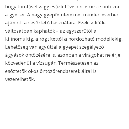
hogy tömlővel vagy esőztetővel érdemes-e öntözni 
a gyepet. A nagy gyepfelületeknél minden esetben 
ajánlott az esőztető használata. Ezek sokféle 
változatban kaphatók – az egyszerűtől a 
kifinomultig, a rögzítettől a hordozható modellekig. 
Lehetőség van egyúttal a gyepet szegélyező 
ágyások öntözésére is, azonban a virágokat ne érje 
közvetlenül a vízsugár. Természetesen az 
esőztetők okos öntözőrendszerek által is 
vezérelhetők.