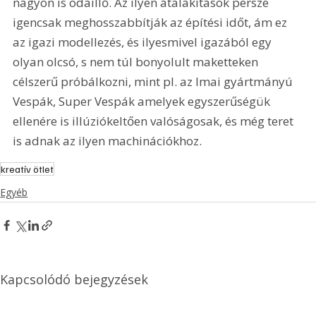
nagyon is odaillő. Az ilyen átalakítások persze 
igencsak meghosszabbítják az építési időt, ám ez 
az igazi modellezés, és ilyesmivel igazából egy 
olyan olcsó, s nem túl bonyolult maketteken 
célszerű próbálkozni, mint pl. az Imai gyártmányú 
Vespák, Super Vespák amelyek egyszerűségük 
ellenére is illúziókeltően valóságosak, és még teret 
is adnak az ilyen machinációkhoz. 
kreatív ötlet
Egyéb
Kapcsolódó bejegyzések