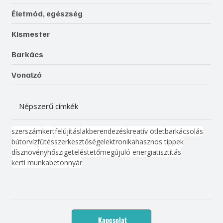
Életmód, egészség
Kismester
Barkács
Vonalzó
Népszerű címkék
szerszám
kert
felújítás
lakberendezés
kreatív ötlet
barkácsolás
bútor
víz
fűtés
szerkesztőség
elektronika
hasznos tippek
dísznövény
hőszigetelés
tető
megújuló energia
tisztítás
kerti munka
beton
nyár
Kapcsolat