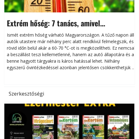
Extrém hőség: 7 tanács, amivel
megóvhatjuk autónkat a nyári károktól
Ismét extrém hőség várható Magyarországon. A tűző napon álló
autók utastere már néhány perc alatt rendkívül felmelegszik, és
rövid időn belül akár a 60-70 °C-ot is megközelítheti. Ez nemcsak
n
a beszállást teszi kellemetlenné, hanem az autó állapotára és a
benne hagyott tárgyakra is káros hatással lehet. Néhány
egyszerű óvintézkedéssel azonban jelentősen csökkenthetjük a
hőség káros hatásait.
l
Szerkesztőségi