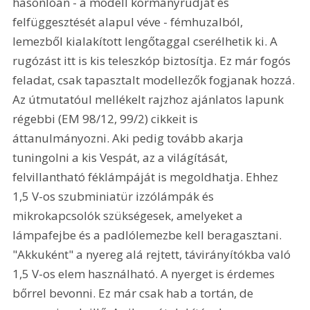
hasonlóan - a modell kormányrúdját és 
felfüggesztését alapul véve - fémhuzalból, 
lemezből kialakított lengőtaggal cserélhetik ki. A 
rugózást itt is kis teleszkóp biztosítja. Ez már fogós 
feladat, csak tapasztalt modellezők fogjanak hozzá. 
Az útmutatóul mellékelt rajzhoz ajánlatos lapunk 
régebbi (EM 98/12, 99/2) cikkeit is 
áttanulmányozni. Aki pedig tovább akarja 
tuningolni a kis Vespát, az a világítását, 
felvillantható féklámpáját is megoldhatja. Ehhez 
1,5 V-os szubminiatür izzólámpák és 
mikrokapcsolók szükségesek, amelyeket a 
lámpafejbe és a padlólemezbe kell beragasztani. 
"Akkuként" a nyereg alá rejtett, távirányítókba való 
1,5 V-os elem használható. A nyerget is érdemes 
bőrrel bevonni. Ez már csak hab a tortán, de 