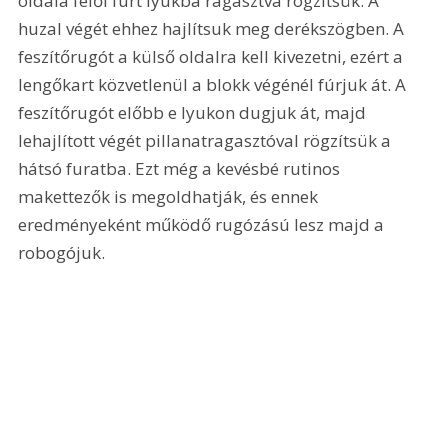
oldala felől fúrt lyukba ragasztva rögzítsük. A 
huzal végét ehhez hajlítsuk meg derékszögben. A 
feszítőrugót a külső oldalra kell kivezetni, ezért a 
lengőkart közvetlenül a blokk végénél fúrjuk át. A 
feszítőrugót előbb e lyukon dugjuk át, majd 
lehajlított végét pillanatragasztóval rögzítsük a 
hátsó furatba. Ezt még a kevésbé rutinos 
makettezők is megoldhatják, és ennek 
eredményeként működő rugózású lesz majd a 
robogójuk. 