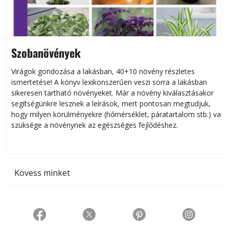
Szobanövények
Virágok gondozása a lakásban, 40+10 növény részletes
ismertetése! A könyv lexikonszerűen veszi sorra a lakásban
s
sikeresen tart­ha­tó növényeket. Már a növény kiválasztásakor
h
segítségünkre lesznek a leírások, mert pontosan megtudjuk,
k
hogy milyen körülményekre (hőmérséklet, páratartalom stb.) van
szüksége a növénynek az egészséges fejlődéshez.
t
Kövess minket