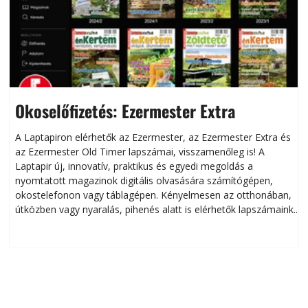
Okoselőfizetés: Ezermester Extra
A Laptapiron elérhetők az Ezermester, az Ezermester Extra és
az Ezermester Old Timer lapszámai, visszamenőleg is! A
Laptapir új, innovatív, praktikus és egyedi megoldás a
L
nyomtatott magazinok digitális olvasására számítógépen,
okostelefonon vagy táblagépen. Kényelmesen az otthonában,
útközben vagy nyaralás, pihenés alatt is elérhetők lapszámaink.
ú
Bárhol, bármikor, akár külföldön élve vagy dolgozva is
B
olvashatók az Ezermester lapszámai. A Laptapir kényelmes
megoldás, mert: – t