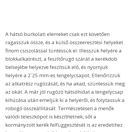
A hátsó burkolati elemeket csak ezt követően 
ragasszuk össze, és a külső összeeresztési helyeket 
finom csiszolással tüntessük el. Illesszük helyére a 
blokkalkatrészt, a feszítőrugó szárát a kerékdob 
belsejébe helyezve feszítsük elő, és nyomjuk 
helyére a 2´25 mm-es tengelycsapot. Ellenőrizzük 
az alkatrész rugózását, és ha akad, szüntessük meg 
az okát. A már jól rugózó hátsóhidat a tengelycsap 
kihúzása után emeljük ki a helyéről, és folytassuk a 
robogó összeállítását. Természetesen a menők 
valódi teleszkópot is készíthetnek, sőt a 
kormányzott kerék felfüggesztését is az eredetihez 