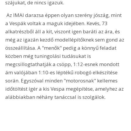
szájukat, de nincs igazuk.
 Az IMAI darazsa éppen olyan szerény jószág, mint 
a Vespák voltak a maguk idejében. Kevés, 73 
alkatrészből áll a kit, viszont igen baráti az ára, és 
még az igazán kezdő modellépítőknek sem gond az 
összeállítása. A "menők" pedig a könnyű feladat 
közben még tuningolási tudásukat is 
megcsillogtathatják a csöpp, 1:12-esnek mondott 
ám valójában 1:10-es léptékű robogó elkészítése 
során. Egyszóval minden "motorosnak" kellemes 
időtöltést ígér a kis Vespa megépítése, amelyhez az 
alábbiakban néhány tanáccsal is szolgálok. 