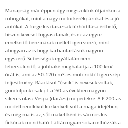
Manapság már éppen úgy megszoktuk útjainkon a 
robogókat, mint a nagy motorkerékpárokat és a jó 
autókat. A fürge kis darazsak térhódítása érthető, 
hiszen keveset fogyasztanak, és ez az egyre 
emelkedő benzinárak mellett igen vonzó, mint 
ahogyan az is hogy karbantartásuk nagyon 
egyszerű. Sebességük egyáltalán nem 
lebecsülendő, a jobbaké meghaladja a 100 km/
órát is, ami az 50-120 cm3-es motoroktól igen szép 
teljesítmény. Ráadásul "őseik" is nevesek voltak, 
gondoljunk csak pl. a '60-as években nagyon 
sikeres olasz Vespa (darázs) mopedekre. A P 200-as 
modell rendkívül közkedvelt volt a maga idejében, 
és még ma is az, sőt makettként is sármos kis 
fickónak mondható. Láttán ugyan sokan elhúzzák a 