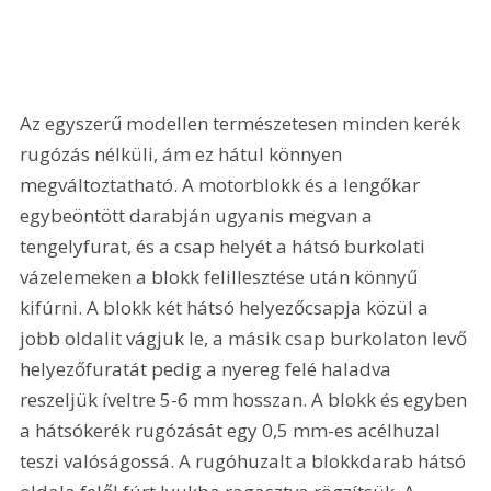
Az egyszerű modellen természetesen minden kerék 
rugózás nélküli, ám ez hátul könnyen 
megváltoztatható. A motorblokk és a lengőkar 
egybeöntött darabján ugyanis megvan a 
tengelyfurat, és a csap helyét a hátsó burkolati 
vázelemeken a blokk felillesztése után könnyű 
kifúrni. A blokk két hátsó helyezőcsapja közül a 
jobb oldalit vágjuk le, a másik csap burkolaton levő 
helyezőfuratát pedig a nyereg felé haladva 
reszeljük íveltre 5-6 mm hosszan. A blokk és egyben 
a hátsókerék rugózását egy 0,5 mm-es acélhuzal 
teszi valóságossá. A rugóhuzalt a blokkdarab hátsó 