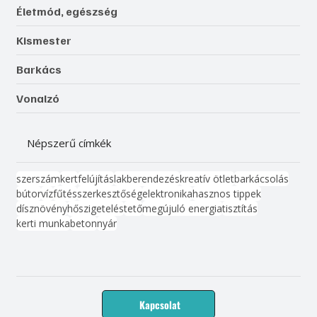
Életmód, egészség
Kismester
Barkács
Vonalzó
Népszerű címkék
szerszám
kert
felújítás
lakberendezés
kreatív ötlet
barkácsolás
bútor
víz
fűtés
szerkesztőség
elektronika
hasznos tippek
dísznövény
hőszigetelés
tető
megújuló energia
tisztítás
kerti munka
beton
nyár
Kapcsolat