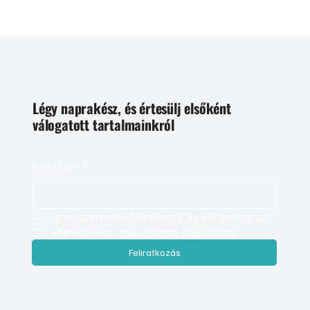
Légy naprakész, és értesülj elsőként
válogatott tartalmainkról
E-mail cím
*
Igen, szeretnék feliratkozni, és elfogadom az 
adatkezelést. 
Adatvédelmi tájékoztató
Feliratkozás