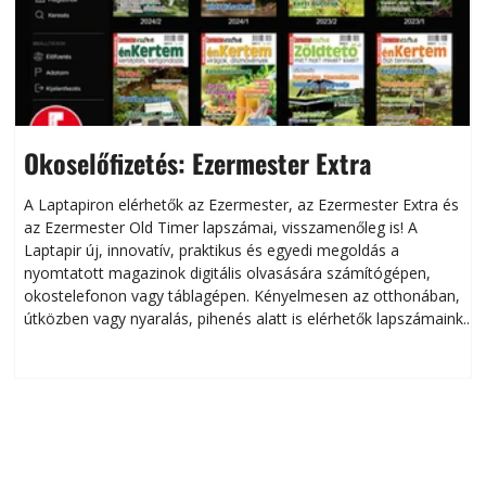
Okoselőfizetés: Ezermester Extra
A Laptapiron elérhetők az Ezermester, az Ezermester Extra és
az Ezermester Old Timer lapszámai, visszamenőleg is! A
Laptapir új, innovatív, praktikus és egyedi megoldás a
L
nyomtatott magazinok digitális olvasására számítógépen,
okostelefonon vagy táblagépen. Kényelmesen az otthonában,
útközben vagy nyaralás, pihenés alatt is elérhetők lapszámaink.
ú
Bárhol, bármikor, akár külföldön élve vagy dolgozva is
B
olvashatók az Ezermester lapszámai. A Laptapir kényelmes
megoldás, mert: – t