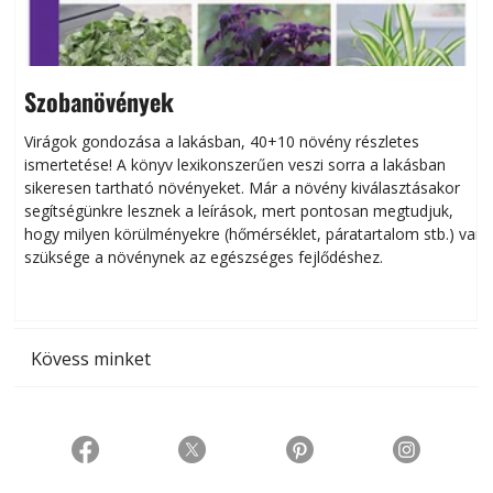
Szobanövények
Virágok gondozása a lakásban, 40+10 növény részletes
ismertetése! A könyv lexikonszerűen veszi sorra a lakásban
s
sikeresen tart­ha­tó növényeket. Már a növény kiválasztásakor
h
segítségünkre lesznek a leírások, mert pontosan megtudjuk,
k
hogy milyen körülményekre (hőmérséklet, páratartalom stb.) van
szüksége a növénynek az egészséges fejlődéshez.
t
Kövess minket