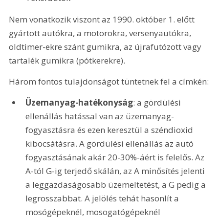
Nem vonatkozik viszont az 1990. október 1. előtt 
gyártott autókra, a motorokra, versenyautókra, 
oldtimer-ekre szánt gumikra, az újrafutózott vagy 
tartalék gumikra (pótkerekre).
Három fontos tulajdonságot tüntetnek fel a címkén:
Üzemanyag-hatékonyság
: a gördülési 
ellenállás hatással van az üzemanyag-
fogyasztásra és ezen keresztül a széndioxid 
kibocsátásra. A gördülési ellenállás az autó 
fogyasztásának akár 20-30%-áért is felelős. Az 
A-tól G-ig terjedő skálán, az A minősítés jelenti 
a leggazdaságosabb üzemeltetést, a G pedig a 
legrosszabbat. A jelölés tehát hasonlít a 
mosógépeknél, mosogatógépeknél 