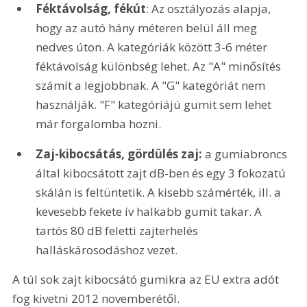
Féktávolság, fékút
: Az osztályozás alapja, 
hogy az autó hány méteren belül áll meg 
nedves úton. A kategóriák között 3-6 méter 
féktávolság különbség lehet. Az "A" minősítés 
számít a legjobbnak. A "G" kategóriát nem 
használják. "F" kategóriájú gumit sem lehet 
már forgalomba hozni.
Zaj-kibocsátás, gördülés zaj: 
a gumiabroncs 
által kibocsátott zajt dB-ben és egy 3 fokozatú 
skálán is feltüntetik. A kisebb számérték, ill. a 
kevesebb fekete ív halkabb gumit takar. A 
tartós 80 dB feletti zajterhelés 
halláskárosodáshoz vezet.
A túl sok zajt kibocsátó gumikra az EU extra adót 
fog kivetni 2012 novemberétől.