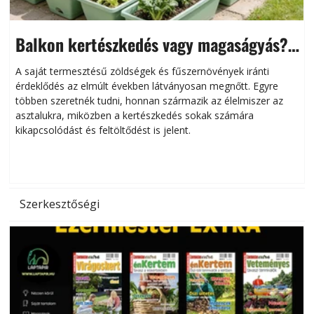
Balkon kertészkedés vagy magaságyás?
Helytakarékos kertészkedés
A saját termesztésű zöldségek és fűszernövények iránti
érdeklődés az elmúlt években látványosan megnőtt. Egyre
többen szeretnék tudni, honnan származik az élelmiszer az
l
asztalukra, miközben a kertészkedés sokak számára
kikapcsolódást és feltöltődést is jelent.
é
d
Szerkesztőségi