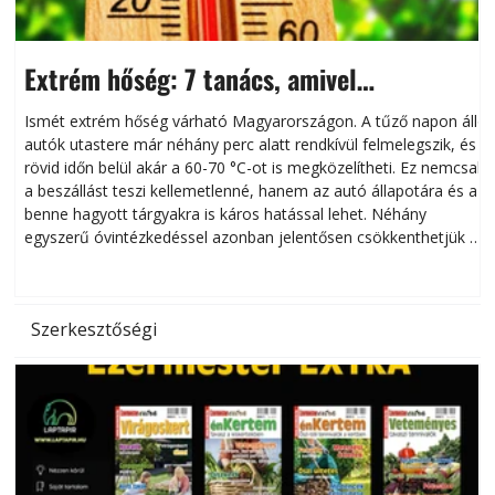
Extrém hőség: 7 tanács, amivel
megóvhatjuk autónkat a nyári károktól
Ismét extrém hőség várható Magyarországon. A tűző napon álló
autók utastere már néhány perc alatt rendkívül felmelegszik, és
rövid időn belül akár a 60-70 °C-ot is megközelítheti. Ez nemcsak
n
a beszállást teszi kellemetlenné, hanem az autó állapotára és a
benne hagyott tárgyakra is káros hatással lehet. Néhány
egyszerű óvintézkedéssel azonban jelentősen csökkenthetjük a
hőség káros hatásait.
l
Szerkesztőségi