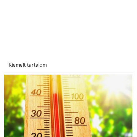
Naptej vagy napolaj? Melyiket válasszuk, és
miben különböznek?
Kiemelt tartalom