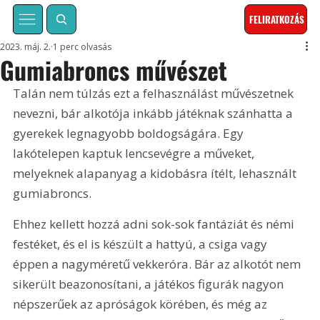
FELIRATKOZÁS
2023. máj. 2.
1 perc olvasás
Gumiabroncs művészet
Talán nem túlzás ezt a felhasználást művészetnek 
nevezni, bár alkotója inkább játéknak szánhatta a 
gyerekek legnagyobb boldogságára. Egy 
lakótelepen kaptuk lencsevégre a műveket, 
melyeknek alapanyag a kidobásra ítélt, lehasznált 
gumiabroncs.
Ehhez kellett hozzá adni sok-sok fantáziát és némi 
festéket, és el is készült a hattyú, a csiga vagy 
éppen a nagyméretű vekkeróra. Bár az alkotót nem 
sikerült beazonosítani, a játékos figurák nagyon 
népszerűek az apróságok körében, és még az 