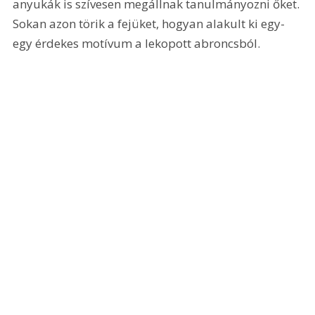
anyukák is szívesen megállnak tanulmányozni őket. 
Sokan azon törik a fejüket, hogyan alakult ki egy-
egy érdekes motívum a lekopott abroncsból.