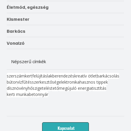
Életmód, egészség
Kismester
Barkács
Vonalzó
Népszerű címkék
szerszám
kert
felújítás
lakberendezés
kreatív ötlet
barkácsolás
bútor
víz
fűtés
szerkesztőség
elektronika
hasznos tippek
dísznövény
hőszigetelés
tető
megújuló energia
tisztítás
kerti munka
beton
nyár
Kapcsolat