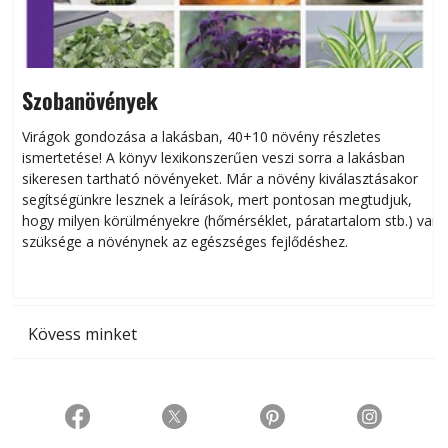
Szobanövények
Virágok gondozása a lakásban, 40+10 növény részletes
ismertetése! A könyv lexikonszerűen veszi sorra a lakásban
s
sikeresen tart­ha­tó növényeket. Már a növény kiválasztásakor
h
segítségünkre lesznek a leírások, mert pontosan megtudjuk,
k
hogy milyen körülményekre (hőmérséklet, páratartalom stb.) van
szüksége a növénynek az egészséges fejlődéshez.
t
Kövess minket