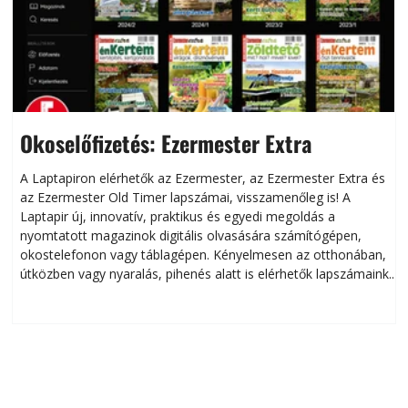
Okoselőfizetés: Ezermester Extra
A Laptapiron elérhetők az Ezermester, az Ezermester Extra és
az Ezermester Old Timer lapszámai, visszamenőleg is! A
Laptapir új, innovatív, praktikus és egyedi megoldás a
L
nyomtatott magazinok digitális olvasására számítógépen,
okostelefonon vagy táblagépen. Kényelmesen az otthonában,
útközben vagy nyaralás, pihenés alatt is elérhetők lapszámaink.
ú
Bárhol, bármikor, akár külföldön élve vagy dolgozva is
B
olvashatók az Ezermester lapszámai. A Laptapir kényelmes
megoldás, mert: – t