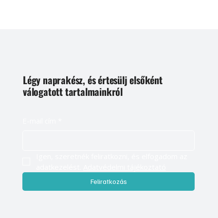
Légy naprakész, és értesülj elsőként
válogatott tartalmainkról
E-mail cím
*
Igen, szeretnék feliratkozni, és elfogadom az 
adatkezelést. 
Adatvédelmi tájékoztató
Feliratkozás