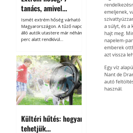
rendelkezésr
tanács, amivel
emeljenek, v
megóvhatjuk
szivattyúzza
Ismét extrém hőség várható
autónkat a nyári
a súlyt, és 
Magyarországon. A tűző napon
álló autók utastere már néhány
hajt meg. Mi
károktól
perc alatt rendkívül
napelem-park 
felmelegszik, és rövid időn belül
emberek otth
akár a 60-70 °C-ot is
azt vissza l
megközelítheti. Ez nemcsak a
beszállást teszi kellemetlenné,
Egy víz alap
hanem az autó állapotára és a
Nant de Dran
benne hagyott tárgyakra is
autó feltölt
káros hatással lehet. Néhány
használ.
egyszerű óvintézkedéssel
azonban jelentősen
csökkenthetjük a hőség káros
hatásait.
Kültéri hűtés: hogyan
tehetjük