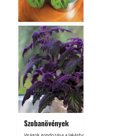
Szobanövények
Virágoskert: k
teraszon, laká
Virágok gondozása a lakásban,