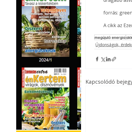
forrás: gree
A cikk az Ez
megújuló energia
ak
Újdonságok, érde
Kapcsolódó bejeg