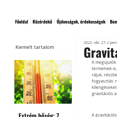
Főoldal
Közérdekű
Újdonságok, érdekességek
Bem
2022. okt. 27.
2 per
Gravit
Kiemelt tartalom
A megújulók 
termelnek-e,
rájuk, részb
fogyasztás: 
kilengéseket
gravitációs 
Extrém hőség: 7
A gravitáció