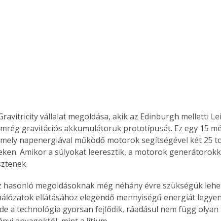
 Gravitricity vállalat megoldása, akik az Edinburgh melletti L
emrég gravitációs akkumulátoruk prototípusát. Ez egy 15 m
amely napenergiával működő motorok segítségével két 25 to
leken. Amikor a súlyokat leeresztik, a motorok generátorokk
sztenek.
z hasonló megoldásoknak még néhány évre szükségük lehet
álózatok ellátásához elegendő mennyiségű energiát legye
 de a technológia gyorsan fejlődik, ráadásul nem függ olyan 
nyi anyagoktól, mint a lítium.