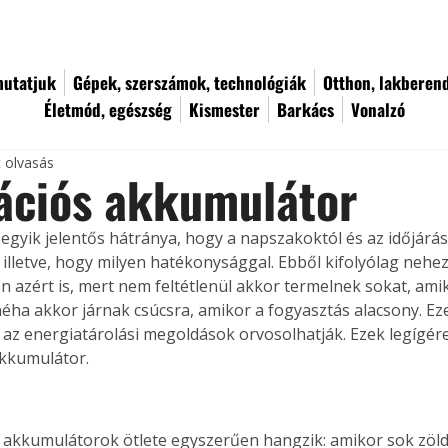
utatjuk
Gépek, szerszámok, technológiák
Otthon, lakberen
Életmód, egészség
Kismester
Barkács
Vonalzó
c olvasás
ációs akkumulátor
egyik jelentős hátránya, hogy a napszakoktól és az időjárás
 illetve, hogy milyen hatékonysággal. Ebből kifolyólag nehez
en azért is, mert nem feltétlenül akkor termelnek sokat, am
néha akkor járnak csúcsra, amikor a fogyasztás alacsony. Eze
 az energiatárolási megoldások orvosolhatják. Ezek legígér
akkumulátor.
s akkumulátorok ötlete egyszerűen hangzik: amikor sok zöld 