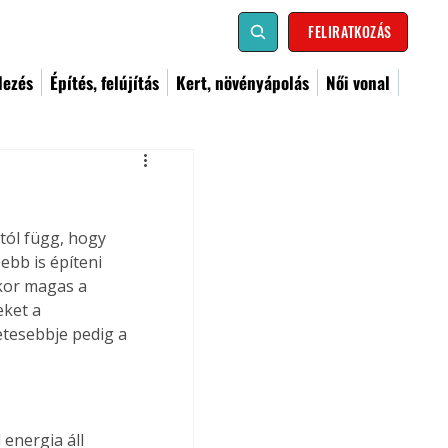
FELIRATKOZÁS
dezés
Építés, felújítás
Kert, növényápolás
Női vonal
tól függ, hogy 
ebb is építeni 
ikor magas a 
ket a 
etesebbje pedig a 
energia áll 