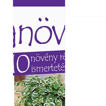
Ezermester lapszámai. A
Ezermester lapszámai
Laptapir kényelmes megoldás,
Laptapir kényelmes 
mert: – t
mert: – t
Yamaha koncepci