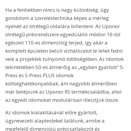
Ha a fentiekben nincs is nagy különbség, úgy 
gondolom a szereléstechnika képes a mérleg 
nyelvét az ötrétegű oldalára billenteni. Az Uponor 
ötrétegű présrendszere egyedülálló módon 16-tól 
egészen 110-es dimenzióig terjed, így akár a 
komplett épületen belüli vízhálózatot le lehet fedni 
vele a projektek túlnyomó többségében. Az idomok 
tekintetében 50-es átmérőig az „egyben gyártott” S-
Press és S-Press PLUS idomok 
költséghatékonyabbak, ám nagyobb átmérőben 
már belépünk az Uponor RS termékcsaládba, ahol 
az egyedi idomokat modulárisan illesztjük össze.
Az idomok kialakításánál előre gyártott, 
úgynevezett alaptesteket találunk, amibe a 
megfelelő dimenziójú préscsatlakozót és 