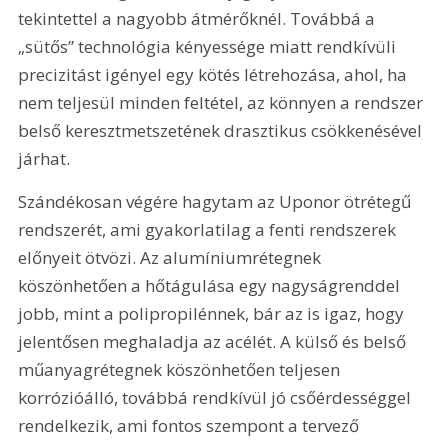
tekintettel a nagyobb átmérőknél. Továbbá a 
„sütős” technológia kényessége miatt rendkívüli 
precizitást igényel egy kötés létrehozása, ahol, ha 
nem teljesül minden feltétel, az könnyen a rendszer 
belső keresztmetszetének drasztikus csökkenésével 
járhat.
Szándékosan végére hagytam az Uponor ötrétegű 
rendszerét, ami gyakorlatilag a fenti rendszerek 
előnyeit ötvözi. Az alumíniumrétegnek 
köszönhetően a hőtágulása egy nagyságrenddel 
jobb, mint a polipropilénnek, bár az is igaz, hogy 
jelentősen meghaladja az acélét. A külső és belső 
műanyagrétegnek köszönhetően teljesen 
korrózióálló, továbbá rendkívül jó csőérdességgel 
rendelkezik, ami fontos szempont a tervező 