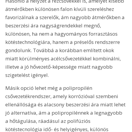
Hasonló a helyzet a rézcsövekkel is, amelyet kisebb 
átmérőkben különösen falon kívüli szereléshez 
favorizálnak a szerelők, ám nagyobb átmérőkben a 
beszerzési ára nagyságrendekkel megnő, 
különösen, ha nem a hagyományos forrasztásos 
kötéstechnológiára, hanem a préselős rendszerre 
gondolunk. Továbbá a korábban említett okok 
miatt körülményes acélcsővezetékkel kombinálni, 
illetve a jó hővezető-képessége miatt nagyobb 
szigetelést igényel.
Másik opció lehet még a polipropilén 
csővezetékrendszer, amely korrózióval szembeni 
ellenállósága és alacsony beszerzési ára miatt lehet 
jó alternatíva, ám a polipropilénnek a legnagyobb 
a hőtágulása, ráadásul az polifúziós 
kötéstecnológia idő- és helyigényes, különös 