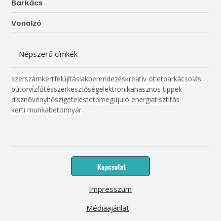
Barkács
Vonalzó
Népszerű címkék
szerszám
kert
felújítás
lakberendezés
kreatív ötlet
barkácsolás
bútor
víz
fűtés
szerkesztőség
elektronika
hasznos tippek
dísznövény
hőszigetelés
tető
megújuló energia
tisztítás
kerti munka
beton
nyár
Kapcsolat
Impresszum
Médiaajánlat