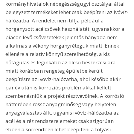
kormányhivatalok népegészségügyi osztályai által 
bejegyzett termékeket lehet csak beépíteni az ivóvíz-
hálózatba. A rendelet nem tiltja például a 
horganyzott acélcsövek használatát, ugyanakkor a 
piacon lévő csővezetékek jelentős hányada nem 
alkalmas a vékony horganyrétegük miatt. Ennek 
ellenére a relatív könnyű szerelhetőség, a kis 
hőtágulás és leginkább az olcsó beszerzési ára 
miatt korábban rengeteg épületbe került 
beépítésre az ivóvíz-hálózatba, ahol később akár 
pár év után is korróziós problémákkal kellett 
szembenézniük a projekt résztvevőinek. A korrózió 
hátterében rossz anyagminőség vagy helytelen 
anyagválasztás állt, ugyanis ivóvíz-hálózatba az 
acél és a réz rendszerelemeket csak szigorúan 
ebben a sorrendben lehet beépíteni a folyási 