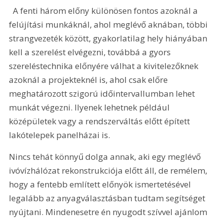
  A fenti három előny különösen fontos azoknál a 
felújítási munkáknál, ahol meglévő aknában, többi 
strangvezeték között, gyakorlatilag hely hiányában 
kell a szerelést elvégezni, továbbá a gyors 
szereléstechnika előnyére válhat a kivitelezőknek 
azoknál a projekteknél is, ahol csak előre 
meghatározott szigorú időintervallumban lehet 
munkát végezni. Ilyenek lehetnek például 
középületek vagy a rendszerváltás előtt épített 
lakótelepek panelházai is.
Nincs tehát könnyű dolga annak, aki egy meglévő 
ivóvízhálózat rekonstrukciója előtt áll, de remélem, 
hogy a fentebb említett előnyök ismertetésével 
legalább az anyagválasztásban tudtam segítséget 
nyújtani. Mindenesetre én nyugodt szívvel ajánlom 