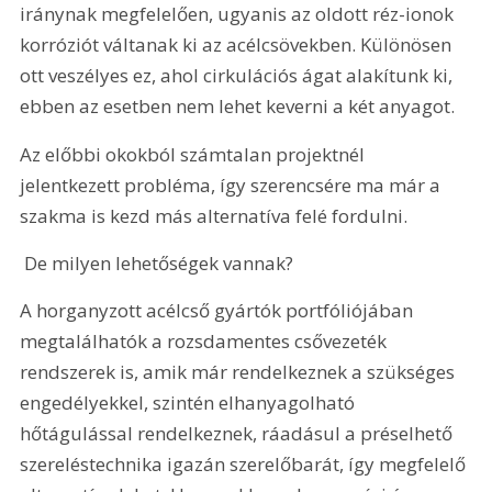
iránynak megfelelően, ugyanis az oldott réz-ionok 
korróziót váltanak ki az acélcsövekben. Különösen 
ott veszélyes ez, ahol cirkulációs ágat alakítunk ki, 
ebben az esetben nem lehet keverni a két anyagot.
Az előbbi okokból számtalan projektnél 
jelentkezett probléma, így szerencsére ma már a 
szakma is kezd más alternatíva felé fordulni.
 De milyen lehetőségek vannak?
A horganyzott acélcső gyártók portfóliójában 
megtalálhatók a rozsdamentes csővezeték 
rendszerek is, amik már rendelkeznek a szükséges 
engedélyekkel, szintén elhanyagolható 
hőtágulással rendelkeznek, ráadásul a préselhető 
szereléstechnika igazán szerelőbarát, így megfelelő 