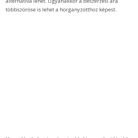
alternatíva lehet. Ugyanakkor a beszerzési ára 
többszöröse is lehet a horganyzotthoz képest.