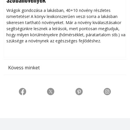
Virágok gondozása a lakásban, 40+10 növény részletes
ismertetése! A könyv lexikonszerűen veszi sorra a lakásban
s
sikeresen tart­ha­tó növényeket. Már a növény kiválasztásakor
h
segítségünkre lesznek a leírások, mert pontosan megtudjuk,
k
hogy milyen körülményekre (hőmérséklet, páratartalom stb.) van
szüksége a növénynek az egészséges fejlődéshez.
t
Kövess minket