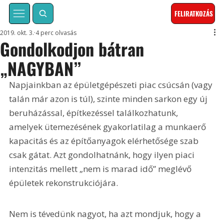
FELIRATKOZÁS
2019. okt. 3.
4 perc olvasás
Gondolkodjon bátran
„NAGYBAN”
Napjainkban az épületgépészeti piac csúcsán (vagy 
talán már azon is túl), szinte minden sarkon egy új 
beruházással, építkezéssel találkozhatunk, 
amelyek ütemezésének gyakorlatilag a munkaerő 
kapacitás és az építőanyagok elérhetősége szab 
csak gátat. Azt gondolhatnánk, hogy ilyen piaci 
intenzitás mellett „nem is marad idő” meglévő 
épületek rekonstrukciójára.
Nem is tévedünk nagyot, ha azt mondjuk, hogy a 