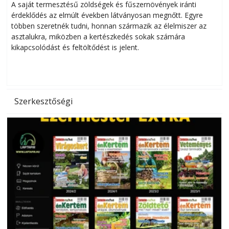
Helytakarékos kertészkedés
A saját termesztésű zöldségek és fűszernövények iránti
érdeklődés az elmúlt években látványosan megnőtt. Egyre
többen szeretnék tudni, honnan származik az élelmiszer az
l
asztalukra, miközben a kertészkedés sokak számára
kikapcsolódást és feltöltődést is jelent.
é
d
Szerkesztőségi