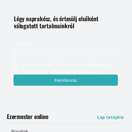
Légy naprakész, és értesülj elsőként
válogatott tartalmainkról
E-mail cím
*
Igen, szeretnék feliratkozni, és elfogadom az 
adatkezelést. 
Adatvédelmi tájékoztató
Feliratkozás
Ezermester online
Lap tetejére
Rovatok