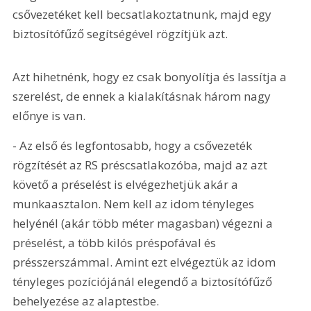
csővezetéket kell becsatlakoztatnunk, majd egy 
biztosítófűző segítségével rögzítjük azt.
Azt hihetnénk, hogy ez csak bonyolítja és lassítja a 
szerelést, de ennek a kialakításnak három nagy 
előnye is van.
- Az első és legfontosabb, hogy a csővezeték 
rögzítését az RS préscsatlakozóba, majd az azt 
követő a préselést is elvégezhetjük akár a 
munkaasztalon. Nem kell az idom tényleges 
helyénél (akár több méter magasban) végezni a 
préselést, a több kilós préspofával és 
présszerszámmal. Amint ezt elvégeztük az idom 
tényleges pozíciójánál elegendő a biztosítófűző 
behelyezése az alaptestbe.