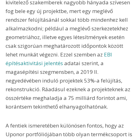
kivitelező szakemberek nagyobb hányada szívesen 
fog bele egy új projektbe, mert egy meglévő 
rendszer felújításánál sokkal több mindenhez kell 
alkalmazkodni; például a meglévő szerkezetekhez 
geometriához, illetve egyes létesítmények esetén 
csak szigorúan meghatározott időpontok között 
lehet munkát végezni. Ezzel szemben az 
EBI 
építésaktivitási jelentés
 adatai szerint, a 
magasépítési szegmensben, a 2019 II. 
negyedévében induló projektek 53%-a felújítás, 
rekonstrukció. Ráadásul ezeknek a projekteknek az 
összértéke meghaladja a 75 milliárd forintot ami, 
korántsem tekinthető elhanyagolhatónak.
A fentiek ismeretében különösen fontos, hogy az 
Uponor portfóliójában több olyan termékcsoport is 