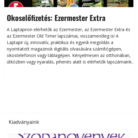
Okoselőfizetés: Ezermester Extra
A Laptapiron elérhetők az Ezermester, az Ezermester Extra és
az Ezermester Old Timer lapszámai, visszamenőleg is! A
Laptapir új, innovatív, praktikus és egyedi megoldás a
L
nyomtatott magazinok digitális olvasására számítógépen,
okostelefonon vagy táblagépen. Kényelmesen az otthonában,
útközben vagy nyaralás, pihenés alatt is elérhetők lapszámaink.
ú
Bárhol, bármikor, akár külföldön élve vagy dolgozva is
B
olvashatók az Ezermester lapszámai. A Laptapir kényelmes
megoldás, mert: – t
Kiadványaink