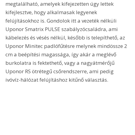
megtalálható, amelyek kifejezetten úgy lettek 
kifejlesztve, hogy alkalmasak legyenek 
felújításokhoz is. Gondolok itt a vezeték nélküli 
Uponor Smatrix PULSE szabályzócsaládra, ami 
kábelezés és vésés nélkül, később is telepíthető, az 
Uponor Minitec padlófűtésre melynek mindössze 2 
cm a beépítési magassága, így akár a meglévő 
burkolatra is fektethető, vagy a nagyátmérőjű 
Uponor RS ötrétegű csőrendszerre, ami pedig 
ivóvíz-hálózat felújításhoz kitűnő választás.