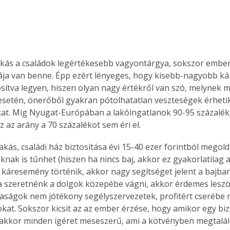
akás a családok legértékesebb vagyontárgya, sokszor ember
ája van benne. Épp ezért lényeges, hogy kisebb-nagyobb k
osítva legyen, hiszen olyan nagy értékről van szó, melynek
setén, önerőből gyakran pótolhatatlan veszteségek érhetik
at. Míg Nyugat-Európában a lakóingatlanok 90-95 százaléka 
 az arány a 70 százalékot sem éri el.
akás, családi ház biztosítása évi 15-40 ezer forintból megold
knak is tűnhet (hiszen ha nincs baj, akkor ez gyakorlatilag 
 káresemény történik, akkor nagy segítséget jelent a bajban
szeretnénk a dolgok közepébe vágni, akkor érdemes leszö
saságok nem jótékony segélyszervezetek, profitért cserébe 
okat. Sokszor kicsit az az ember érzése, hogy amikor egy biz
kkor minden ígéret meseszerű, ami a kötvényben megtalál