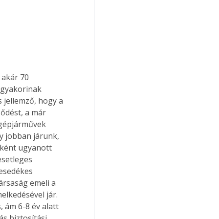
 akár 70 
 gyakorinak 
 jellemző, hogy a 
ődést, a már 
 gépjárművek 
gy jobban járunk, 
lként ugyanott 
esetleges 
 esedékes 
társaság emeli a 
elkedésével jár. 
 ám 6-8 év alatt 
s biztosítási 