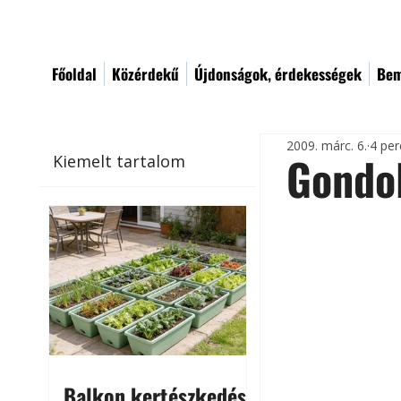
Főoldal
Közérdekű
Újdonságok, érdekességek
Bem
2009. márc. 6.
4 per
Gondol
Kiemelt tartalom
Balkon kertészkedés