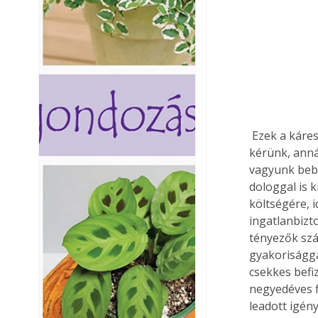
 Ezek a káresemények általában csoportokba vannak szedve, és minél több csoportot 
kérünk, anná
vagyunk bebi
dologgal is k
költségére, i
ingatlanbizto
tényezők szá
gyakoriságga
csekkes befi
negyedéves f
leadott igén