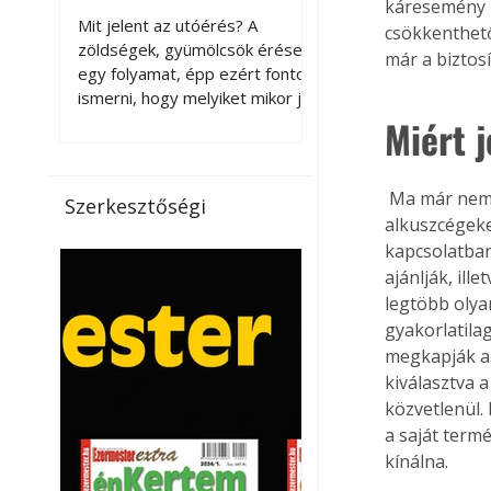
káresemény k
érnek tovább leszedés
Mit jelent az utóérés? A
csökkenthető
után?
zöldségek, gyümölcsök érése
már a biztos
egy folyamat, épp ezért fontos
ismerni, hogy melyiket mikor jó
leszedni. Meg kell különböztetni
Miért 
a gazdasági és a biológiai
érettséget. Például a
paradicsomot sokszor
 Ma már nem csak biztosítótársaságoknál köthetjük meg biztosításainkat, hanem 
Szerkesztőségi
gazdasági érettségben, azaz
alkuszcégeke
félig éretten szedik le, ezután
kapcsolatban
utaztatják hosszan, és még
ajánlják, il
pulton tartható kell legyen.
legtöbb olya
Utóérik eközben, de nem lesz
gyakorlatila
olyan ízű, mint amit a saját
megkapják a 
kertünkben, biológiai
kiválasztva 
érettségben szedünk le. Teljes
közvetlenül.
érettségben szedve nem
a saját term
tárolható h
kínálna. 