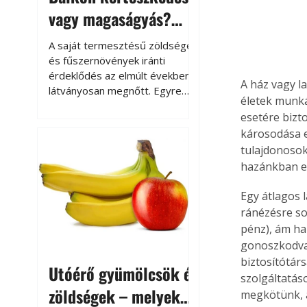
vagy magaságyás?
Helytakarékos
A saját termesztésű zöldségek
kertészkedés
és fűszernövények iránti
érdeklődés az elmúlt években
A ház vagy l
látványosan megnőtt. Egyre
életek munk
többen szeretnék tudni, honnan
esetére bizt
származik az élelmiszer az
károsodása e
asztalukra, miközben a
tulajdonosok
kertészkedés sokak számára
kikapcsolódást és feltöltődést
hazánkban ez
is jelent.
Egy átlagos l
ránézésre so
pénz), ám ha
gonoszkodva 
biztosítótár
Utóérő gyümölcsök és
szolgáltatás
zöldségek – melyek
megkötünk, a