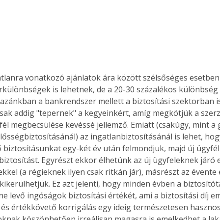
Együtt jobban megéri!
Bővebb információ itt!
k az
Együtt jobban megéri! A
atlanra vonatkozó ajánlatok ára között szélsőséges esetben
mester
könyvek tetszőleges
rkülönbségek is lehetnek, de a 20-30 százalékos különbség
er Old
párosítással kedvezményes
áron, 0 Ft postaköltséggel
zánkban a bankrendszer mellett a biztosítási szektorban is
ptapir új,
megrendelhetők!
sak addig "tepernek" a kegyeinkért, amíg megkötjük a szerz
és egyedi
él megbecsülése kevéssé jellemző. Emiatt (csakúgy, mint a
tt
lősségbiztosításánál) az ingatlanbiztosításánál is lehet, ho
lvasására
 biztosításunkat egy-két év után felmondjuk, majd új ügyfé
elefonon
biztosítást. Egyrészt ekkor élhetünk az új ügyfeleknek járó 
nyelmesen
kel (a régieknek ilyen csak ritkán jár), másrészt az évente
ben vagy
 kikerülhetjük. Ez azt jelenti, hogy minden évben a biztosító
t is
e levő ingóságok biztosítási értékét, ami a biztosítási díj em
. Bárhol,
ó és értékkövető korrigálás egy ideig természetesen hasznos,
ön élve
oknak köszönhetően irreálisan magasra is emelkedhet a laká
ashatók az