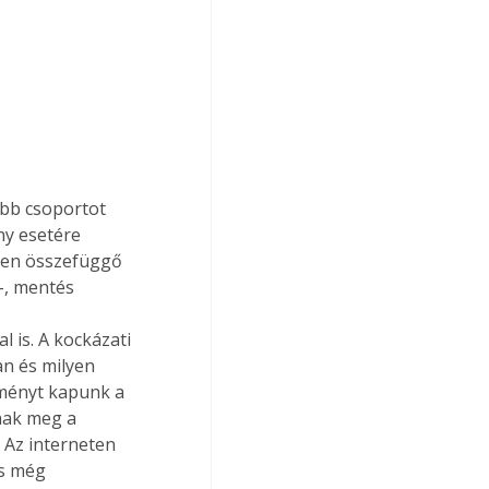
ny esetére 
ten összefüggő 
-, mentés 
l is. A kockázati 
an és milyen 
zményt kapunk a 
nak meg a 
 Az interneten 
s még 