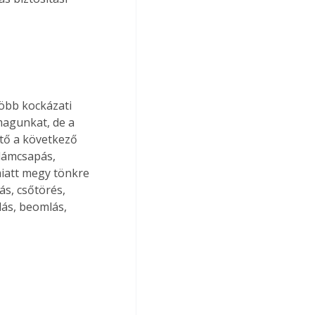
agunkat, de a 
ető a következő 
llámcsapás, 
miatt megy tönkre 
ás, csőtörés, 
ás, beomlás, 