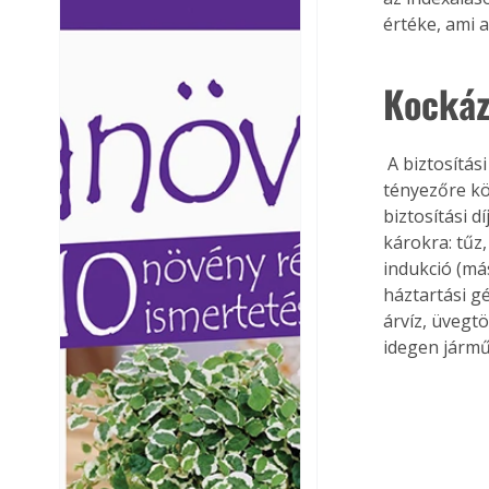
Ezermester lapszámai. A
Ezermester lapszámai
értéke, ami a
Laptapir kényelmes megoldás,
Laptapir kényelmes 
mert: – t
mert: – t
Kockáza
 A biztosítási díj sok tényezőtől függ egy adott ingatlan esetén is. Minél több kockázati 
tényezőre kö
biztosítási 
károkra: tűz
indukció (má
háztartási gé
árvíz, üvegt
idegen jármű