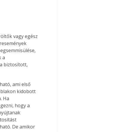
öltők vagy egész 
áresemények 
 megsemmisülése, 
 a 
biztosított, 
ható, ami első 
ablakon kidobott 
. Ha 
gezni, hogy a 
nyújtanak 
tosítást 
ható. De amikor 