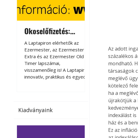
Okoselőfizetés:
Okoselőfizetés
Ezermester Extra
A Laptapiron elérhetők az
A Laptapiron elérhető
Az adott ing
Ezermester, az Ezermester
Ezermester, az Ezer
százalékos á
Extra és az Ezermester Old
Extra és az Ezermest
Timer lapszámai,
Timer lapszámai,
mondható. Ha
visszamenőleg is! A Laptapir új,
visszamenőleg is! A La
társaságok c
innovatív, praktikus és egyedi
innovatív, praktikus 
meglévő ügyf
megoldás a nyomtatott
megoldás a nyomtato
kötelező fele
magazinok digitális olvasására
magazinok digitális o
ha a meglévő
számítógépen, okostelefonon
számítógépen, okost
újrakötjük a 
vagy táblagépen. Kényelmesen
vagy táblagépen. Ké
kedvezmények
Kiadványaink
az otthonában, útközben vagy
az otthonában, útköz
indexálást is
nyaralás, pihenés alatt is
nyaralás, pihenés alat
ház és a benn
elérhetők lapszámaink. Bárhol,
elérhetők lapszámaink
Ez az infláci
bármikor, akár külföldön élve
bármikor, akár külföld
az indexálás
vagy dolgozva is olvashatók az
vagy dolgozva is olv