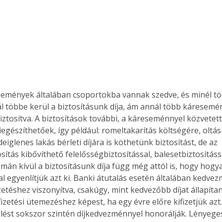
l többe kerül a biztosításunk díja, ám annál több káresemé
ztosítva. A biztosítások további, a káreseménnyel közvetet
iegészíthetőek, így például: romeltakarítás költségére, oltás
deiglenes lakás bérleti díjára is köthetünk biztosítást, de az 
sítás kibővíthető felelősségbiztosítással, balesetbiztosítássa
mán kívül a biztosításunk díja függ még attól is, hogy hogy
l egyenlítjük azt ki. Banki átutalás esetén általában kedve
zetéshez viszonyítva, csakúgy, mint kedvezőbb díjat állapíta
izetési ütemezéshez képest, ha egy évre előre kifizetjük azt.
ylést sokszor szintén díjkedvezménnyel honorálják. Lényege