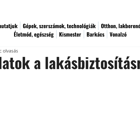
utatjuk
Gépek, szerszámok, technológiák
Otthon, lakberen
Életmód, egészség
Kismester
Barkács
Vonalzó
c olvasás
atok a lakásbiztosítás