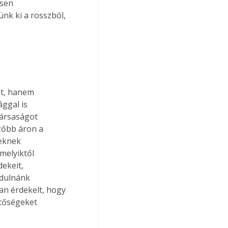
ősen 
nk ki a rosszból, 
ggal is 
társaságot 
zőbb áron a 
eknek 
melyiktől 
ekeit, 
rdulnánk 
an érdekelt, hogy 
etőségeket 