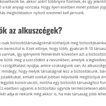
övetkezik be, akkor azért többnyire fizetnek, és így jelent
 a kár anyagi vonzata. Hogy ilyen esetben minél jobban jöjjü
ítás megkötésekor nyitott szemmel kell járnunk.
jók az alkuszcégek?
n keresztül is. Ezek előnye, hogy több, gyakran 8-10 társasá
 vannak, így igényeink felmérését követően azt a biztosító
letve kötik meg a szerződést a nevünkben, amelyik a legkedve
n szolgáltatást nyújtja, amire szükségünk van. Az alkuszcég
g mindegy, hogy melyik társaságnál lesz a biztosításunk, bár
jutalékukat, emiatt sokkal jobban képviselik megbízójuk érd
a legjobb konstrukciót, mintha egy biztosító társasághoz fo
 Ez esetben ugyanis a biztosítási ügynök természetesen abb
ékét adja el nekünk még akkor is, ha más társaság jobb leh