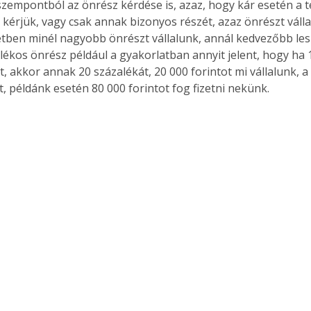
szempontból az önrész kérdése is, azaz, hogy kár esetén a te
 kérjük, vagy csak annak bizonyos részét, azaz önrészt válla
tben minél nagyobb önrészt vállalunk, annál kedvezőbb lesz
alékos önrész például a gyakorlatban annyit jelent, hogy ha 
 akkor annak 20 százalékát, 20 000 forintot mi vállalunk, a 
t, példánk esetén 80 000 forintot fog fizetni nekünk.
ertben,
Gyógyító növények: a
sban
természet kincsei az