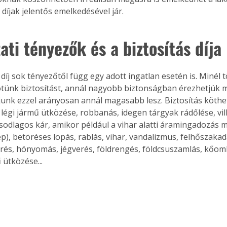
. A
 díjak jelentős emelkedésével jár.
megoldás,
ti tényezők és a biztosítás díja
tünk biztosítást, annál nagyobb biztonságban érezhetjük m
díjunk ezzel arányosan annál magasabb lesz. Biztosítás köth
, légi jármű ütközése, robbanás, idegen tárgyak rádőlése, vi
sodlagos kár, amikor például a vihar alatti áramingadozás 
p), betöréses lopás, rablás, vihar, vandalizmus, felhőszakad
örés, hónyomás, jégverés, földrengés, földcsuszamlás, kőoml
 ütközése...