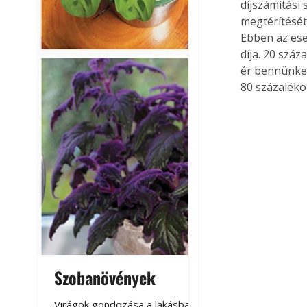
díjszámítási 
megtérítését
Ebben az ese
díja. 20 száz
ér bennünket,
80 százaléko
Szobanövények
Virágoskert: k
teraszon, laká
Virágok gondozása a lakásban,