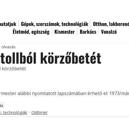
utatjuk
Gépek, szerszámok, technológiák
Otthon, lakberen
Életmód, egészség
Kismester
Barkács
Vonalzó
c olvasás
tollból körzőbetét
l körzőbetét
ermester alábbi nyomtatott lapszámában érhető el: 1973/már
ás
, technológiák
Oldtimer