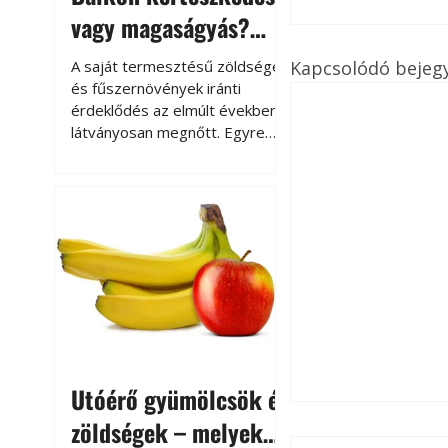
vagy magaságyás?
Helytakarékos
Kapcsolódó bejeg
A saját termesztésű zöldségek
kertészkedés
és fűszernövények iránti
érdeklődés az elmúlt években
látványosan megnőtt. Egyre
többen szeretnék tudni, honnan
származik az élelmiszer az
asztalukra, miközben a
kertészkedés sokak számára
kikapcsolódást és feltöltődést
is jelent.
Utóérő gyümölcsök és
zöldségek – melyek