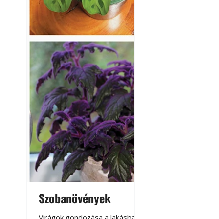
Szobanövények
Virágoskert: k
teraszon, laká
Virágok gondozása a lakásban,