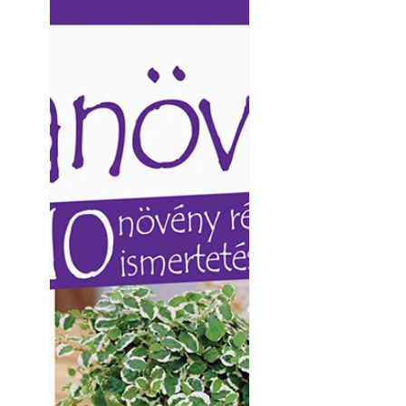
Ezermester lapszámai. A
Ezermester lapszámai
Laptapir kényelmes megoldás,
Laptapir kényelmes 
mert: – t
mert: – t