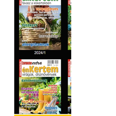
Kültéri hűtés: ho
a teraszt és a ker