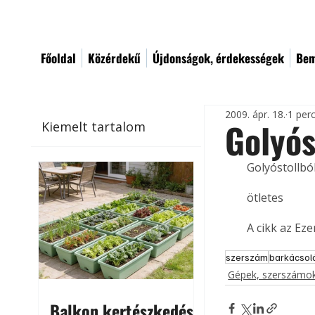
Főoldal
Közérdekű
Újdonságok, érdekességek
Bem
2009. ápr. 18.
1 per
Golyós
Kiemelt tartalom
Golyóstollbó
ötletes
A cikk az Ez
szerszám
barkácsol
Gépek, szerszámok
Balkon kertészkedés