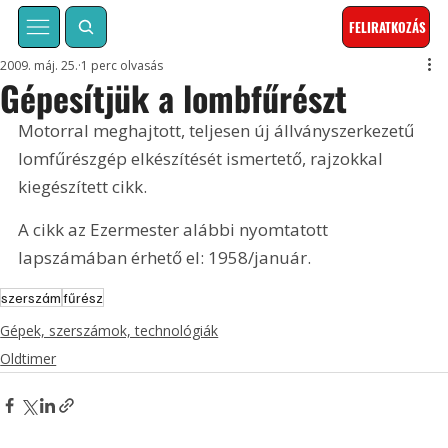
FELIRATKOZÁS
2009. máj. 25.
1 perc olvasás
Gépesítjük a lombfűrészt
Motorral meghajtott, teljesen új állványszerkezetű 
lomfűrészgép elkészítését ismertető, rajzokkal 
kiegészített cikk. 
A cikk az Ezermester alábbi nyomtatott 
lapszámában érhető el: 1958/január.
szerszám
fűrész
Gépek, szerszámok, technológiák
Oldtimer