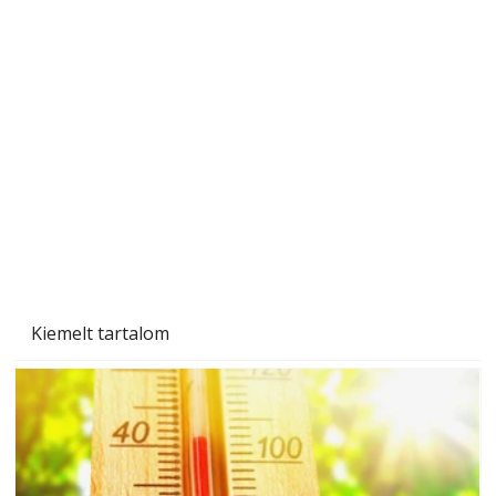
A varrógép és a varrás
Kiemelt tartalom