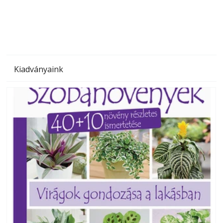
megoldás, mert: – t
Kiadványaink