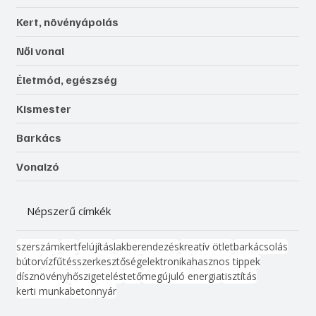
Kert, növényápolás
Női vonal
Életmód, egészség
Kismester
Barkács
Vonalzó
Népszerű címkék
szerszám
kert
felújítás
lakberendezés
kreatív ötlet
barkácsolás
bútor
víz
fűtés
szerkesztőség
elektronika
hasznos tippek
dísznövény
hőszigetelés
tető
megújuló energia
tisztítás
kerti munka
beton
nyár