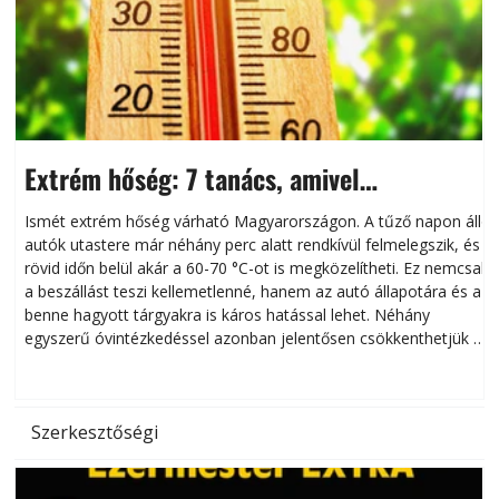
Extrém hőség: 7 tanács, amivel
megóvhatjuk autónkat a nyári károktól
Ismét extrém hőség várható Magyarországon. A tűző napon álló
autók utastere már néhány perc alatt rendkívül felmelegszik, és
rövid időn belül akár a 60-70 °C-ot is megközelítheti. Ez nemcsak
n
a beszállást teszi kellemetlenné, hanem az autó állapotára és a
benne hagyott tárgyakra is káros hatással lehet. Néhány
egyszerű óvintézkedéssel azonban jelentősen csökkenthetjük a
hőség káros hatásait.
l
Szerkesztőségi