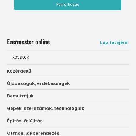
Feliratkozás
Ezermester online
Lap tetejére
Rovatok
Közérdekű
Újdonságok, érdekességek
Bemutatjuk
Gépek, szerszámok, technológiák
Építés, felújítás
Otthon, lakberendezés