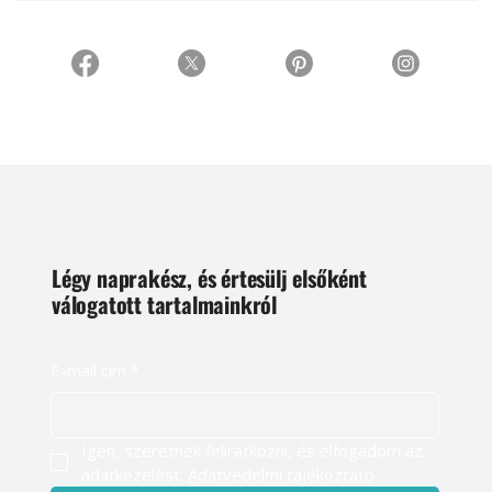
Légy naprakész, és értesülj elsőként
válogatott tartalmainkról
E-mail cím
*
Igen, szeretnék feliratkozni, és elfogadom az 
adatkezelést. 
Adatvédelmi tájékoztató