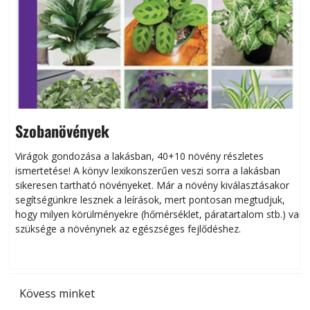
Szobanövények
Virágok gondozása a lakásban, 40+10 növény részletes
ismertetése! A könyv lexikonszerűen veszi sorra a lakásban
s
sikeresen tart­ha­tó növényeket. Már a növény kiválasztásakor
h
segítségünkre lesznek a leírások, mert pontosan megtudjuk,
k
hogy milyen körülményekre (hőmérséklet, páratartalom stb.) van
szüksége a növénynek az egészséges fejlődéshez.
t
Kövess minket