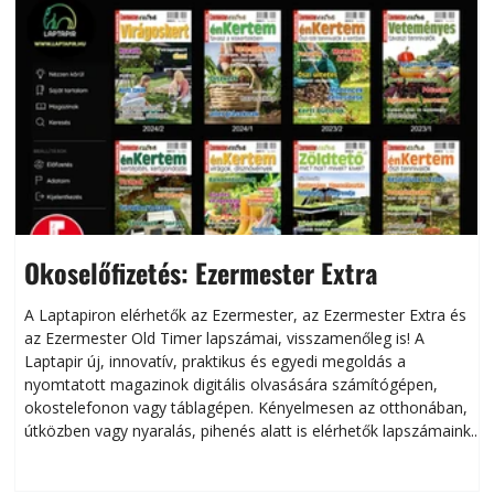
Okoselőfizetés: Ezermester Extra
A Laptapiron elérhetők az Ezermester, az Ezermester Extra és
az Ezermester Old Timer lapszámai, visszamenőleg is! A
Laptapir új, innovatív, praktikus és egyedi megoldás a
L
nyomtatott magazinok digitális olvasására számítógépen,
okostelefonon vagy táblagépen. Kényelmesen az otthonában,
útközben vagy nyaralás, pihenés alatt is elérhetők lapszámaink.
ú
Bárhol, bármikor, akár külföldön élve vagy dolgozva is
B
olvashatók az Ezermester lapszámai. A Laptapir kényelmes