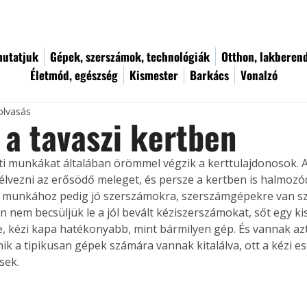
utatjuk
Gépek, szerszámok, technológiák
Otthon, lakberen
Életmód, egészség
Kismester
Barkács
Vonalzó
olvasás
a tavaszi kertben
rti munkákat általában örömmel végzik a kerttulajdonosok. A 
k élvezni az erősödő meleget, és persze a kertben is halmozó
 A munkához pedig jó szerszámokra, szerszámgépekre van s
nem becsüljük le a jól bevált kéziszerszámokat, sőt egy ki
e, kézi kapa hatékonyabb, mint bármilyen gép. És vannak az
mik a tipikusan gépek számára vannak kitalálva, ott a kézi 
sek.