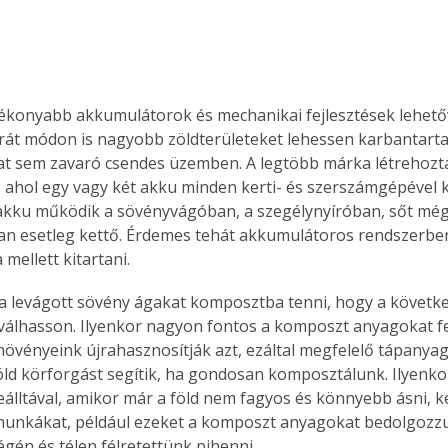
ékonyabb akkumulátorok és mechanikai fejlesztések lehetőv
át módon is nagyobb zöldterületeket lehessen karbantartan
t sem zavaró csendes üzemben. A legtöbb márka létrehozta
, ahol egy vagy két akku minden kerti- és szerszámgépével k
kku működik a sövényvágóban, a szegélynyíróban, sőt még 
an esetleg kettő. Érdemes tehát akkumulátoros rendszerbe
mellett kitartani.
 a levágott sövény ágakat komposztba tenni, hogy a követk
álhasson. Ilyenkor nagyon fontos a komposzt anyagokat fe
 növényeink újrahasznosítják azt, ezáltal megfelelő tápanya
zöld körforgást segítik, ha gondosan komposztálunk. Ilyenkor
beálltával, amikor már a föld nem fagyos és könnyebb ásni, 
munkákat, például ezeket a komposzt anyagokat bedolgozzuk
égén és télen félretettünk pihenni.