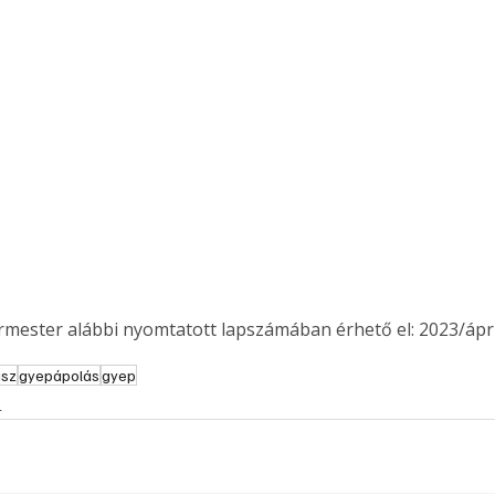
ermester alábbi nyomtatott lapszámában érhető el: 2023/ápril
asz
gyepápolás
gyep
s