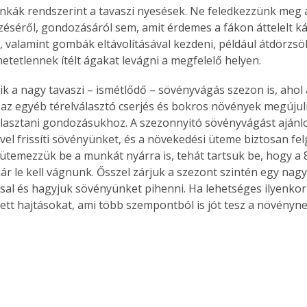
nkák rendszerint a tavaszi nyesések. Ne feledkezzünk meg 
zéséről, gondozásáról sem, amit érdemes a fákon áttelelt ká
 valamint gombák eltávolításával kezdeni, például átdörzsöl
etetlennek ítélt ágakat levágni a megfelelő helyen.
k a nagy tavaszi – ismétlődő – sövényvágás szezon is, ahol 
 az egyéb térelválasztó cserjés és bokros növények megúju
álasztani gondozásukhoz. A szezonnyitó sövényvágást ajánlo
vel frissíti sövényünket, és a növekedési üteme biztosan fel
 ütemezzük be a munkát nyárra is, tehát tartsuk be, hogy a 
ár le kell vágnunk. Ősszel zárjuk a szezont szintén egy nag
al és hagyjuk sövényünket pihenni. Ha lehetséges ilyenkor i
t hajtásokat, ami több szempontból is jót tesz a növénynek