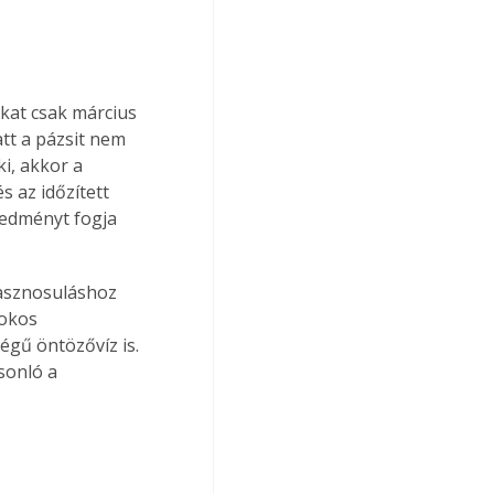
kat csak március 
t a pázsit nem 
i, akkor a 
 az időzített 
redményt fogja 
asznosuláshoz 
okos 
gű öntözővíz is. 
onló a 