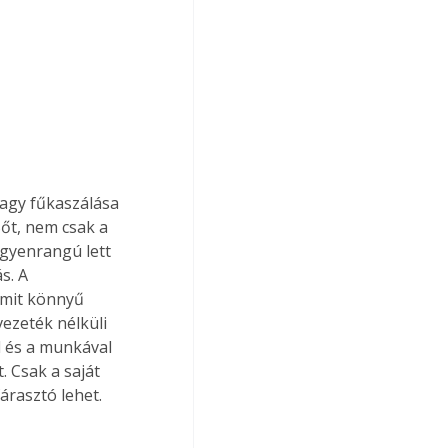
vagy fűkaszálása 
őt, nem csak a 
gyenrangú lett 
s. A 
amit könnyű 
ezeték nélküli 
l és a munkával 
. Csak a saját 
árasztó lehet.