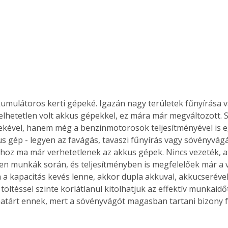
kumulátoros kerti gépeké. Igazán nagy területek fűnyírása 
elhetetlen volt akkus gépekkel, ez mára már megváltozott. S
ekével, hanem még a benzinmotorosok teljesítményével is e
s gép - legyen az favágás, tavaszi fűnyírás vagy sövényvágá
oz ma már verhetetlenek az akkus gépek. Nincs vezeték, 
lyen munkák során, és teljesítményben is megfelelőek már a v
 a kapacitás kevés lenne, akkor dupla akkuval, akkucseréve
ltéssel szinte korlátlanul kitolhatjuk az effektív munkaidőt
atárt ennek, mert a sövényvágót magasban tartani bizony f