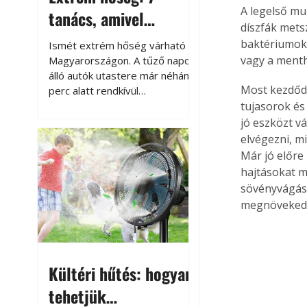
A legelső mu
tanács, amivel
díszfák mets
megóvhatjuk
baktériumok,
Ismét extrém hőség várható
autónkat a nyári
vagy a menth
Magyarországon. A tűző napon
álló autók utastere már néhány
károktól
Most kezdődi
perc alatt rendkívül
felmelegszik, és rövid időn belül
tujasorok és
akár a 60-70 °C-ot is
jó eszközt v
megközelítheti. Ez nemcsak a
elvégezni, mi
beszállást teszi kellemetlenné,
Már jó előre
hanem az autó állapotára és a
hajtásokat m
benne hagyott tárgyakra is
sövényvágáss
káros hatással lehet. Néhány
megnövekedet
egyszerű óvintézkedéssel
azonban jelentősen
csökkenthetjük a hőség káros
hatásait.
Kültéri hűtés: hogyan
tehetjük