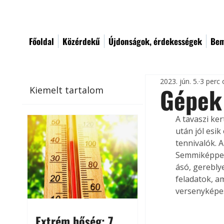
Főoldal
Közérdekű
Újdonságok, érdekességek
Bem
2023. jún. 5.
3 perc 
Gépek 
Kiemelt tartalom
A tavaszi ke
után jól esi
tennivalók.
Semmiképpen 
ásó, gerebly
feladatok, a
versenyképe
Extrém hőség: 7