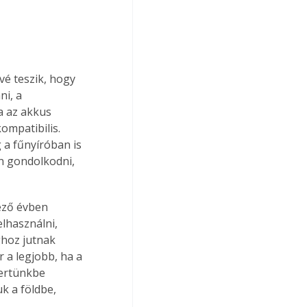
é teszik, hogy 
i, a 
 az akkus 
ompatibilis. 
a fűnyíróban is 
n gondolkodni, 
ező évben 
lhasználni, 
ghoz jutnak 
 a legjobb, ha a 
kertünkbe 
 a földbe, 