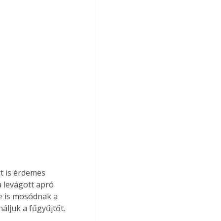
t is érdemes 
 levágott apró 
le is mosódnak a 
áljuk a fűgyűjtőt.