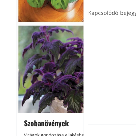
Kapcsolódó bejeg
Szobanövények
Virágoskert: k
teraszon, laká
Virágok gondozása a lakásban,