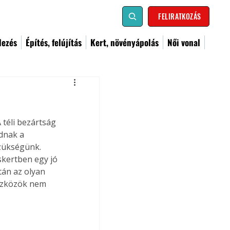
FELIRATKOZÁS
dezés
Építés, felújítás
Kert, növényápolás
Női vonal
téli bezártság 
dnak a 
zükségünk. 
skertben egy jó 
tán az olyan 
eszközök nem 