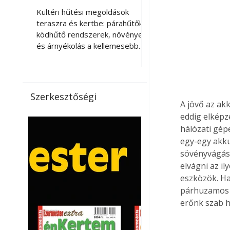
kellemesebbé a
Kültéri hűtési megoldások
teraszt és a kertet?
teraszra és kertbe: párahűtők,
ködhűtő rendszerek, növények
és árnyékolás a kellemesebb
nyári mikroklímáért. A kültéri
hűtés kérdése az utóbbi
években egyre nagyobb
jelentőséget kapott, ahogy a
Szerkesztőségi
nyári hőhullámok gyakoribbá és
A jövő az ak
intenzívebbé váltak. Míg
eddig elképz
korábban elsősorban a beltéri
hálózati gép
klímaberendezések jelentették
egy-egy akku
a megoldást a meleg ellen, ma
sövényvágásh
már egyre többen keresnek
elvágni az i
olyan kültéri hűtési
eszközök. Ha
lehetőségeket is, amelyek a
párhuzamos tö
teraszok, erkélyek, kertek vagy
erőnk szab h
vendégl