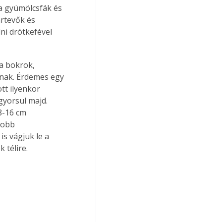
a gyümölcsfák és 
rtevők és 
ni drótkefével 
a bokrok, 
lnak. Érdemes egy 
tt ilyenkor 
gyorsul majd. 
8-16 cm 
yobb 
s vágjuk le a 
 télire.