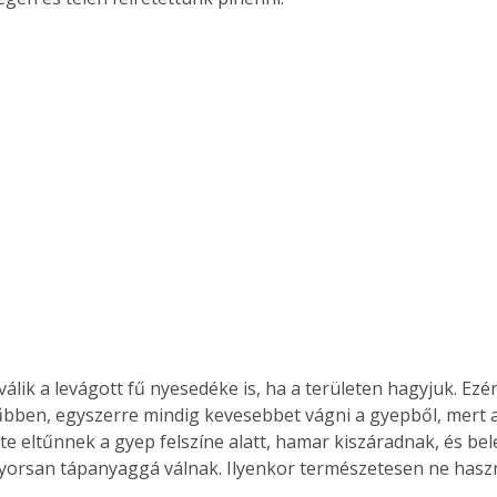
Együtt jobban megéri!
Bővebb információ itt!
k az
Együtt jobban megéri! A
mester
könyvek tetszőleges
er Old
párosítással kedvezményes
áron, 0 Ft postaköltséggel
ptapir új,
megrendelhetők!
és egyedi
tt
lvasására
elefonon
nyelmesen
álik a levágott fű nyesedéke is, ha a területen hagyjuk. Ezér
ben vagy
űbben, egyszerre mindig kevesebbet vágni a gyepből, mert a
t is
nte eltűnnek a gyep felszíne alatt, hamar kiszáradnak, és be
. Bárhol,
 gyorsan tápanyaggá válnak. Ilyenkor természetesen ne haszn
ön élve
ashatók az