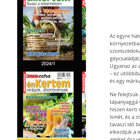
Az egyre hat
környezetbar
szomszédoka
gépcsaládját
Ugyanaz az a
– ez utóbbib
és egy márka 
Ne felejtsük
tápanyaggá v
hiszen kerti
ismét, és a 
tavaszi idő 
elkezdjük a 
amiket ősz v