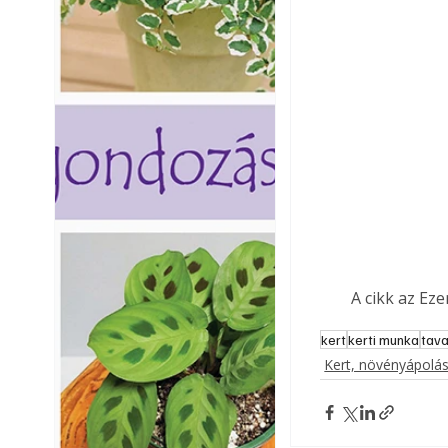
A cikk az Ez
kert
kerti munka
tav
Kert, növényápolá