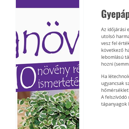
Ezermester lapszámai. A
Ezermester lapszámai
Gyepáp
Laptapir kényelmes megoldás,
Laptapir kényelmes 
mert: – t
mert: – t
Az időjárási
utolsó harma
vesz fel ért
következő há
lebomlású tá
hozni (semmi
Ha létechnol
ugyancsak sz
hőmérsékleth
A felszívód
tápanyagok 