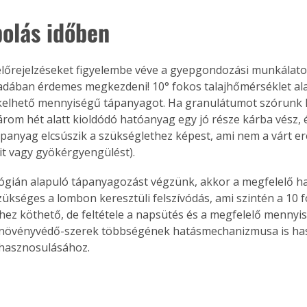
. A
olás időben
megoldás,
 előrejelzéseket figyelembe véve a gyepgondozási munkálato
dában érdemes megkezdeni! 10° fokos talajhőmérséklet alat
ékelhető mennyiségű tápanyagot. Ha granulátumot szórunk k
rom hét alatt kioldódó hatóanyag egy jó része kárba vész, és
panyag elcsúszik a szükséglethez képest, ami nem a várt e
t vagy gyökérgyengülést).
ógián alapuló tápanyagozást végzünk, akkor a megfelelő h
ükséges a lombon keresztüli felszívódás, ami szintén a 10 f
ez köthető, de feltétele a napsütés és a megfelelő mennyisé
ó növényvédő-szerek többségének hatásmechanizmusa is has
hasznosulásához.