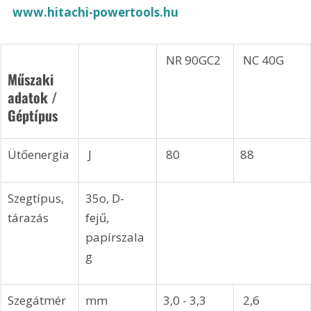
www.hitachi-powertools.hu
 NR 90GC2
 NC 40G
Műszaki 
adatok / 
Géptípus
Ütőenergia
 J
 80 
88
Szegtípus, 
35o, D-
tárazás 
fejű, 
papírszala
g
Szegátmér
mm 
3,0 - 3,3
 2,6