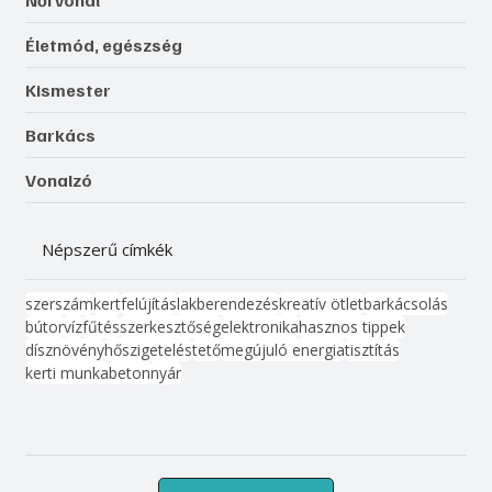
Életmód, egészség
Kismester
Barkács
Vonalzó
Népszerű címkék
szerszám
kert
felújítás
lakberendezés
kreatív ötlet
barkácsolás
bútor
víz
fűtés
szerkesztőség
elektronika
hasznos tippek
dísznövény
hőszigetelés
tető
megújuló energia
tisztítás
kerti munka
beton
nyár