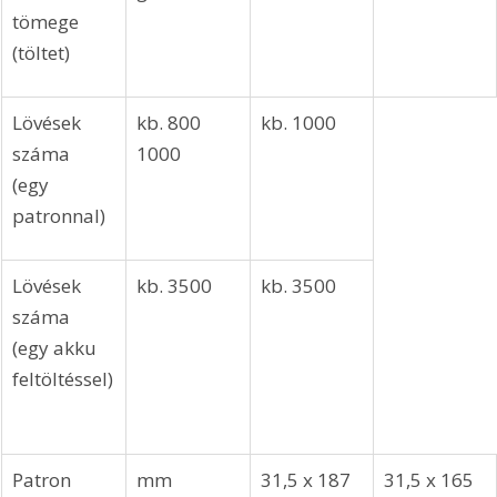
tömege 
(töltet) 
Lövések 
kb. 800  
kb. 1000
száma 
1000
(egy 
patronnal) 
Lövések 
kb. 3500
kb. 3500 
száma 
(egy akku 
feltöltéssel)
Patron 
mm 
31,5 x 187 
31,5 x 165