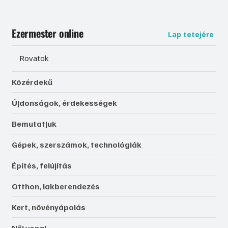
Ezermester online
Lap tetejére
Rovatok
Közérdekű
Újdonságok, érdekességek
Bemutatjuk
Gépek, szerszámok, technológiák
Építés, felújítás
Otthon, lakberendezés
Kert, növényápolás
Női vonal