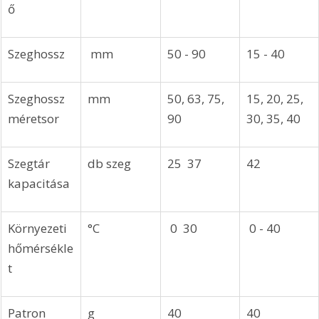
ő 
Szeghossz
 mm 
50 - 90 
15 - 40
Szeghossz 
mm 
50, 63, 75, 
15, 20, 25, 
méretsor 
90 
30, 35, 40
Szegtár 
db szeg 
25  37
42
kapacitása 
Környezeti 
°C
 0  30
 0 - 40
hőmérsékle
t 
Patron 
g
40
40