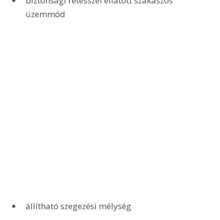
biztonsági retesszel ellátott szakaszos 
üzemmód
állítható szegezési mélység