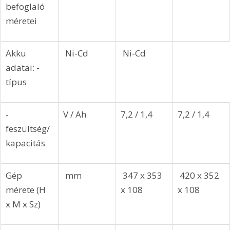
befoglaló 
méretei 
Akku 
 Ni-Cd 
 Ni-Cd
adatai: - 
típus
- 
V / Ah 
7,2 / 1,4 
7,2 / 1,4
feszültség/
kapacitás 
Gép 
 mm
 347 x 353 
 420 x 352 
mérete (H 
x 108
x 108
x M x Sz)