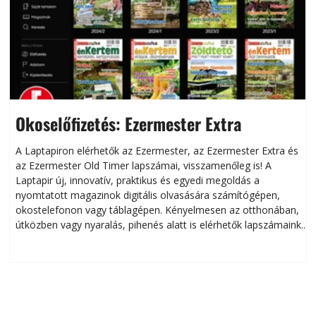
Okoselőfizetés: Ezermester Extra
A Laptapiron elérhetők az Ezermester, az Ezermester Extra és
az Ezermester Old Timer lapszámai, visszamenőleg is! A
Laptapir új, innovatív, praktikus és egyedi megoldás a
L
nyomtatott magazinok digitális olvasására számítógépen,
okostelefonon vagy táblagépen. Kényelmesen az otthonában,
útközben vagy nyaralás, pihenés alatt is elérhetők lapszámaink.
ú
Bárhol, bármikor, akár külföldön élve vagy dolgozva is
B
olvashatók az Ezermester lapszámai. A Laptapir kényelmes
megoldás, mert: – t