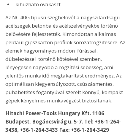
kihúzható övakaszt
Az NC 40G típusú szegbelövőt a nagyszilárdságú 
acélszegek betonba és acélszelvényekbe történő 
belövésére fejlesztették. Kimondottan alkalmas 
például gipszkarton profilok sorozatrögzítésére. Az 
elemek hagyományos módon  fúrással, 
dübelezéssel  történő kötésével szemben, 
lényegesen nagyobb a rögzítési sebesség, ami 
jelentős munkaidő megtakarítást eredményez. Az 
optimálisan kiegyensúlyozott, csúszásmentes, 
puhabetétes fogantyúval szerelt könnyű, kompakt 
gépek kényelmes munkavégzést biztosítanak.
Hitachi Power-Tools Hungary Kft. 1106 
Budapest, Bogáncsvirág u. 5-7. Tel: +36-1-264-
3438, +36-1-264-3433 Fax: +36-1-264-3429 