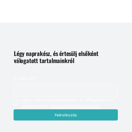
Légy naprakész, és értesülj elsőként
válogatott tartalmainkról
E-mail cím
*
Igen, szeretnék feliratkozni, és elfogadom az 
adatkezelést. 
Adatvédelmi tájékoztató
Feliratkozás