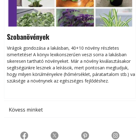
Szobanövények
Virágok gondozása a lakásban, 40+10 növény részletes
ismertetése! A könyv lexikonszerűen veszi sorra a lakásban
s
sikeresen tart­ha­tó növényeket. Már a növény kiválasztásakor
h
segítségünkre lesznek a leírások, mert pontosan megtudjuk,
k
hogy milyen körülményekre (hőmérséklet, páratartalom stb.) van
szüksége a növénynek az egészséges fejlődéshez.
t
Kövess minket