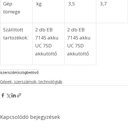
Gép 
 kg
 3,5
 3,7
tömege
Szállított 
2 db EB 
2 db EB 
tartozékok: 
714S akku 
714S akku 
UC 7SD 
UC 7SD 
akkutöltő 
akkutöltő 
szerszám
szögbelövő
Gépek, szerszámok, technológiák
Kapcsolódó bejegyzések