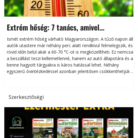
Extrém hőség: 7 tanács, amivel
megóvhatjuk autónkat a nyári károktól
Ismét extrém hőség várható Magyarországon. A tűző napon álló
autók utastere már néhány perc alatt rendkívül felmelegszik, és
rövid időn belül akár a 60-70 °C-ot is megközelítheti. Ez nemcsak
n
a beszállást teszi kellemetlenné, hanem az autó állapotára és a
benne hagyott tárgyakra is káros hatással lehet. Néhány
egyszerű óvintézkedéssel azonban jelentősen csökkenthetjük a
hőség káros hatásait.
l
Szerkesztőségi