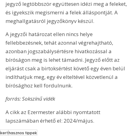
jegyző legtöbbször együttesen idézi meg a feleket, 
és igyekszik megismerni a felek álláspontját. A 
meghallgatásról jegyzőkönyv készül.
A jegyzői határozat ellen nincs helye 
fellebbezésnek, tehát azonnal végrehajtható, 
azonban jogszabálysértésre hivatkozással a 
bíróságon meg is lehet támadni. Jegyző előtt az 
eljárást csak a birtoksértést követő egy éven belül 
indíthatjuk meg, egy év elteltével közvetlenül a 
bírósághoz kell fordulnunk.
forrás: Sokszínű vidék
A cikk az Ezermester alábbi nyomtatott 
lapszámában érhető el: 2024/május.
kert
hasznos tippek