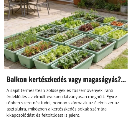
Balkon kertészkedés vagy magaságyás?
Helytakarékos kertészkedés
A saját termesztésű zöldségek és fűszernövények iránti
érdeklődés az elmúlt években látványosan megnőtt. Egyre
többen szeretnék tudni, honnan származik az élelmiszer az
l
asztalukra, miközben a kertészkedés sokak számára
kikapcsolódást és feltöltődést is jelent.
é
d