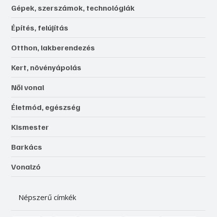
Gépek, szerszámok, technológiák
Építés, felújítás
Otthon, lakberendezés
Kert, növényápolás
Női vonal
Életmód, egészség
Kismester
Barkács
Vonalzó
Népszerű címkék