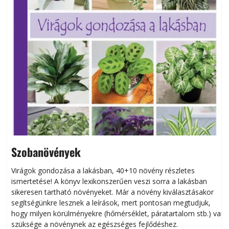
Szobanövények
Virágok gondozása a lakásban, 40+10 növény részletes
ismertetése! A könyv lexikonszerűen veszi sorra a lakásban
s
sikeresen tart­ha­tó növényeket. Már a növény kiválasztásakor
h
segítségünkre lesznek a leírások, mert pontosan megtudjuk,
k
hogy milyen körülményekre (hőmérséklet, páratartalom stb.) van
szüksége a növénynek az egészséges fejlődéshez.