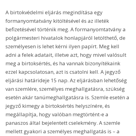
A birtokvédelmi eljárás megindítása egy 
formanyomtatvány kitöltésével és az illeték 
befizetésével történik meg. A formanyomtatvány a 
polgármesteri hivatalok honlapjáról letölthető, de 
személyesen is lehet kérni ilyen papírt. Meg kell 
adni a felek adatait, illetve azt, hogy mivel valósult 
meg a birtoksértés, és ha vannak bizonyítékaink 
ezzel kapcsolatosan, azt is csatolni kell. A jegyző 
eljárási határideje 15 nap. Az eljárásban lehetőség 
van szemlére, személyes meghallgatásra, szükség 
esetén akár tanúmeghallgatásra is. Szemle esetén a 
jegyző kimegy a birtoksértés helyszínére, és 
megállapítja, hogy valóban megtörtént-e a 
panaszos által bejelentett cselekmény. A szemle 
mellett gyakori a személyes meghallgatás is – a 