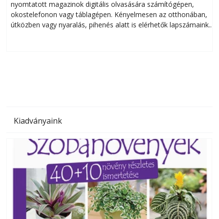
nyomtatott magazinok digitális olvasására számítógépen,
okostelefonon vagy táblagépen. Kényelmesen az otthonában,
útközben vagy nyaralás, pihenés alatt is elérhetők lapszámaink.
ú
Bárhol, bármikor, akár külföldön élve vagy dolgozva is
B
olvashatók az Ezermester lapszámai. A Laptapir kényelmes
megoldás, mert: – t
Kiadványaink