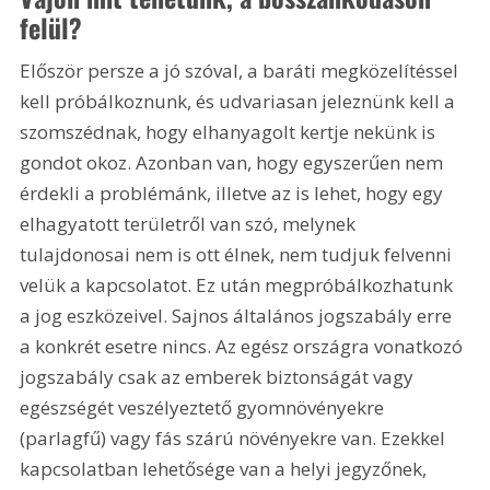
felül?
Először persze a jó szóval, a baráti megközelítéssel 
kell próbálkoznunk, és udvariasan jeleznünk kell a 
szomszédnak, hogy elhanyagolt kertje nekünk is 
gondot okoz. Azonban van, hogy egyszerűen nem 
érdekli a problémánk, illetve az is lehet, hogy egy 
elhagyatott területről van szó, melynek 
tulajdonosai nem is ott élnek, nem tudjuk felvenni 
velük a kapcsolatot. Ez után megpróbálkozhatunk 
a jog eszközeivel. Sajnos általános jogszabály erre 
a konkrét esetre nincs. Az egész országra vonatkozó 
jogszabály csak az emberek biztonságát vagy 
egészségét veszélyeztető gyomnövényekre 
(parlagfű) vagy fás szárú növényekre van. Ezekkel 
kapcsolatban lehetősége van a helyi jegyzőnek, 