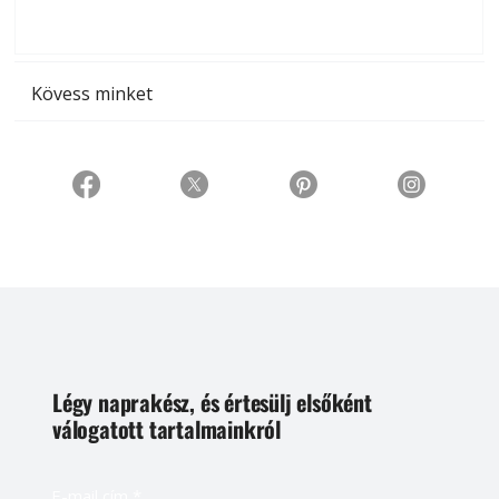
t
Kövess minket
Légy naprakész, és értesülj elsőként
válogatott tartalmainkról
E-mail cím
*