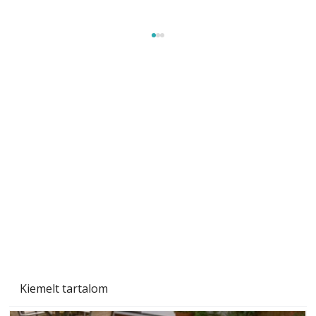
Naptej vagy napolaj? Melyiket válasszuk, és
miben különböznek?
Kiemelt tartalom