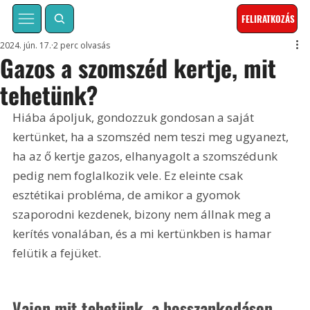
FELIRATKOZÁS
2024. jún. 17.
2 perc olvasás
Gazos a szomszéd kertje, mit
tehetünk?
Hiába ápoljuk, gondozzuk gondosan a saját 
kertünket, ha a szomszéd nem teszi meg ugyanezt, 
ha az ő kertje gazos, elhanyagolt a szomszédunk 
pedig nem foglalkozik vele. Ez eleinte csak 
esztétikai probléma, de amikor a gyomok 
szaporodni kezdenek, bizony nem állnak meg a 
kerítés vonalában, és a mi kertünkben is hamar 
felütik a fejüket.
Vajon mit tehetünk, a bosszankodáson 