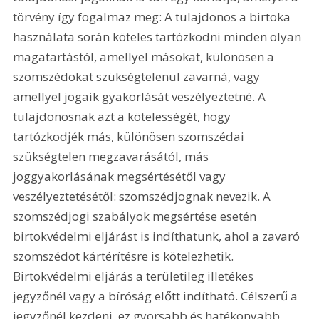
törvény így fogalmaz meg: A tulajdonos a birtoka 
használata során köteles tartózkodni minden olyan 
magatartástól, amellyel másokat, különösen a 
szomszédokat szükségtelenül zavarná, vagy 
amellyel jogaik gyakorlását veszélyeztetné. A 
tulajdonosnak azt a kötelességét, hogy 
tartózkodjék más, különösen szomszédai 
szükségtelen megzavarásától, más 
joggyakorlásának megsértésétől vagy 
veszélyeztetésétől: szomszédjognak nevezik. A 
szomszédjogi szabályok megsértése esetén 
birtokvédelmi eljárást is indíthatunk, ahol a zavaró 
szomszédot kártérítésre is kötelezhetik. 
Birtokvédelmi eljárás a területileg illetékes 
jegyzőnél vagy a bíróság előtt indítható. Célszerű a 
jegyzőnél kezdeni, ez gyorsabb és hatékonyabb 