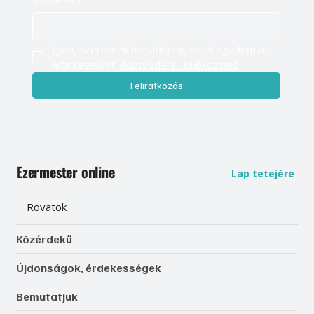
Igen, szeretnék feliratkozni, és elfogadom az 
adatkezelést. 
Adatvédelmi tájékoztató
Feliratkozás
Ezermester online
Lap tetejére
Rovatok
Közérdekű
Újdonságok, érdekességek
Bemutatjuk