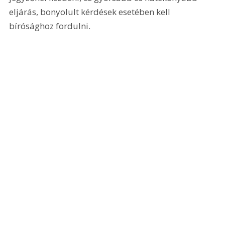
eljárás, bonyolult kérdések esetében kell 
bírósághoz fordulni.