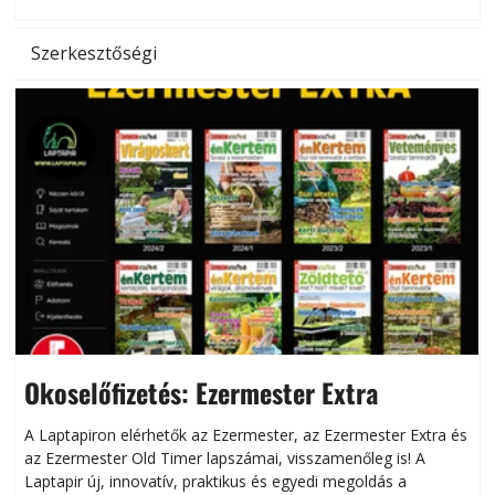
Szerkesztőségi
Okoselőfizetés: Ezermester Extra
A Laptapiron elérhetők az Ezermester, az Ezermester Extra és
az Ezermester Old Timer lapszámai, visszamenőleg is! A
Laptapir új, innovatív, praktikus és egyedi megoldás a
L