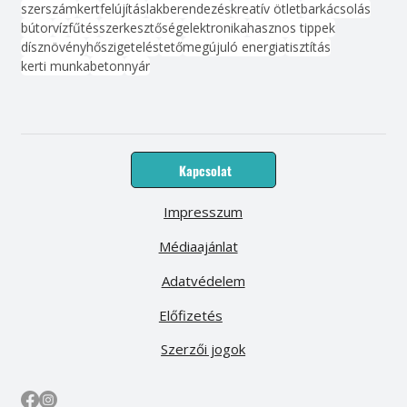
szerszám
kert
felújítás
lakberendezés
kreatív ötlet
barkácsolás
bútor
víz
fűtés
szerkesztőség
elektronika
hasznos tippek
dísznövény
hőszigetelés
tető
megújuló energia
tisztítás
kerti munka
beton
nyár
Kapcsolat
Impresszum
Médiaajánlat
Adatvédelem
Előfizetés
Szerzői jogok