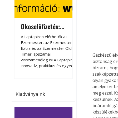
Okoselőfizetés:
Okoselőfizetés
Ezermester Extra
A Laptapiron elérhetők az
A Laptapiron elérhető
Ezermester, az Ezermester
Ezermester, az Ezer
Extra és az Ezermester Old
Extra és az Ezermest
Timer lapszámai,
Timer lapszámai,
Gázkészüléke
visszamenőleg is! A Laptapir új,
visszamenőleg is! A La
biztonság ér
innovatív, praktikus és egyedi
innovatív, praktikus 
bíztatni, hog
megoldás a nyomtatott
megoldás a nyomtato
szakképzetts
magazinok digitális olvasására
magazinok digitális o
olyan gyakori
számítógépen, okostelefonon
számítógépen, okost
amelyeket fe
vagy táblagépen. Kényelmesen
vagy táblagépen. Ké
meg ezzel. K
Kiadványaink
az otthonában, útközben vagy
az otthonában, útköz
készülnek. Az
nyaralás, pihenés alatt is
nyaralás, pihenés alat
beáramló gáz
elérhetők lapszámaink. Bárhol,
elérhetők lapszámaink
készülékekbe
bármikor, akár külföldön élve
bármikor, akár külföld
vagy dolgozva is olvashatók az
vagy dolgozva is olv