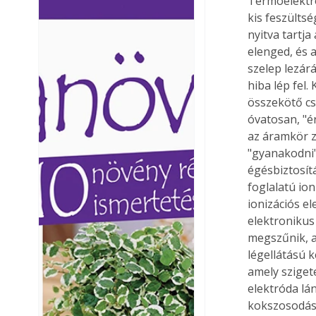
Termoelektro
Ezermester lapszámai. A
Ezermester lapszámai
kis feszülts
Laptapir kényelmes megoldás,
Laptapir kényelmes 
nyitva tartj
mert: – t
mert: – t
elenged, és a
szelep lezár
hiba lép fel
összekötő cs
óvatosan, "ér
az áramkör z
"gyanakodni",
égésbiztosít
foglalatú ion
ionizációs e
elektronikus
megszűnik, a
légellátású 
amely szigete
elektróda lá
kokszosodásr