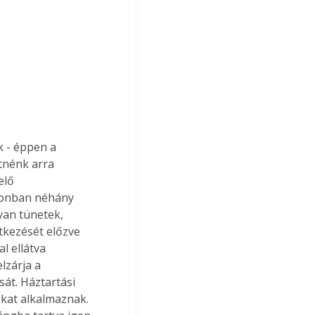
 - éppen a 
tnénk arra 
elő 
azonban néhány 
yan tünetek, 
tkezését előzve 
l ellátva 
lzárja a 
át. Háztartási 
kat alkalmaznak. 