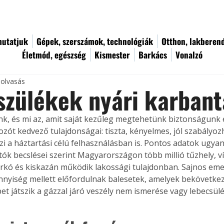
utatjuk
Gépek, szerszámok, technológiák
Otthon, lakberen
Életmód, egészség
Kismester
Barkács
Vonalzó
 olvasás
zülékek nyári karbant
ünk, és mi az, amit saját kezűleg megtehetünk biztonságunk 
zót kedvező tulajdonságai: tiszta, kényelmes, jól szabályozh
zi a háztartási célú felhasználásban is. Pontos adatok ugyan
tók becslései szerint Magyarországon több millió tűzhely, ví
irkó és kiskazán működik lakossági tulajdonban. Sajnos emel
nyiség mellett előfordulnak balesetek, amelyek bekövetke
et játszik a gázzal járó veszély nem ismerése vagy lebecsülé