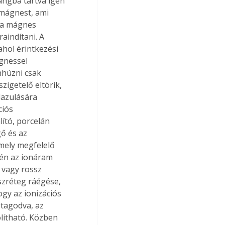
ángba tartva igen 
omágnest, ami 
, a mágnes 
aindítani. A 
hol érintkezési 
gnessel 
nhúzni csak 
zigetelő eltörik, 
lazulására 
ciós 
ító, porcelán 
ő és az 
mely megfelelő 
tén az ionáram 
 vagy rossz 
szréteg ráégése, 
ogy az ionizációs 
tagodva, az 
lítható. Közben 