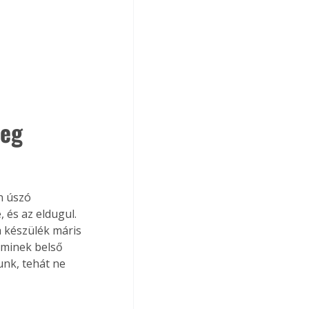
eg 
n úszó 
és az eldugul. 
a készülék máris 
aminek belső 
unk, tehát ne 