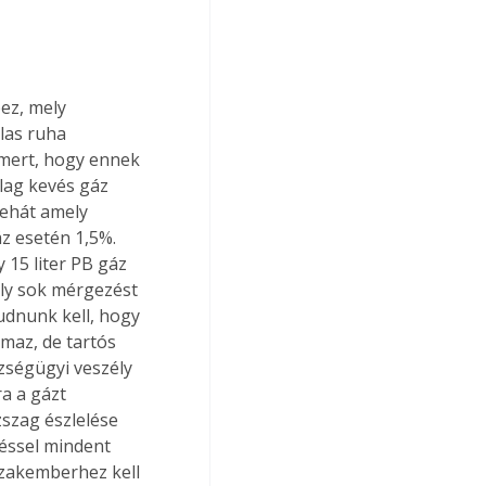
ez, mely 
las ruha 
smert, hogy ennek 
lag kevés gáz 
tehát amely 
z esetén 1,5%. 
 15 liter PB gáz 
ly sok mérgezést 
dnunk kell, hogy 
maz, de tartós 
zségügyi veszély 
a a gázt 
szag észlelése 
téssel mindent 
zakemberhez kell 