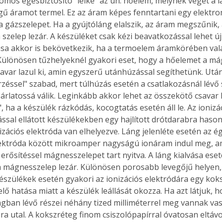
mos égésbiztosító "lelke" az ún. hőelem, melynek végét a l
. A
égű áramot termel. Ez az áram képes fenntartani egy elektr
megoldás,
a a gázszelepet. Ha a gyújtóláng elalszik, az áram megszűnik
 szelep lezár. A készüléket csak kézi beavatkozással lehet újr
ása akkor is bekövetkezik, ha a termoelem áramkörében vala
. Különösen tűzhelyeknél gyakori eset, hogy a hőelemet a má
avar lazul ki, amin egyszerű utánhúzással segíthetünk. Utá
zéssel" szabad, mert túlhúzás esetén a csatlakozásnál lévő s
árlatossá válik. Leginkább akkor lehet az összekötő csavar 
 ha a készülék rázkódás, kocogtatás esetén áll le. Az ionizá
ással ellátott készülékekben egy hajlított drótdarabra hasonl
izációs elektróda van elhelyezve. Láng jelenléte esetén az ég
lektróda között mikroamper nagyságú ionáram indul meg, a
 erősítéssel mágnesszelepet tart nyitva. A láng kialvása ese
 mágnesszelep lezár. Különösen porosabb levegőjű helyen,
készülékek esetén gyakori az ionizációs elektródára egy kok
lő hatása miatt a készülék leállását okozza. Ha azt látjuk, h
ngban lévő részei néhány tized milliméterrel meg vannak vas
a utal. A kokszréteg finom csiszolópapírral óvatosan eltávo