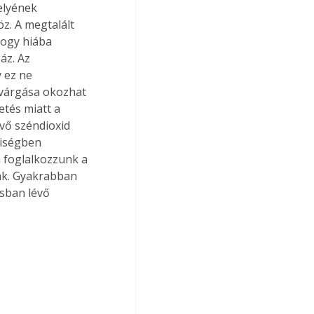
elyének 
z. A megtalált 
hogy hiába 
áz. Az 
 ez ne 
ivárgása okozhat 
tés miatt a 
vő széndioxid 
yiségben 
 foglalkozzunk a 
nk. Gyakrabban 
ásban lévő 