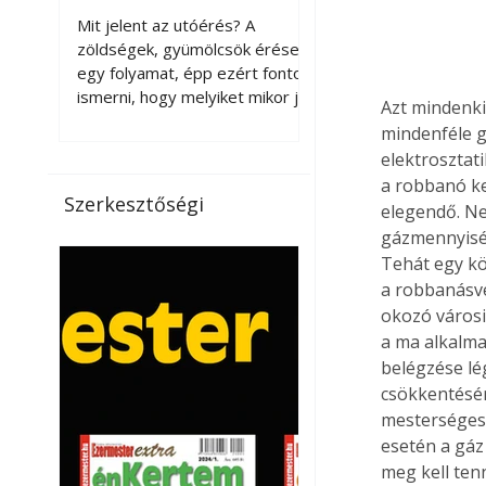
érnek tovább leszedés
Mit jelent az utóérés? A
után?
zöldségek, gyümölcsök érése
egy folyamat, épp ezért fontos
ismerni, hogy melyiket mikor jó
Azt mindenki
leszedni. Meg kell különböztetni
mindenféle gy
a gazdasági és a biológiai
elektrosztat
érettséget. Például a
a robbanó ke
paradicsomot sokszor
Szerkesztőségi
elegendő. Ne
gazdasági érettségben, azaz
gázmennyiség
félig éretten szedik le, ezután
Tehát egy kö
utaztatják hosszan, és még
pulton tartható kell legyen.
a robbanásve
Utóérik eközben, de nem lesz
okozó városi
olyan ízű, mint amit a saját
a ma alkalma
kertünkben, biológiai
belégzése lé
érettségben szedünk le. Teljes
csökkentésér
érettségben szedve nem
mesterségese
tárolható h
esetén a gáz
meg kell te