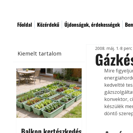
Főoldal
Közérdekű
Újdonságok, érdekességek
Bem
2008. máj. 1.
8 perc
Gázkés
Kiemelt tartalom
Mire figyelj
energiahordo
kedveltté tes
gázszolgálta
konvektor, c
készülék men
döntő szerep
Balkon kertészkedés