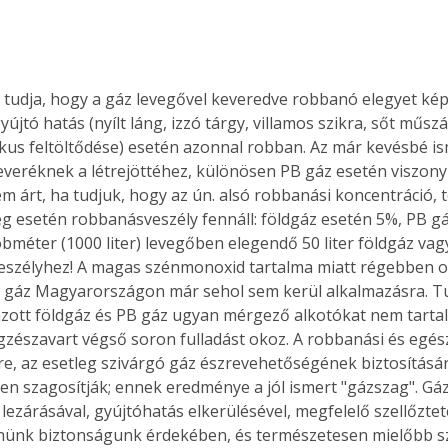
 tudja, hogy a gáz levegővel keveredve robbanó elegyet kép
újtó hatás (nyílt láng, izzó tárgy, villamos szikra, sőt műszá
ikus feltöltődése) esetén azonnal robban. Az már kevésbé i
veréknek a létrejöttéhez, különösen PB gáz esetén viszony
m árt, ha tudjuk, hogy az ún. alsó robbanási koncentráció, 
 esetén robbanásveszély fennáll: földgáz esetén 5%, PB gá
bméter (1000 liter) levegőben elegendő 50 liter földgáz vagy
szélyhez! A magas szénmonoxid tartalma miatt régebben o
 gáz Magyarországon már sehol sem kerül alkalmazásra. Tu
zott földgáz és PB gáz ugyan mérgező alkotókat nem tartal
gzészavart végső soron fulladást okoz. A robbanási és egés
e, az esetleg szivárgó gáz észrevehetőségének biztosításár
n szagosítják; ennek eredménye a jól ismert "gázszag". Gáz
 lezárásával, gyújtóhatás elkerülésével, megfelelő szellőzte
nnünk biztonságunk érdekében, és természetesen mielőbb s