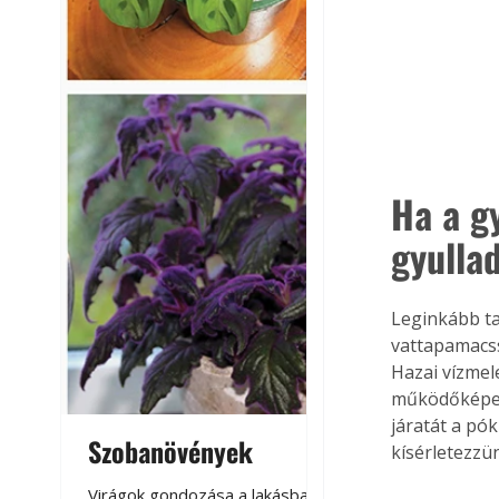
Ha a g
gyulla
Leginkább ta
vattapamacss
Hazai vízmele
működőképess
járatát a pók
Szobanövények
Virágoskert: k
kísérletezzün
teraszon, laká
Virágok gondozása a lakásban,