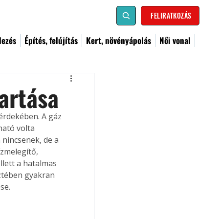
FELIRATKOZÁS
dezés
Építés, felújítás
Kert, növényápolás
Női vonal
artása
érdekében. A gáz 
ató volta 
 nincsenek, de a 
zmelegítő, 
lett a hatalmas 
ztében gyakran 
se.