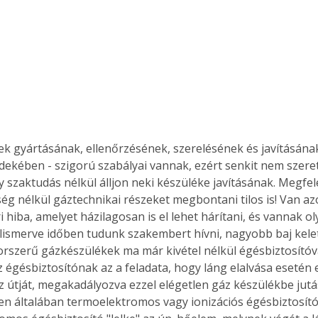
Együtt jobban megéri!
Bővebb információ itt!
k az
Együtt jobban megéri! A
mester
könyvek tetszőleges
er Old
párosítással kedvezményes
áron, 0 Ft postaköltséggel
k gyártásának, ellenőrzésének, szerelésének és javításának
ptapir új,
megrendelhetők!
dekében - szigorú szabályai vannak, ezért senkit nem szere
és egyedi
y szaktudás nélkül álljon neki készüléke javításának. Megfel
tt
ég nélkül gáztechnikai részeket megbontani tilos is! Van 
lvasására
 hiba, amelyet házilagosan is el lehet hárítani, és vannak ol
elefonon
lismerve időben tudunk szakembert hívni, nagyobb baj kele
nyelmesen
orszerű gázkészülékek ma már kivétel nélkül égésbiztosítóva
ben vagy
 égésbiztosítónak az a feladata, hogy láng elalvása esetén e
t is
 útját, megakadályozva ezzel elégetlen gáz készülékbe jutás
. Bárhol,
n általában termoelektromos vagy ionizációs égésbiztosító
ön élve
ashatók az