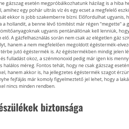
yhe gázszag esetén megpróbálkozhatunk házilag is a hiba h
l, amihez egy pohár ultrás víz és egy ecset a megfelelő eszkö
ását ekkor is jobb szakemberre bízni. Előfordulhat ugyanis, 
 a hollandit, a benne lévő tömítést már régen "megette" a g
tömítőanyagoknak ugyanis pentánállónak kell lenniük, hogy
 elő. A gázfelhasználás során nem csak az elégetlen gáz sz
lyt, hanem a nem megfelelően megoldott égéstermék-elveze
 térbe jutó égéstermék is. Az égéstermékben mindig jelen lé
 és fulladást okoz, a szénmonoxid pedig már igen kis menn
is halálos méreg. Fontos tehát, hogy ne csak gázszag esetén
el, hanem akkor is, ha jellegzetes égéstermék szagot érzü
nyhe fejfájás már komoly figyelmeztető jel lehet, hogy a lak
el nincs minden rendben.
észülékek biztonsága