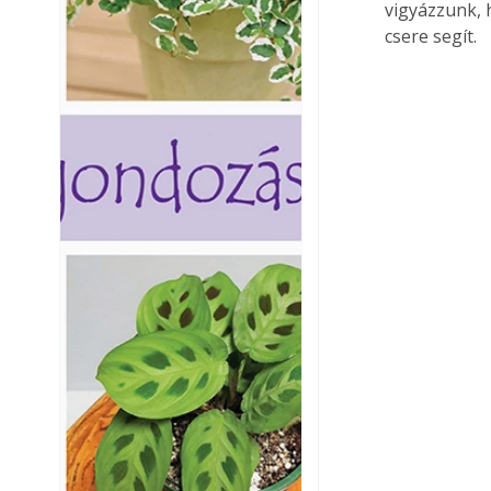
vigyázzunk, 
csere segít.