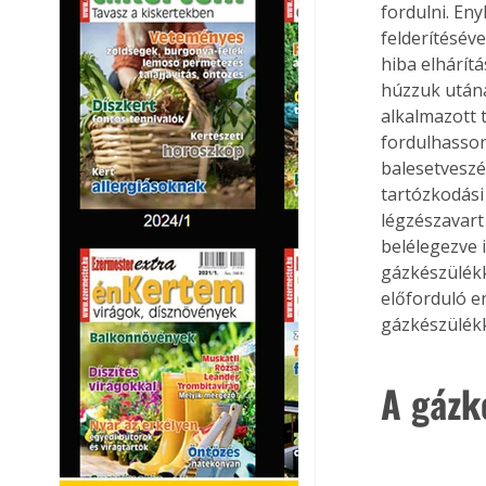
fordulni. En
felderítéséve
hiba elhárít
húzzuk utána
alkalmazott 
fordulhasson
balesetveszé
tartózkodási
légzészavart
belélegezve 
gázkészülékk
előforduló e
gázkészülékk
A gázk