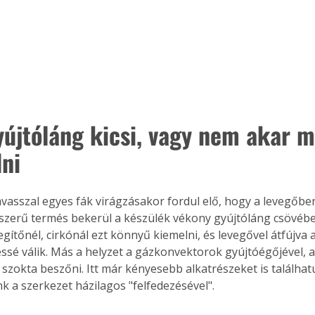
yújtóláng kicsi, vagy nem akar m
dni
vasszal egyes fák virágzásakor fordul elő, hogy a levegőbe
zerű termés bekerül a készülék vékony gyújtóláng csövébe, 
gítőnél, cirkónál ezt könnyű kiemelni, és levegővel átfújva 
é válik. Más a helyzet a gázkonvektorok gyújtóégőjével, 
 szokta beszőni. Itt már kényesebb alkatrészeket is találhat
ertben,
Gyógyító növények: a
k a szerkezet házilagos "felfedezésével".  
sban
természet kincsei az