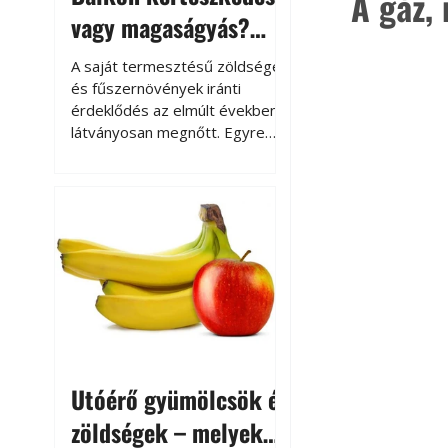
A gáz, 
vagy magaságyás?
Helytakarékos
A saját termesztésű zöldségek
kertészkedés
és fűszernövények iránti
érdeklődés az elmúlt években
látványosan megnőtt. Egyre
többen szeretnék tudni, honnan
származik az élelmiszer az
asztalukra, miközben a
kertészkedés sokak számára
kikapcsolódást és feltöltődést
is jelent.
Utóérő gyümölcsök és
zöldségek – melyek