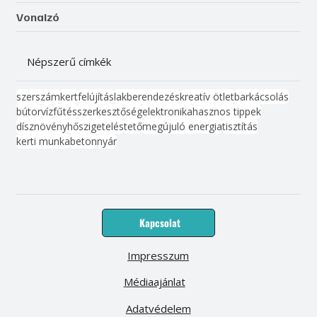
Vonalzó
Népszerű címkék
szerszám
kert
felújítás
lakberendezés
kreatív ötlet
barkácsolás
bútor
víz
fűtés
szerkesztőség
elektronika
hasznos tippek
dísznövény
hőszigetelés
tető
megújuló energia
tisztítás
kerti munka
beton
nyár
Kapcsolat
Impresszum
Médiaajánlat
Adatvédelem