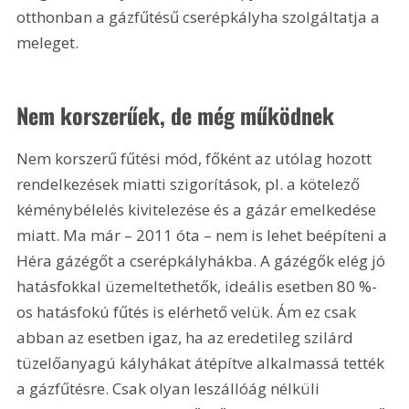
otthonban a gázfűtésű cserépkályha szolgáltatja a 
meleget.
Nem korszerűek, de még működnek
Nem korszerű fűtési mód, főként az utólag hozott 
rendelkezések miatti szigorítások, pl. a kötelező 
kéménybélelés kivitelezése és a gázár emelkedése 
miatt. Ma már – 2011 óta – nem is lehet beépíteni a 
Héra gázégőt a cserépkályhákba. A gázégők elég jó 
hatásfokkal üzemeltethetők, ideális esetben 80 %-
os hatásfokú fűtés is elérhető velük. Ám ez csak 
abban az esetben igaz, ha az eredetileg szilárd 
tüzelőanyagú kályhákat átépítve alkalmassá tették 
a gázfűtésre. Csak olyan leszállóág nélküli 