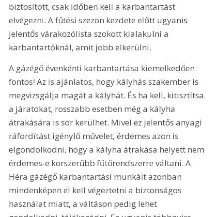
biztosított, csak időben kell a karbantartást 
elvégezni. A fűtési szezon kezdete előtt ugyanis 
jelentős várakozólista szokott kialakulni a 
karbantartóknál, amit jobb elkerülni.
A gázégő évenkénti karbantartása kiemelkedően 
fontos! Az is ajánlatos, hogy kályhás szakember is 
megvizsgálja magát a kályhát. És ha kell, kitisztítsa 
a járatokat, rosszabb esetben még a kályha 
átrakására is sor kerülhet. Mivel ez jelentős anyagi 
ráfordítást igénylő művelet, érdemes azon is 
elgondolkodni, hogy a kályha átrakása helyett nem 
érdemes-e korszerűbb fűtőrendszerre váltani. A 
Héra gázégő karbantartási munkáit azonban 
mindenképen el kell végeztetni a biztonságos 
használat miatt, a váltáson pedig lehet 