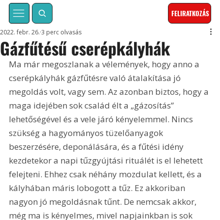
FELIRATKOZÁS
2022. febr. 26.
3 perc olvasás
Gázfűtésű cserépkályhák
Ma már megoszlanak a vélemények, hogy anno a 
cserépkályhák gázfűtésre való átalakítása jó 
megoldás volt, vagy sem. Az azonban biztos, hogy a 
maga idejében sok család élt a „gázosítás” 
lehetőségével és a vele járó kényelemmel. Nincs 
szükség a hagyományos tüzelőanyagok 
beszerzésére, deponálására, és a fűtési idény 
kezdetekor a napi tűzgyújtási rituálét is el lehetett 
felejteni. Ehhez csak néhány mozdulat kellett, és a 
kályhában máris lobogott a tűz. Ez akkoriban 
nagyon jó megoldásnak tűnt. De nemcsak akkor, 
még ma is kényelmes, mivel napjainkban is sok 