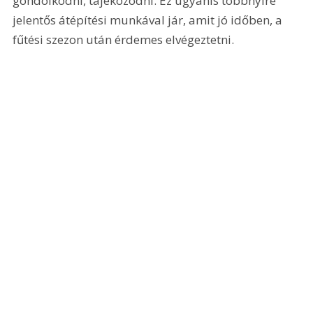
gondolkodni, tájékozódni. Ez ugyanis többnyire 
jelentős átépítési munkával jár, amit jó időben, a 
fűtési szezon után érdemes elvégeztetni.