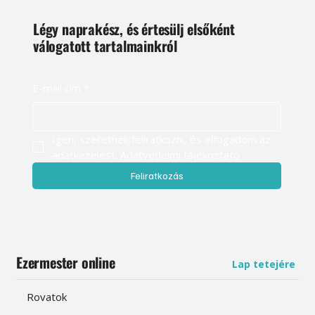
Légy naprakész, és értesülj elsőként
válogatott tartalmainkról
E-mail cím
*
Igen, szeretnék feliratkozni, és elfogadom az 
adatkezelést. 
Adatvédelmi tájékoztató
Feliratkozás
Ezermester online
Lap tetejére
Rovatok