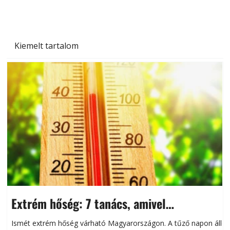
Kiemelt tartalom
Extrém hőség: 7 tanács, amivel
megóvhatjuk autónkat a nyári károktól
Ismét extrém hőség várható Magyarországon. A tűző napon álló