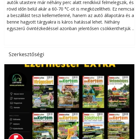
autók utastere már néhány perc alatt rendkívül felmelegszik, és
rövid időn belül akár a 60-70 °C-ot is megközelítheti. Ez nemcsak
n
a beszállást teszi kellemetlenné, hanem az autó állapotára és a
benne hagyott tárgyakra is káros hatással lehet. Néhány
egyszerű óvintézkedéssel azonban jelentősen csökkenthetjük a
hőség káros hatásait.
l
Szerkesztőségi