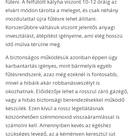
fűteni. A felfűtött kályha viszont 10-12 óráig az 
elvárt módon tárolta a meleget, és csak néhány 
mozdulattal újra fűtésre lehet állítani. 
Korszerűbbre váltásuk viszont jelentős anyagi 
invesztálást, átépítést igényelne, ami elég hosszú 
idő múlva térülne meg.
A biztonságos működésük azonban éppen úgy 
karbantartás igényes, mint bármelyik egyéb 
fűtésrendszeré, azaz még ezeknél is fontosabb, 
mivel a hibáik akár robbanásveszélyt is 
okozhatnak. Előidézője lehet a rosszul záró gázégő, 
vagy a hibás biztonsági berendezésekkel működő 
készülék. Ezen kívül a rossz légellátásnak 
köszönhetően szénmonoxid visszaáramlással is 
számolni kell. Amennyiben kevés az égéshez 
szükséges levegő, az a kéményen keresztül jut 