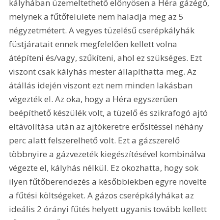
kályhában üzemeltethető előnyösen a Héra gázégő, 
melynek a fűtőfelülete nem haladja meg az 5 
négyzetmétert. A vegyes tüzelésű cserépkályhák 
füstjáratait ennek megfelelően kellett volna 
átépíteni és/vagy, szűkíteni, ahol ez szükséges. Ezt 
viszont csak kályhás mester állapíthatta meg. Az 
átállás idején viszont ezt nem minden lakásban 
végezték el. Az oka, hogy a Héra egyszerűen 
beépíthető készülék volt, a tüzelő és szikrafogó ajtó 
eltávolítása után az ajtókeretre erősítéssel néhány 
perc alatt felszerelhető volt. Ezt a gázszerelő 
többnyire a gázvezeték kiegészítésével kombinálva 
végezte el, kályhás nélkül. Ez okozhatta, hogy sok 
ilyen fűtőberendezés a későbbiekben egyre növelte 
a fűtési költségeket. A gázos cserépkályhákat az 
ideális 2 órányi fűtés helyett ugyanis tovább kellett 