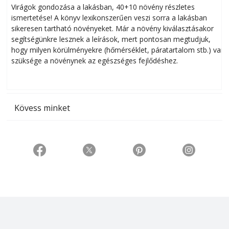
Virágok gondozása a lakásban, 40+10 növény részletes
ismertetése! A könyv lexikonszerűen veszi sorra a lakásban
s
sikeresen tart­ha­tó növényeket. Már a növény kiválasztásakor
h
segítségünkre lesznek a leírások, mert pontosan megtudjuk,
k
hogy milyen körülményekre (hőmérséklet, páratartalom stb.) van
szüksége a növénynek az egészséges fejlődéshez.
t
Kövess minket