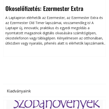
Okoselőfizetés: Ezermester Extra
A Laptapiron elérhetők az Ezermester, az Ezermester Extra és
az Ezermester Old Timer lapszámai, visszamenőleg is! A
Laptapir új, innovatív, praktikus és egyedi megoldás a
L
nyomtatott magazinok digitális olvasására számítógépen,
okostelefonon vagy táblagépen. Kényelmesen az otthonában,
útközben vagy nyaralás, pihenés alatt is elérhetők lapszámaink.
ú
Bárhol, bármikor, akár külföldön élve vagy dolgozva is
B
olvashatók az Ezermester lapszámai. A Laptapir kényelmes
megoldás, mert: – t
Kiadványaink