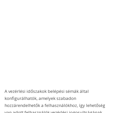
A vezérlési időszakok belépési sémák által 
konfigurálhatók, amelyek szabadon 
hozzárendelhetők a felhasználókhoz, így lehetőség 
van adott felhasználók vezérlési jogosultságának 