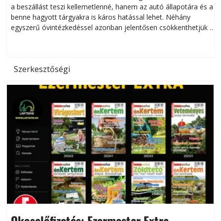
a beszállást teszi kellemetlenné, hanem az autó állapotára és a
benne hagyott tárgyakra is káros hatással lehet. Néhány
egyszerű óvintézkedéssel azonban jelentősen csökkenthetjük a
hőség káros hatásait.
l
Szerkesztőségi
Okoselőfizetés: Ezermester Extra