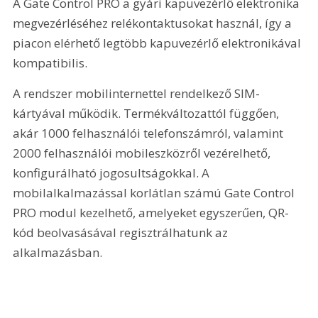
A Gate Control PRO a gyári kapuvezérlő elektronika 
megvezérléséhez relékontaktusokat használ, így a 
piacon elérhető legtöbb kapuvezérlő elektronikával 
kompatibilis.
A rendszer mobilinternettel rendelkező SIM-
kártyával műkö­dik. Termékváltozattól függően, 
akár 1000 felhasználói telefonszámról, valamint 
2000 felhasználói mobileszközről vezérelhető, 
konfigurálható jogosultságokkal. A 
mobilalkalmazással korlátlan számú Gate Control 
PRO modul kezelhető, amelyeket egyszerűen, QR-
kód beolvasásával regisztrálhatunk az 
alkalmazásban.