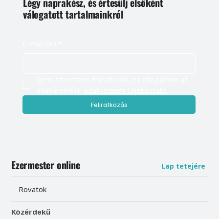
Légy naprakész, és értesülj elsőként
válogatott tartalmainkról
E-mail cím
*
Igen, szeretnék feliratkozni, és elfogadom az 
adatkezelést. 
Adatvédelmi tájékoztató
Feliratkozás
Ezermester online
Lap tetejére
Rovatok
Közérdekű