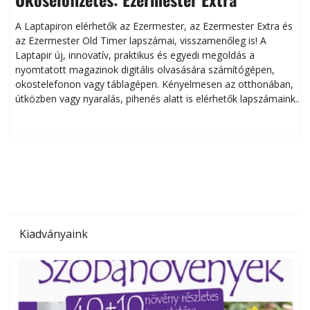
A Laptapiron elérhetők az Ezermester, az Ezermester Extra és
az Ezermester Old Timer lapszámai, visszamenőleg is! A
Laptapir új, innovatív, praktikus és egyedi megoldás a
L
nyomtatott magazinok digitális olvasására számítógépen,
okostelefonon vagy táblagépen. Kényelmesen az otthonában,
útközben vagy nyaralás, pihenés alatt is elérhetők lapszámaink.
ú
Bárhol, bármikor, akár külföldön élve vagy dolgozva is
B
olvashatók az Ezermester lapszámai. A Laptapir kényelmes
megoldás, mert: – t
Kiadványaink