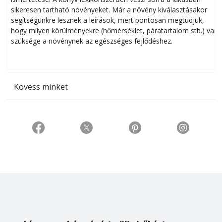
sikeresen tart­ha­tó növényeket. Már a növény kiválasztásakor
h
segítségünkre lesznek a leírások, mert pontosan megtudjuk,
k
hogy milyen körülményekre (hőmérséklet, páratartalom stb.) van
szüksége a növénynek az egészséges fejlődéshez.
t
Kövess minket