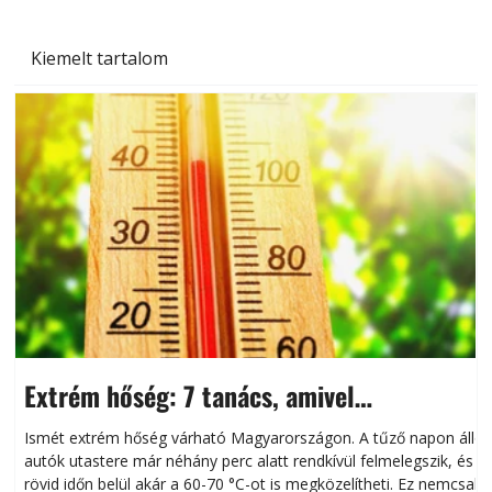
Kiemelt tartalom
Extrém hőség: 7 tanács, amivel
megóvhatjuk autónkat a nyári károktól
Ismét extrém hőség várható Magyarországon. A tűző napon álló
autók utastere már néhány perc alatt rendkívül felmelegszik, és
rövid időn belül akár a 60-70 °C-ot is megközelítheti. Ez nemcsak
n