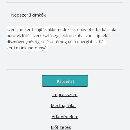
Népszerű címkék
szerszám
kert
felújítás
lakberendezés
kreatív ötlet
barkácsolás
bútor
víz
fűtés
szerkesztőség
elektronika
hasznos tippek
dísznövény
hőszigetelés
tető
megújuló energia
tisztítás
kerti munka
beton
nyár
Kapcsolat
Impresszum
Médiaajánlat
Adatvédelem
Előfizetés