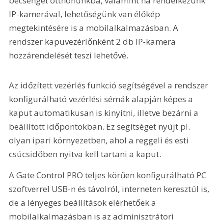
becsenget otthonunkba, valamint ha rendelkezünk 
IP-kamerával, lehetőségünk van élőkép 
megtekintésére is a mobilalkalmazásban. A 
rendszer kapuvezérlőnként 2 db IP-kamera 
hozzárendelését teszi lehetővé.
Az időzített vezérlés funkció segítségével a rendszer 
konfigurálható vezérlési sémák alapján képes a 
kaput automatikusan is kinyitni, illetve bezárni a 
beállított időpontokban. Ez segítséget nyújt pl. 
olyan ipari környezetben, ahol a reggeli és esti 
csúcsidőben nyitva kell tartani a kaput.
A Gate Control PRO teljes körűen konfigurálható PC 
szoftverrel USB-n és távolról, interneten keresztül is, 
de a lényeges beállítások elérhetőek a 
mobilalkalmazásban is az adminisztrátori 