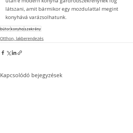
után e modern konyha gardróbszekrénynek fog 
látszani, amit bármikor egy mozdulattal megint 
konyhává varázsolhatunk.
bútor
konyha
szekrény
Otthon, lakberendezés
Kapcsolódó bejegyzések