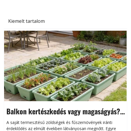
Kiemelt tartalom
Balkon kertészkedés vagy magaságyás?
Helytakarékos kertészkedés
A saját termesztésű zöldségek és fűszernövények iránti
érdeklődés az elmúlt években látványosan megnőtt. Egyre