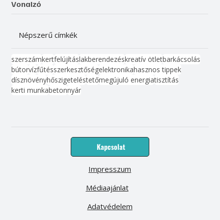
Vonalzó
Népszerű címkék
szerszám
kert
felújítás
lakberendezés
kreatív ötlet
barkácsolás
bútor
víz
fűtés
szerkesztőség
elektronika
hasznos tippek
dísznövény
hőszigetelés
tető
megújuló energia
tisztítás
kerti munka
beton
nyár
Kapcsolat
Impresszum
Médiaajánlat
Adatvédelem