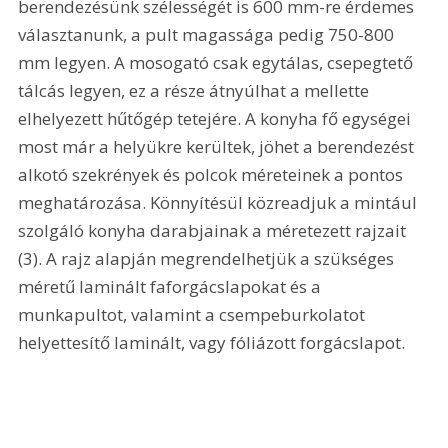
berendezésünk szélességét is 600 mm-re érdemes 
választanunk, a pult magassága pedig 750-800 
mm legyen. A mosogató csak egytálas, csepegtető 
tálcás legyen, ez a része átnyúlhat a mellette 
elhelyezett hűtőgép tetejére. A konyha fő egységei 
most már a helyükre kerültek, jöhet a berendezést 
alkotó szekrények és polcok méreteinek a pontos 
meghatározása. Könnyítésül közreadjuk a mintául 
szolgáló konyha darabjainak a méretezett rajzait 
(3). A rajz alapján megrendelhetjük a szükséges 
méretű laminált faforgácslapokat és a 
munkapultot, valamint a csempeburkolatot 
helyettesítő laminált, vagy fóliázott forgácslapot. 