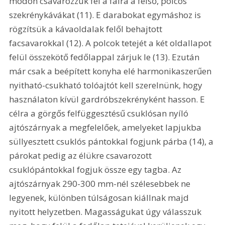
módon csavarozzuk fel a falra a felső, polcos 
szekrénykávákat (11). E darabokat egymáshoz is 
rögzítsük a kávaoldalak felől behajtott 
facsavarokkal (12). A polcok tetejét a két oldallapot 
felül összekötő fedőlappal zárjuk le (13). Ezután 
már csak a beépített konyha elé harmonikaszerűen 
nyitható-csukható tolóajtót kell szerelnünk, hogy 
használaton kívül gardróbszekrényként hasson. E 
célra a görgős felfüggesztésű csuklósan nyíló 
ajtószárnyak a megfelelőek, amelyeket lapjukba 
süllyesztett csuklós pántokkal fogjunk párba (14), a 
párokat pedig az élükre csavarozott 
csuklópántokkal fogjuk össze egy tagba. Az 
ajtószárnyak 290-300 mm-nél szélesebbek ne 
legyenek, különben túlságosan kiállnak majd 
nyitott helyzetben. Magasságukat úgy válasszuk 