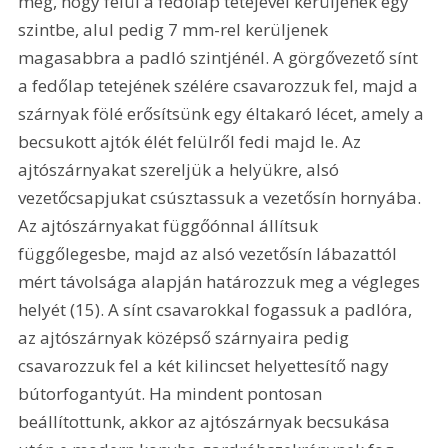
meg, hogy felül a fedőlap tetejével kerüljenek egy 
szintbe, alul pedig 7 mm-rel kerüljenek 
magasabbra a padló szintjénél. A görgővezető sínt 
a fedőlap tetejének szélére csavarozzuk fel, majd a 
szárnyak fölé erősítsünk egy éltakaró lécet, amely a 
becsukott ajtók élét felülről fedi majd le. Az 
ajtószárnyakat szereljük a helyükre, alsó 
vezetőcsapjukat csúsztassuk a vezetősín hornyába. 
Az ajtószárnyakat függőónnal állítsuk 
függőlegesbe, majd az alsó vezetősín lábazattól 
mért távolsága alapján határozzuk meg a végleges 
helyét (15). A sínt csavarokkal fogassuk a padlóra, 
az ajtószárnyak középső szárnyaira pedig 
csavarozzuk fel a két kilincset helyettesítő nagy 
bútorfogantyút. Ha mindent pontosan 
beállítottunk, akkor az ajtószárnyak becsukása 