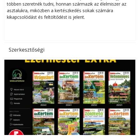
többen szeretnék tudni, honnan származik az élelmiszer az
l
asztalukra, miközben a kertészkedés sokak számára
kikapcsolódást és feltöltődést is jelent.
é
d
Szerkesztőségi