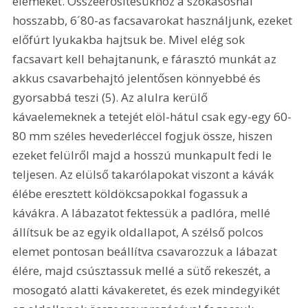
elemeket. Összeerősítésükhöz a szokásosnál 
hosszabb, 6´80-as facsavarokat használjunk, ezeket 
előfúrt lyukakba hajtsuk be. Mivel elég sok 
facsavart kell behajtanunk, e fárasztó munkát az 
akkus csavarbehajtó jelentősen könnyebbé és 
gyorsabbá teszi (5). Az alulra kerülő 
kávaelemeknek a tetejét elöl-hátul csak egy-egy 60-
80 mm széles hevederléccel fogjuk össze, hiszen 
ezeket felülről majd a hosszú munkapult fedi le 
teljesen. Az elülső takarólapokat viszont a kávák 
élébe eresztett köldökcsapokkal fogassuk a 
kávákra. A lábazatot fektessük a padlóra, mellé 
állítsuk be az egyik oldallapot, A szélső polcos 
elemet pontosan beállítva csavarozzuk a lábazat 
élére, majd csúsztassuk mellé a sütő rekeszét, a 
mosogató alatti kávakeretet, és ezek mindegyikét 