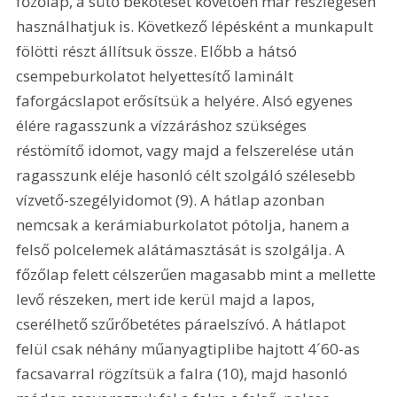
főzőlap, a sütő bekötését követően már részlegesen 
használhatjuk is. Következő lépésként a munkapult 
fölötti részt állítsuk össze. Előbb a hátsó 
csempeburkolatot helyettesítő laminált 
faforgácslapot erősítsük a helyére. Alsó egyenes 
élére ragasszunk a vízzáráshoz szükséges 
réstömítő idomot, vagy majd a felszerelése után 
ragasszunk eléje hasonló célt szolgáló szélesebb 
vízvető-szegélyidomot (9). A hátlap azonban 
nemcsak a kerámiaburkolatot pótolja, hanem a 
felső polcelemek alátámasztását is szolgálja. A 
főzőlap felett célszerűen magasabb mint a mellette 
levő részeken, mert ide kerül majd a lapos, 
cserélhető szűrőbetétes páraelszívó. A hátlapot 
felül csak néhány műanyagtiplibe hajtott 4´60-as 
facsavarral rögzítsük a falra (10), majd hasonló 