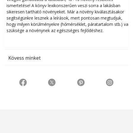
ismertetése! A könyv lexikonszerűen veszi sorra a lakásban
s
sikeresen tart­ha­tó növényeket. Már a növény kiválasztásakor
h
segítségünkre lesznek a leírások, mert pontosan megtudjuk,
k
hogy milyen körülményekre (hőmérséklet, páratartalom stb.) van
szüksége a növénynek az egészséges fejlődéshez.
t
Kövess minket