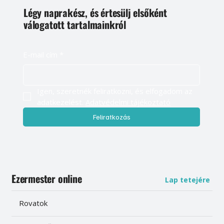
Légy naprakész, és értesülj elsőként
válogatott tartalmainkról
E-mail cím
*
Igen, szeretnék feliratkozni, és elfogadom az 
adatkezelést. 
Adatvédelmi tájékoztató
Feliratkozás
Ezermester online
Lap tetejére
Rovatok