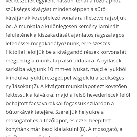
két készülék egyként hasson, tehát a főzőlaphoz 
szükséges kivágást mindenképpen a sütő 
kávájának középfelező vonalára illesztve rajzoljuk 
be. A munkalap különlegesen kemény laminált 
felületének a kiszakadását ajánlatos ragszalagos 
lefedéssel megakadályoznunk, erre szeszes 
filctollal jelöljük be a kivágandó részek körvonalát, 
mégpedig a munkalap alsó oldalára. A nyílások 
sarkába vágjunk 10 mm-es lyukat, majd e lyukból 
kiindulva lyukfűrészgéppel vágjuk ki a szükséges 
nyílásokat (7). A kivágott munkalapot ezt követően 
fektessük a kávákra, majd a felső hevederlécek felől 
behajtott facsavarokkal fogassuk szilárdan a 
bútorkávák tetejére. Szereljük helyükre a 
mosogatót és a főzőlapot, és ezzel beépített 
konyhánk már kezd kialakulni (8). A mosogató, a 