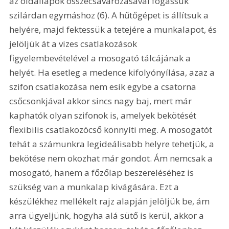
az oldallapok összecsavarozásával fogassuk 
szilárdan egymáshoz (6). A hűtőgépet is állítsuk a 
helyére, majd fektessük a tetejére a munkalapot, és 
jelöljük át a vizes csatlakozások 
figyelembevételével a mosogató tálcájának a 
helyét. Ha esetleg a medence kifolyónyílása, azaz a 
szifon csatlakozása nem esik egybe a csatorna 
csőcsonkjával akkor sincs nagy baj, mert már 
kaphatók olyan szifonok is, amelyek bekötését 
flexibilis csatlakozócső könnyíti meg. A mosogatót 
tehát a számunkra legideálisabb helyre tehetjük, a 
bekötése nem okozhat már gondot. Ám nemcsak a 
mosogató, hanem a főzőlap beszereléséhez is 
szükség van a munkalap kivágására. Ezt a 
készülékhez mellékelt rajz alapján jelöljük be, ám 
arra ügyeljünk, hogyha alá sütő is kerül, akkor a 