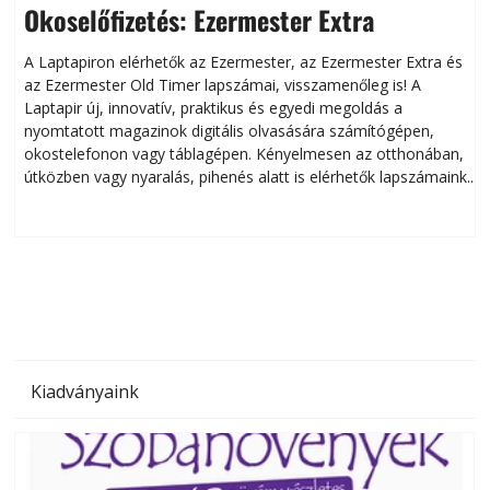
Okoselőfizetés: Ezermester Extra
A Laptapiron elérhetők az Ezermester, az Ezermester Extra és
az Ezermester Old Timer lapszámai, visszamenőleg is! A
Laptapir új, innovatív, praktikus és egyedi megoldás a
L
nyomtatott magazinok digitális olvasására számítógépen,
okostelefonon vagy táblagépen. Kényelmesen az otthonában,
útközben vagy nyaralás, pihenés alatt is elérhetők lapszámaink.
ú
Bárhol, bármikor, akár külföldön élve vagy dolgozva is
B
olvashatók az Ezermester lapszámai. A Laptapir kényelmes
megoldás, mert: – t
Kiadványaink