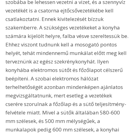
szobába be lehessen vezetni a vizet, és a szennyvíz 
vezetékét is a csatorna ejtőcsővezetékébe kell 
csatlakoztatni. Ennek kivitelezését bízzuk 
szakemberre. A szükséges vezetékeket a konyha 
számára kijelölt helyre, falba vésve szereltessük be. 
Ehhez viszont tudnunk kell a mosogató pontos 
helyét, tehát mindennemű munkálat előtt meg kell 
terveznünk az egész szekrénykonyhát. Ilyen 
konyhába elektromos sütőt és főzőlapot célszerű 
beépíteni. A szobai elektromos hálózat 
terhelhetőségét azonban mindenképen ajánlatos 
megvizsgáltatnunk, mert esetleg a vezetékek 
cserére szorulnak a főzőlap és a sütő teljesítmény-
felvétele miatt. Mivel a sütők általában 580-600 
mm szélesek, és 500 mm mélységűek, a 
munkalapok pedig 600 mm szélesek, a konyhai 