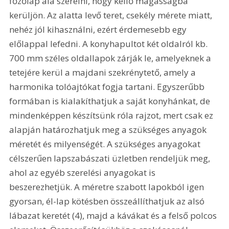
főzőlap alá szerelni, hogy kellő magasságba 
kerüljön. Az alatta levő teret, csekély mérete miatt, 
nehéz jól kihasználni, ezért érdemesebb egy 
előlappal lefedni. A konyhapultot két oldalról kb. 
700 mm széles oldallapok zárják le, amelyeknek a 
tetejére kerül a majdani szekrénytető, amely a 
harmonika tolóajtókat fogja tartani. Egyszerűbb 
formában is kialakíthatjuk a saját konyhánkat, de 
mindenképpen készítsünk róla rajzot, mert csak ez 
alapján határozhatjuk meg a szükséges anyagok 
méretét és milyenségét. A szükséges anyagokat 
célszerűen lapszabászati üzletben rendeljük meg, 
ahol az egyéb szerelési anyagokat is 
beszerezhetjük. A méretre szabott lapokból igen 
gyorsan, él-lap kötésben összeállíthatjuk az alsó 
lábazat keretét (4), majd a kávákat és a felső polcos 