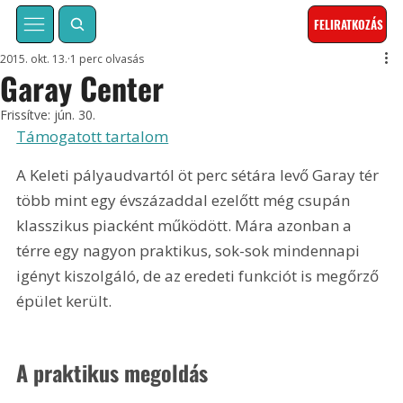
FELIRATKOZÁS
2015. okt. 13.
1 perc olvasás
Garay Center
Frissítve:
jún. 30.
Támogatott tartalom
A Keleti pályaudvartól öt perc sétára levő Garay tér 
több mint egy évszázaddal ezelőtt még csupán 
klasszikus piacként működött. Mára azonban a 
térre egy nagyon praktikus, sok-sok mindennapi 
igényt kiszolgáló, de az eredeti funkciót is megőrző 
épület került. 
A praktikus megoldás