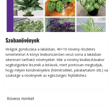
Szobanövények
Virágok gondozása a lakásban, 40+10 növény részletes
ismertetése! A könyv lexikonszerűen veszi sorra a lakásban
s
sikeresen tart­ha­tó növényeket. Már a növény kiválasztásakor
h
segítségünkre lesznek a leírások, mert pontosan megtudjuk,
k
hogy milyen körülményekre (hőmérséklet, páratartalom stb.) van
szüksége a növénynek az egészséges fejlődéshez.
t
Kövess minket