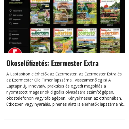
Okoselőfizetés: Ezermester Extra
A Laptapiron elérhetők az Ezermester, az Ezermester Extra és
az Ezermester Old Timer lapszámai, visszamenőleg is! A
Laptapir új, innovatív, praktikus és egyedi megoldás a
L
nyomtatott magazinok digitális olvasására számítógépen,
okostelefonon vagy táblagépen. Kényelmesen az otthonában,
útközben vagy nyaralás, pihenés alatt is elérhetők lapszámaink.
ú
Bárhol, bármikor, akár külföldön élve vagy dolgozva is
B
olvashatók az Ezermester lapszámai. A Laptapir kényelmes
megoldás, mert: – t