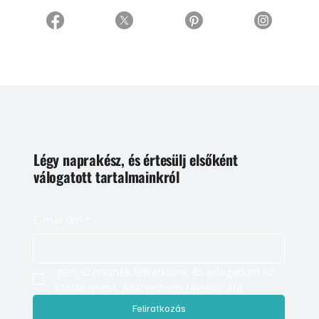
Légy naprakész, és értesülj elsőként
válogatott tartalmainkról
E-mail cím
*
Igen, szeretnék feliratkozni, és elfogadom az 
adatkezelést. 
Adatvédelmi tájékoztató
Feliratkozás