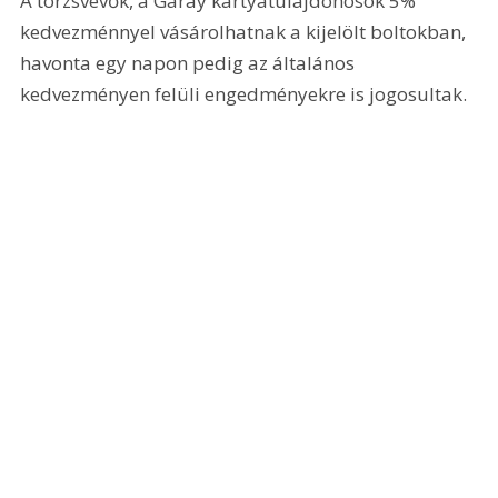
A törzsvevők, a Garay kártyatulajdonosok 5% 
kedvezménnyel vásárolhatnak a kijelölt boltokban, 
havonta egy napon pedig az általános 
kedvezményen felüli engedményekre is jogosultak. 