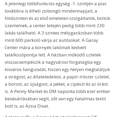
A jelenlegi többfunkciós egység -1. szintjén a piac 
továbbra is élheti zsibongó mindennapjait, a 
földszinten és az első emeleten szolgáltatók, boltok 
üzemelnek, a center tetején pedig több mint 230 
lakás található. A 3 szintes mélygarázsban több 
mint 600 parkoló várja az autósokat. A Garay 
Center mára a környék lakóinak kedvelt 
találkozópontja lett. A házban működő üzletek 
visszacsempészik a nagyvárosi forgatagba egy 
kisváros hangulatát, hiszen egy helyen megtaláljuk 
a virágost, az állateledelest, a papír-írószer üzletet, 
a borost, az újságost, a péket, a cipészt és az órást 
is. A Penny Market és DM naponta több ezer ember 
bevásárlásában segít, sőt van egy hatalmas textil 
bolt is, az Ázsia Divat.