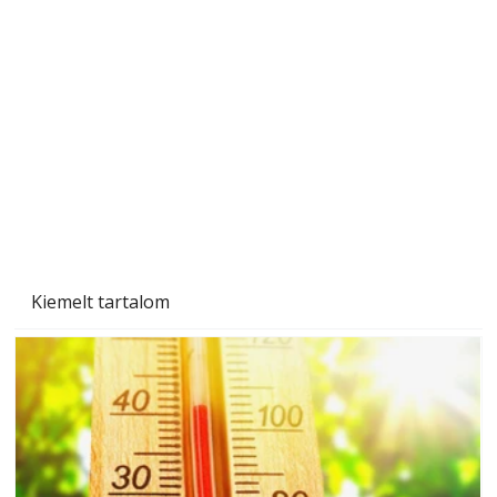
Tiszta homlokzat éveken át
Kiemelt tartalom