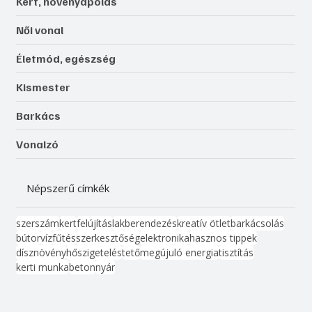
Kert, növényápolás
Női vonal
Életmód, egészség
Kismester
Barkács
Vonalzó
Népszerű címkék
szerszám
kert
felújítás
lakberendezés
kreatív ötlet
barkácsolás
bútor
víz
fűtés
szerkesztőség
elektronika
hasznos tippek
dísznövény
hőszigetelés
tető
megújuló energia
tisztítás
kerti munka
beton
nyár