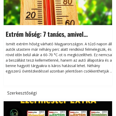
Extrém hőség: 7 tanács, amivel
megóvhatjuk autónkat a nyári károktól
Ismét extrém hőség várható Magyarországon. A tűző napon álló
autók utastere már néhány perc alatt rendkívül felmelegszik, és
rövid időn belül akár a 60-70 °C-ot is megközelítheti. Ez nemcsak
n
a beszállást teszi kellemetlenné, hanem az autó állapotára és a
benne hagyott tárgyakra is káros hatással lehet. Néhány
egyszerű óvintézkedéssel azonban jelentősen csökkenthetjük a
hőség káros hatásait.
l
Szerkesztőségi