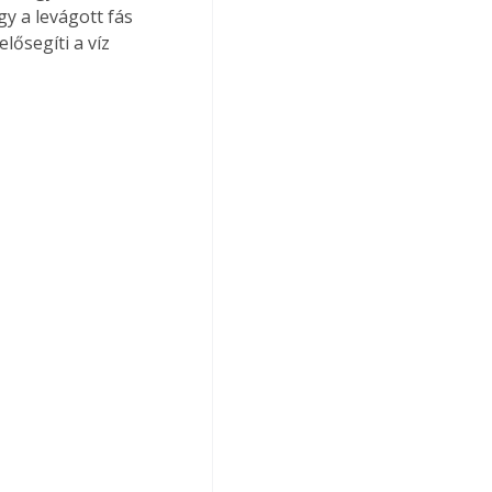
gy a levágott fás 
lősegíti a víz 