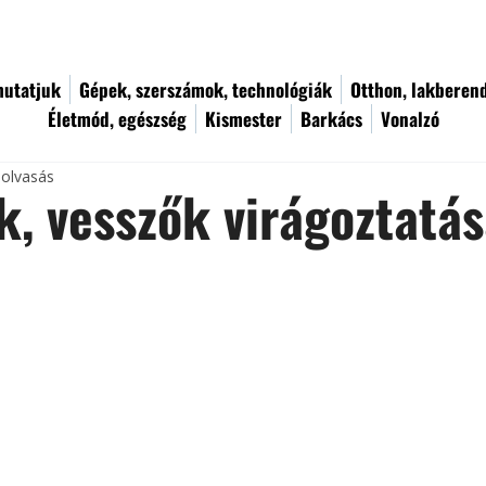
utatjuk
Gépek, szerszámok, technológiák
Otthon, lakberen
Életmód, egészség
Kismester
Barkács
Vonalzó
 olvasás
k, vesszők virágoztatá