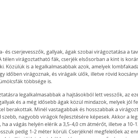
a- és cserjevesszők, gallyak, ágak szobai virágoztatása a tav
 A télen virágoztatható fák, cserjék elsősorban a kint is korá
ki. Közülük is a legalkalmasabbak azok, amelyek lombfakadás
gy időben virágoznak, és virágaik ülők, illetve rövid kocsán
yümölcsfák többsége is.
allyak és a még idősebb ágak közül mindazok, melyek jól fej
el berakottak. Minél vastagabbak és hosszabbak a virágozt
l szebb, nagyobb virágok fejlesztésére képesek. Akkor a le
ha a vágás helyén elérik a 3,5-4,0 cm átmérőt, illetve a 10-1
sszuk pedig 1-2 méter körüli. Cserjéknél megfelelőek az en