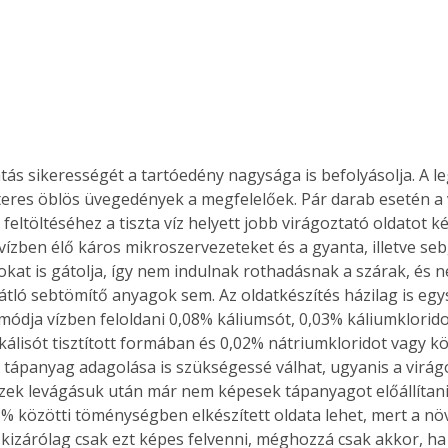
. A
megoldás,
tás sikerességét a tartóedény nagysága is befolyásolja. A le
iteres öblös üvegedények a megfelelőek. Pár darab esetén a v
feltöltéséhez a tiszta víz helyett jobb virágoztató oldatot kés
a vízben élő káros mikroszervezeteket és a gyanta, illetve s
okat is gátolja, így nem indulnak rothadásnak a szárak, és n
 gátló sebtömítő anyagok sem. Az oldatkészítés házilag is eg
módja vízben feloldani 0,08% káliumsót, 0,03% káliumkloridot,
álisót tisztított formában és 0,02% nátriumkloridot vagy k
 tápanyag adagolása is szükségessé válhat, ugyanis a virág
észek levágásuk után már nem képesek tápanyagot előállítani.
5% közötti töménységben elkészített oldata lehet, mert a nö
t kizárólag csak ezt képes felvenni, méghozzá csak akkor, ha