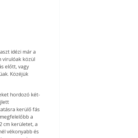
aszt idézi már a 
n virulóak közül 
 előtt, vagy 
yúak. Közéjük 
lett 
atásra kerülő fás 
gmegfelelőbb a 
2 cm kerületet, a 
nél vékonyabb és 