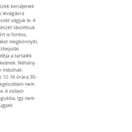
észek kerüljenek 
s levágásra 
zét vágjuk le. A 
észét távolítsuk 
rt is fontos, 
ket megkönnyíti, 
zbejutás 
ítja a tartalék 
kednek. Néhány 
k indulnak. 
ez 12-16 órára 30-
es egészében nem 
e. A vízben 
agukba, így nem 
rügyek 