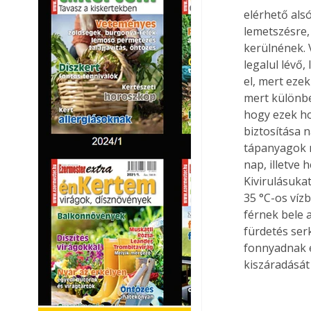
elérhető alsó
lemetszésre,
kerülnének. 
legalul lévő,
el, mert ezek
mert különbe
hogy ezek ho
biztosítása 
tápanyagok 
nap, illetve 
Kivirulásukat
35 °C-os vízb
férnek bele 
fürdetés ser
fonnyadnak el
kiszáradását