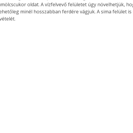
mölcscukor oldat. A vízfelvevő felületet úgy növelhetjük, ho
lehetőleg minél hosszabban ferdére vágjuk. A sima felület is e
ételét. 