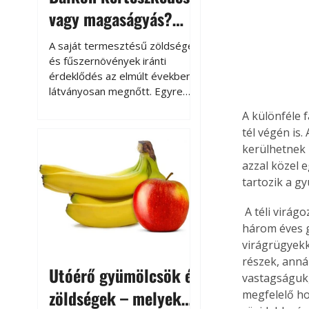
vagy magaságyás?
Helytakarékos
A saját termesztésű zöldségek
kertészkedés
és fűszernövények iránti
érdeklődés az elmúlt években
látványosan megnőtt. Egyre
többen szeretnék tudni, honnan
A különféle f
származik az élelmiszer az
tél végén is.
asztalukra, miközben a
kerülhetnek 
kertészkedés sokak számára
azzal közel e
kikapcsolódást és feltöltődést
tartozik a g
is jelent.
 A téli virágoztatásra legalkalmasabbak a hajtásokból lett vesszők, az ezeket hordozó két-
három éves g
virágrügyekk
részek, anná
Utóérő gyümölcsök és
vastagságuk, 
zöldségek – melyek
megfelelő ho