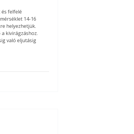
 
és felfelé 
őmérséklet 14-16 
re helyezhetjük. 
 a kivirágzáshoz. 
ig való eljutásig 