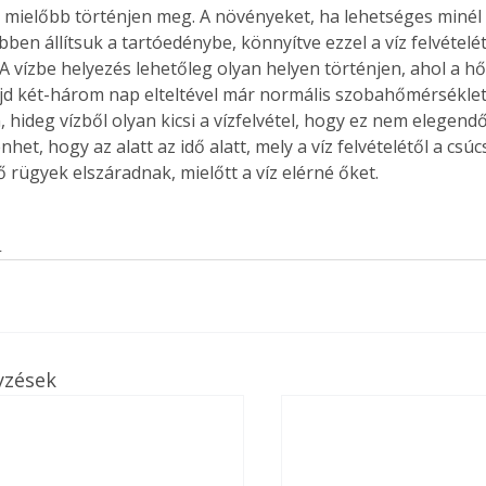
ás mielőbb történjen meg. A növényeket, ha lehetséges minél
en állítsuk a tartóedénybe, könnyítve ezzel a víz felvételét 
. A vízbe helyezés lehetőleg olyan helyen történjen, ahol a h
ajd két-három nap elteltével már normális szobahőmérséklet
 hideg vízből olyan kicsi a vízfelvétel, hogy ez nem elegendő
het, hogy az alatt az idő alatt, mely a víz felvételétől a csúcs
lső rügyek elszáradnak, mielőtt a víz elérné őket.  
s
yzések
ertben,
Gyógyító növények: a
sban
természet kincsei az