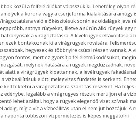
bbak közül a felfelé állókat válasszuk ki. Lehetőleg olyan r
 amelyek a korona vagy a cserjeforma kialakítására amúgy i
Virágoztatásra való előkészítésük során az oldalágak java rés
 legapróbb, satnya rügyeket, illetve a sűrűn álló rügyek egy r
 hátrányosak a virágoztatásra. A levélrügyek eltávolítása azé
n ezek bontakoznak ki a virágrügyek rovására. Felismerésü
sszabbak, hegyesek és többnyire csúcsi részen vannak. A ví
nagyon fontos, mert ez gyorsítja fel életműködésüket, megind
mozgását, melynek hatására a rügyek megduzzadnak, növe
hét alatt a virágrügyek kipattannak, a levélrügyek fakadásna
 a vízbeállításuk előtti melegvizes fürdetés is serkenti. Ehh
e kell fektetni a virágoztatásra szánt fás részeket. Ha telj
az edénybe, legalább a virágrügyes részük merüljön el a vízb
kentő lehet azáltal, hogy a rügyek elegendő vizet szívnak m
 addig, míg a víz a vízbeállítás után el nem jut hozzájuk. A 
 a naponta többszöri vízpermetezés is képes meggátolni. 