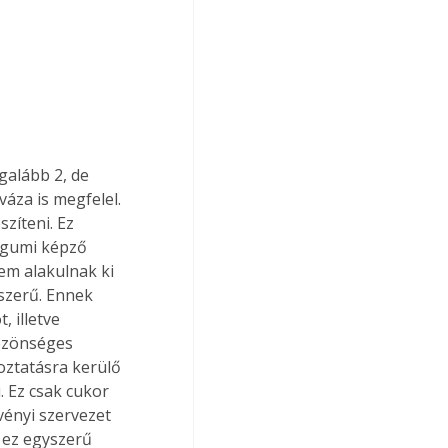
galább 2, de 
áza is megfelel. 
zíteni. Ez 
ebgumi képző 
em alakulnak ki 
yszerű. Ennek 
 illetve 
özönséges 
oztatásra kerülő 
 Ez csak cukor 
vényi szervezet 
 ez egyszerű 