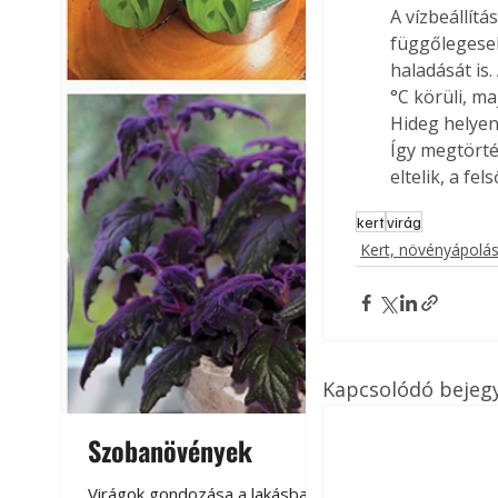
A vízbeállít
függőlegesebb
haladását is
°C körüli, m
Hideg helyen,
Így megtörtén
eltelik, a fe
kert
virág
Kert, növényápolá
Kapcsolódó bejeg
Szobanövények
Virágoskert: k
teraszon, laká
Virágok gondozása a lakásban,