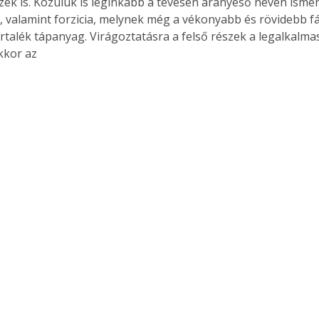
zek is. Közülük is leginkább a tévesen aranyeső néven ismer
, valamint forzicia, melynek még a vékonyabb és rövidebb fá
rtalék tápanyag. Virágoztatásra a felső részek a legalkalma
kkor az 