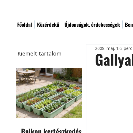
Főoldal
Közérdekű
Újdonságok, érdekességek
Bem
2008. máj. 1.
3 perc
Gallya
Kiemelt tartalom
Balkon kertészkedés