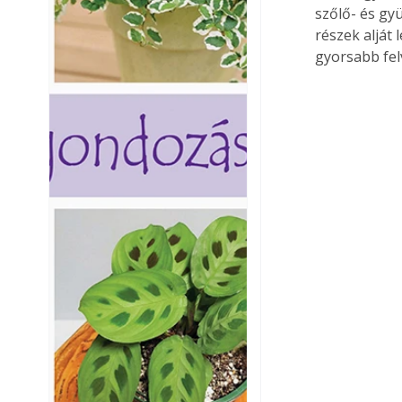
szőlő- és gyü
részek alját 
gyorsabb felv