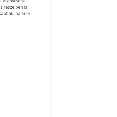
t aranycserje 
s részeiben is 
sabbak, ha erre 