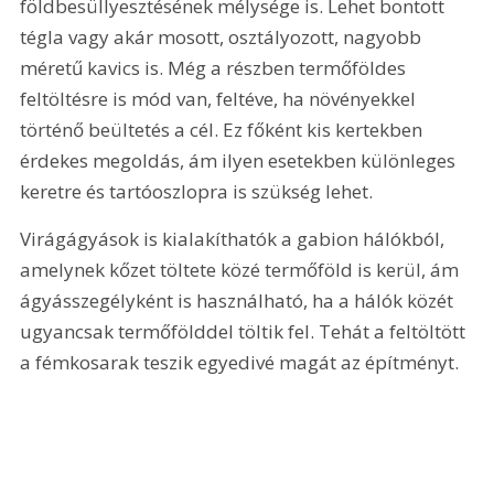
földbesüllyesztésének mélysége is. Lehet bontott 
tégla vagy akár mosott, osztályozott, nagyobb 
méretű kavics is. Még a részben termőföldes 
feltöltésre is mód van, feltéve, ha növényekkel 
történő beültetés a cél. Ez főként kis kertekben 
érdekes megoldás, ám ilyen esetekben különleges 
keretre és tartóoszlopra is szükség lehet.
Virágágyások is kialakíthatók a gabion hálókból, 
amelynek kőzet töltete közé termőföld is kerül, ám 
ágyásszegélyként is használható, ha a hálók közét 
ugyancsak termőfölddel töltik fel. Tehát a feltöltött 
a fémkosarak teszik egyedivé magát az építményt.