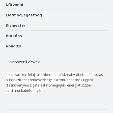
Női vonal
Életmód, egészség
Kismester
Barkács
Vonalzó
Népszerű címkék
szerszám
kert
felújítás
lakberendezés
kreatív ötlet
barkácsolás
bútor
víz
fűtés
szerkesztőség
elektronika
hasznos tippek
dísznövény
hőszigetelés
tető
megújuló energia
tisztítás
kerti munka
beton
nyár