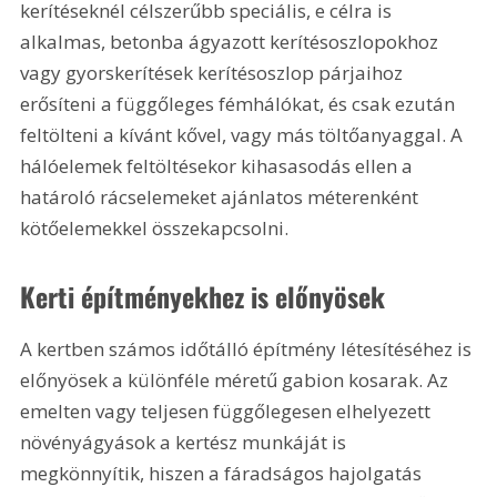
kerítéseknél célszerűbb speciális, e célra is 
alkalmas, betonba ágyazott kerítésoszlopokhoz 
vagy gyorskerítések kerítésoszlop párjaihoz 
erősíteni a függőleges fémhálókat, és csak ezután 
feltölteni a kívánt kővel, vagy más töltőanyaggal. A 
hálóelemek feltöltésekor kihasasodás ellen a 
határoló rácselemeket ajánlatos méterenként 
kötőelemekkel összekapcsolni. 
Kerti építményekhez is előnyösek
A kertben számos időtálló építmény létesítéséhez is 
előnyösek a különféle méretű gabion kosarak. Az 
emelten vagy teljesen függőlegesen elhelyezett 
növényágyások a kertész munkáját is 
megkönnyítik, hiszen a fáradságos hajolgatás 