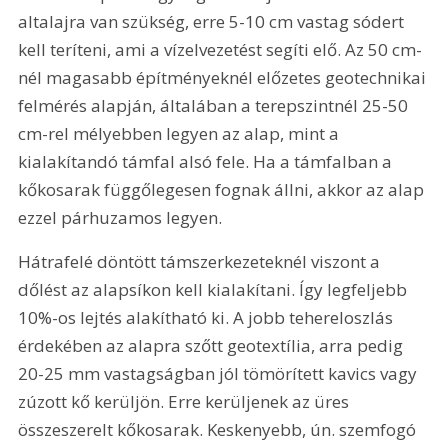
altalajra van szükség, erre 5-
10 cm
 vastag sódert 
kell teríteni, ami a vízelvezetést segíti elő. Az 50 cm-
nél magasabb építményeknél előzetes geotechnikai 
felmérés alapján, általában a terepszintnél 25-50 
cm-rel mélyebben legyen az alap, mint a 
kialakítandó támfal alsó fele. Ha a támfalban a 
kőkosarak függőlegesen fognak állni, akkor az alap 
ezzel párhuzamos legyen.
Hátrafelé döntött támszerkezeteknél viszont a 
dőlést az alapsíkon kell kialakítani. Így legfeljebb 
10%-os lejtés alakítható ki. A jobb tehereloszlás 
érdekében az alapra szőtt geotextília, arra pedig 
20-
25 mm
 vastagságban jól tömörített kavics vagy 
zúzott kő kerüljön. Erre kerüljenek az üres 
összeszerelt kőkosarak. Keskenyebb, ún. szemfogó 