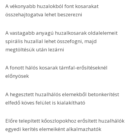
A vékonyabb huzalokból font kosarakat 
összehajtogatva lehet beszerezni
A vastagabb anyagú huzalkosarak oldalelemeit 
spirális huzallal lehet összefogni, majd 
megtöltésük után lezárni
A fonott hálós kosarak támfal-erősítéseknél 
előnyösek
A hegesztett huzalhálós elemekből betonkerítést 
elfedő köves felület is kialakítható
Előre telepített kőoszlopokhoz erősített huzalhálók 
egyedi kerítés elemeiként alkalmazhatók