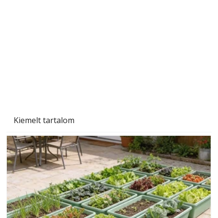
Szárazság a kertben – az aszály hatása a
növényekre és a védekezés lehetőségei
Kiemelt tartalom