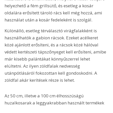
helyezhető a fém grillsütő, és esetleg a kosár 
oldalára erősített tároló rács kell még hozzá, ami 
használat után a kosár fedeleként is szolgál.
Különálló, esetleg térválasztó virágfalakként is 
használhatók a gabion rácsok. Ezeket acélkeret 
közé ajánlott erősíteni, és a rácsok közé hálóval 
védett kertészeti tápszőnyeget kell erősíteni, amibe 
már kisebb palántákat könnyűszerrel lehet 
elültetni. Az ilyen zöldfalak nedvesség 
utánpótlásáról fokozottan kell gondoskodni. A 
zöldfal akár kerítések része is lehet.
Az 
50 cm
, illetve a 
100 cm
 élhosszúságú 
huzalkosarak a leggyakrabban használt termékek