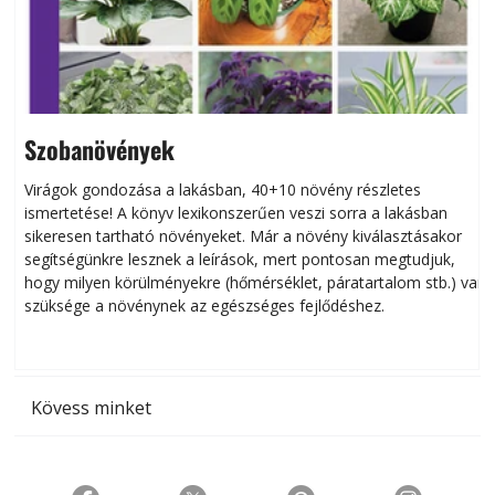
Szobanövények
Virágok gondozása a lakásban, 40+10 növény részletes
ismertetése! A könyv lexikonszerűen veszi sorra a lakásban
s
sikeresen tart­ha­tó növényeket. Már a növény kiválasztásakor
h
segítségünkre lesznek a leírások, mert pontosan megtudjuk,
k
hogy milyen körülményekre (hőmérséklet, páratartalom stb.) van
szüksége a növénynek az egészséges fejlődéshez.
t
Kövess minket