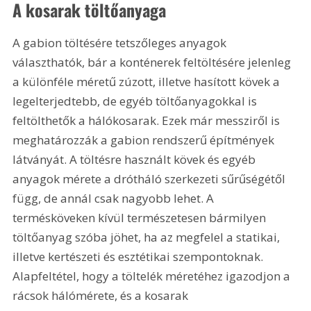
A kosarak töltőanyaga
A gabion töltésére tetszőleges anyagok 
választhatók, bár a konténerek feltöltésére jelenleg 
a különféle méretű zúzott, illetve hasított kövek a 
legelterjedtebb, de egyéb töltőanyagokkal is 
feltölthetők a hálókosarak. Ezek már messziről is 
meghatározzák a gabion rendszerű építmények 
látványát. A töltésre használt kövek és egyéb 
anyagok mérete a drótháló szerkezeti sűrűségétől 
függ, de annál csak nagyobb lehet. A 
termésköveken kívül természetesen bármilyen 
töltőanyag szóba jöhet, ha az megfelel a statikai, 
illetve kertészeti és esztétikai szempontoknak. 
Alapfeltétel, hogy a töltelék méretéhez igazodjon a 
rácsok hálómérete, és a kosarak 