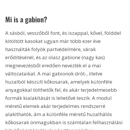
Mi is a gabion?
A sásból, vesszőből font, és iszappal, kővel, földdel 
kitöltött kasokat ugyan már több ezer éve 
használták folyók partvédelmére, várak 
erődítésénél, és az olasz gabione (nagy kas) 
megnevezésből eredően nevezték el a mai 
változataikat. A mai gabionok drót-, illetve 
huzalból készült kőkosarak, amelyek különféle 
anyagokkal tölthetők fel, és akár terjedelmesebb 
formák kialakítását is lehetővé teszik. A modul 
méretű elemek akár terjedelmes rendszerré 
alakíthatók, ám a különféle méretű huzalhálós 
kőkosarak önmagukban is számtalan felhasználási 