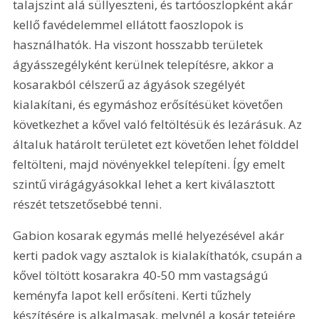
talajszint alá süllyeszteni, és tartóoszlopként akár 
kellő favédelemmel ellátott faoszlopok is 
használhatók. Ha viszont hosszabb területek 
ágyásszegélyként kerülnek telepítésre, akkor a 
kosarakból célszerű az ágyások szegélyét 
kialakítani, és egymáshoz erősítésüket követően 
következhet a kővel való feltöltésük és lezárásuk. Az 
általuk határolt területet ezt követően lehet földdel 
feltölteni, majd növényekkel telepíteni. Így emelt 
szintű virágágyásokkal lehet a kert kiválasztott 
részét tetszetősebbé tenni.
Gabion kosarak egymás mellé helyezésével akár 
kerti padok vagy asztalok is kialakíthatók, csupán a 
kővel töltött kosarakra 40-
50 mm
 vastagságú 
keményfa lapot kell erősíteni. Kerti tűzhely 
készítésére is alkalmasak, melynél a kosár tetejére 