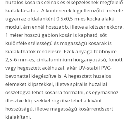
huzalos kosarak célnak és elképzelésnek megfelelő 
kialakításához. A konténerek legjellemzőbb mérete 
ugyan az oldalanként 0,5x0,5 m-es kocka alakú 
modul, ám ennél hosszabb, illetve a kétszer ekkora, 
1 méter
 hosszú gabion kosár is kapható, sőt 
különféle szélességű és magasságú kosarak is 
kialakíthatók rendelésre. Ezek anyaga többnyire 
2,5-6 mm-es, cinkalumínium horganyozású, fonott 
vagy hegesztett acélhuzal, akár UV-stabil PVC-
bevonattal kiegészítve is. A hegesztett huzalos 
elemeket klipszekkel, illetve spirális huzallal 
összefogva lehet kosárrá formálni, és egymáshoz 
illesztve klipszekkel rögzítve lehet a kívánt 
hosszúságú, illetve magasságú kosárrendszert 
kialakítani. 