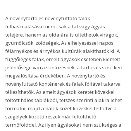
A növénytartó és növényfuttató falak 
felhasználásával nem csak a fal vagy ágyás 
tetejére, hanem az oldalára is ültethetők virágok, 
gyümölcsök, zöldségek. Az elhelyezéssel napos, 
félárnyékos és árnyékos kultúrák alakíthatók ki. A 
függőleges falak, emelt ágyások esetében kiemelt 
jelentősége van az öntözésnek, a tartós és szép kert 
megvalósítása érdekében. A növénytartó és 
növényfuttató konténerek és falak fóliával takarva 
téliesíthetők. Az emelt ágyások keretét kövekkel 
töltött hálós táblákból, tetszés szerinti alakra lehet 
formálni, majd a hálók közét kövekkel feltöltve a 
szegélyek közötti részek már feltölthető 
termőfölddel. Az ilyen ágyásokat nem szükséges a 