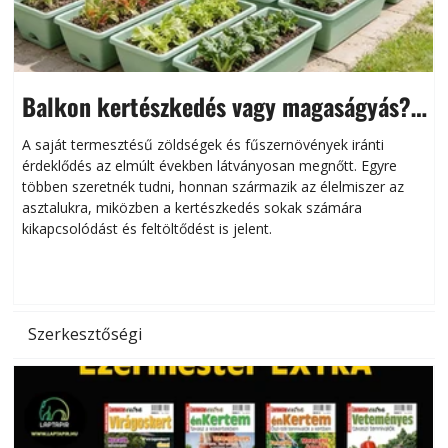
Balkon kertészkedés vagy magaságyás?
Helytakarékos kertészkedés
A saját termesztésű zöldségek és fűszernövények iránti
érdeklődés az elmúlt években látványosan megnőtt. Egyre
többen szeretnék tudni, honnan származik az élelmiszer az
l
asztalukra, miközben a kertészkedés sokak számára
kikapcsolódást és feltöltődést is jelent.
é
d
Szerkesztőségi