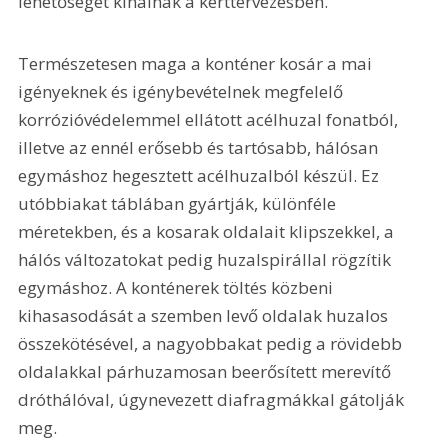
lehetőséget kínálnak a kerttervezésben.
Természetesen maga a konténer kosár a mai 
igényeknek és igénybevételnek megfelelő 
korrózióvédelemmel ellátott acélhuzal fonatból, 
illetve az ennél erősebb és tartósabb, hálósan 
egymáshoz hegesztett acélhuzalból készül. Ez 
utóbbiakat táblában gyártják, különféle 
méretekben, és a kosarak oldalait klipszekkel, a 
hálós változatokat pedig huzalspirállal rögzítik 
egymáshoz. A konténerek töltés közbeni 
kihasasodását a szemben levő oldalak huzalos 
összekötésével, a nagyobbakat pedig a rövidebb 
oldalakkal párhuzamosan beerősített merevítő 
dróthálóval, úgynevezett diafragmákkal gátolják 
meg.