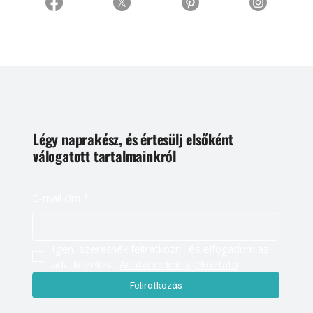
Légy naprakész, és értesülj elsőként
válogatott tartalmainkról
E-mail cím
*
Igen, szeretnék feliratkozni, és elfogadom az 
adatkezelést. 
Adatvédelmi tájékoztató
Feliratkozás