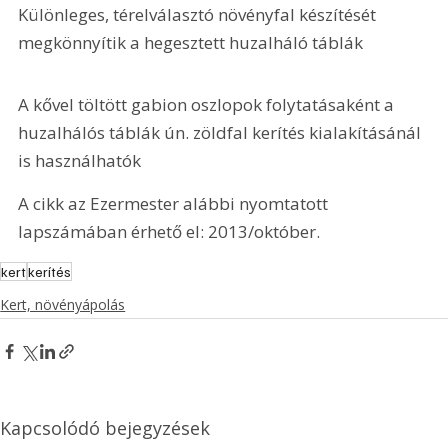
Különleges, térelválasztó növényfal készítését 
megkönnyítik a hegesztett huzalháló táblák
A kővel töltött gabion oszlopok folytatásaként a 
huzalhálós táblák ún. zöldfal kerítés kialakításánál 
is használhatók
A cikk az Ezermester alábbi nyomtatott 
lapszámában érhető el: 2013/október.
kert
kerítés
Kert, növényápolás
Kapcsolódó bejegyzések