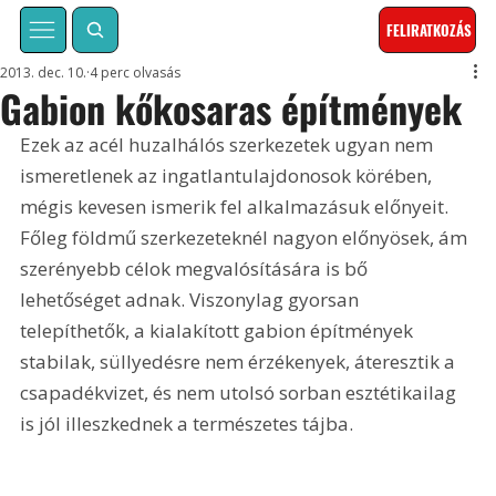
FELIRATKOZÁS
2013. dec. 10.
4 perc olvasás
Gabion kőkosaras építmények
Ezek az acél huzalhálós szerkezetek ugyan nem 
ismeretlenek az ingatlantulajdonosok körében, 
mégis kevesen ismerik fel alkalmazásuk előnyeit. 
Főleg földmű szerkezeteknél nagyon előnyösek, ám 
szerényebb célok megvalósítására is bő 
lehetőséget adnak. Viszonylag gyorsan 
telepíthetők, a kialakított gabion építmények 
stabilak, süllyedésre nem érzékenyek, áteresztik a 
csapadékvizet, és nem utolsó sorban esztétikailag 
is jól illeszkednek a természetes tájba.