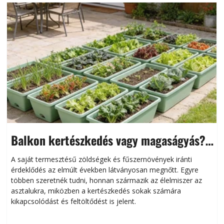
Balkon kertészkedés vagy magaságyás?
Helytakarékos kertészkedés
A saját termesztésű zöldségek és fűszernövények iránti
érdeklődés az elmúlt években látványosan megnőtt. Egyre
többen szeretnék tudni, honnan származik az élelmiszer az
l
asztalukra, miközben a kertészkedés sokak számára
kikapcsolódást és feltöltődést is jelent.
é
d