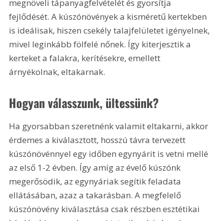
megnöveli tápanyagfelvételét és gyorsítja 
fejlődését. A kúszónövények a kisméretű kertekben 
is ideálisak, hiszen csekély talajfelületet igényelnek, 
mivel leginkább fölfelé nőnek. Így kiterjesztik a 
kerteket a falakra, kerítésekre, emellett 
árnyékolnak, eltakarnak.
Hogyan válasszunk, ültessünk?
Ha gyorsabban szeretnénk valamit eltakarni, akkor 
érdemes a kiválasztott, hosszú távra tervezett 
kúszónövénnyel egy időben egynyárit is vetni mellé 
az első 1-2 évben. Így amíg az évelő kúszónk 
megerősödik, az egynyáriak segítik feladata 
ellátásában, azaz a takarásban. A megfelelő 
kúszónövény kiválasztása csak részben esztétikai 