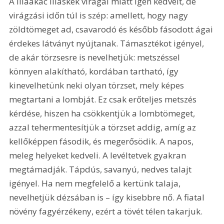
A lilaakác liláskék virágai miatt igen kedvelt, de 
virágzási időn túl is szép: amellett, hogy nagy 
zöldtömeget ad, csavarodó és később fásodott ágai 
érdekes látványt nyújtanak. Támasztékot igényel, 
de akár törzsesre is nevelhetjük: metszéssel 
könnyen alakítható, kordában tartható, így 
kinevelhetünk neki olyan törzset, mely képes 
megtartani a lombját. Ez csak erőteljes metszés 
kérdése, hiszen ha csökkentjük a lombtömeget, 
azzal tehermentesítjük a törzset addig, amíg az 
kellőképpen fásodik, és megerősödik. A napos, 
meleg helyeket kedveli. A levéltetvek gyakran 
megtámadják. Tápdús, savanyú, nedves talajt 
igényel. Ha nem megfelelő a kertünk talaja, 
nevelhetjük dézsában is – így kisebbre nő. A fiatal 
növény fagyérzékeny, ezért a tövét télen takarjuk.