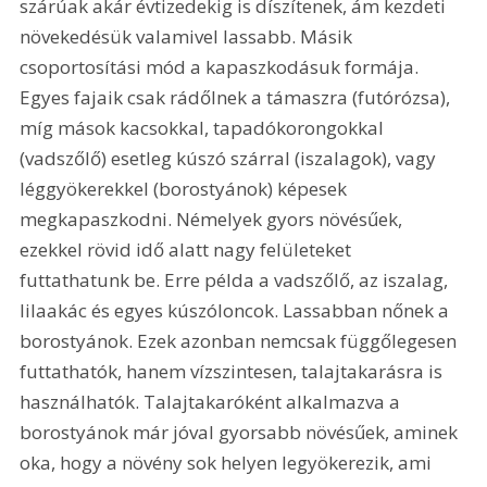
szárúak akár évtizedekig is díszítenek, ám kezdeti 
növekedésük valamivel lassabb. Másik 
csoportosítási mód a kapaszkodásuk formája. 
Egyes fajaik csak rádőlnek a támaszra (futórózsa), 
míg mások kacsokkal, tapadókorongokkal 
(vadszőlő) esetleg kúszó szárral (iszalagok), vagy 
léggyökerekkel (borostyánok) képesek 
megkapaszkodni. Némelyek gyors növésűek, 
ezekkel rövid idő alatt nagy felületeket 
futtathatunk be. Erre példa a vadszőlő, az iszalag, 
lilaakác és egyes kúszóloncok. Lassabban nőnek a 
borostyánok. Ezek azonban nemcsak függőlegesen 
futtathatók, hanem vízszintesen, talajtakarásra is 
használhatók. Talajtakaróként alkalmazva a 
borostyánok már jóval gyorsabb növésűek, aminek 
oka, hogy a növény sok helyen legyökerezik, ami 