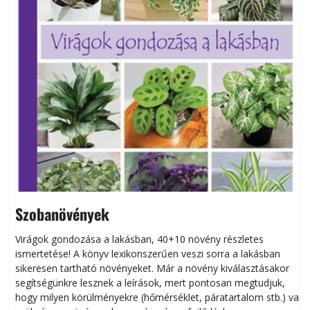
Szobanövények
Virágok gondozása a lakásban, 40+10 növény részletes
ismertetése! A könyv lexikonszerűen veszi sorra a lakásban
s
sikeresen tart­ha­tó növényeket. Már a növény kiválasztásakor
h
segítségünkre lesznek a leírások, mert pontosan megtudjuk,
k
hogy milyen körülményekre (hőmérséklet, páratartalom stb.) van