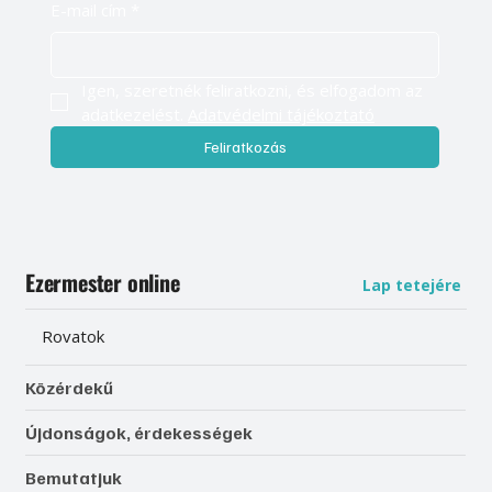
E-mail cím
*
Igen, szeretnék feliratkozni, és elfogadom az 
adatkezelést. 
Adatvédelmi tájékoztató
Feliratkozás
Ezermester online
Lap tetejére
Rovatok
Közérdekű
Újdonságok, érdekességek
Bemutatjuk