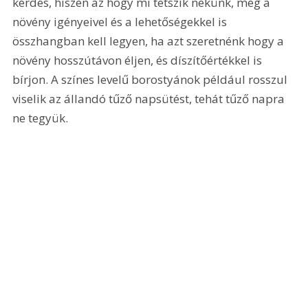
kérdés, hiszen az hogy mi tetszik nekünk, még a 
növény igényeivel és a lehetőségekkel is 
összhangban kell legyen, ha azt szeretnénk hogy a 
növény hosszútávon éljen, és díszítőértékkel is 
bírjon. A színes levelű borostyánok például rosszul 
viselik az állandó tűző napsütést, tehát tűző napra 
ne tegyük.