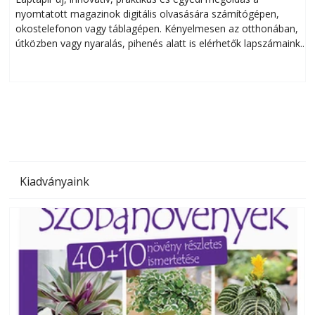
nyomtatott magazinok digitális olvasására számítógépen,
okostelefonon vagy táblagépen. Kényelmesen az otthonában,
útközben vagy nyaralás, pihenés alatt is elérhetők lapszámaink.
ú
Bárhol, bármikor, akár külföldön élve vagy dolgozva is
B
olvashatók az Ezermester lapszámai. A Laptapir kényelmes
megoldás, mert: – t
Kiadványaink