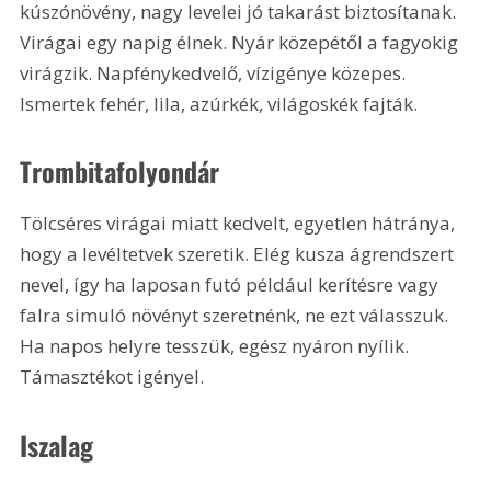
kúszónövény, nagy levelei jó takarást biztosítanak. 
Virágai egy napig élnek. Nyár közepétől a fagyokig 
virágzik. Napfénykedvelő, vízigénye közepes. 
Ismertek fehér, lila, azúrkék, világoskék fajták.
Trombitafolyondár
Tölcséres virágai miatt kedvelt, egyetlen hátránya, 
hogy a levéltetvek szeretik. Elég kusza ágrendszert 
nevel, így ha laposan futó például kerítésre vagy 
falra simuló növényt szeretnénk, ne ezt válasszuk. 
Ha napos helyre tesszük, egész nyáron nyílik. 
Támasztékot igényel.
Iszalag