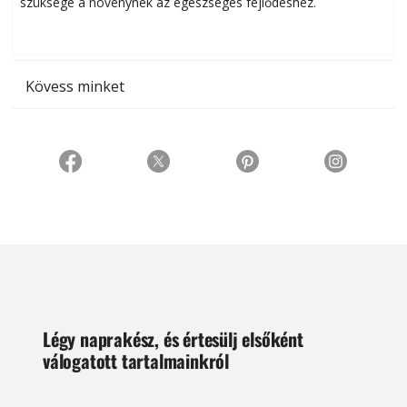
szüksége a növénynek az egészséges fejlődéshez.
t
Kövess minket
Légy naprakész, és értesülj elsőként
válogatott tartalmainkról