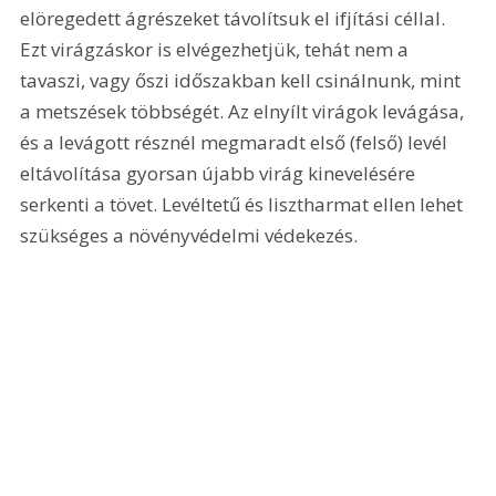
elöregedett ágrészeket távolítsuk el ifjítási céllal. 
Ezt virágzáskor is elvégezhetjük, tehát nem a 
tavaszi, vagy őszi időszakban kell csinálnunk, mint 
a metszések többségét. Az elnyílt virágok levágása, 
és a levágott résznél megmaradt első (felső) levél 
eltávolítása gyorsan újabb virág kinevelésére 
serkenti a tövet. Levéltetű és lisztharmat ellen lehet 
szükséges a növényvédelmi védekezés.