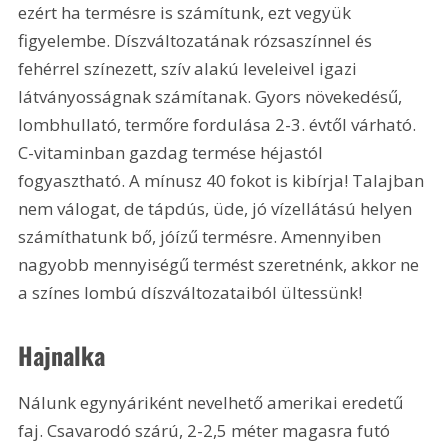
ezért ha termésre is számítunk, ezt vegyük 
figyelembe. Díszváltozatának rózsaszínnel és 
fehérrel színezett, szív alakú leveleivel igazi 
látványosságnak számítanak. Gyors növekedésű, 
lombhullató, termőre fordulása 2-3. évtől várható. 
C-vitaminban gazdag termése héjastól 
fogyasztható. A mínusz 40 fokot is kibírja! Talajban 
nem válogat, de tápdús, üde, jó vízellátású helyen 
számíthatunk bő, jóízű termésre. Amennyiben 
nagyobb mennyiségű termést szeretnénk, akkor ne 
a színes lombú díszváltozataiból ültessünk!
Hajnalka
Nálunk egynyáriként nevelhető amerikai eredetű 
faj. Csavarodó szárú, 2-2,5 méter magasra futó 