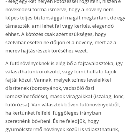
- elég egy-két helyen kötözéssel rögzíteni, hiszen e 
növekedési forma ismérve, hogy a növény nem 
képes teljes biztonsággal magát megtartani, de egy 
támaszték, ami lehet fal vagy kerítés, elegendő 
ehhez. A kötözés csak azért szükséges, hogy 
szélvihar esetén ne dőljön el a növény, mert az a 
merev hajtásrészek töréséhez vezet.
A futónövényeknek is elég bő a fajtaválasztéka, így 
választhatunk örökzöld, vagy lombhullató fajok 
fajtái közül. Vannak, melyek színes leveleikkel 
díszítenek (borostyánok, vadszőlő őszi 
lombszíneződése), mások virágaikkal (iszalag, lonc, 
futórózsa). Van választék bőven futónövényekből, 
ha kertünket felfelé, függőleges irányban 
szeretnénk bővíteni. És ne feledjük, hogy 
gyümölcstermő növények közül is választhatunk, 