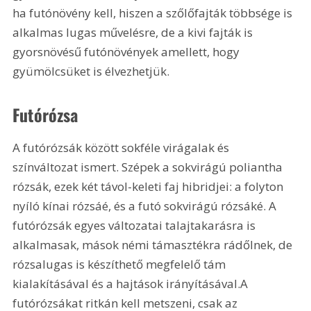
ha futónövény kell, hiszen a szőlőfajták többsége is 
alkalmas lugas művelésre, de a kivi fajták is 
gyorsnövésű futónövények amellett, hogy 
gyümölcsüket is élvezhetjük.
Futórózsa
A futórózsák között sokféle virágalak és 
színváltozat ismert. Szépek a sokvirágú poliantha 
rózsák, ezek két távol-keleti faj hibridjei: a folyton 
nyíló kínai rózsáé, és a futó sokvirágú rózsáké. A 
futórózsák egyes változatai talajtakarásra is 
alkalmasak, mások némi támasztékra rádőlnek, de 
rózsalugas is készíthető megfelelő tám 
kialakításával és a hajtások irányításával.A 
futórózsákat ritkán kell metszeni, csak az 