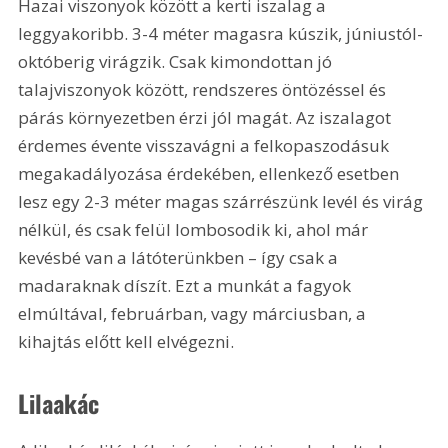
Hazai viszonyok között a kerti iszalag a 
leggyakoribb. 3-4 méter magasra kúszik, júniustól-
októberig virágzik. Csak kimondottan jó 
talajviszonyok között, rendszeres öntözéssel és 
párás környezetben érzi jól magát. Az iszalagot 
érdemes évente visszavágni a felkopaszodásuk 
megakadályozása érdekében, ellenkező esetben 
lesz egy 2-3 méter magas szárrészünk levél és virág 
nélkül, és csak felül lombosodik ki, ahol már 
kevésbé van a látóterünkben – így csak a 
madaraknak díszít. Ezt a munkát a fagyok 
elmúltával, februárban, vagy márciusban, a 
kihajtás előtt kell elvégezni.
Lilaakác