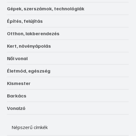
Gépek, szerszámok, technológiák
Építés, felújítás
Otthon, lakberendezés
Kert, növényápolás
Női vonal
Életmód, egészség
Kismester
Barkács
Vonalzó
Népszerű címkék