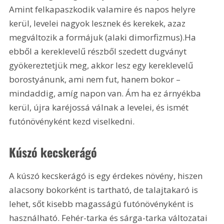
Amint felkapaszkodik valamire és napos helyre 
kerül, levelei nagyok lesznek és kerekek, azaz 
megváltozik a formájuk (alaki dimorfizmus).Ha 
ebből a kereklevelű részből szedett dugványt 
gyökereztetjük meg, akkor lesz egy kereklevelű 
borostyánunk, ami nem fut, hanem bokor – 
mindaddig, amíg napon van. Ám ha ez árnyékba 
kerül, újra karéjossá válnak a levelei, és ismét 
futónövényként kezd viselkedni.
Kúszó kecskerágó
A kúszó kecskerágó is egy érdekes növény, hiszen 
alacsony bokorként is tartható, de talajtakaró is 
lehet, sőt kisebb magasságú futónövényként is 
használható. Fehér-tarka és sárga-tarka változatai 