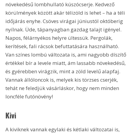
növekedésű lombhullató kúszócserje. Kedvező 
körülmények között akár télizöld is lehet – ha a téli 
időjárás enyhe. Csöves virágai júniustól októberig 
nyílnak. Üde, tápanyagban gazdag talajt igényel. 
Napos, félárnyékos helyre ültessük. Pergolák, 
kerítések, fali rácsok befuttatására használható. 
Van színes lombú változata is, ami nagyobb díszítő 
értékkel bír a levele miatt, ám lassabb növekedésű, 
és gyérebben virágzik, mint a zöld levelű alapfaj. 
Vannak állóloncok is, melyek kis törzses cserjék, 
tehát ne feledjük vásárláskor, hogy nem minden 
loncféle futónövény!
Kivi
A kiviknek vannak egylaki és kétlaki változatai is, 