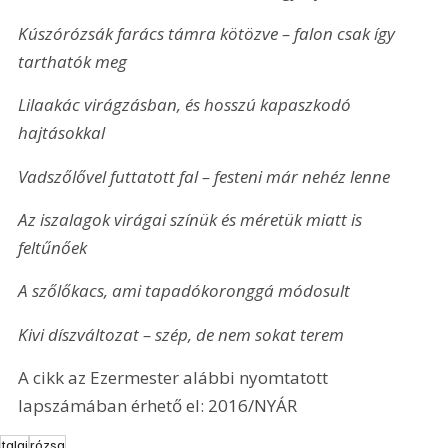
Kúszórózsák farács támra kötözve – falon csak így 
tarthatók meg
Lilaakác virágzásban, és hosszú kapaszkodó 
hajtásokkal
Vadszőlővel futtatott fal – festeni már nehéz lenne
Az iszalagok virágai színük és méretük miatt is 
feltűnőek
A szőlőkacs, ami tapadókoronggá módosult
Kivi díszváltozat – szép, de nem sokat terem
A cikk az Ezermester alábbi nyomtatott 
lapszámában érhető el: 2016/NYÁR
talaj
rózsa