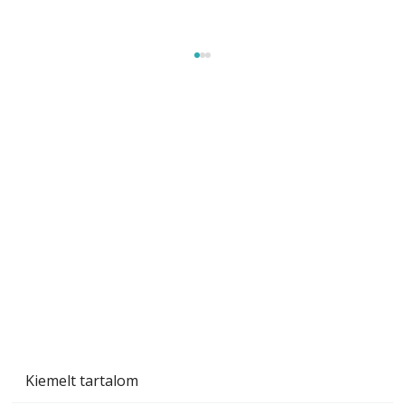
Szárazság a kertben – az aszály hatása a
növényekre és a védekezés lehetőségei
Kiemelt tartalom