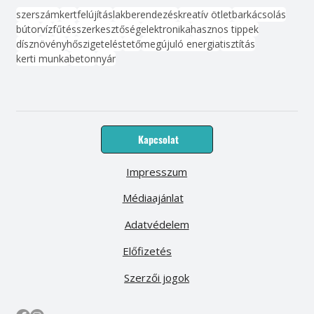
szerszám
kert
felújítás
lakberendezés
kreatív ötlet
barkácsolás
bútor
víz
fűtés
szerkesztőség
elektronika
hasznos tippek
dísznövény
hőszigetelés
tető
megújuló energia
tisztítás
kerti munka
beton
nyár
Kapcsolat
Impresszum
Médiaajánlat
Adatvédelem
Előfizetés
Szerzői jogok