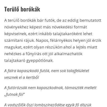
Terülő borókák
A terülő borókák bár futók, de az eddig bemutatott 
növényekhez képest más növekedési formát 
képviselnek, ezért inkább talajtakaróként lehet 
számítani rájuk. Napos, félárnyékos helyen jól érzik 
magukat, ezért olyan részükön ahol a lejtés miatt 
nehézkes a fűnyírás ott jól alkalmazhatók 
talajtakaró gyeppótlónak.
A falra kapaszkodó futók, nem sok talajfelületet 
vesznek el a kertből
A futórózsák nem kapaszkodnak, támaszték mellett 
„futnak föl”
A vadszőlők őszi lombszíneződése egyik fő díszük