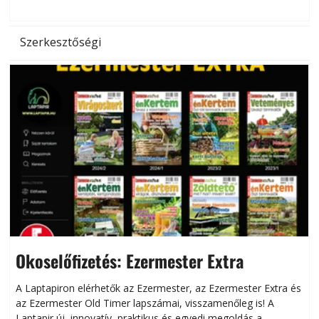
Szerkesztőségi
Okoselőfizetés: Ezermester Extra
A Laptapiron elérhetők az Ezermester, az Ezermester Extra és
az Ezermester Old Timer lapszámai, visszamenőleg is! A
Laptapir új, innovatív, praktikus és egyedi megoldás a
L