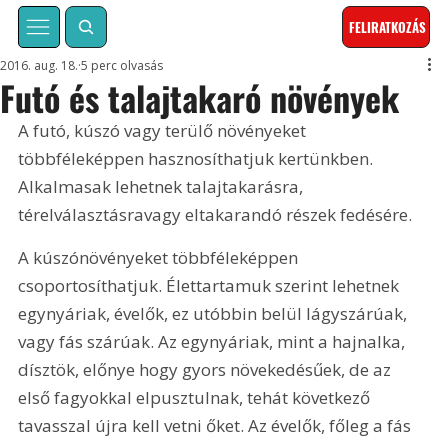
FELIRATKOZÁS
2016. aug. 18.
5 perc olvasás
Futó és talajtakaró növények
A futó, kúszó vagy terülő növényeket 
többféleképpen hasznosíthatjuk kertünkben. 
Alkalmasak lehetnek talajtakarásra, 
térelválasztásravagy eltakarandó részek fedésére.
A kúszónövényeket többféleképpen 
csoportosíthatjuk. Élettartamuk szerint lehetnek 
egynyáriak, évelők, ez utóbbin belül lágyszárúak, 
vagy fás szárúak. Az egynyáriak, mint a hajnalka, 
dísztök, előnye hogy gyors növekedésűek, de az 
első fagyokkal elpusztulnak, tehát következő 
tavasszal újra kell vetni őket. Az évelők, főleg a fás 