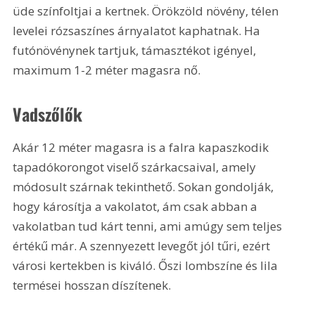
üde színfoltjai a kertnek. Örökzöld növény, télen 
levelei rózsaszínes árnyalatot kaphatnak. Ha 
futónövénynek tartjuk, támasztékot igényel, 
maximum 1-2 méter magasra nő.
Vadszőlők
Akár 12 méter magasra is a falra kapaszkodik 
tapadókorongot viselő szárkacsaival, amely 
módosult szárnak tekinthető. Sokan gondolják, 
hogy károsítja a vakolatot, ám csak abban a 
vakolatban tud kárt tenni, ami amúgy sem teljes 
értékű már. A szennyezett levegőt jól tűri, ezért 
városi kertekben is kiváló. Őszi lombszíne és lila 
termései hosszan díszítenek.