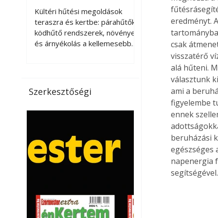
kellemesebbé a
fűtésrásegít
Kültéri hűtési megoldások
teraszt és a kertet?
eredményt. A
teraszra és kertbe: párahűtők,
tartományba
ködhűtő rendszerek, növények
és árnyékolás a kellemesebb
csak átmenet
nyári mikroklímáért. A kültéri
visszatérő v
hűtés kérdése az utóbbi
alá hűteni. M
években egyre nagyobb
választunk k
jelentőséget kapott, ahogy a
Szerkesztőségi
ami a beruhá
nyári hőhullámok gyakoribbá és
figyelembe t
intenzívebbé váltak. Míg
ennek szelle
korábban elsősorban a beltéri
adottságokkal
klímaberendezések jelentették
beruházási k
a megoldást a meleg ellen, ma
egészséges a
már egyre többen keresnek
napenergia f
olyan kültéri hűtési
lehetőségeket is, amelyek a
segítségével.
teraszok, erkélyek, kertek vagy
vendégl