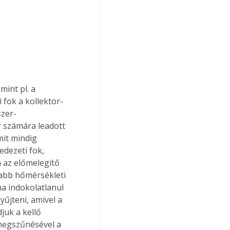
 fok a kollektor-
szer-
r számára leadott 
it mindig 
dezeti fok, 
 az előmelegítő 
abb hőmérsékleti 
a indokolatlanul 
űjteni, amivel a 
juk a kellő 
 megszűnésével a 