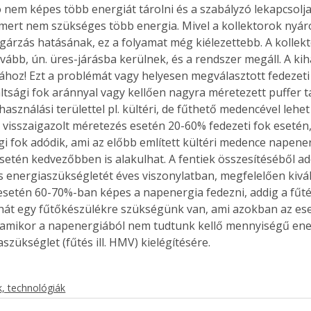
ó nem képes több energiát tárolni és a szabályzó lekapcsolja
, mert nem szükséges több energia. Mivel a kollektorok nyáro
gárzás hatásának, ez a folyamat még kiélezettebb. A kollek
vább, ún. üres-járásba kerülnek, és a rendszer megáll. A kih
llához! Ezt a problémát vagy helyesen megválasztott fedezeti
tsági fok aránnyal vagy kellően nagyra méretezett puffer tár
lhasználási területtel pl. kültéri, de fűthető medencével lehet
 visszaigazolt méretezés esetén 20-60% fedezeti fok esetén
gi fok adódik, ami az előbb említett kültéri medence napener
setén kedvezőbben is alakulhat. A fentiek összesítéséből ad
 energiaszükségletét éves viszonylatban, megfelelően kivál
setén 60-70%-ban képes a napenergia fedezni, addig a fűt
át egy fűtőkészülékre szükségünk van, ami azokban az ese
mikor a napenergiából nem tudtunk kellő mennyiségű energ
szükséglet (fűtés ill. HMV) kielégítésére.
ertben,
Gyógyító növények: a
, technológiák
sban
természet kincsei az