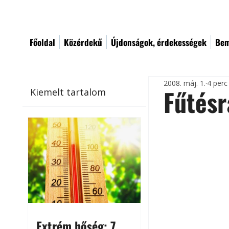
Főoldal
Közérdekű
Újdonságok, érdekességek
Bem
2008. máj. 1.
4 perc
Fűtésr
Kiemelt tartalom
Extrém hőség: 7