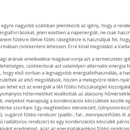
egyre nagyobb számban jelentkezik az igény, hogy a rendel
nergiaforrásokat, jelen esetben a napenergiát, ne csak haszn
anem fűtésre illetve fűtés rásegítésre is használjuk fel, hog
ormában csökkenteni lehessen. Erre kínál megoldást a Vailla
ehetséges, csökkentsük azt valamilyen alternatív energia fe
 hogy első sorban a legnagyobb energiafelhasználás, a has
születtek az első megoldások, hiszen a melegvízre télen-ny
n lehet ezt az energiát a téli fűtési hőszükséglet kiszolgálá
yományos hőtermelőket leváltották az alacsony hőmérsékle
k, melyeket manapság a kondenzációs készülékek kezdik e
érbe szorítani. Egy megfelelően méretezett, túlnyomórészt 
 sugárzó fűtési rendszer (padló-, fal-, mennyezetfűtés ill. 
ű radiátoros rendszer) és egy kondenzációs készülék páros
ívánt eredményt, azaz az energiatakarékos fűtési rendszert