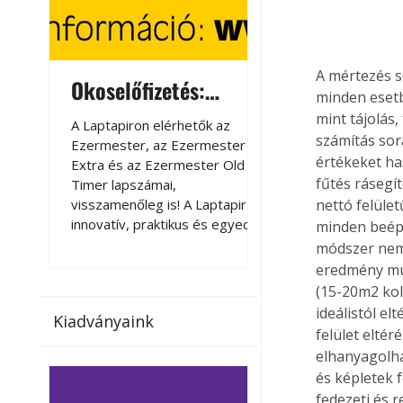
A mértezés s
Okoselőfizetés:
Okoselőfizetés
minden esetb
Ezermester Extra
mint tájolás,
A Laptapiron elérhetők az
A Laptapiron elérhető
számítás sor
Ezermester, az Ezermester
Ezermester, az Ezer
értékeket ha
Extra és az Ezermester Old
Extra és az Ezermest
fűtés rásegí
Timer lapszámai,
Timer lapszámai,
visszamenőleg is! A Laptapir új,
visszamenőleg is! A La
nettó felüle
innovatív, praktikus és egyedi
innovatív, praktikus 
minden beépít
megoldás a nyomtatott
megoldás a nyomtato
módszer nem
magazinok digitális olvasására
magazinok digitális o
eredmény mut
számítógépen, okostelefonon
számítógépen, okost
(15-20m2 koll
vagy táblagépen. Kényelmesen
vagy táblagépen. Ké
ideálistól e
Kiadványaink
az otthonában, útközben vagy
az otthonában, útköz
felület elté
nyaralás, pihenés alatt is
nyaralás, pihenés alat
elhanyagolha
elérhetők lapszámaink. Bárhol,
elérhetők lapszámaink
és képletek 
bármikor, akár külföldön élve
bármikor, akár külföld
fedezeti és 
vagy dolgozva is olvashatók az
vagy dolgozva is olv