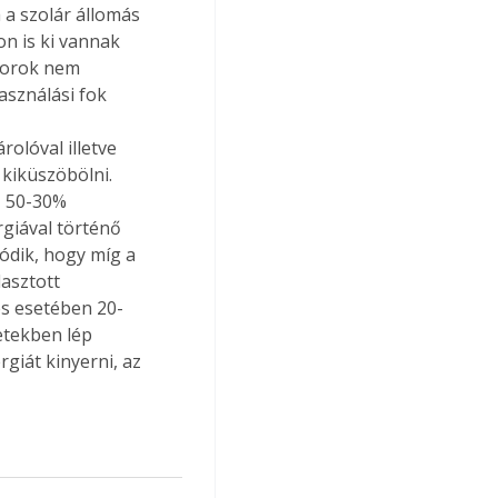
 a szolár állomás 
n is ki vannak 
torok nem 
asználási fok 
 
olóval illetve 
 kiküszöbölni. 
, 50-30% 
giával történő 
ódik, hogy míg a 
asztott 
és esetében 20-
tekben lép 
iát kinyerni, az 