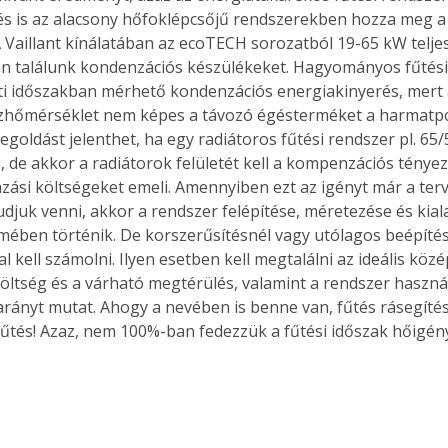
és is az alacsony hőfoklépcsőjű rendszerekben hozza meg a 
 Vaillant kínálatában az ecoTECH sorozatból 19-65 kW telje
n találunk kondenzációs készülékeket. Hagyományos fűtés
i időszakban mérhető kondenzációs energiakinyerés, mert
ízhőmérséklet nem képes a távozó égésterméket a harmatp
egoldást jelenthet, ha egy radiátoros fűtési rendszer pl. 65
i, de akkor a radiátorok felületét kell a kompenzációs ténye
zási költségeket emeli. Amennyiben ezt az igényt már a ter
udjuk venni, akkor a rendszer felépítése, méretezése és kial
mében történik. De korszerűsítésnél vagy utólagos beépíté
 kell számolni. Ilyen esetben kell megtalálni az ideális közé
öltség és a várható megtérülés, valamint a rendszer haszn
rányt mutat. Ahogy a nevében is benne van, fűtés rásegíté
űtés! Azaz, nem 100%-ban fedezzük a fűtési időszak hőigén
 