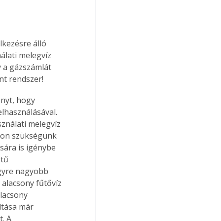
kezésre álló 
álati melegvíz 
y a gázszámlát 
nt rendszer!
lhasználásával. 
ználati melegvíz 
áron szükségünk 
sára is igénybe 
tű 
gyre nagyobb 
alacsony fűtővíz 
alacsony 
ítása már 
. A 