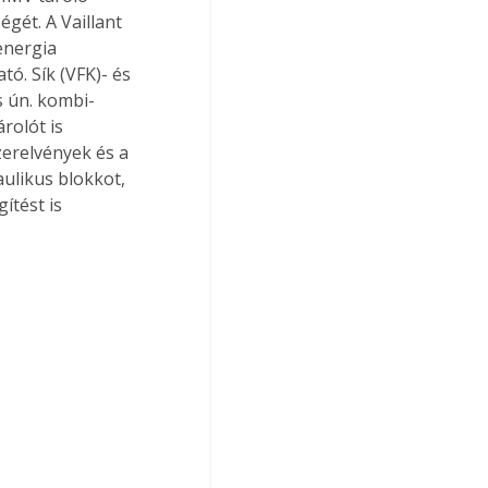
égét. A Vaillant 
energia 
ó. Sík (VFK)- és 
s ún. kombi-
rolót is 
zerelvények és a 
ulikus blokkot, 
ítést is 