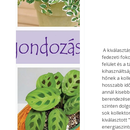
 A kiválasztáshoz ill. a méretezéshez alapadatokat kell meghatároznunk, mint pl. a 
fedezeti foko
felület és a
kihasználtsá
hőnek a koll
hosszabb idő
annál kisebb
berendezése
szinten dolg
sok kollekto
kiválasztott
energiaszint