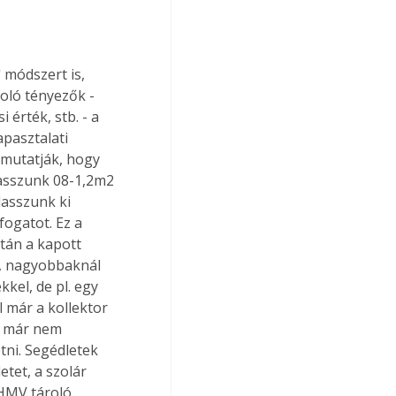
 módszert is, 
oló tényezők - 
 érték, stb. - a 
pasztalati 
 mutatják, hogy 
lasszunk 08-1,2m2 
lasszunk ki 
fogatot. Ez a 
án a kapott 
, nagyobbaknál 
kel, de pl. egy 
 már a kollektor 
i már nem 
ni. Segédletek 
tet, a szolár 
 HMV tároló 