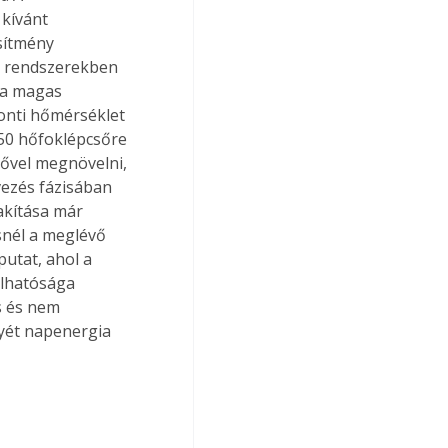
kívánt 
sítmény 
i rendszerekben 
 a magas 
onti hőmérséklet 
/50 hőfoklépcsőre 
zővel megnövelni, 
vezés fázisában 
akítása már 
snél a meglévő 
putat, ahol a 
álhatósága 
s és nem 
yét napenergia 