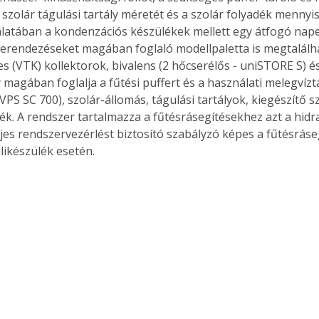
 szolár tágulási tartály méretét és a szolár folyadék mennyis
. A
megoldás,
latában a kondenzációs készülékek mellett egy átfogó nap
erendezéseket magában foglaló modellpaletta is megtalálhat
 (VTK) kollektorok, bivalens (2 hőcserélős - uniSTORE S) é
 magában foglalja a fűtési puffert és a használati melegvíztá
PS SC 700), szolár-állomás, tágulási tartályok, kiegészítő s
dék. A rendszer tartalmazza a fűtésrásegítésekhez azt a hidra
ljes rendszervezérlést biztosító szabályzó képes a fűtésráseg
likészülék esetén.