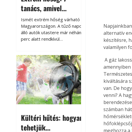
tanács, amivel
megóvhatjuk
Ismét extrém hőség várható
autónkat a nyári
Napjainkban 
Magyarországon. A tűző napon
álló autók utastere már néhány
alternatív e
károktól
perc alatt rendkívül
készítésre, h
felmelegszik, és rövid időn belül
valamilyen f
akár a 60-70 °C-ot is
megközelítheti. Ez nemcsak a
 A gáz lakossági árának emelkedése magával vonja azt a természetes igényt, hogy 
beszállást teszi kellemetlenné,
amennyiben l
hanem az autó állapotára és a
Természetes,
benne hagyott tárgyakra is
kiváltására 
káros hatással lehet. Néhány
van. De hogya
egyszerű óvintézkedéssel
venni? A hag
azonban jelentősen
berendezése
csökkenthetjük a hőség káros
számban hátt
hatásait.
Kültéri hűtés: hogyan
hőmérsékletű,
hőfoklépcsőj
tehetjük
meghozza a k