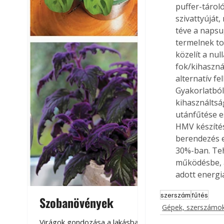
puffer-tárol
szivattyúját
téve a napsu
termelnek to
közelít a nu
fok/kihasznál
alternatív fe
Gyakorlatból
kihasználtsá
utánfűtése e
HMV készítés
berendezés e
30%-ban. Teh
működésbe, a
adott energia
szerszám
fűtés
Szobanövények
Virágoskert: k
Gépek, szerszámok
teraszon, laká
Virágok gondozása a lakásban,