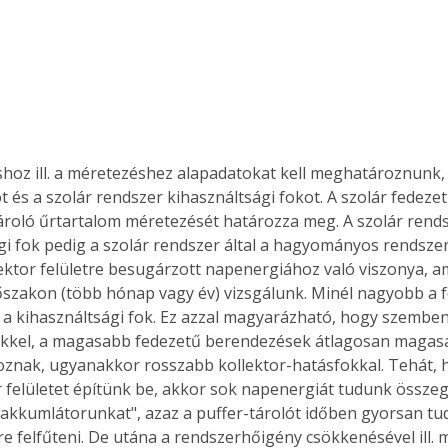
t és a szolár rendszer kihasználtsági fokot. A szolár fedezeti
 tároló űrtartalom méretezését határozza meg. A szolár rend
gi fok pedig a szolár rendszer által a hagyományos rendsze
ektor felületre besugárzott napenergiához való viszonya, am
szakon (több hónap vagy év) vizsgálunk. Minél nagyobb a fe
 a kihasználtsági fok. Ez azzal magyarázható, hogy szemben
kkel, a magasabb fedezetű berendezések átlagosan magas
oznak, ugyanakkor rosszabb kollektor-hatásfokkal. Tehát, h
r felületet építünk be, akkor sok napenergiát tudunk összegy
 "akkumlátorunkat", azaz a puffer-tárolót időben gyorsan tud
re felfűteni. De utána a rendszerhőigény csökkenésével ill.