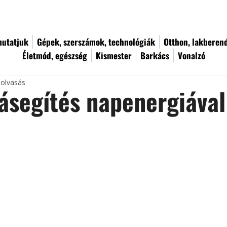
utatjuk
Gépek, szerszámok, technológiák
Otthon, lakberen
Életmód, egészség
Kismester
Barkács
Vonalzó
 olvasás
ásegítés napenergiával