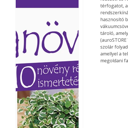
térfogatot, a
Ezermester lapszámai. A
Ezermester lapszámai
Laptapir kényelmes megoldás,
Laptapir kényelmes 
rendszerkíná
mert: – t
mert: – t
hasznosító b
vákuumcsöves
tároló, amely
(auroSTORE V
szolár folya
amellyel a te
megoldani fa