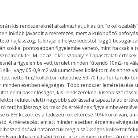
orán kis rendszereknél alkalmazhatjuk az ún. "ököl-szabály"
Együtt jobban megéri!
en inkább javasolt a méretezés, mert a különböző befolyás
Bővebb információ itt!
 tető hajlásszög, földrajzi elhelyezkedéstől függő besugárzási
k az
Együtt jobban megéri! A
án sokkal pontosabban figyelembe vehető, mint ha csak a ta
mester
könyvek tetszőleges
sználnánk fel. Mi az az "ököl-szabály"? Tapasztalati értékek
er Old
párosítással kedvezményes
tésnél a figyelembe vett terület minden fűtendő 10m2-re vá
áron, 0 Ft postaköltséggel
ptapir új,
megrendelhetők!
tű sík-, vagy 05-0,9 m2 vákuumcsöves kollektort, és ehhez vá
és egyedi
ett nettó 1m2 kollektor felülethez 50-70 l puffer tároló-tér
tt
 minden esetben elégséges. Több rendszer leméretezése ut
lvasására
at némi hasonlóságot, kis rendszereknél kisebb szórással
elefonon
ektor felület felett) nagyobb szórással a tapasztalati értékek
nyelmesen
ltérő tetőhajlásszög korrekciós értékének figyelembevételével
ben vagy
rése 6-8% között és a fedezeti fok eltérése 10% körül van, am
t is
tó. A méretezést emiatt minden esetben érdemes elvégeztet
. Bárhol,
felhasználásával határozzuk meg a szükséges kollektor felüle
ön élve
rendszer-kihasználtsági fokot, a szükséges puffer-tároló és
ashatók az