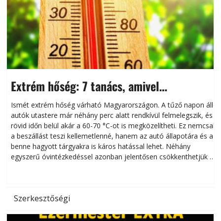
Extrém hőség: 7 tanács, amivel
megóvhatjuk autónkat a nyári károktól
Ismét extrém hőség várható Magyarországon. A tűző napon álló
autók utastere már néhány perc alatt rendkívül felmelegszik, és
rövid időn belül akár a 60-70 °C-ot is megközelítheti. Ez nemcsak
n
a beszállást teszi kellemetlenné, hanem az autó állapotára és a
benne hagyott tárgyakra is káros hatással lehet. Néhány
egyszerű óvintézkedéssel azonban jelentősen csökkenthetjük a
hőség káros hatásait.
l
Szerkesztőségi