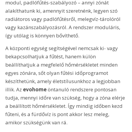
modul, padlófűtés-szabályozó – annyi zónát 
alakíthatunk ki, amennyit szeretnénk, legyen szó 
radiátoros vagy padlófűtésről, melegvíz-tárolóról 
vagy kazánszabályozásról. A rendszer moduláris, 
így utólag is könnyen bővíthető.
A központi egység segítségével nemcsak ki- vagy 
bekapcsolhatjuk a fűtést, hanem külön 
beállíthatjuk a megfelelő hőmérsékletet minden 
egyes zónára, sőt olyan fűtési időprogramot 
készíthetünk, amely életstílusunkhoz a legjobban 
illik. Az 
evohome
 öntanuló rendszere pontosan 
tudja, mennyi időre van szükség, hogy a zóna elérje 
a beállított hőmérsékletet. Így mindig időben kezd 
fűteni, és a fürdővíz is pont akkor lesz meleg, 
amikor szükségünk van rá.