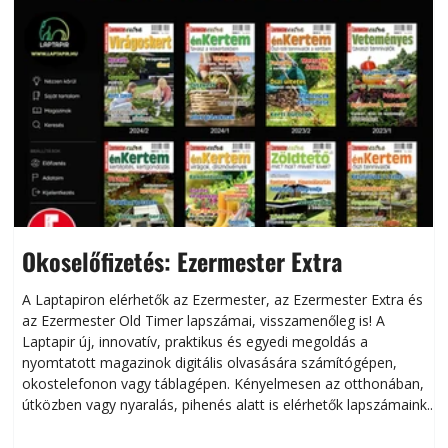
Okoselőfizetés: Ezermester Extra
A Laptapiron elérhetők az Ezermester, az Ezermester Extra és
az Ezermester Old Timer lapszámai, visszamenőleg is! A
Laptapir új, innovatív, praktikus és egyedi megoldás a
L
nyomtatott magazinok digitális olvasására számítógépen,
okostelefonon vagy táblagépen. Kényelmesen az otthonában,
útközben vagy nyaralás, pihenés alatt is elérhetők lapszámaink.
ú
Bárhol, bármikor, akár külföldön élve vagy dolgozva is
B
olvashatók az Ezermester lapszámai. A Laptapir kényelmes