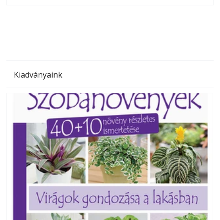
megoldás, mert: – t
Kiadványaink