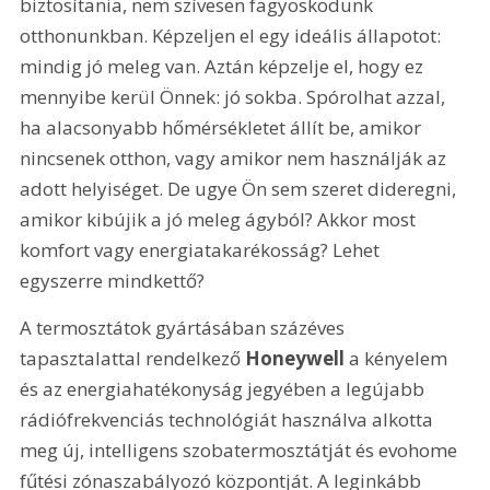
biztosítania, nem szívesen fagyoskodunk 
otthonunkban. Képzeljen el egy ideális állapotot: 
mindig jó meleg van. Aztán képzelje el, hogy ez 
mennyibe kerül Önnek: jó sokba. Spórolhat azzal, 
ha alacsonyabb hőmérsékletet állít be, amikor 
nincsenek otthon, vagy amikor nem használják az 
adott helyiséget. De ugye Ön sem szeret dideregni, 
amikor kibújik a jó meleg ágyból? Akkor most 
komfort vagy energiatakarékosság? Lehet 
egyszerre mindkettő?
A termosztátok gyártásában százéves 
tapasztalattal rendelkező 
Honeywell
 a kényelem 
és az energiahatékonyság jegyében a legújabb 
rádiófrekvenciás technológiát használva alkotta 
meg új, intelligens szobatermosztátját és evohome 
fűtési zónaszabályozó központját. A leginkább 