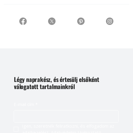
Légy naprakész, és értesülj elsőként
válogatott tartalmainkról
E-mail cím
*
Igen, szeretnék feliratkozni, és elfogadom az 
adatkezelést. 
Adatvédelmi tájékoztató