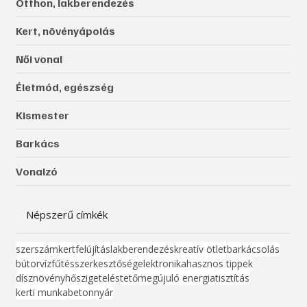
Otthon, lakberendezés
Kert, növényápolás
Női vonal
Életmód, egészség
Kismester
Barkács
Vonalzó
Népszerű címkék
szerszám
kert
felújítás
lakberendezés
kreatív ötlet
barkácsolás
bútor
víz
fűtés
szerkesztőség
elektronika
hasznos tippek
dísznövény
hőszigetelés
tető
megújuló energia
tisztítás
kerti munka
beton
nyár