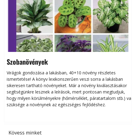
Szobanövények
Virágok gondozása a lakásban, 40+10 növény részletes
ismertetése! A könyv lexikonszerűen veszi sorra a lakásban
s
sikeresen tart­ha­tó növényeket. Már a növény kiválasztásakor
h
segítségünkre lesznek a leírások, mert pontosan megtudjuk,
k
hogy milyen körülményekre (hőmérséklet, páratartalom stb.) van
szüksége a növénynek az egészséges fejlődéshez.
t
Kövess minket