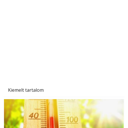
Tiszta homlokzat éveken át
Kiemelt tartalom