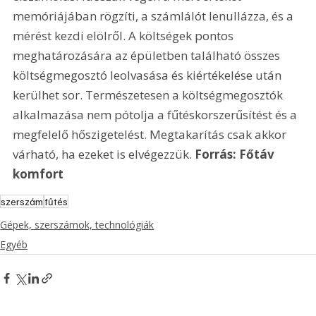
memóriájában rögzíti, a számlálót lenullázza, és a 
mérést kezdi elölről. A költségek pontos 
meghatározására az épületben található összes 
költségmegosztó leolvasása és kiértékelése után 
kerülhet sor. Természetesen a költségmegosztók 
alkalmazása nem pótolja a fűtéskorszerűsítést és a 
megfelelő hőszigetelést. Megtakarítás csak akkor 
várható, ha ezeket is elvégezzük. 
Forrás: Főtáv 
komfort
szerszám
fűtés
Gépek, szerszámok, technológiák
Egyéb