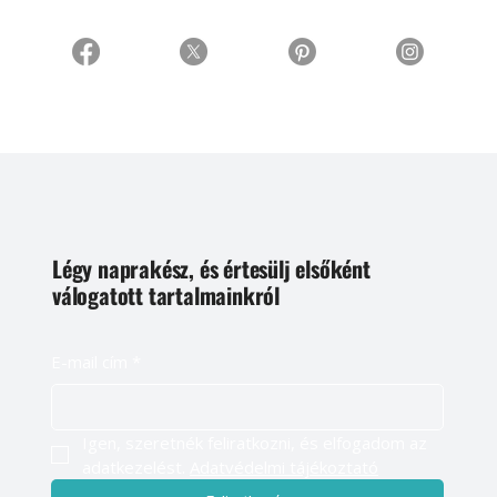
Légy naprakész, és értesülj elsőként
válogatott tartalmainkról
E-mail cím
*
Igen, szeretnék feliratkozni, és elfogadom az 
adatkezelést. 
Adatvédelmi tájékoztató