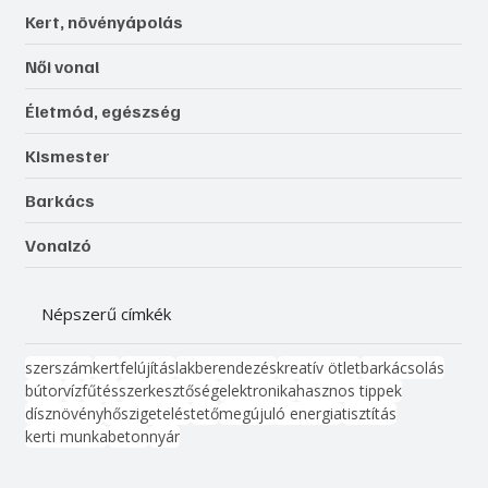
Kert, növényápolás
Női vonal
Életmód, egészség
Kismester
Barkács
Vonalzó
Népszerű címkék
szerszám
kert
felújítás
lakberendezés
kreatív ötlet
barkácsolás
bútor
víz
fűtés
szerkesztőség
elektronika
hasznos tippek
dísznövény
hőszigetelés
tető
megújuló energia
tisztítás
kerti munka
beton
nyár