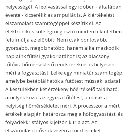
helyességét. A leolvasással egy időben - általában 
évente - kicserélik az ampullát is. A kiértékelést, 
elszámolást számítógéppel készítik el. Az 
elektronikus költségmegosztó minden tekintetben 
felülmúlja az előbbit. Nem csak pontosabb, 
gyorsabb, megbízhatóbb, hanem alkalmazkodik 
napjaink fűtési gyakorlatához is; az alacsony 
fűtővíz hőmérsékletű rendszereknél is helyesen 
méri a fogyasztást. Lelke egy miniatűr számítógép, 
amelybe betáplálhatók a fűtőtest műszaki adatai. 
A készülékben két érzékeny hőérzékelő található, 
amelyek közül az egyik a fűtőtest, a másik a 
helyiség hőmérsékletét méri. A processzor a mért 
értékek alapján határozza meg a hőfogyasztást, és 
folyadékkristályos kijelzőn kiírja azt. Az 
elszámolási időszak végén a mért értéket 