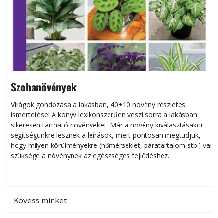
Szobanövények
Virágok gondozása a lakásban, 40+10 növény részletes
ismertetése! A könyv lexikonszerűen veszi sorra a lakásban
s
sikeresen tart­ha­tó növényeket. Már a növény kiválasztásakor
h
segítségünkre lesznek a leírások, mert pontosan megtudjuk,
k
hogy milyen körülményekre (hőmérséklet, páratartalom stb.) van
szüksége a növénynek az egészséges fejlődéshez.
t
Kövess minket