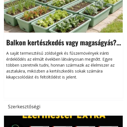
Balkon kertészkedés vagy magaságyás?
Helytakarékos kertészkedés
A saját termesztésű zöldségek és fűszernövények iránti
érdeklődés az elmúlt években látványosan megnőtt. Egyre
többen szeretnék tudni, honnan származik az élelmiszer az
l
asztalukra, miközben a kertészkedés sokak számára
kikapcsolódást és feltöltődést is jelent.
é
d
Szerkesztőségi