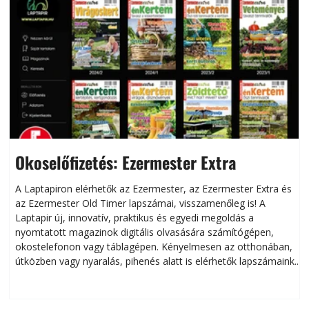
Okoselőfizetés: Ezermester Extra
A Laptapiron elérhetők az Ezermester, az Ezermester Extra és
az Ezermester Old Timer lapszámai, visszamenőleg is! A
Laptapir új, innovatív, praktikus és egyedi megoldás a
L
nyomtatott magazinok digitális olvasására számítógépen,
okostelefonon vagy táblagépen. Kényelmesen az otthonában,
útközben vagy nyaralás, pihenés alatt is elérhetők lapszámaink.
ú
Bárhol, bármikor, akár külföldön élve vagy dolgozva is
B
olvashatók az Ezermester lapszámai. A Laptapir kényelmes
megoldás, mert: – t