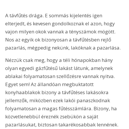
A távfűtés drága. E sommás kijelentés igen 
elterjedt, és kevesen gondolkoznak el azon, hogy 
vajon milyen okok vannak a tényszámok mögött. 
Nos az egyik ok bizonyosan a távfűtésben rejlő 
pazarlás, mégpedig nekünk, lakóknak a pazarlása.
Nézzük csak meg, hogy a téli hónapokban hány 
olyan egyedi gázfűtésű lakást látunk, amelynek 
ablakai folyamatosan szellőzésre vannak nyitva. 
Egyet sem! Az állandóan megbuktatott 
konyhaablakok bizony a távfűtéses lakásokra 
jellemzők, miközben ezek lakói panaszkodnak 
folyamatosan a magas fűtésszámlára. Bizony, ha 
közvetlenebbül éreznék zsebükön a saját 
pazarlásukat, biztosan takarékosabbak lennének. 