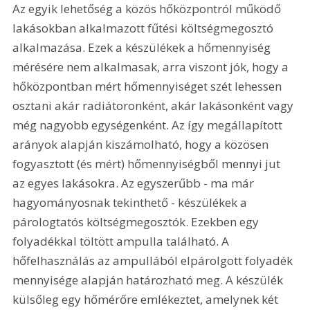
Az egyik lehetőség a közös hőközpontról működő 
lakásokban alkalmazott fűtési költségmegosztó 
alkalmazása. Ezek a készülékek a hőmennyiség 
mérésére nem alkalmasak, arra viszont jók, hogy a 
hőközpontban mért hőmennyiséget szét lehessen 
osztani akár radiátoronként, akár lakásonként vagy 
még nagyobb egységenként. Az így megállapított 
arányok alapján kiszámolható, hogy a közösen 
fogyasztott (és mért) hőmennyiségből mennyi jut 
az egyes lakásokra. Az egyszerűbb - ma már 
hagyományosnak tekinthető - készülékek a 
párologtatós költségmegosztók. Ezekben egy 
folyadékkal töltött ampulla található. A 
hőfelhasználás az ampullából elpárolgott folyadék 
mennyisége alapján határozható meg. A készülék 
külsőleg egy hőmérőre emlékeztet, amelynek két 