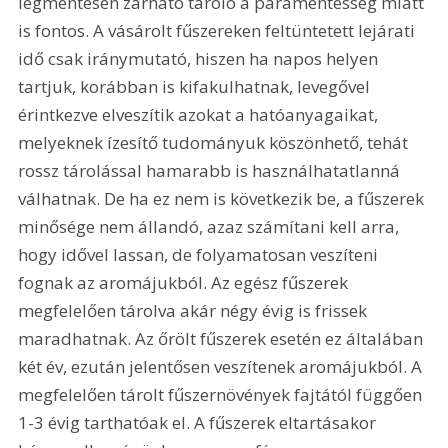
légmentesen zárható tároló a páramentesség miatt 
is fontos. A vásárolt fűszereken feltüntetett lejárati 
idő csak iránymutató, hiszen ha napos helyen 
tartjuk, korábban is kifakulhatnak, levegővel 
érintkezve elveszítik azokat a hatóanyagaikat, 
melyeknek ízesítő tudományuk köszönhető, tehát 
rossz tárolással hamarabb is használhatatlanná 
válhatnak. De ha ez nem is következik be, a fűszerek 
minősége nem állandó, azaz számítani kell arra, 
hogy idővel lassan, de folyamatosan veszíteni 
fognak az aromájukból. Az egész fűszerek 
megfelelően tárolva akár négy évig is frissek 
maradhatnak. Az őrölt fűszerek esetén ez általában 
két év, ezután jelentősen veszítenek aromájukból. A 
megfelelően tárolt fűszernövények fajtától függően 
1-3 évig tarthatóak el. A fűszerek eltartásakor 