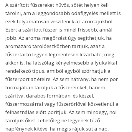
A szárított fűszereket hűvös, sötét helyen kell 
tárolni, ám a leggondosabb odafigyelés mellett is 
ezek folyamatosan veszítenek az aromájukból. 
Ezért a szárított fűszer is minél frissebb, annál 
jobb. Az aroma megőrzést úgy segíthetjük, ha 
aromazáró tárolóeszközben tartjuk, azaz a 
fűszertartó legyen légmentesen lezárható, még 
akkor is, ha látszólag kényelmesebb a lyukakkal 
rendelkező típus, amiből egyből szórhatjuk a 
fűszerport az ételre. Az sem hátrány, ha nem por 
formájában tároljuk a fűszereinket, hanem 
szárítva, darabos formában, és kézzel, 
fűszermozsárral vagy fűszerőrlővel közvetlenül a 
felhasználás előtt porítjuk. Az sem mindegy, hol 
tároljuk őket. Lehetőleg ne legyenek tűző 
napfénynek kitéve, ha mégis rájuk süt a nap, 