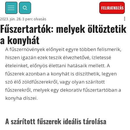
FELIRATKOZÁS
2023. jún. 28.
3 perc olvasás
Fűszertartók: melyek öltöztetik
a konyhát
A fűszernövények előnyeit egyre többen felismerik, 
hiszen igazán ezek teszik élvezhetővé, ízletessé 
ételeinket, előnyös élettani hatásaik mellett. A 
fűszerek azonban a konyhát is díszíthetik, legyen 
szó élő zöldfűszerekről, vagy olyan szárított 
fűszerekről, melyek egy dekoratív fűszertartóban a 
konyha díszei.
A szárított fűszerek ideális tárolása