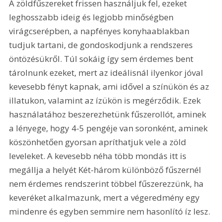
A zöldfűszereket frissen használjuk fel, ezeket 
leghosszabb ideig és legjobb minőségben 
virágcserépben, a napfényes konyhaablakban 
tudjuk tartani, de gondoskodjunk a rendszeres 
öntözésükről. Túl sokáig így sem érdemes bent 
tárolnunk ezeket, mert az ideálisnál ilyenkor jóval 
kevesebb fényt kapnak, ami idővel a színükön és az 
illatukon, valamint az ízükön is megérződik. Ezek 
használatához beszerezhetünk fűszerollót, aminek 
a lényege, hogy 4-5 pengéje van soronként, aminek 
köszönhetően gyorsan apríthatjuk vele a zöld 
leveleket. A kevesebb néha több mondás itt is 
megállja a helyét Két-három különböző fűszernél 
nem érdemes rendszerint többel fűszerezzünk, ha 
keveréket alkalmazunk, mert a végeredmény egy 
mindenre és egyben semmire nem hasonlító íz lesz.