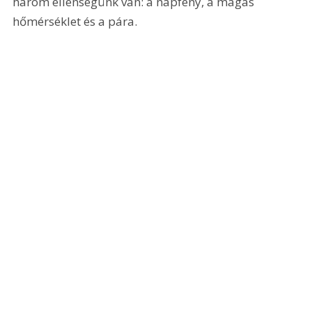
három ellenségünk van: a napfény, a magas 
hőmérséklet és a pára.