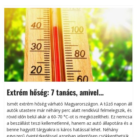
Extrém hőség: 7 tanács, amivel
megóvhatjuk autónkat a nyári károktól
Ismét extrém hőség várható Magyarországon. A tűző napon álló
autók utastere már néhány perc alatt rendkívül felmelegszik, és
rövid időn belül akár a 60-70 °C-ot is megközelítheti. Ez nemcsak
n
a beszállást teszi kellemetlenné, hanem az autó állapotára és a
benne hagyott tárgyakra is káros hatással lehet. Néhány
egyszerű óvintézkedéssel azonban jelentősen csökkenthetjük a