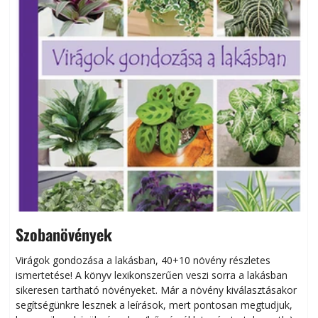
Szobanövények
Virágok gondozása a lakásban, 40+10 növény részletes
ismertetése! A könyv lexikonszerűen veszi sorra a lakásban
s
sikeresen tart­ha­tó növényeket. Már a növény kiválasztásakor
h
segítségünkre lesznek a leírások, mert pontosan megtudjuk,
k