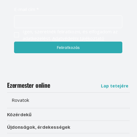
E-mail cím
*
Igen, szeretnék feliratkozni, és elfogadom az 
adatkezelést. 
Adatvédelmi tájékoztató
Feliratkozás
Ezermester online
Lap tetejére
Rovatok
Közérdekű
Újdonságok, érdekességek