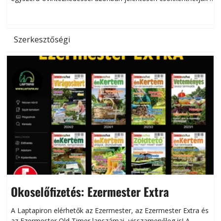
hőség káros hatásait.
l
Szerkesztőségi
Okoselőfizetés: Ezermester Extra
A Laptapiron elérhetők az Ezermester, az Ezermester Extra és
az Ezermester Old Timer lapszámai, visszamenőleg is! A