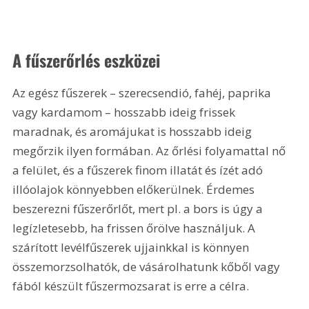
A fűszerőrlés eszközei
Az egész fűszerek – szerecsendió, fahéj, paprika 
vagy kardamom – hosszabb ideig frissek 
maradnak, és aromájukat is hosszabb ideig 
megőrzik ilyen formában. Az őrlési folyamattal nő 
a felület, és a fűszerek finom illatát és ízét adó 
illóolajok könnyebben előkerülnek. Érdemes 
beszerezni fűszerőrlőt, mert pl. a bors is úgy a 
legízletesebb, ha frissen őrölve használjuk. A 
szárított levélfűszerek ujjainkkal is könnyen 
összemorzsolhatók, de vásárolhatunk kőből vagy 
fából készült fűszermozsarat is erre a célra.