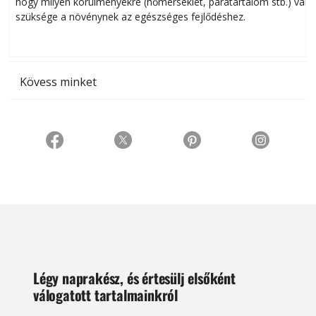
hogy milyen körülményekre (hőmérséklet, páratartalom stb.) van
szüksége a növénynek az egészséges fejlődéshez.
t
Kövess minket
Légy naprakész, és értesülj elsőként
válogatott tartalmainkról