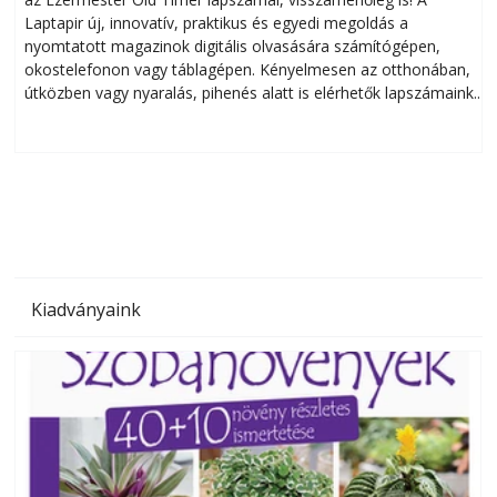
Laptapir új, innovatív, praktikus és egyedi megoldás a
L
nyomtatott magazinok digitális olvasására számítógépen,
okostelefonon vagy táblagépen. Kényelmesen az otthonában,
útközben vagy nyaralás, pihenés alatt is elérhetők lapszámaink.
ú
Bárhol, bármikor, akár külföldön élve vagy dolgozva is
B
olvashatók az Ezermester lapszámai. A Laptapir kényelmes
megoldás, mert: – t
Kiadványaink