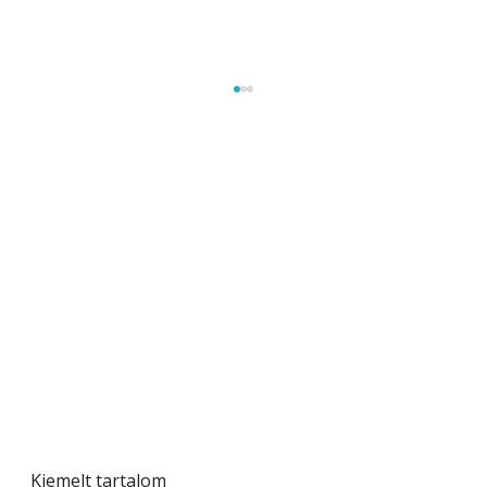
Gyerekszoba az új tanévhez
Kiemelt tartalom