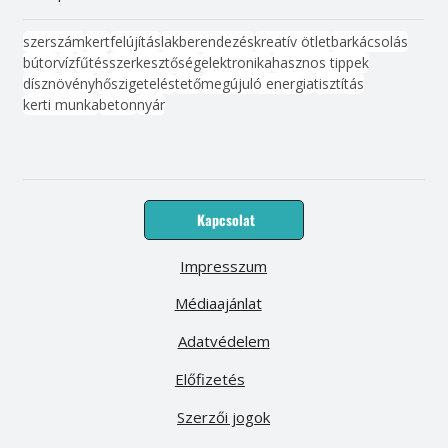
szerszám
kert
felújítás
lakberendezés
kreatív ötlet
barkácsolás
bútor
víz
fűtés
szerkesztőség
elektronika
hasznos tippek
dísznövény
hőszigetelés
tető
megújuló energia
tisztítás
kerti munka
beton
nyár
Kapcsolat
Impresszum
Médiaajánlat
Adatvédelem
Előfizetés
Szerzői jogok