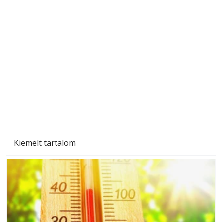
A varrógép és a varrás
Kiemelt tartalom