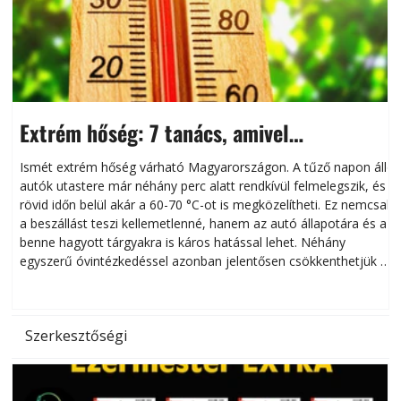
Extrém hőség: 7 tanács, amivel
megóvhatjuk autónkat a nyári károktól
Ismét extrém hőség várható Magyarországon. A tűző napon álló
autók utastere már néhány perc alatt rendkívül felmelegszik, és
rövid időn belül akár a 60-70 °C-ot is megközelítheti. Ez nemcsak
n
a beszállást teszi kellemetlenné, hanem az autó állapotára és a
benne hagyott tárgyakra is káros hatással lehet. Néhány
egyszerű óvintézkedéssel azonban jelentősen csökkenthetjük a
hőség káros hatásait.
l
Szerkesztőségi