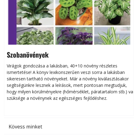
Szobanövények
Virágok gondozása a lakásban, 40+10 növény részletes
ismertetése! A könyv lexikonszerűen veszi sorra a lakásban
s
sikeresen tart­ha­tó növényeket. Már a növény kiválasztásakor
h
segítségünkre lesznek a leírások, mert pontosan megtudjuk,
k
hogy milyen körülményekre (hőmérséklet, páratartalom stb.) van
szüksége a növénynek az egészséges fejlődéshez.
t
Kövess minket