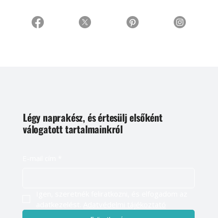
Légy naprakész, és értesülj elsőként
válogatott tartalmainkról
E-mail cím
*
Igen, szeretnék feliratkozni, és elfogadom az 
adatkezelést. 
Adatvédelmi tájékoztató