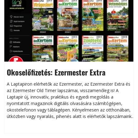
Okoselőfizetés: Ezermester Extra
A Laptapiron elérhetők az Ezermester, az Ezermester Extra és
az Ezermester Old Timer lapszámai, visszamenőleg is! A
Laptapir új, innovatív, praktikus és egyedi megoldás a
L
nyomtatott magazinok digitális olvasására számítógépen,
okostelefonon vagy táblagépen. Kényelmesen az otthonában,
útközben vagy nyaralás, pihenés alatt is elérhetők lapszámaink.
ú
Bárhol, bármikor, akár külföldön élve vagy dolgozva is
B
olvashatók az Ezermester lapszámai. A Laptapir kényelmes
megoldás, mert: – t