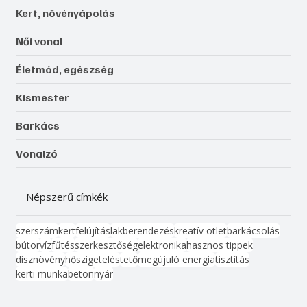
Kert, növényápolás
Női vonal
Életmód, egészség
Kismester
Barkács
Vonalzó
Népszerű címkék
szerszám
kert
felújítás
lakberendezés
kreatív ötlet
barkácsolás
bútor
víz
fűtés
szerkesztőség
elektronika
hasznos tippek
dísznövény
hőszigetelés
tető
megújuló energia
tisztítás
kerti munka
beton
nyár