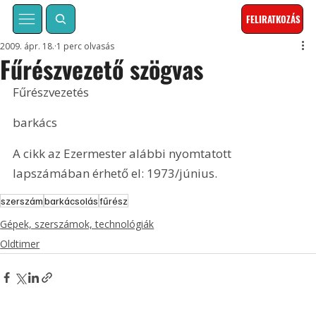
FELIRATKOZÁS
2009. ápr. 18.
1 perc olvasás
Fűrészvezető szögvas
Fűrészvezetés
barkács
A cikk az Ezermester alábbi nyomtatott 
lapszámában érhető el: 1973/június.
szerszám
barkácsolás
fűrész
Gépek, szerszámok, technológiák
Oldtimer